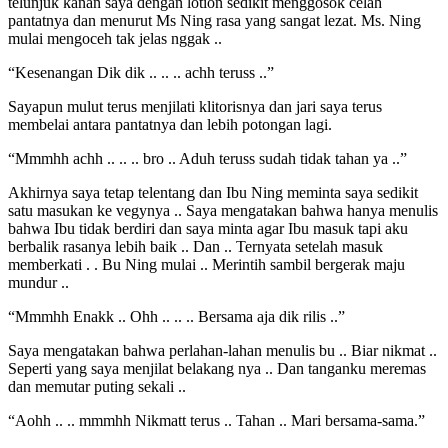
telunjuk kanan saya dengan lotion sedikit menggosok celah
pantatnya dan menurut Ms Ning rasa yang sangat lezat. Ms. Ning
mulai mengoceh tak jelas nggak ..
“Kesenangan Dik dik .. .. .. achh teruss ..”
Sayapun mulut terus menjilati klitorisnya dan jari saya terus
membelai antara pantatnya dan lebih potongan lagi.
“Mmmhh achh .. .. .. bro .. Aduh teruss sudah tidak tahan ya ..”
Akhirnya saya tetap telentang dan Ibu Ning meminta saya sedikit
satu masukan ke vegynya .. Saya mengatakan bahwa hanya menulis
bahwa Ibu tidak berdiri dan saya minta agar Ibu masuk tapi aku
berbalik rasanya lebih baik .. Dan .. Ternyata setelah masuk
memberkati . . Bu Ning mulai .. Merintih sambil bergerak maju
mundur ..
“Mmmhh Enakk .. Ohh .. .. .. Bersama aja dik rilis ..”
Saya mengatakan bahwa perlahan-lahan menulis bu .. Biar nikmat ..
Seperti yang saya menjilat belakang nya .. Dan tanganku meremas
dan memutar puting sekali ..
“Aohh .. .. mmmhh Nikmatt terus .. Tahan .. Mari bersama-sama.”