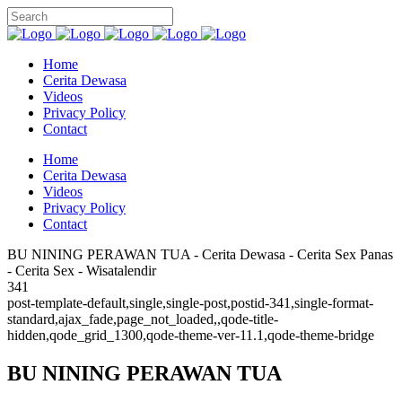
Home
Cerita Dewasa
Videos
Privacy Policy
Contact
Home
Cerita Dewasa
Videos
Privacy Policy
Contact
BU NINING PERAWAN TUA - Cerita Dewasa - Cerita Sex Panas
- Cerita Sex - Wisatalendir
341
post-template-default,single,single-post,postid-341,single-format-
standard,ajax_fade,page_not_loaded,,qode-title-
hidden,qode_grid_1300,qode-theme-ver-11.1,qode-theme-bridge
BU NINING PERAWAN TUA