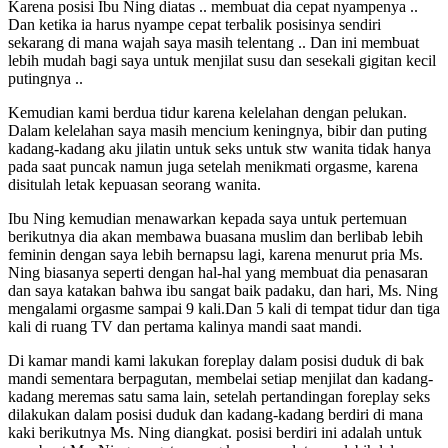
Karena posisi Ibu Ning diatas .. membuat dia cepat nyampenya ..
Dan ketika ia harus nyampe cepat terbalik posisinya sendiri
sekarang di mana wajah saya masih telentang .. Dan ini membuat
lebih mudah bagi saya untuk menjilat susu dan sesekali gigitan kecil
putingnya ..
Kemudian kami berdua tidur karena kelelahan dengan pelukan.
Dalam kelelahan saya masih mencium keningnya, bibir dan puting
kadang-kadang aku jilatin untuk seks untuk stw wanita tidak hanya
pada saat puncak namun juga setelah menikmati orgasme, karena
disitulah letak kepuasan seorang wanita.
Ibu Ning kemudian menawarkan kepada saya untuk pertemuan
berikutnya dia akan membawa buasana muslim dan berlibab lebih
feminin dengan saya lebih bernapsu lagi, karena menurut pria Ms.
Ning biasanya seperti dengan hal-hal yang membuat dia penasaran
dan saya katakan bahwa ibu sangat baik padaku, dan hari, Ms. Ning
mengalami orgasme sampai 9 kali.Dan 5 kali di tempat tidur dan tiga
kali di ruang TV dan pertama kalinya mandi saat mandi.
Di kamar mandi kami lakukan foreplay dalam posisi duduk di bak
mandi sementara berpagutan, membelai setiap menjilat dan kadang-
kadang meremas satu sama lain, setelah pertandingan foreplay seks
dilakukan dalam posisi duduk dan kadang-kadang berdiri di mana
kaki berikutnya Ms. Ning diangkat. posisi berdiri ini adalah untuk