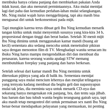
membuka hanya celana panjang dan membiarkan pakaian Anda
tidak kusut, dan aku menuruti permintaannya. Aku mulai memijat
lagi dari paha dan kemudian perlahan-lahan mulai selangkangan,
Ms. Ning mulai wajah lurus menggelinjang, tapi aku masih bisa
menguasai diri untuk berkonsentrasi pada mijit.
Tapi mungkin karena terus dibuat geli Ibu Ning kemudian menarik
tangan kiriku untuk mulai menyentuh susunya yang kira-kira 34 b,
proporsional dengan tinggi dan berat badan. Setelah 30 menit mijit
Ibu Ning diminta untuk menggunakan kamar mandi (buang air
kecil) sementara aku sedang mencoba untuk menetralisir pikiran
saya dengan menonton film di TV. Menghadapi wanita semacam itu
ibuku Ning harus mampu mengendalikan diri dan membuat dia
penasaran, karena seorang wanita apalagi STW memang
membutuhkan foreplay yang panjang dan harus berkesan.
Setelah selesai dari kamar mandi Ibu Ning meminta untuk
diteruskan pijitnya yang ada di balik itu. Sementara memijat
punggung saya mulai mencium lehernya dan menjilat telinganya
yang ternyata kadang membuat dia begitu geli dan napasnyapun
mulai tak jelas, dia meminta saya untuk menarik CD-nya dan
sekarang hanya mengenakan rok panjang, bra, dan tentu saja jilbab.
bau harum dan bau tubuh wanita begitu terangsang gairah saya, tapi
aku masih tetap mengontrol diri untuk permainan sex nanti Ibu Ning
benar-benar mendapatkan pelayanan yang memuaskan, ini penting