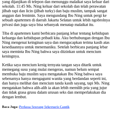
yang dijanjikan di telepon dan menunggu malaikat saya keluar dari
sekolah. 11:45 Ms. Ning keluar dari sekolah dan telah perawatan
jilbab rapi dan licin (jilbab turky) dan baju muslim, tampak sangat
anggun dan femimin. Saya mengundang Ibu Ning untuk pergi ke
sebuah apartemen di daerah Jakarta Selatan untuk lebih ngobrolnya
privasi dan juga saya bisa sebanyak menatap malaikat itu.
Tiba di apartemen kami berbicara panjang lebar tentang kehidupan
keluarga dan kehidupan pribadi kita. Aku berhubungan dengan Ibu
Ning mengenai keinginan saya dan mengucapkan terima kasih atas
kesediaannya untuk menemaniku. Setelah berbicara panjang lebar
saya meminta Ibu Ning bahwa saya diizinkan untuk mencium
keningnya.
Ketika saya mencium kenig ternyata tangan saya ditarik untuk
memegang susu yang mulai mengeras, namun belum sempat
membuka baju muslim saya mengatakan Ibu Ning bahwa saya
sebenarnya hanya mengagumi wanita yang berdandan seperti ini,
dan hanya melihat dan mencium tanda kasih sayang, tapi Ms. Ning
mengatakan bahwa alih-alih ia akan lebih memilih pria yang jujur
dan tidak grasa grusu dalam urusan seks dan memperlakukan dia
dengan lembut.
Baca Juga:
Perkosa Seorang Sekretaris Cantik