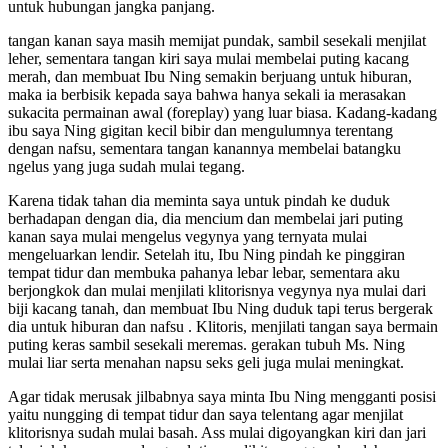
untuk hubungan jangka panjang.
tangan kanan saya masih memijat pundak, sambil sesekali menjilat
leher, sementara tangan kiri saya mulai membelai puting kacang
merah, dan membuat Ibu Ning semakin berjuang untuk hiburan,
maka ia berbisik kepada saya bahwa hanya sekali ia merasakan
sukacita permainan awal (foreplay) yang luar biasa. Kadang-kadang
ibu saya Ning gigitan kecil bibir dan mengulumnya terentang
dengan nafsu, sementara tangan kanannya membelai batangku
ngelus yang juga sudah mulai tegang.
Karena tidak tahan dia meminta saya untuk pindah ke duduk
berhadapan dengan dia, dia mencium dan membelai jari puting
kanan saya mulai mengelus vegynya yang ternyata mulai
mengeluarkan lendir. Setelah itu, Ibu Ning pindah ke pinggiran
tempat tidur dan membuka pahanya lebar lebar, sementara aku
berjongkok dan mulai menjilati klitorisnya vegynya nya mulai dari
biji kacang tanah, dan membuat Ibu Ning duduk tapi terus bergerak
dia untuk hiburan dan nafsu . Klitoris, menjilati tangan saya bermain
puting keras sambil sesekali meremas. gerakan tubuh Ms. Ning
mulai liar serta menahan napsu seks geli juga mulai meningkat.
Agar tidak merusak jilbabnya saya minta Ibu Ning mengganti posisi
yaitu nungging di tempat tidur dan saya telentang agar menjilat
klitorisnya sudah mulai basah. Ass mulai digoyangkan kiri dan jari