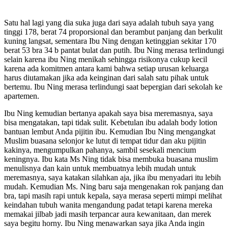
Satu hal lagi yang dia suka juga dari saya adalah tubuh saya yang
tinggi 178, berat 74 proporsional dan berambut panjang dan berkulit
kuning langsat, sementara Ibu Ning dengan ketinggian sekitar 170
berat 53 bra 34 b pantat bulat dan putih. Ibu Ning merasa terlindungi
selain karena ibu Ning menikah sehingga risikonya cukup kecil
karena ada komitmen antara kami bahwa setiap urusan keluarga
harus diutamakan jika ada keinginan dari salah satu pihak untuk
bertemu. Ibu Ning merasa terlindungi saat bepergian dari sekolah ke
apartemen.
Ibu Ning kemudian bertanya apakah saya bisa meremasnya, saya
bisa mengatakan, tapi tidak sulit. Kebetulan ibu adalah body lotion
bantuan lembut Anda pijitin ibu. Kemudian Ibu Ning mengangkat
Muslim buasana selonjor ke lutut di tempat tidur dan aku pijitin
kakinya, mengumpulkan pahanya, sambil sesekali mencium
keningnya. Ibu kata Ms Ning tidak bisa membuka buasana muslim
menulisnya dan kain untuk membuatnya lebih mudah untuk
meremasnya, saya katakan silahkan aja, jika ibu menyadari itu lebih
mudah. Kemudian Ms. Ning baru saja mengenakan rok panjang dan
bra, tapi masih rapi untuk kepala, saya merasa seperti mimpi melihat
keindahan tubuh wanita mengandung padat tetapi karena mereka
memakai jilbab jadi masih terpancar aura kewanitaan, dan merek
saya begitu horny. Ibu Ning menawarkan saya jika Anda ingin