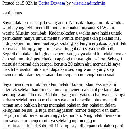
Posted at 15:32h
in
Cerita Dewasa
by
wisatalendiradmin
total views
Saya tidak termasuk pria yang aneh. Napsuku hanya untuk wanita-
wanita yang lebih memilih untuk memakai buasana STW dan
wanita Muslim berjilbab. Kadang-kadang waktu saya habis untuk
pernikahan hanya untuk melihat wanita mengenakan pakaian ini ..
hidup seperti ini membuat saya kadang-kadang menyiksa, tapi itulah
kenyataan hidup yang harus saya tinggal dan saya menikmati.
Seperti dikatakan keinginan seperti yang saya alami itu adalah wajar
dan sulit untuk diperdebatkan apalagi menyangkut selera. Sebagai
manusia normal dan sampai berusia 20 tahun aku memasuki saya
masih berusaha untuk mendapatkan seorang wanita yang siap
menemaniku dan berpakaian dan berpakaian keinginan sesuai.
Saya mencoba untuk beriklan melalui kolom iklan teks melalui
internet, setelah hampir setahun aku menerima email pertama dari
seorang wanita berusia 35 tahun yang menyatakan bahwa dia sangat
terharu setelah membaca iklan saya dan bersedia untuk menjadi
teman saya bahkan harus memakai pakaian dan pakaian dalam
keinginan sesuai, ia juga meninggalkan nomor telepon dan kami
berjanji untuk bertemu seminggu kemudian. Ning telah menikahi
ibu saya akan menjemputnya setelah janji mengajar.
Hari itu adalah hari Sabtu di 11 siang saya di depan sekolah seperti