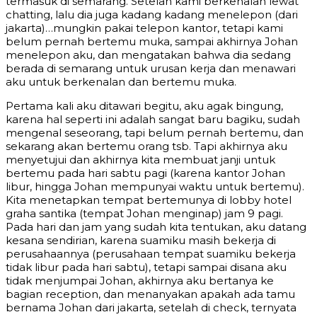
termasuk di semarang. Setelah kami berkenalan lewat
chatting, lalu dia juga kadang kadang menelepon (dari
jakarta)…mungkin pakai telepon kantor, tetapi kami
belum pernah bertemu muka, sampai akhirnya Johan
menelepon aku, dan mengatakan bahwa dia sedang
berada di semarang untuk urusan kerja dan menawari
aku untuk berkenalan dan bertemu muka.
Pertama kali aku ditawari begitu, aku agak bingung,
karena hal seperti ini adalah sangat baru bagiku, sudah
mengenal seseorang, tapi belum pernah bertemu, dan
sekarang akan bertemu orang tsb. Tapi akhirnya aku
menyetujui dan akhirnya kita membuat janji untuk
bertemu pada hari sabtu pagi (karena kantor Johan
libur, hingga Johan mempunyai waktu untuk bertemu).
Kita menetapkan tempat bertemunya di lobby hotel
graha santika (tempat Johan menginap) jam 9 pagi.
Pada hari dan jam yang sudah kita tentukan, aku datang
kesana sendirian, karena suamiku masih bekerja di
perusahaannya (perusahaan tempat suamiku bekerja
tidak libur pada hari sabtu), tetapi sampai disana aku
tidak menjumpai Johan, akhirnya aku bertanya ke
bagian reception, dan menanyakan apakah ada tamu
bernama Johan dari jakarta, setelah di check, ternyata