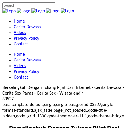
Home
Cerita Dewasa
Videos
Privacy Policy
Contact
Home
Cerita Dewasa
Videos
Privacy Policy
Contact
Berselingkuh Dengan Tukang Pijat Dari Internet - Cerita Dewasa -
Cerita Sex Panas - Cerita Sex - Wisatalendir
33527
post-template-default,single,single-post,postid-33527,single-
format-standard,ajax_fade,page_not_loaded,,qode-title-
hidden,qode_grid_1300,qode-theme-ver-11.1,qode-theme-bridge