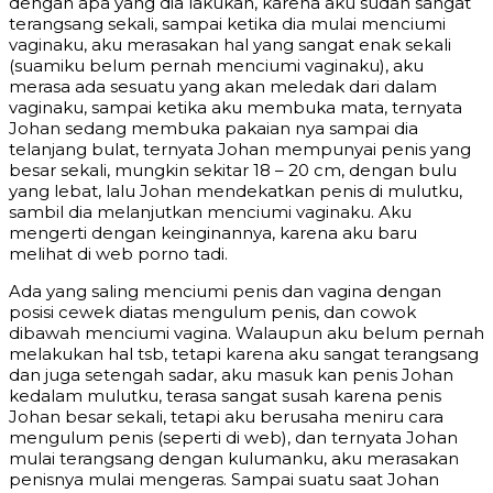
dengan apa yang dia lakukan, karena aku sudah sangat
terangsang sekali, sampai ketika dia mulai menciumi
vaginaku, aku merasakan hal yang sangat enak sekali
(suamiku belum pernah menciumi vaginaku), aku
merasa ada sesuatu yang akan meledak dari dalam
vaginaku, sampai ketika aku membuka mata, ternyata
Johan sedang membuka pakaian nya sampai dia
telanjang bulat, ternyata Johan mempunyai penis yang
besar sekali, mungkin sekitar 18 – 20 cm, dengan bulu
yang lebat, lalu Johan mendekatkan penis di mulutku,
sambil dia melanjutkan menciumi vaginaku. Aku
mengerti dengan keinginannya, karena aku baru
melihat di web porno tadi.
Ada yang saling menciumi penis dan vagina dengan
posisi cewek diatas mengulum penis, dan cowok
dibawah menciumi vagina. Walaupun aku belum pernah
melakukan hal tsb, tetapi karena aku sangat terangsang
dan juga setengah sadar, aku masuk kan penis Johan
kedalam mulutku, terasa sangat susah karena penis
Johan besar sekali, tetapi aku berusaha meniru cara
mengulum penis (seperti di web), dan ternyata Johan
mulai terangsang dengan kulumanku, aku merasakan
penisnya mulai mengeras. Sampai suatu saat Johan