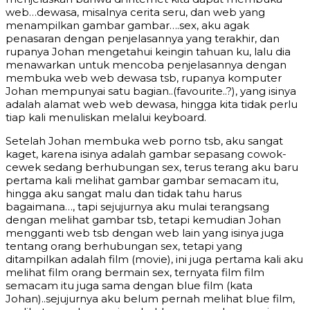
web…dewasa, misalnya cerita seru, dan web yang
menampilkan gambar gambar….sex, aku agak
penasaran dengan penjelasannya yang terakhir, dan
rupanya Johan mengetahui keingin tahuan ku, lalu dia
menawarkan untuk mencoba penjelasannya dengan
membuka web web dewasa tsb, rupanya komputer
Johan mempunyai satu bagian..(favourite..?), yang isinya
adalah alamat web web dewasa, hingga kita tidak perlu
tiap kali menuliskan melalui keyboard.
Setelah Johan membuka web porno tsb, aku sangat
kaget, karena isinya adalah gambar sepasang cowok-
cewek sedang berhubungan sex, terus terang aku baru
pertama kali melihat gambar gambar semacam itu,
hingga aku sangat malu dan tidak tahu harus
bagaimana…, tapi sejujurnya aku mulai terangsang
dengan melihat gambar tsb, tetapi kemudian Johan
mengganti web tsb dengan web lain yang isinya juga
tentang orang berhubungan sex, tetapi yang
ditampilkan adalah film (movie), ini juga pertama kali aku
melihat film orang bermain sex, ternyata film film
semacam itu juga sama dengan blue film (kata
Johan)..sejujurnya aku belum pernah melihat blue film,