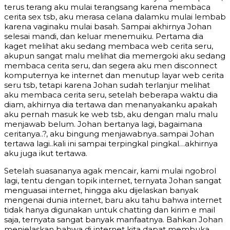
terus terang aku mulai terangsang karena membaca
cerita sex tsb, aku merasa celana dalamku mulai lembab
karena vaginaku mulai basah. Sampai akhirnya Johan
selesai mandi, dan keluar menemuiku. Pertama dia
kaget melihat aku sedang membaca web cerita seru,
akupun sangat malu melihat dia memergoki aku sedang
membaca cerita seru, dan segera aku men disconnect
komputernya ke internet dan menutup layar web cerita
seru tsb, tetapi karena Johan sudah terlanjur melihat
aku membaca cerita seru, setelah beberapa waktu dia
diam, akhirnya dia tertawa dan menanyakanku apakah
aku pernah masuk ke web tsb, aku dengan malu malu
menjawab belum. Johan bertanya lagi, bagaimana
ceritanya..?, aku bingung menjawabnya..sampai Johan
tertawa lagi..kali ini sampai terpingkal pingkal…akhirnya
aku juga ikut tertawa.
Setelah suasananya agak mencair, kami mulai ngobrol
lagi, tentu dengan topik internet, ternyata Johan sangat
menguasai internet, hingga aku dijelaskan banyak
mengenai dunia internet, baru aku tahu bahwa internet
tidak hanya digunakan untuk chatting dan kirim e mail
saja, ternyata sangat banyak manfaatnya. Bahkan Johan
menjelaskan bahwa di internet kita dapat membuka