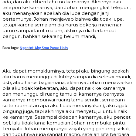
ada, dan aku diberi tahu no kamarnya. Akhirnya aku
telepon ke kamarnya, dan Johan mengangkat telepon,
aku menanyakan apakah dia lupa dengan janji
bertemunya, Johan menjawab bahwa dia tidak lupa,
tetapi karena semalam dia harus bekerja menemani
tamu sampai larut malam, akhirnya dia terlambat
bangun, bahkan sekarang belum mandi,
Baca Juga:
Ngentot Abg Sma Panas Hots
Aku dapat memakluminya, tetapi aku bingung apakah
aku harus menunggu di lobby sampai dia selesai mandi,
dsb, atau harus bagaimana, akhirnya Johan menawarkan
bila aku tidak keberatan, aku dapat naik ke kamarnya
dan menunggu di ruang tamu di kamarnya (ternyata
kamarnya mempunyai ruang tamu sendiri, semacam
suite room atau apa aku tidak menanyakan), aku agak
bingung juga, tapi akhirnya aku menyetujui untuk naik
ke kamarnya. Sesampai didepan kamarnya, aku pencet
bel, lalu tidak lama kemudian Johan membuka pintu.
Ternyata Johan mempunyai wajah yang ganteng sekali,
dan tubuhnya juga sangat macho, setelah kita berbasa