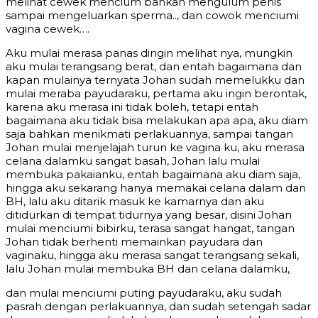
melihat cewek mencium bahkan mengulum penis
sampai mengeluarkan sperma.., dan cowok menciumi
vagina cewek….
Aku mulai merasa panas dingin melihat nya, mungkin
aku mulai terangsang berat, dan entah bagaimana dan
kapan mulainya ternyata Johan sudah memelukku dan
mulai meraba payudaraku, pertama aku ingin berontak,
karena aku merasa ini tidak boleh, tetapi entah
bagaimana aku tidak bisa melakukan apa apa, aku diam
saja bahkan menikmati perlakuannya, sampai tangan
Johan mulai menjelajah turun ke vagina ku, aku merasa
celana dalamku sangat basah, Johan lalu mulai
membuka pakaianku, entah bagaimana aku diam saja,
hingga aku sekarang hanya memakai celana dalam dan
BH, lalu aku ditarik masuk ke kamarnya dan aku
ditidurkan di tempat tidurnya yang besar, disini Johan
mulai menciumi bibirku, terasa sangat hangat, tangan
Johan tidak berhenti memainkan payudara dan
vaginaku, hingga aku merasa sangat terangsang sekali,
lalu Johan mulai membuka BH dan celana dalamku,
dan mulai menciumi puting payudaraku, aku sudah
pasrah dengan perlakuannya, dan sudah setengah sadar