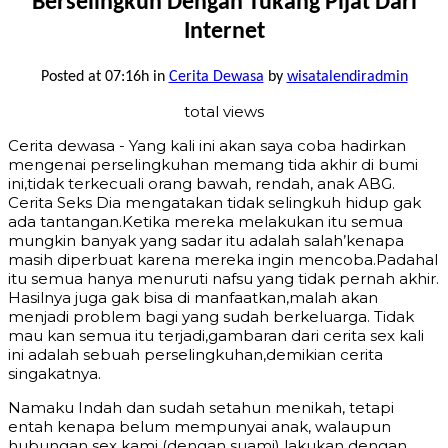
Berselingkuh Dengan Tukang Pijat Dari
Internet
Posted at 07:16h
in
Cerita Dewasa
by
wisatalendiradmin
total views
Cerita dewasa - Yang kali ini akan saya coba hadirkan
mengenai perselingkuhan memang tida akhir di bumi
ini,tidak terkecuali orang bawah, rendah, anak ABG.
Cerita Seks Dia mengatakan tidak selingkuh hidup gak
ada tantangan.Ketika mereka melakukan itu semua
mungkin banyak yang sadar itu adalah salah’kenapa
masih diperbuat karena mereka ingin mencoba.Padahal
itu semua hanya menuruti nafsu yang tidak pernah akhir.
Hasilnya juga gak bisa di manfaatkan,malah akan
menjadi problem bagi yang sudah berkeluarga. Tidak
mau kan semua itu terjadi,gambaran dari cerita sex kali
ini adalah sebuah perselingkuhan,demikian cerita
singakatnya.
Namaku Indah dan sudah setahun menikah, tetapi
entah kenapa belum mempunyai anak, walaupun
hubungan sex kami (dengan suami) lakukan dengan