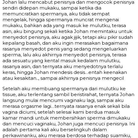
Johan lalu mencabut penisnya dan mengocok penisnya
sendiri didepan mukaku, sampai ketika dia
memuncratkan spermanya, aku tidak sempat
mengelak, hingga spermanya muncrat mengenai
mukaku, bahkan ada yang masuk ke mulutku, terasa
asin, aku bingung sekali ketika Johan memintaku untuk
menyedot penisnya, aku agak jijik, tetapi aku pikir sudah
kepalang basah, dan aku ingin merasakan bagaimana
rasanya menyedot penis yang sedang mengeluarkan
sperma, lalu aku akhirnya menyedot penisnya, terasa
ada sesuatu yang kental masuk kedalam mulutku,
rasanya asin, dan ternyata aku menyedotnya terlalu
keras, hingga Johan mendesis desis…entah keenakan
atau kesakitan.., sampai akhirnya penisnya mengecil
Setelah aku membuang spermanya dari mulutku ke
tissue, aku terlentang sambil beristirahat, ternyata Johan
langsung mulai menciumi vaginaku lagi, sampai aku
merasa orgasme lagi…ternyata rasanya enak sekali bila
vagina diciumi, setelah selesai kami berdua masuk
kamar mandi untuk membersihkan sperma dimukaku
dan mencuci vaginaku, Johan juga mencuci penisnya. Ini
adalah pertama kali aku berselingkuh dalam
perkawinanku, aku merasa berdosa terhadap suamiku,