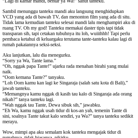
“Lagi di kamar mandi, bentar ya Wa!” sahut tanteku.
Sambil menunggu tanteku mandi aku langsung menghidupkan
VCD yang ada di bawah TV, dan menonton film yang ada di situ.
Tidak lama kemudian tanteku selesai mandi lalu menghampiri aku di
ruang TV. Oh my god! Tanteku memakai daster tipis tapi tidak
transparan sih, tapi cetakan tubuhnya itu loh, wuiiihhh! Tapi perlu
pembaca ketahui di keluargaku terutama tante-tanteku kalau lagi di
rumah pakaiannya seksi-seksi.
Aku lanjutkan, lalu dia menegurku.
“Sorry ya Wa, Tante lama.”
“Oh, nggak papa Tante!” ujarku rada menahan birahi yang mulai
naik.
“Oom kemana Tante?” tanyaku.
“Loh Oom kamu kan lagi ke Singaraja (salah satu kota di Bali),”
jawab tanteku.
“Memangnya kamu nggak di kasih tau kalo di Singaraja ada orang
nikah?” tanya tanteku lagi.
“Wah nggak tau Tante, Dewa sibuk sih,” jawabku.
“Eh Wa, kamu nggak usah tidur di kos-an yah, temenin Tante di
sini, soalnya Tante takut kalo sendiri, ya Wa?” tanya tanteku sedikit
merayu.
Wow, mimpi apa aku semalam kok tanteku mengajak tidur di
rumahnya, tidak biasanya, pikirku.