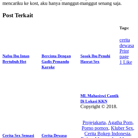
mencariku ke kost, aku hanya manggut-manggut senang saja.
Post Terkait
Tags:
cerita
dewasa
Print
Nafsu Ibu Intan
Bercinta Dengan
Sosok Ibu Penuhi
page
Bertubuh Hot
Gadis Pemandu
Hasrat Sex
1
Like
Karoke
ML Mahasiswi Cantik
Di Lokasi KKN
Copyright © 2018.
Wisatalendir
Projejakarta
,
Agatha Porn
,
Porno pornox
,
Kluber Sex
,
Cerita Bokep Indonesia
,
Cerita Sex Sensasi
Cerita Dewasa