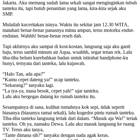
Jakarta. Aku memang sudah lama sekali sangat menginginkan tubuh
tanteku itu, tapi butuh penantian yang lama, kira-kira sejak aku
SMP.
Mulailah kuceritakan isinya. Waktu itu sekitar jam 12.30 WITA,
matahari benar-benar panasnya minta ampun, terus motorku endut-
endutan. Wahhh! benar-benar reseh dah.
Tapi akhirnya aku sampai di kost-kostan, langsung saja aku ganti
baju, terus sambil minum air Aqua, wuahhh, segar tenan rek. Lalu
tiba-tiba belum kurebahkan badan untuk istirahat handphone-ku
bunyi, ternyata dari tanteku, lalu kujawab,
“Halo Tan, ada apa?”
“Kamu cepet dateng ya!” ucap tanteku.
“Sekarang?” tanyaku lagi.
“La iya-ya, masa besok, cepet yah!” ujar tanteku.
Lalu aku bergegas datang ke rumah tanteku itu.
Sesampainya di sana, kulihat rumahnya kok sepi, tidak seperti
biasanya (biasanya ramai sekali), lalu kugedor pintu rumah tanteku.
Tiba-tiba tanteku langsung teriak dari dalam. “Masuk aja Wa!” teriak
tanteku. Oh ya, namaku Dewa. Lalu aku masuk langsung ke ruang
TV. Terus aku tanya,
“Tante dimana sih?” tanyaku dengan nada agak keras.