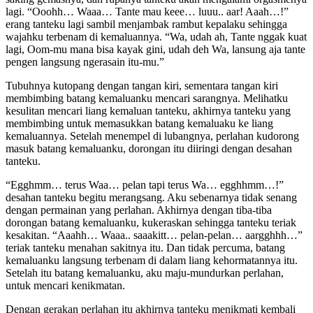
lagi. “Ooohh… Waaa… Tante mau keee… luuu.. aar! Aaah…!”
erang tanteku lagi sambil menjambak rambut kepalaku sehingga
wajahku terbenam di kemaluannya. “Wa, udah ah, Tante nggak kuat
lagi, Oom-mu mana bisa kayak gini, udah deh Wa, lansung aja tante
pengen langsung ngerasain itu-mu.”
Tubuhnya kutopang dengan tangan kiri, sementara tangan kiri
membimbing batang kemaluanku mencari sarangnya. Melihatku
kesulitan mencari liang kemaluan tanteku, akhirnya tanteku yang
membimbing untuk memasukkan batang kemaluaku ke liang
kemaluannya. Setelah menempel di lubangnya, perlahan kudorong
masuk batang kemaluanku, dorongan itu diiringi dengan desahan
tanteku.
“Egghmm… terus Waa… pelan tapi terus Wa… egghhmm…!”
desahan tanteku begitu merangsang. Aku sebenarnya tidak senang
dengan permainan yang perlahan. Akhirnya dengan tiba-tiba
dorongan batang kemaluanku, kukeraskan sehingga tanteku teriak
kesakitan. “Aaahh… Waaa.. saaakitt… pelan-pelan… aargghhh…”
teriak tanteku menahan sakitnya itu. Dan tidak percuma, batang
kemaluanku langsung terbenam di dalam liang kehormatannya itu.
Setelah itu batang kemaluanku, aku maju-mundurkan perlahan,
untuk mencari kenikmatan.
Dengan gerakan perlahan itu akhirnya tanteku menikmati kembali