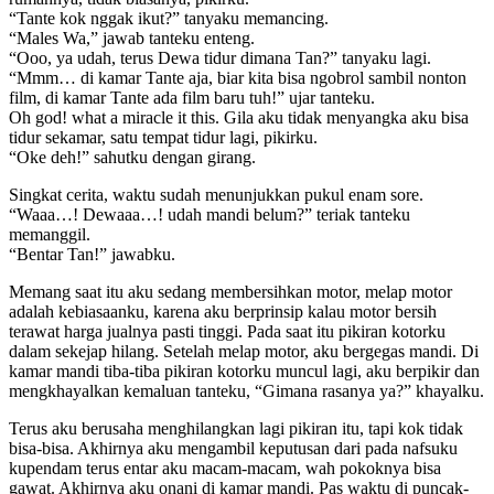
“Tante kok nggak ikut?” tanyaku memancing.
“Males Wa,” jawab tanteku enteng.
“Ooo, ya udah, terus Dewa tidur dimana Tan?” tanyaku lagi.
“Mmm… di kamar Tante aja, biar kita bisa ngobrol sambil nonton
film, di kamar Tante ada film baru tuh!” ujar tanteku.
Oh god! what a miracle it this. Gila aku tidak menyangka aku bisa
tidur sekamar, satu tempat tidur lagi, pikirku.
“Oke deh!” sahutku dengan girang.
Singkat cerita, waktu sudah menunjukkan pukul enam sore.
“Waaa…! Dewaaa…! udah mandi belum?” teriak tanteku
memanggil.
“Bentar Tan!” jawabku.
Memang saat itu aku sedang membersihkan motor, melap motor
adalah kebiasaanku, karena aku berprinsip kalau motor bersih
terawat harga jualnya pasti tinggi. Pada saat itu pikiran kotorku
dalam sekejap hilang. Setelah melap motor, aku bergegas mandi. Di
kamar mandi tiba-tiba pikiran kotorku muncul lagi, aku berpikir dan
mengkhayalkan kemaluan tanteku, “Gimana rasanya ya?” khayalku.
Terus aku berusaha menghilangkan lagi pikiran itu, tapi kok tidak
bisa-bisa. Akhirnya aku mengambil keputusan dari pada nafsuku
kupendam terus entar aku macam-macam, wah pokoknya bisa
gawat. Akhirnya aku onani di kamar mandi. Pas waktu di puncak-