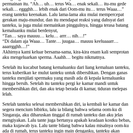
permainan itu. “Ah… uh… terus Wa… enak sekali… itu-mu gede
sekali… eggghh… lebih enak dari Oom-mu itu… terus Waaa…”
erang tanteku keenakan. Lalu lama-lama aku mulai mempercepat
gerakan maju-mundur, dan itu mendapat reaksi yang dahsyat dari
tanteku, ia juga mulai memainkan pinggulnya, hingga terasa batang
kemaluanku mulai berdenyut,
“Tan… saya mauuu… kelu… arrr… nih…!”
“Di dalam aja Waaa… Tante… juugaa… mauuu keeluaaarr…
aaarrgghh…!”
Akhirnya kami keluar bersama-sama, kira-kira enam kali semprotan
aku mengeluarkan sperma. Aaahh… begitu nikmatnya.
Setelah itu kucabut batang kemaluanku dari liang kemaluan tanteku,
terus kuberikan ke mulut tanteku untuk dibersihkan. Dengan ganas
tanteku menjilati spermaku yang masih ada di kepala kemaluanku
hingga bersih. Setelah itu tanteku pergi ke kamar mandi untuk
membersihkan diri, dan aku tetap berada di kamar, tiduran melepas
lelah.
Setelah tanteku selesai membersihkan diri, ia kembali ke kamar dan
segera mencium bibirku, lalu ia bilang bahwa selama oom-ku di
Singaraja, aku diharuskan tinggal di rumah tanteku dan aku jelas
mengiyakan. Lalu tante juga bertanya apakah keadaan kostku bebas,
maka kujawab iya. Lalu tante bilang bahwa kalau misalnya oom-ku
ada di rumah, terus tanteku ingin main denganku, tanteku akan