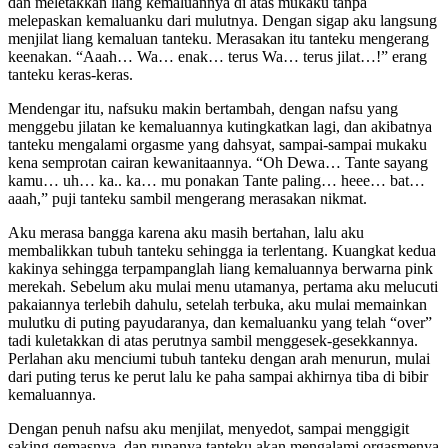
dan meletakkan liang kemaluannya di atas mukaku tanpa
melepaskan kemaluanku dari mulutnya. Dengan sigap aku langsung
menjilat liang kemaluan tanteku. Merasakan itu tanteku mengerang
keenakan. “Aaah… Wa… enak… terus Wa… terus jilat…!” erang
tanteku keras-keras.
Mendengar itu, nafsuku makin bertambah, dengan nafsu yang
menggebu jilatan ke kemaluannya kutingkatkan lagi, dan akibatnya
tanteku mengalami orgasme yang dahsyat, sampai-sampai mukaku
kena semprotan cairan kewanitaannya. “Oh Dewa… Tante sayang
kamu… uh… ka.. ka… mu ponakan Tante paling… heee… bat…
aaah,” puji tanteku sambil mengerang merasakan nikmat.
Aku merasa bangga karena aku masih bertahan, lalu aku
membalikkan tubuh tanteku sehingga ia terlentang. Kuangkat kedua
kakinya sehingga terpampanglah liang kemaluannya berwarna pink
merekah. Sebelum aku mulai menu utamanya, pertama aku melucuti
pakaiannya terlebih dahulu, setelah terbuka, aku mulai memainkan
mulutku di puting payudaranya, dan kemaluanku yang telah “over”
tadi kuletakkan di atas perutnya sambil menggesek-gesekkannya.
Perlahan aku menciumi tubuh tanteku dengan arah menurun, mulai
dari puting terus ke perut lalu ke paha sampai akhirnya tiba di bibir
kemaluannya.
Dengan penuh nafsu aku menjilat, menyedot, sampai menggigit
saking gemasnya, dan rupanya tanteku akan mengalami orgasmenya