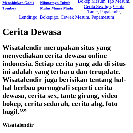
Bokep Mesum
,
Igo Mesum
,
Menahlukan Gadis
Nikmatnya Tubuh
Cerita Sex Igo
,
Cerita
Tomboy
Mulus Mama Muda
Tante
,
Papalendir
,
Lendirigo
,
Bokepigo
,
Cewek Mesum
,
Papamesum
Cerita Dewasa
Wisatalendir merupakan situs yang
menyediakan cerita dewasa online
indonesia. Setiap cerita yang ada di situs
ini adalah yang terbaru dan terupdate.
Wisatalendir juga berisikan tentang hal-
hal berbau pornografi seperti cerita
dewasa, cerita sex, tante girang, video
bokep, cerita sedarah, cerita abg, foto
bugil.””
Wisatalendir