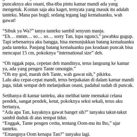
puncaknya aku onani, tiba-tiba pintu kamar mandi ada yang
mengetuk. Kontan saja aku kaget, ternyata yang masuk itu adalah
tanteku. Mana pas bugil, sedang tegang lagi kemaluanku, wah
gawat!
“Sibuk ya Wa?” tanya tanteku sambil senyum manja.
“Eh… mmm… so… so… sorry Tan, lupa ngunci,” jawabku gugup.
Tapi sebenarnya aku bangga, bisa menunjukkan batang kemaluanku
pada tanteku. Panjang batang kemaluanku pas keadaan puncak bisa
mencapai 15 cm, pokoknya “international size” deh.
“Oh nggak papa, cepetan deh mandinya, terus langsung ke kamar
ya, ada yang pengen Tante omongin.”
“Oh my god, marah deh Tante, wah gawat nih,” pikirku.
Lalu aku cepat-cepat mandi, terus berpakaian di dalam kamar mandi
juga, tidak sempat deh melanjutkan onani, padahal sudah di puncak.
Setibanya di kamar tanteku, aku melihat tante memakai celana
pendek, sangat pendek, ketat, pokoknya seksi sekali, terus aku
bertanya,
“Ada apa Tan, kayaknya gawat banget sih?” tanyaku takut-takut
sambil duduk di atas tempat tidur.
“Enggak, Tante pengen cerita, tentang Oom-mu itu lho,” ujar
tanteku.
“Emangnya Oom kenapa Tan?” tanyaku lagi.