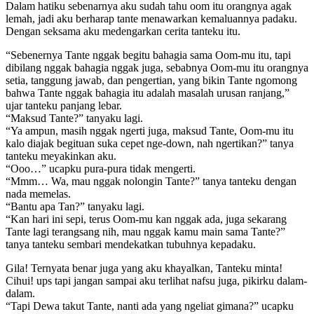
Dalam hatiku sebenarnya aku sudah tahu oom itu orangnya agak
lemah, jadi aku berharap tante menawarkan kemaluannya padaku.
Dengan seksama aku medengarkan cerita tanteku itu.
“Sebenernya Tante nggak begitu bahagia sama Oom-mu itu, tapi
dibilang nggak bahagia nggak juga, sebabnya Oom-mu itu orangnya
setia, tanggung jawab, dan pengertian, yang bikin Tante ngomong
bahwa Tante nggak bahagia itu adalah masalah urusan ranjang,”
ujar tanteku panjang lebar.
“Maksud Tante?” tanyaku lagi.
“Ya ampun, masih nggak ngerti juga, maksud Tante, Oom-mu itu
kalo diajak begituan suka cepet nge-down, nah ngertikan?” tanya
tanteku meyakinkan aku.
“Ooo…” ucapku pura-pura tidak mengerti.
“Mmm… Wa, mau nggak nolongin Tante?” tanya tanteku dengan
nada memelas.
“Bantu apa Tan?” tanyaku lagi.
“Kan hari ini sepi, terus Oom-mu kan nggak ada, juga sekarang
Tante lagi terangsang nih, mau nggak kamu main sama Tante?”
tanya tanteku sembari mendekatkan tubuhnya kepadaku.
Gila! Ternyata benar juga yang aku khayalkan, Tanteku minta!
Cihui! ups tapi jangan sampai aku terlihat nafsu juga, pikirku dalam-
dalam.
“Tapi Dewa takut Tante, nanti ada yang ngeliat gimana?” ucapku