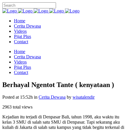
Home
Cerita Dewasa
Videos
Pijat Plus
Contact
Home
Cerita Dewasa
Videos
Pijat Plus
Contact
Berhayal Ngentot Tante ( kenyataan )
Posted at 15:52h
in
Cerita Dewasa
by
wisatalendir
2963 total views
Kejadian itu terjadi di Denpasar Bali, tahun 1998, aku waktu itu
kelas 3 SMU di salah satu SMU di Denpasar. Tapi sekarang aku
kuliah di Jakarta di salah satu kampus yang tidak begitu terkenal di