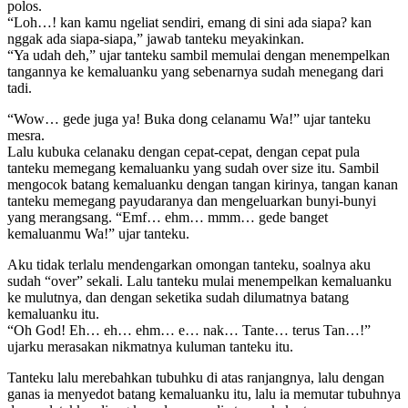
polos.
“Loh…! kan kamu ngeliat sendiri, emang di sini ada siapa? kan
nggak ada siapa-siapa,” jawab tanteku meyakinkan.
“Ya udah deh,” ujar tanteku sambil memulai dengan menempelkan
tangannya ke kemaluanku yang sebenarnya sudah menegang dari
tadi.
“Wow… gede juga ya! Buka dong celanamu Wa!” ujar tanteku
mesra.
Lalu kubuka celanaku dengan cepat-cepat, dengan cepat pula
tanteku memegang kemaluanku yang sudah over size itu. Sambil
mengocok batang kemaluanku dengan tangan kirinya, tangan kanan
tanteku memegang payudaranya dan mengeluarkan bunyi-bunyi
yang merangsang. “Emf… ehm… mmm… gede banget
kemaluanmu Wa!” ujar tanteku.
Aku tidak terlalu mendengarkan omongan tanteku, soalnya aku
sudah “over” sekali. Lalu tanteku mulai menempelkan kemaluanku
ke mulutnya, dan dengan seketika sudah dilumatnya batang
kemaluanku itu.
“Oh God! Eh… eh… ehm… e… nak… Tante… terus Tan…!”
ujarku merasakan nikmatnya kuluman tanteku itu.
Tanteku lalu merebahkan tubuhku di atas ranjangnya, lalu dengan
ganas ia menyedot batang kemaluanku itu, lalu ia memutar tubuhnya