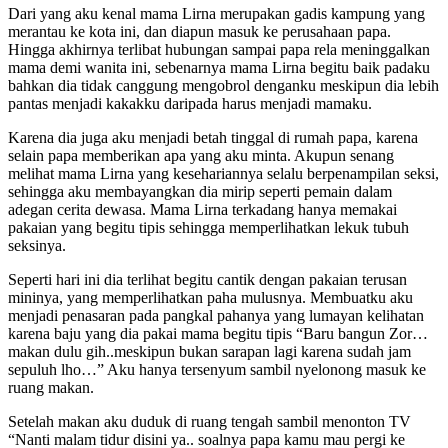
Dari yang aku kenal mama Lirna merupakan gadis kampung yang
merantau ke kota ini, dan diapun masuk ke perusahaan papa.
Hingga akhirnya terlibat hubungan sampai papa rela meninggalkan
mama demi wanita ini, sebenarnya mama Lirna begitu baik padaku
bahkan dia tidak canggung mengobrol denganku meskipun dia lebih
pantas menjadi kakakku daripada harus menjadi mamaku.
Karena dia juga aku menjadi betah tinggal di rumah papa, karena
selain papa memberikan apa yang aku minta. Akupun senang
melihat mama Lirna yang kesehariannya selalu berpenampilan seksi,
sehingga aku membayangkan dia mirip seperti pemain dalam
adegan cerita dewasa. Mama Lirna terkadang hanya memakai
pakaian yang begitu tipis sehingga memperlihatkan lekuk tubuh
seksinya.
Seperti hari ini dia terlihat begitu cantik dengan pakaian terusan
mininya, yang memperlihatkan paha mulusnya. Membuatku aku
menjadi penasaran pada pangkal pahanya yang lumayan kelihatan
karena baju yang dia pakai mama begitu tipis “Baru bangun Zor…
makan dulu gih..meskipun bukan sarapan lagi karena sudah jam
sepuluh lho…” Aku hanya tersenyum sambil nyelonong masuk ke
ruang makan.
Setelah makan aku duduk di ruang tengah sambil menonton TV
“Nanti malam tidur disini ya.. soalnya papa kamu mau pergi ke