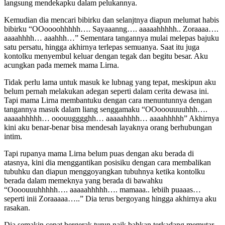
langsung mendekapku dalam pelukannya.
Kemudian dia mencari bibirku dan selanjtnya diapun melumat habis
bibirku “OOoooohhhhh…. Sayaaanng…. aaaaahhhhh.. Zoraaaa….
aaaahhhh… aaahhh…” Sementara tangannya mulai melepas bajuku
satu persatu, hingga akhirnya terlepas semuanya. Saat itu juga
kontolku menyembul keluar dengan tegak dan begitu besar. Aku
acungkan pada memek mama Lirna.
Tidak perlu lama untuk masuk ke lubnag yang tepat, meskipun aku
belum pernah melakukan adegan seperti dalam cerita dewasa ini.
Tapi mama Lirna membantuku dengan cara menuntunnya dengan
tangannya masuk dalam liang senggamaku “OOooouuuuhhh….
aaaaahhhhh… ooouugggghh… aaaaahhhh… aaaahhhhh” Akhirnya
kini aku benar-benar bisa mendesah layaknya orang berhubungan
intim.
Tapi rupanya mama Lirna belum puas dengan aku berada di
atasnya, kini dia menggantikan posisiku dengan cara membalikan
tubuhku dan diapun menggoyangkan tubuhnya ketika kontolku
berada dalam memeknya yang berada di bawahku
“Oooouuuhhhhh…. aaaaahhhhh…. mamaaa.. lebiih puaaas…
seperti inii Zoraaaaa…..” Dia terus bergoyang hingga akhirnya aku
rasakan.
Dia semakin cepat bergerak turun naik bahkan terkadang memutar