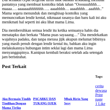
pantatnya yang membuat kontolku tidak tahan “Ooouuuhhhh…
maaaa…. aaaaaaahhhhhhh….. aaaahhhh… aaaahhhh…aaahhh..”
Mama segera menunduk dan menghisap kontolku yang
memuncratkan lendir kental, nikmaaat rasanya dan baru kali ini aku
menikmati hal seperti ini aku lihat mama Lirna.
Dia membersihkan semua lendir itu ketika semuanya habis dia
menatapku dan berkata “Mama puas sayaaang…” Dia mendekatkan
wajahnya padaku, dan tanpa merasa jijik akupun melumat bibirnya
yang masih penuh dengan lendir kental itu, bahkan aku ingin
melakukannya hubungan intim seklai lagi dan mama Lirna
menyanggupinya. Kamipun kembali beraksi setelah ada setengah
jam beristirahat.
Post Terkait
Tags:
cerita
dewasa
Print
Aku Bermain Tindih
PACARKU DAN
Mbak Ririn Yang
page
Tindihan Dengan
TUKANG OJEK
Sexy
1
Like
Mama Tiriku