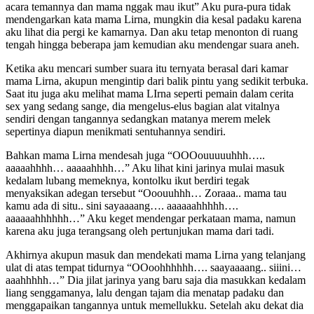
acara temannya dan mama nggak mau ikut” Aku pura-pura tidak
mendengarkan kata mama Lirna, mungkin dia kesal padaku karena
aku lihat dia pergi ke kamarnya. Dan aku tetap menonton di ruang
tengah hingga beberapa jam kemudian aku mendengar suara aneh.
Ketika aku mencari sumber suara itu ternyata berasal dari kamar
mama Lirna, akupun mengintip dari balik pintu yang sedikit terbuka.
Saat itu juga aku melihat mama LIrna seperti pemain dalam cerita
sex yang sedang sange, dia mengelus-elus bagian alat vitalnya
sendiri dengan tangannya sedangkan matanya merem melek
sepertinya diapun menikmati sentuhannya sendiri.
Bahkan mama Lirna mendesah juga “OOOouuuuuhhh…..
aaaaahhhh… aaaaahhhh…” Aku lihat kini jarinya mulai masuk
kedalam lubang memeknya, kontolku ikut berdiri tegak
menyaksikan adegan tersebut “Ooouuhhh… Zoraaa.. mama tau
kamu ada di situ.. sini sayaaaang…. aaaaaahhhhh….
aaaaaahhhhhh…” Aku keget mendengar perkataan mama, namun
karena aku juga terangsang oleh pertunjukan mama dari tadi.
Akhirnya akupun masuk dan mendekati mama Lirna yang telanjang
ulat di atas tempat tidurnya “OOoohhhhhh…. saayaaaang.. siiini…
aaahhhhh…” Dia jilat jarinya yang baru saja dia masukkan kedalam
liang senggamanya, lalu dengan tajam dia menatap padaku dan
menggapaikan tangannya untuk memellukku. Setelah aku dekat dia