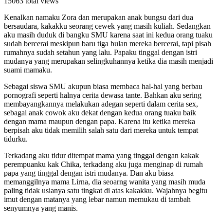
15063 total views
Kenalkan namaku Zora dan merupakan anak bungsu dari dua
bersaudara, kakakku seorang cewek yang masih kuliah. Sedangkan
aku masih duduk di bangku SMU karena saat ini kedua orang tuaku
sudah bercerai meskipun baru tiga bulan mereka bercerai, tapi pisah
rumahnya sudah setahun yang lalu. Papaku tinggal dengan istri
mudanya yang merupakan selingkuhannya ketika dia masih menjadi
suami mamaku.
Sebagai siswa SMU akupun biasa membaca hal-hal yang berbau
pornografi seperti halnya cerita dewasa tante. Bahkan aku sering
membayangkannya melakukan adegan seperti dalam cerita sex,
sebagai anak cowok aku dekat dengan kedua orang tuaku baik
dengan mama maupun dengan papa. Karena itu ketika mereka
berpisah aku tidak memilih salah satu dari mereka untuk tempat
tidurku.
Terkadang aku tidur ditempat mama yang tinggal dengan kakak
perempuanku kak Chika, terkadang aku juga menginap di rumah
papa yang tinggal dengan istri mudanya. Dan aku biasa
memanggilnya mama Lirna, dia seoarng wanita yang masih muda
paling tidak usianya satu tingkat di atas kakakku. Wajahnya begitu
imut dengan matanya yang lebar namun memukau di tambah
senyumnya yang manis.