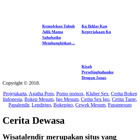
Kemolekan Tubuh
Ku Ikhlas Kan
Adik Mama
Keperjakaan Ku
Sahabatku
Membangkitkan ...
Kisah
Perselingkuhanku
Dengan Jonas
Copyright © 2018.
Wisatalendir
Projejakarta
,
Agatha Porn
,
Porno pornox
,
Kluber Sex
,
Cerita Bokep
Indonesia
,
Bokep Mesum
,
Igo Mesum
,
Cerita Sex Igo
,
Cerita Tante
,
Papalendir
,
Lendirigo
,
Bokepigo
,
Cewek Mesum
,
Papamesum
Cerita Dewasa
Wisatalendir merupakan situs yang