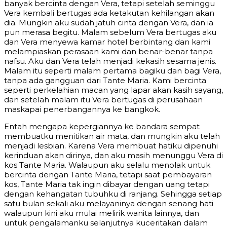
banyak bercinta dengan Vera, tetapi setelah seminggu
Vera kembali bertugas ada ketakutan kehilangan akan
dia. Mungkin aku sudah jatuh cinta dengan Vera, dan ia
pun merasa begitu. Malam sebelum Vera bertugas aku
dan Vera menyewa kamar hotel berbintang dan kami
melampiaskan perasaan kami dan benar-benar tanpa
nafsu. Aku dan Vera telah menjadi kekasih sesama jenis.
Malam itu seperti malam pertama bagiku dan bagi Vera,
tanpa ada gangguan dari Tante Maria. Kami bercinta
seperti perkelahian macan yang lapar akan kasih sayang,
dan setelah malam itu Vera bertugas di perusahaan
maskapai penerbangannya ke bangkok.
Entah mengapa kepergiannya ke bandara sempat
membuatku menitikan air mata, dan mungkin aku telah
menjadi lesbian. Karena Vera membuat hatiku dipenuhi
kerinduan akan dirinya, dan aku masih menunggu Vera di
kos Tante Maria. Walaupun aku selalu menolak untuk
bercinta dengan Tante Maria, tetapi saat pembayaran
kos, Tante Maria tak ingin dibayar dengan uang tetapi
dengan kehangatan tubuhku di ranjang. Sehingga setiap
satu bulan sekali aku melayaninya dengan senang hati
walaupun kini aku mulai melirik wanita lainnya, dan
untuk pengalamanku selanjutnya kuceritakan dalam