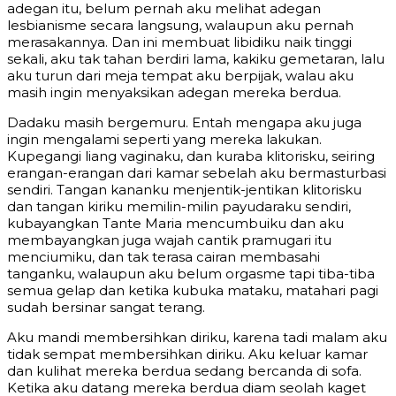
adegan itu, belum pernah aku melihat adegan
lesbianisme secara langsung, walaupun aku pernah
merasakannya. Dan ini membuat libidiku naik tinggi
sekali, aku tak tahan berdiri lama, kakiku gemetaran, lalu
aku turun dari meja tempat aku berpijak, walau aku
masih ingin menyaksikan adegan mereka berdua.
Dadaku masih bergemuru. Entah mengapa aku juga
ingin mengalami seperti yang mereka lakukan.
Kupegangi liang vaginaku, dan kuraba klitorisku, seiring
erangan-erangan dari kamar sebelah aku bermasturbasi
sendiri. Tangan kananku menjentik-jentikan klitorisku
dan tangan kiriku memilin-milin payudaraku sendiri,
kubayangkan Tante Maria mencumbuiku dan aku
membayangkan juga wajah cantik pramugari itu
menciumiku, dan tak terasa cairan membasahi
tanganku, walaupun aku belum orgasme tapi tiba-tiba
semua gelap dan ketika kubuka mataku, matahari pagi
sudah bersinar sangat terang.
Aku mandi membersihkan diriku, karena tadi malam aku
tidak sempat membersihkan diriku. Aku keluar kamar
dan kulihat mereka berdua sedang bercanda di sofa.
Ketika aku datang mereka berdua diam seolah kaget