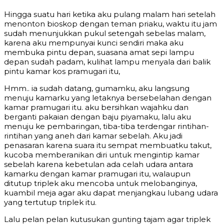
Hingga suatu hari ketika aku pulang malam hari setelah
menonton bioskop dengan teman priaku, waktu itu jam
sudah menunjukkan pukul setengah sebelas malam,
karena aku mempunyai kunci sendiri maka aku
membuka pintu depan, suasana amat sepi lampu
depan sudah padam, kulihat lampu menyala dari balik
pintu kamar kos pramugari itu,
Hmm.. ia sudah datang, gumamku, aku langsung
menuju kamarku yang letaknya bersebelahan dengan
kamar pramugari itu. aku bersihkan wajahku dan
berganti pakaian dengan baju piyamaku, lalu aku
menuju ke pembaringan, tiba-tiba terdengar rintihan-
rintihan yang aneh dari kamar sebelah. Aku jadi
penasaran karena suara itu sempat membuatku takut,
kucoba memberanikan diri untuk mengintip kamar
sebelah karena kebetulan ada celah udara antara
kamarku dengan kamar pramugari itu, walaupun
ditutup triplek aku mencoba untuk melobanginya,
kuambil meja agar aku dapat menjangkau lubang udara
yang tertutup triplek itu.
Lalu pelan pelan kutusukan gunting tajam agar triplek