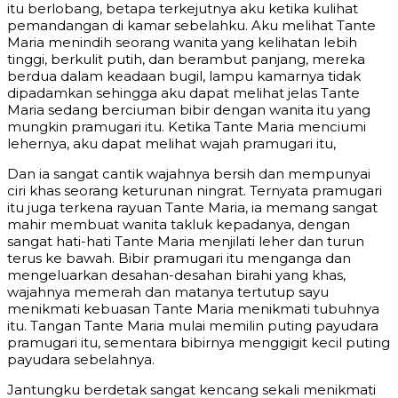
itu berlobang, betapa terkejutnya aku ketika kulihat
pemandangan di kamar sebelahku. Aku melihat Tante
Maria menindih seorang wanita yang kelihatan lebih
tinggi, berkulit putih, dan berambut panjang, mereka
berdua dalam keadaan bugil, lampu kamarnya tidak
dipadamkan sehingga aku dapat melihat jelas Tante
Maria sedang berciuman bibir dengan wanita itu yang
mungkin pramugari itu. Ketika Tante Maria menciumi
lehernya, aku dapat melihat wajah pramugari itu,
Dan ia sangat cantik wajahnya bersih dan mempunyai
ciri khas seorang keturunan ningrat. Ternyata pramugari
itu juga terkena rayuan Tante Maria, ia memang sangat
mahir membuat wanita takluk kepadanya, dengan
sangat hati-hati Tante Maria menjilati leher dan turun
terus ke bawah. Bibir pramugari itu menganga dan
mengeluarkan desahan-desahan birahi yang khas,
wajahnya memerah dan matanya tertutup sayu
menikmati kebuasan Tante Maria menikmati tubuhnya
itu. Tangan Tante Maria mulai memilin puting payudara
pramugari itu, sementara bibirnya menggigit kecil puting
payudara sebelahnya.
Jantungku berdetak sangat kencang sekali menikmati