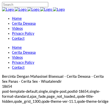
Home
Cerita Dewasa
Videos
Privacy Policy
Contact
Home
Cerita Dewasa
Videos
Privacy Policy
Contact
Bercinta Dengan Mahasiswi Bisexsual - Cerita Dewasa - Cerita
Sex Panas - Cerita Sex - Wisatalendir
18654
post-template-default,single,single-post,postid-18654,single-
format-standard,ajax_fade,page_not_loaded,,qode-title-
hidden,qode_grid_1300,qode-theme-ver-11.1,qode-theme-bridge