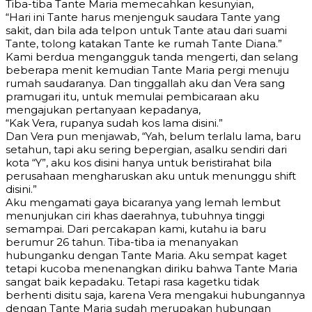
Tiba-tiba Tante Maria memecahkan kesunyian,
“Hari ini Tante harus menjenguk saudara Tante yang
sakit, dan bila ada telpon untuk Tante atau dari suami
Tante, tolong katakan Tante ke rumah Tante Diana.”
Kami berdua mengangguk tanda mengerti, dan selang
beberapa menit kemudian Tante Maria pergi menuju
rumah saudaranya. Dan tinggallah aku dan Vera sang
pramugari itu, untuk memulai pembicaraan aku
mengajukan pertanyaan kepadanya,
“Kak Vera, rupanya sudah kos lama disini.”
Dan Vera pun menjawab, “Yah, belum terlalu lama, baru
setahun, tapi aku sering bepergian, asalku sendiri dari
kota “Y”, aku kos disini hanya untuk beristirahat bila
perusahaan mengharuskan aku untuk menunggu shift
disini.”
Aku mengamati gaya bicaranya yang lemah lembut
menunjukan ciri khas daerahnya, tubuhnya tinggi
semampai. Dari percakapan kami, kutahu ia baru
berumur 26 tahun. Tiba-tiba ia menanyakan
hubunganku dengan Tante Maria. Aku sempat kaget
tetapi kucoba menenangkan diriku bahwa Tante Maria
sangat baik kepadaku. Tetapi rasa kagetku tidak
berhenti disitu saja, karena Vera mengakui hubungannya
dengan Tante Maria sudah merupakan hubungan