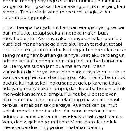
berdua menggerayangi seluruh tubuhku, sedangkan
tanganku kulingkarkan kebelakang untuk menjangkau
rambut Tante Maria yang menciumi tengkuk dan
seluruh punggungku.
Entah berapa banyak rintihan dan erangan yang keluar
dari mulutku, tetapi seakan mereka makin buas
melahap diriku. Akhirnya aku menyerah kalah aku tak
kuat lagi menahan segalanya aku jatuh tertidur, tetapi
sebelum aku jatuh tertidur kudengar lirih mereka masih
saling menghamburkan gairahnya. Saat aku terbangun
adalah ketika kudengar dentang bel jam berbunyi dua
kali, ternyata sudah jam dua malam hari. Masih
kurasakan dinginnya lantai dan hangatnya kedua tubuh
wanita yang tertidur disampingku. Aku mencoba untuk
duduk, kulihat sekelilingku sangat gelap karena tidak
ada yang menyalakan lampu, dan kucoba berdiri untuk
menyalakan semua lampu. Kulihat baju berserakan
dimana-mana, dan tubuh telanjang dua wanita masih
terbuai lemas dan tak berdaya. Kuambilkan selimut
untuk mereka berdua dan aku sendiri melanjutkan
tidurku di lantai bersama mereka. Kulihat wajah cantik
Vera, dan wajah anggun Tante Maria, dan aku peluk
mereka berdua hingga sinar matahari datang