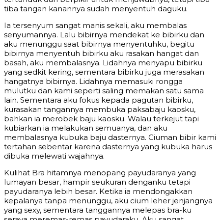
tiba tangan kanannya sudah menyentuh daguku.
Ia tersenyum sangat manis sekali, aku membalas
senyumannya. Lalu bibirnya mendekat ke bibirku dan
aku menunggu saat bibirnya menyentuhku, begitu
bibirnya menyentuh bibirku aku rasakan hangat dan
basah, aku membalasnya. Lidahnya menyapu bibirku
yang sedkit kering, sementara bibirku juga merasakan
hangatnya bibirnya. Lidahnya memasuki rongga
mulutku dan kami seperti saling memakan satu sama
lain. Sementara aku fokus kepada pagutan bibirku,
kurasakan tangannya membuka paksabaju kaosku,
bahkan ia merobek baju kaosku. Walau terkejut tapi
kubiarkan ia melakukan semuanya, dan aku
membalasnya kubuka baju dasternya. Ciuman bibir kami
tertahan sebentar karena dasternya yang kubuka harus
dibuka melewati wajahnya.
Kulihat Bra hitamnya menopang payudaranya yang
lumayan besar, hampir seukuran denganku tetapi
payudaranya lebih besar. Ketika ia mendongakkan
kepalanya tanpa menunggu, aku cium leher jenjangnya
yang sexy, sementara tanggannya melepas bra-ku
seraya meremas-remas payudaraku. Aku sangat