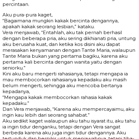
percintaan.
Aku pura-pura kaget,
“Bagaimana mungkin kakak bercinta dengannya,
apakah kakak seorang lesbian,” kataku.
Vera menjawab, “Entahlah, aku tak pernah berhasil
dengan beberapa pria, aku sering dikhianati pria, untung
aku berusaha kuat, dan ketika kos disini aku dapat
merasakan kenyamanan dengan Tante Maria, walaupun
Tante Maria bukan yang pertama bagiku, karena aku
pertama kali bercinta dengan wanita yaitu dengan
seniorku.”
Kini aku baru mengerti rahasianya, tetapi mengapa ia
mau membocorkan rahasianya kepadaku aku masih
belum mengerti, sehingga aku mencoba bertanya
kepadanya,
“Mengapa kakak membocorkan rahasia kakak
kepadaku.”
Dan Vera menjawab, “Karena aku mempercayaimu, aku
ingin kau lebih dari seorang sahabat.”
Aku sedikit kaget walaupun aku tahu isyarat itu, aku tahu
ia ingin tidur denganku, tetapi dengan Vera sangat
berbeda karena aku juga ingin tidur dengannya. Aku
tertunduk dan berpikir untuk menjawabnya, tetapi tiba-