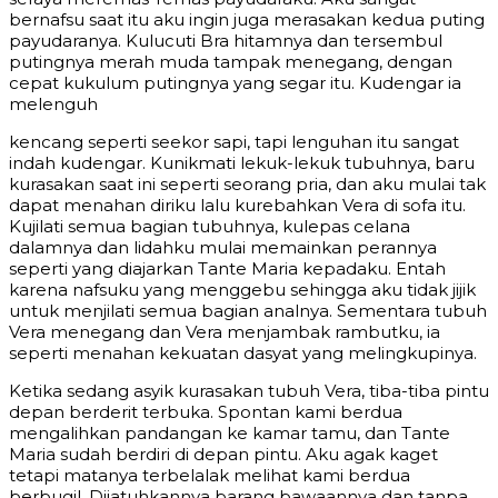
bernafsu saat itu aku ingin juga merasakan kedua puting
payudaranya. Kulucuti Bra hitamnya dan tersembul
putingnya merah muda tampak menegang, dengan
cepat kukulum putingnya yang segar itu. Kudengar ia
melenguh
kencang seperti seekor sapi, tapi lenguhan itu sangat
indah kudengar. Kunikmati lekuk-lekuk tubuhnya, baru
kurasakan saat ini seperti seorang pria, dan aku mulai tak
dapat menahan diriku lalu kurebahkan Vera di sofa itu.
Kujilati semua bagian tubuhnya, kulepas celana
dalamnya dan lidahku mulai memainkan perannya
seperti yang diajarkan Tante Maria kepadaku. Entah
karena nafsuku yang menggebu sehingga aku tidak jijik
untuk menjilati semua bagian analnya. Sementara tubuh
Vera menegang dan Vera menjambak rambutku, ia
seperti menahan kekuatan dasyat yang melingkupinya.
Ketika sedang asyik kurasakan tubuh Vera, tiba-tiba pintu
depan berderit terbuka. Spontan kami berdua
mengalihkan pandangan ke kamar tamu, dan Tante
Maria sudah berdiri di depan pintu. Aku agak kaget
tetapi matanya terbelalak melihat kami berdua
berbugil. Dijatuhkannya barang bawaannya dan tanpa