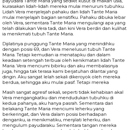
payudara Tante Maria yang sedikit kusut di makan usia,
kurasakan lidah-lidah mereka mulai menuruni tubuhku.
Lidah Vera menjelejah pahaku dan lidah Tante Maria
mulai menjelajah bagian sensitifku. Pahaku dibuka lebar
oleh Vera, sementara Tante Maria mengulangi apa yang
telah dilakukan Vera tadi, dan kini Vera berdiri dan kulihat
ia menikmati tubuh Tante Maria.
Dijilatinya punggung Tante Maria yang menindihku
dengan posisi 69, dan Vera menelusuri tubuh Tante
Maria. Tetapi kemudian ia menatapku dan dalam
keadaan setengah terbuai oleh kenikmatan lidah Tante
Maria. Vera menciumi bibirku dan aku membalasnya
juga, hingga tak terasa kami berjatuhan dilantai yang
dingin. Aku sangat lelah sekali dikeroyok oleh mereka
berdua, sehingga aku mulai pasif. Tetapi mereka
Masih sangat agresif sekali, seperti tidak kehabisan akal
Vera mengangkatku dan mendudukan tubuhku di
kedua pahanya, aku hanya pasrah. Sementara dari
belakang Tante Maria menciumi leherku yang
berkeringat, dan Vera dalam posisi berhadapan
denganku, ia menikmatiku, menjilati leherku, dan
mengulum payudaraku. Sementara tangan mereka