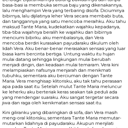
basa-basi ia membuka semua baju yang dikenakannya,
lalu menghampiri Vera yang terbaring disofa. Diciuminya
bibirnya, lalu dijilatinya leher Vera secara membabi buta,
dan tanggannya yang satu mencoba meraihku. Aku tahu
maksud Tante Maria, kudekatkan wajahku kepadanya,
tiba-tiba wajahnya beralih ke wajahku dan bibirnya
menciumi bibirku. aku membalasnya, dan Vera
mencoba berdiri kurasakan payudaraku dikulum oleh
lidah Vera. Aku benar-benar merasakan sensasi yang luar
biasa kami bercinta bertiga. Untung waktu itu hujan
mulai datang sehingga lingkungan mulai berubah
menjadi dingin, dan keadaan mulai temaram. Vera kini
melampiaskan nafsunya menjarah dan menikmati
tubuhku, sementara aku berciuman dengan Tante
Maria. Vera menghisap klitorisku, aku tak tahu perasaan
apa pada saat itu. Setelah mulut Tante Maria meluncur
ke leherku aku berteriak keras seakan tak peduli ada
yang mendengar suaraku. Aku sangat tergetar secara
jiwa dan raga oleh kenikmatan sensasi saat itu.
Kini giliranku yang dibaringkan di sofa, dan Vera masih
meng-oral klitorisku, sementara Tante Maria memutar-
mutarkan lidahnya di payudaraku. Akupun menjilati