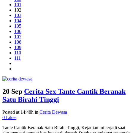
101
102
103
104
105
106
107
108
109
110
111
20 Sep
Cerita Sex Tante Cantik Beranak
Satu Birahi Tinggi
Posted at 14:48h
in
Cerita Dewasa
0
Likes
Tante Cantik Beranak Satu Birahi Tinggi, Kejadian ini terjadi saat
aku mencari tempat kos kosan di daerah Surabaya, selamat setengah