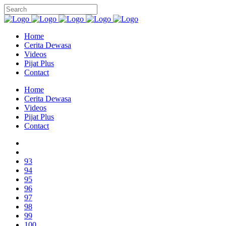
Home
Cerita Dewasa
Videos
Pijat Plus
Contact
Home
Cerita Dewasa
Videos
Pijat Plus
Contact
93
94
95
96
97
98
99
100