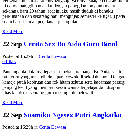
Perkenalkan nama aku tony lengkapnya tony azuar,temen2 akrab ku
biasa memanggil nama aku dengan panggilan tony, umur aku
sekarang baru 20 tahun, saat ini aku masih duduk di bangku
perkuliahan dan sekarang baru menginjak semester ke tiga(3) pada
suatu hari pas mau perjalanan pulang dari...
Read More
22 Sep
Cerita Sex Bu Aida Guru Binal
Posted at 16:29h
in
Cerita Dewasa
0
Likes
Pandanganku tak bisa lepas dari beliau, namanya Bu Aida, salah
satu guru yang menjadi idola para cowok di sekolah kami. Dengan
kemeja putih kebiruan dan rok hitam selutut serta kacamata persegi
panjang kecil yang memberi kesan wanita terpelajar dan disiplin
khas kharisma seorang guru,melangkah melewati...
Read More
22 Sep
Suamiku Ngesex Putri Angkatku
Posted at 16:29h
in
Cerita Dewasa