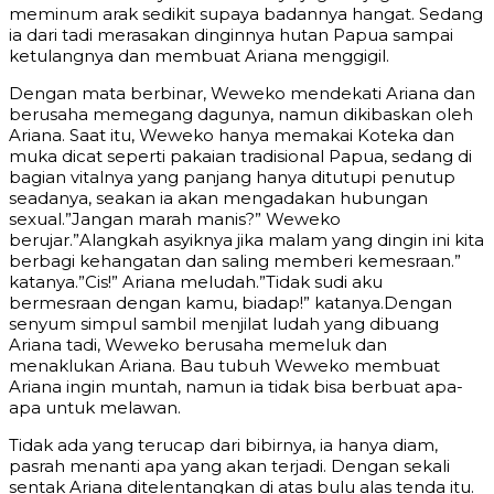
meminum arak sedikit supaya badannya hangat. Sedang
ia dari tadi merasakan dinginnya hutan Papua sampai
ketulangnya dan membuat Ariana menggigil.
Dengan mata berbinar, Weweko mendekati Ariana dan
berusaha memegang dagunya, namun dikibaskan oleh
Ariana. Saat itu, Weweko hanya memakai Koteka dan
muka dicat seperti pakaian tradisional Papua, sedang di
bagian vitalnya yang panjang hanya ditutupi penutup
seadanya, seakan ia akan mengadakan hubungan
sexual.”Jangan marah manis?” Weweko
berujar.”Alangkah asyiknya jika malam yang dingin ini kita
berbagi kehangatan dan saling memberi kemesraan.”
katanya.”Cis!” Ariana meludah.”Tidak sudi aku
bermesraan dengan kamu, biadap!” katanya.Dengan
senyum simpul sambil menjilat ludah yang dibuang
Ariana tadi, Weweko berusaha memeluk dan
menaklukan Ariana. Bau tubuh Weweko membuat
Ariana ingin muntah, namun ia tidak bisa berbuat apa-
apa untuk melawan.
Tidak ada yang terucap dari bibirnya, ia hanya diam,
pasrah menanti apa yang akan terjadi. Dengan sekali
sentak Ariana ditelentangkan di atas bulu alas tenda itu.