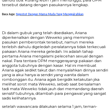
dahulu tiba. Kurang lebih 1 jam menunggu, para OPM
tersebut datang dengan pasukannya lengkap.
Baca Juga:
Ngentot Dengan Mama Muda Yang Menggairahkan
Di dalam gubuk yang telah disediakan, Ariana
diperkenalkan dengan Weweko yang memimpin
pasukan pemberontak tersebut, namun mereka
terlebih dahulu digeledah peralatannya tidak terkecuali
pakaian Ariana mereka geledah. Ini adalah tahap
pertama Ariana mengalami pelecehan sexual dengan
nakal. Para tentara OPM menggerayangi pakaian dan
anggota tubuhnya dengan kasar. Hal ini membuat
Ariana agak sedikit takut dan menyalahkan dirinya sendiri
yang ia akui hanya ia sendiri yang wanita dalam
rombonggan itu. Ariana agak bergidik ketakutan jika
melihat sorot mata Weweko, sebab saat bersalaman
tadi mata Weweko tidak jauh dari memandang daerah
sensitif tubuhnya, ditambah para pengawal yang sangat
sadis kelihatannya.
setelah wawancara dilakukan selama 1 jam, teman-