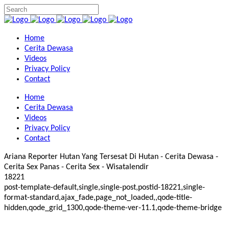
Home
Cerita Dewasa
Videos
Privacy Policy
Contact
Home
Cerita Dewasa
Videos
Privacy Policy
Contact
Ariana Reporter Hutan Yang Tersesat Di Hutan - Cerita Dewasa -
Cerita Sex Panas - Cerita Sex - Wisatalendir
18221
post-template-default,single,single-post,postid-18221,single-
format-standard,ajax_fade,page_not_loaded,,qode-title-
hidden,qode_grid_1300,qode-theme-ver-11.1,qode-theme-bridge