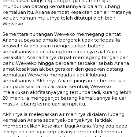
tembakkan langsung dengan ganas, memaju-
mundurkan batang kemaluannya di dalam lubang
kemaluan itu. Ariana sempat kesakitan dan air matanya
keluar, namun mulutnya telah ditutupi oleh bibir
Weweko.
Sementara itu tangan Weweko memegang pantat
Ariana supaya selama ia bergerak tidak terlepas. Ia
khawatir Ariana akan mengeluarkan batang
kemaluannya dari lubang kemaluannya saat Ariana
kesakitan. Ariana hanya dapat memegang tangan dan
bahu Weweko hingga berdarah tercakar sebab Ariana
amat kesakitan akibat gerakan dan gesekan batang
kemaluan Weweko mengaduk-aduk lubang
kemaluannya. Akhirnya Ariana pingsan beberapa saat
dan pada saat ia mulai sadar kembali, Weweko
melakukan aktifitasnya yang tertunda tadi, kurang lebih
20 menit, ia menggenjot batang kemaluannya keluar
masuk lubang kemaluan sempit itu.
Akhirnya ia melepaskan air maninya di dalam lubang
kemaluan Ariana sebanyak-banyaknya. Ia tidak
memperdulikan kesakitan bagi Ariana. Yang ada pada
dirinya adalah agar kepuasanya terpenuhi karena ia