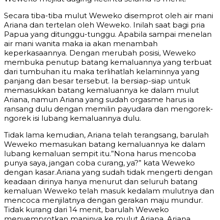
Secara tiba-tiba mulut Weweko disemprot oleh air mani
Ariana dan tertelan oleh Weweko. Inilah saat bagi pria
Papua yang ditunggu-tunggu. Apabila sampai menelan
air mani wanita maka ia akan menambah
keperkasaannya. Dengan merubah posisi, Weweko
membuka penutup batang kemaluannya yang terbuat
dari tumbuhan itu maka terlihatlah kelaminnya yang
panjang dan besar tersebut. Ia bersiap-siap untuk
memasukkan batang kemaluannya ke dalam mulut
Ariana, namun Ariana yang sudah orgasme harus ia
ransang dulu dengan memilin payudara dan mengorek-
ngorek isi lubang kemaluannya dulu.
Tidak lama kemudian, Ariana telah terangsang, barulah
Weweko memasukan batang kemaluannya ke dalam
lubang kemaluan sempit itu.”Nona harus mencoba
punya saya, jangan coba curang, ya?” kata Weweko
dengan kasar.Ariana yang sudah tidak mengerti dengan
keadaan dirinya hanya menurut dan seluruh batang
kemaluan Weweko telah masuk kedalam mulutnya dan
mencoca menjilatnya dengan gerakan maju mundur.
Tidak kurang dari 14 menit, barulah Weweko
menyemprotkan maninya ke mulut Ariana. Ariana