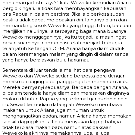
nona mau jadi istri saya?” kata Weweko kemudian.Ariana
bergidik ngeri. Ia tidak bisa membayangkan kebuasan
pria Papua ini dalam bercinta. Jika ia diperkosa sudah
pasti ia tidak dapat melepaskan diri. Ia hanya diam dan
memandang sosok Weweko yang tinggi, hitam, bau dan
menjijikan nalurinya. Ia terbayang bagaimana buasnya
Weweko menggagahinya jika itu terjadi. Ia masih ingat
pesan suaminya, namun nasi telah menjadi bubur, ia
telah jatuh ke tangan OPM. Ariana hanya diam duduk
dalam keremangan malam yang dingin di dalam tenda
yang hanya beralaskan bulu hariamau.
Sementara di luar tenda ia melihat para pengawal
Weweko dan Weweko sedang berpesta pora dengan
menikmati daging babi panggang dan meminum arak.
Mereka bernyanyi sepuasnya. Berbeda dengan Ariana,
di dalam tenda ia hanya diam dan merasakan dinginnya
malam di hutan Papua yang terkenal ganas dan dingin
itu. Sesaat kemudian datanglah Weweko membawa
makanan untuk Ariana juga minuman untuk
menghangatkan badan, namun Ariana hanya memakan
sedikit daging ikan. Ia tidak menyukai daging babi, ia
tidak terbiasa makan babi, namun atas paksaan
Weweko ia akhirnya memakannya juga. Ia juga