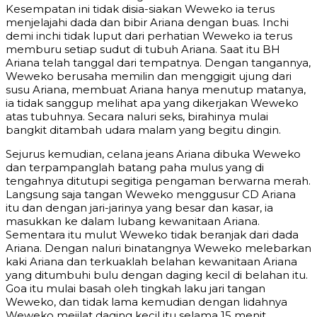
Kesempatan ini tidak disia-siakan Weweko ia terus
menjelajahi dada dan bibir Ariana dengan buas. Inchi
demi inchi tidak luput dari perhatian Weweko ia terus
memburu setiap sudut di tubuh Ariana. Saat itu BH
Ariana telah tanggal dari tempatnya. Dengan tangannya,
Weweko berusaha memilin dan menggigit ujung dari
susu Ariana, membuat Ariana hanya menutup matanya,
ia tidak sanggup melihat apa yang dikerjakan Weweko
atas tubuhnya. Secara naluri seks, birahinya mulai
bangkit ditambah udara malam yang begitu dingin.
Sejurus kemudian, celana jeans Ariana dibuka Weweko
dan terpampanglah batang paha mulus yang di
tengahnya ditutupi segitiga pengaman berwarna merah.
Langsung saja tangan Weweko menggusur CD Ariana
itu dan dengan jari-jarinya yang besar dan kasar, ia
masukkan ke dalam lubang kewanitaan Ariana.
Sementara itu mulut Weweko tidak beranjak dari dada
Ariana. Dengan naluri binatangnya Weweko melebarkan
kaki Ariana dan terkuaklah belahan kewanitaan Ariana
yang ditumbuhi bulu dengan daging kecil di belahan itu.
Goa itu mulai basah oleh tingkah laku jari tangan
Weweko, dan tidak lama kemudian dengan lidahnya
Weweko mejilat daging kecil itu selama 15 menit.