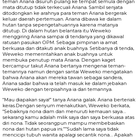
teman Ariana disuruh pulang ke tempat semula dengan
mata ditutup tidak terkecuali Ariana. Sambil senjata
ditodongkan ke arahnya para teman Ariana bergerak
keluar daerah pertemuan. Ariana dibawa ke dalam
hutan tanpa sepengetahuannya karena matanya
ditutup. Di dalam hutan belantara itu Weweko
menggiring Ariana sampai di tendanya yang dikawal
ratusan pasukan OPM. Sebagai pimpinan ia amat
berkuasa dan ditakuti anak buahnya. Setibanya di tenda,
Weweko memerintahkan anak buahnya untuk
membuka penutup mata Ariana. Dengan kaget
bercampur takut Ariana bertanya mengenai teman-
temannya namun dengan santai Weweko mengatakan
bahwa Ariana akan mereka tawan sebagai sandera,
Ariana sadar bahwa ia telah masuk ke dalam jebakan
Weweko dengan terpisahnya ia dari temannya.
“Mau diapakan saya!” tanya Ariana galak. Ariana berteriak
keras.Dengan senyum menakutkan, Weweko berkata,
“Sebaiknya nona diam dan menuruti kemauan saya…
sekarang kamu adalah milik saya dan saya berkuasa atas
diri nona. Tidak seorangpun mampu membebaskan
nona dari hutan papua ini.””Sudah lama saya tidak
mencicipi tubuh wanita apalagi secantik nona… Apakah