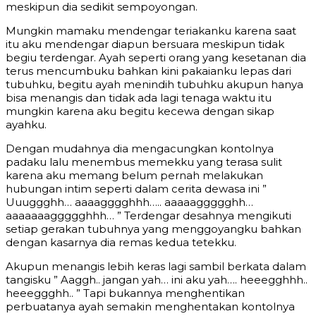
meskipun dia sedikit sempoyongan.
Mungkin mamaku mendengar teriakanku karena saat
itu aku mendengar diapun bersuara meskipun tidak
begiu terdengar. Ayah seperti orang yang kesetanan dia
terus mencumbuku bahkan kini pakaianku lepas dari
tubuhku, begitu ayah menindih tubuhku akupun hanya
bisa menangis dan tidak ada lagi tenaga waktu itu
mungkin karena aku begitu kecewa dengan sikap
ayahku.
Dengan mudahnya dia mengacungkan kontolnya
padaku lalu menembus memekku yang terasa sulit
karena aku memang belum pernah melakukan
hubungan intim seperti dalam cerita dewasa ini ”
Uuuggghh… aaaagggghhh….. aaaaaggggghh…
aaaaaaaggggghhh… ” Terdengar desahnya mengikuti
setiap gerakan tubuhnya yang menggoyangku bahkan
dengan kasarnya dia remas kedua tetekku.
Akupun menangis lebih keras lagi sambil berkata dalam
tangisku ” Aaggh.. jangan yah… ini aku yah…. heeegghhh..
heeeggghh.. ” Tapi bukannya menghentikan
perbuatanya ayah semakin menghentakan kontolnya