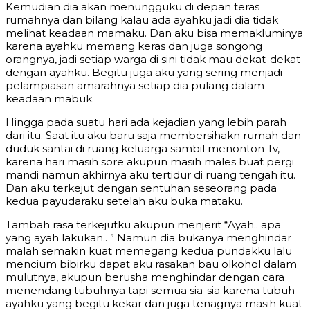
Kemudian dia akan menungguku di depan teras
rumahnya dan bilang kalau ada ayahku jadi dia tidak
melihat keadaan mamaku. Dan aku bisa memakluminya
karena ayahku memang keras dan juga songong
orangnya, jadi setiap warga di sini tidak mau dekat-dekat
dengan ayahku. Begitu juga aku yang sering menjadi
pelampiasan amarahnya setiap dia pulang dalam
keadaan mabuk.
Hingga pada suatu hari ada kejadian yang lebih parah
dari itu. Saat itu aku baru saja membersihakn rumah dan
duduk santai di ruang keluarga sambil menonton Tv,
karena hari masih sore akupun masih males buat pergi
mandi namun akhirnya aku tertidur di ruang tengah itu.
Dan aku terkejut dengan sentuhan seseorang pada
kedua payudaraku setelah aku buka mataku.
Tambah rasa terkejutku akupun menjerit “Ayah.. apa
yang ayah lakukan.. ” Namun dia bukanya menghindar
malah semakin kuat memegang kedua pundakku lalu
mencium bibirku dapat aku rasakan bau olkohol dalam
mulutnya, akupun berusha menghindar dengan cara
menendang tubuhnya tapi semua sia-sia karena tubuh
ayahku yang begitu kekar dan juga tenagnya masih kuat