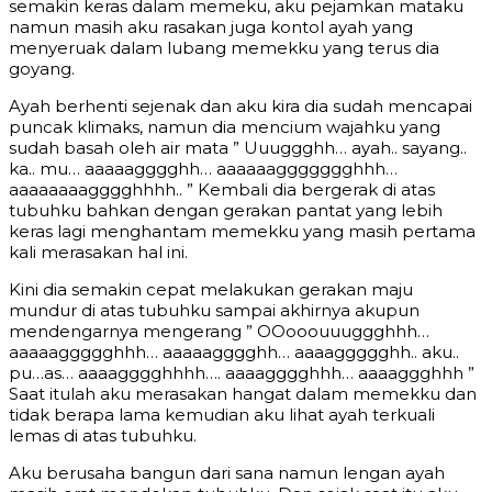
semakin keras dalam memeku, aku pejamkan mataku
namun masih aku rasakan juga kontol ayah yang
menyeruak dalam lubang memekku yang terus dia
goyang.
Ayah berhenti sejenak dan aku kira dia sudah mencapai
puncak klimaks, namun dia mencium wajahku yang
sudah basah oleh air mata ” Uuuggghh… ayah.. sayang..
ka.. mu… aaaaagggghh… aaaaaaggggggghhh…
aaaaaaaagggghhhh.. ” Kembali dia bergerak di atas
tubuhku bahkan dengan gerakan pantat yang lebih
keras lagi menghantam memekku yang masih pertama
kali merasakan hal ini.
Kini dia semakin cepat melakukan gerakan maju
mundur di atas tubuhku sampai akhirnya akupun
mendengarnya mengerang ” OOooouuuggghhh…
aaaaaggggghhh… aaaaagggghh… aaaaggggghh.. aku..
pu…as… aaaagggghhhh…. aaaagggghhh… aaaaggghhh ”
Saat itulah aku merasakan hangat dalam memekku dan
tidak berapa lama kemudian aku lihat ayah terkuali
lemas di atas tubuhku.
Aku berusaha bangun dari sana namun lengan ayah