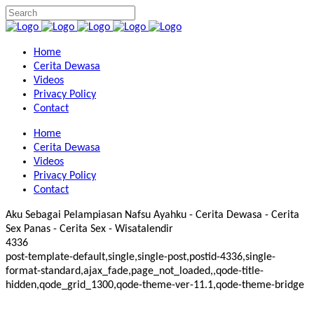
Home
Cerita Dewasa
Videos
Privacy Policy
Contact
Home
Cerita Dewasa
Videos
Privacy Policy
Contact
Aku Sebagai Pelampiasan Nafsu Ayahku - Cerita Dewasa - Cerita
Sex Panas - Cerita Sex - Wisatalendir
4336
post-template-default,single,single-post,postid-4336,single-
format-standard,ajax_fade,page_not_loaded,,qode-title-
hidden,qode_grid_1300,qode-theme-ver-11.1,qode-theme-bridge