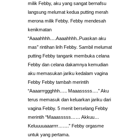
milik Febby, aku yang sangat bernafsu
langsung melumat kedua putting merah
merona milik Febby. Febby mendesah
kenikmatan
“Aaaahhhh….Aaaahhhh..Puaskan aku
mas” rintihan lirih Febby. Sambil melumat
putting Febby tangank membuka celana
Febby dan celana dakamnya kemudian
aku memasukan jariku kedalam vagina
Febby Febby tambah merintih
“Aaaarrrggghhh….. Maaasssss….” Aku
terus memasuk dan keluarkan jariku dari
vagina Febby. 5 menit berselang Febby
merintih “Maaasssss…… Akkuu…
Keluuuuaaarrrr…….” Febby orgasme
untuk yang pertama.