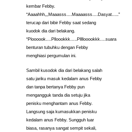
kembar Febby.
“Aaaahhh,,,Maaasss….Maaaasss….Dasyat…..”
terucap dari bibir Febby saat sedang
kuodok dia dari belakang.
“Ploooook….Plloookkk…..Pllllooookkk….suara
benturan tubuhku dengan Febby
menghiasi pergumulan ini.
Sambil kusodok dia dari belakang salah
satu jariku masuk kedalam anus Febby
dan tanpa bertanya Febby pun
mengangguk tanda dia setuju jika
penisku menghantam anus Febby.
Langsung saja kumasukkan penisku
kedalam anus Febby. Sungguh luar
biasa, rasanya sangat sempit sekali,