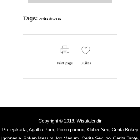
Tags:
cerita dewasa
Print page
3
Likes
Copyright © 2018.
Wisatalendir
Projejakarta
,
Agatha Porn
,
Porno pornox
,
Kluber Sex
,
Cerita Bokep
Indonesia
,
Bokep Mesum
,
Igo Mesum
,
Cerita Sex Igo
,
Cerita Tante
,