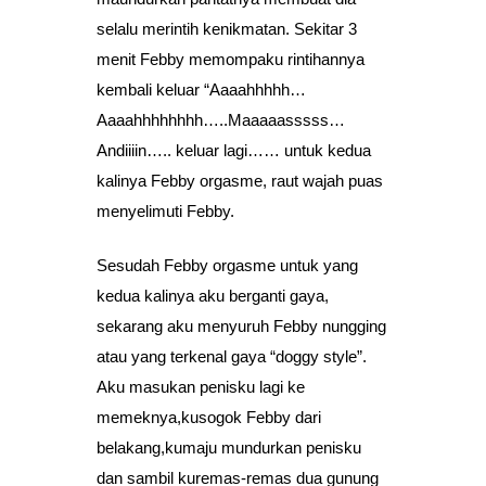
selalu merintih kenikmatan. Sekitar 3
menit Febby memompaku rintihannya
kembali keluar “Aaaahhhhh…
Aaaahhhhhhhh…..Maaaaasssss…
Andiiiin….. keluar lagi…… untuk kedua
kalinya Febby orgasme, raut wajah puas
menyelimuti Febby.
Sesudah Febby orgasme untuk yang
kedua kalinya aku berganti gaya,
sekarang aku menyuruh Febby nungging
atau yang terkenal gaya “doggy style”.
Aku masukan penisku lagi ke
memeknya,kusogok Febby dari
belakang,kumaju mundurkan penisku
dan sambil kuremas-remas dua gunung