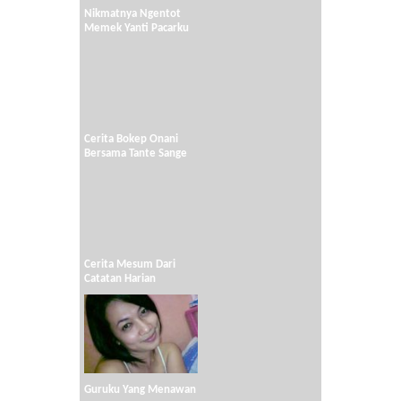
Nikmatnya Ngentot
Memek Yanti Pacarku
Cerita Bokep Onani
Bersama Tante Sange
Cerita Mesum Dari
Catatan Harian
Guruku Yang Menawan