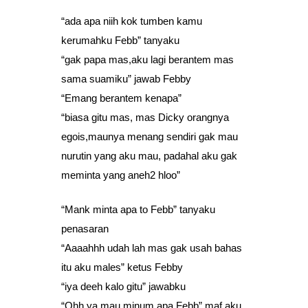
“ada apa niih kok tumben kamu
kerumahku Febb” tanyaku
“gak papa mas,aku lagi berantem mas
sama suamiku” jawab Febby
“Emang berantem kenapa”
“biasa gitu mas, mas Dicky orangnya
egois,maunya menang sendiri gak mau
nurutin yang aku mau, padahal aku gak
meminta yang aneh2 hloo”
“Mank minta apa to Febb” tanyaku
penasaran
“Aaaahhh udah lah mas gak usah bahas
itu aku males” ketus Febby
“iya deeh kalo gitu” jawabku
“Ohh ya mau minum apa Febb” maf aku