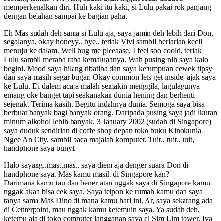
memperkenalkan diri. Huh kaki itu kaki, si Lulu pakai rok panjang
dengan belahan sampai ke bagian paha.
Eh Mas sudah deh sama si Lulu aja, saya jamin deh lebih dari Don,
segalanya, okay honeyy.. bye.. teriak Vivi sambil berlarian kecil
menuju ke dalam. Well hug me pleeaase, I feel soo coold, teriak
Lulu sambil meraba raba kemaluannya. Wah pusing nih saya kalo
begini. Mood saya hilang tibatiba dan saya ketumpuan cewek tipsy
dan saya masih segar bugar. Okay common lets get inside, ajak saya
ke Lulu. Di dalem acara malah semakin menggila, lagulagunya
emang oke banget tapi seakanakan dunia hening dan berhenti
sejenak. Terima kasih. Begitu indahnya dunia. Semoga saya bisa
berbuat banyak bagi banyak orang. Daripada pusing saya jadi ikutan
minum alkohol lebih banyak. 3 January 2002 (sudah di Singapore)
saya duduk sendirian di coffe shop depan toko buku Kinokunia
Ngee An City, sambil baca majalah komputer. Tuit.. tuit.. tuit,
handphone saya bunyi.
Halo sayang..mas..mas.. saya diem aja denger suara Don di
handphone saya. Mas kamu masih di Singapore kan?
Darimana kamu tau dan bener atau nggak saya di Singapore kamu
nggak akan bisa cek saya. Saya telpon ke rumah kamu dan saya
tanya sama Mas Dino di mana kamu hari ini. Ar, saya sekarang ada
di Centerpoint, mau nggak kamu ketemuin saya. Ya sudah deh,
ketemu aja di toko computer langganan saya di Sim Lim tower. Iya