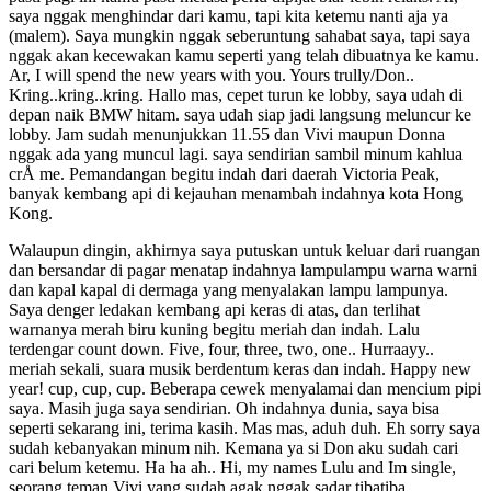
saya nggak menghindar dari kamu, tapi kita ketemu nanti aja ya
(malem). Saya mungkin nggak seberuntung sahabat saya, tapi saya
nggak akan kecewakan kamu seperti yang telah dibuatnya ke kamu.
Ar, I will spend the new years with you. Yours trully/Don..
Kring..kring..kring. Hallo mas, cepet turun ke lobby, saya udah di
depan naik BMW hitam. saya udah siap jadi langsung meluncur ke
lobby. Jam sudah menunjukkan 11.55 dan Vivi maupun Donna
nggak ada yang muncul lagi. saya sendirian sambil minum kahlua
crÅ me. Pemandangan begitu indah dari daerah Victoria Peak,
banyak kembang api di kejauhan menambah indahnya kota Hong
Kong.
Walaupun dingin, akhirnya saya putuskan untuk keluar dari ruangan
dan bersandar di pagar menatap indahnya lampulampu warna warni
dan kapal kapal di dermaga yang menyalakan lampu lampunya.
Saya denger ledakan kembang api keras di atas, dan terlihat
warnanya merah biru kuning begitu meriah dan indah. Lalu
terdengar count down. Five, four, three, two, one.. Hurraayy..
meriah sekali, suara musik berdentum keras dan indah. Happy new
year! cup, cup, cup. Beberapa cewek menyalamai dan mencium pipi
saya. Masih juga saya sendirian. Oh indahnya dunia, saya bisa
seperti sekarang ini, terima kasih. Mas mas, aduh duh. Eh sorry saya
sudah kebanyakan minum nih. Kemana ya si Don aku sudah cari
cari belum ketemu. Ha ha ah.. Hi, my names Lulu and Im single,
seorang teman Vivi yang sudah agak nggak sadar tibatiba