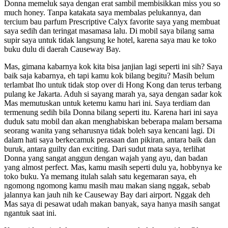
Donna memeluk saya dengan erat sambil membisikkan miss you so
much honey. Tanpa katakata saya membalas pelukannya, dan
tercium bau parfum Prescriptive Calyx favorite saya yang membuat
saya sedih dan teringat masamasa lalu. Di mobil saya bilang sama
supir saya untuk tidak langsung ke hotel, karena saya mau ke toko
buku dulu di daerah Causeway Bay.
Mas, gimana kabarnya kok kita bisa janjian lagi seperti ini sih? Saya
baik saja kabarnya, eh tapi kamu kok bilang begitu? Masih belum
terlambat lho untuk tidak stop over di Hong Kong dan terus terbang
pulang ke Jakarta. Aduh si sayang marah ya, saya dengan sadar kok
Mas memutuskan untuk ketemu kamu hari ini. Saya terdiam dan
termenung sedih bila Donna bilang seperti itu. Karena hari ini saya
duduk satu mobil dan akan menghabiskan beberapa malam bersama
seorang wanita yang seharusnya tidak boleh saya kencani lagi. Di
dalam hati saya berkecamuk perasaan dan pikiran, antara baik dan
buruk, antara guilty dan exciting. Dari sudut mata saya, terlihat
Donna yang sangat anggun dengan wajah yang ayu, dan badan
yang almost perfect. Mas, kamu masih seperti dulu ya, hobbynya ke
toko buku. Ya memang itulah salah satu kegemaran saya, eh
ngomong ngomong kamu masih mau makan siang nggak, sebab
jalannya kan jauh nih ke Causeway Bay dari airport. Nggak deh
Mas saya di pesawat udah makan banyak, saya hanya masih sangat
ngantuk saat ini.