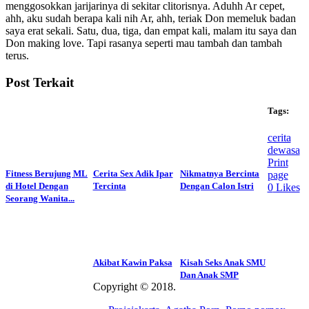
menggosokkan jarijarinya di sekitar clitorisnya. Aduhh Ar cepet,
ahh, aku sudah berapa kali nih Ar, ahh, teriak Don memeluk badan
saya erat sekali. Satu, dua, tiga, dan empat kali, malam itu saya dan
Don making love. Tapi rasanya seperti mau tambah dan tambah
terus.
Post Terkait
Tags:
cerita
dewasa
Print
Fitness Berujung ML
Cerita Sex Adik Ipar
Nikmatnya Bercinta
page
di Hotel Dengan
Tercinta
Dengan Calon Istri
0
Likes
Seorang Wanita...
Akibat Kawin Paksa
Kisah Seks Anak SMU
Dan Anak SMP
Copyright © 2018.
Wisatalendir