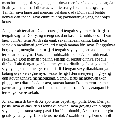
menciumi tengkuk saya, tangan kirinya merabaraba dada, pusar, dan
lidahnya menarinari di dada. Uh.. terasa geli dan merangsang.
Tangan saya langsung mencari belahan dada Don yang begitu
kenyal dan indah. saya ciumi puting payudaranya yang menonjol
keras.
Ahh, desah tertahan Don. Terasa jari tengah saya meraba bagian
tengah vagina Don yang mengeras dan basah. Uuuhh, desah Don
lagi, uuh Ar, terus Ar di situ enak sekali rabaan kamu, kata Don
semakin menikmati gerakan jari tengah tangan kiri saya. Pinggulnya
bergoyang mengikuti irama jari tengah saya yang semakin dalam
terbenam di vagina Don. uuhhuuhh..ahh.. terus Ar aduuhh enak
sekali Ar. Don memang paling sensitif di sekitar clitnya apabila
diraba. Lalu dengan gerakan menyentak diraihnya batang kemaluan
saya yang sudah mengeras dari tadi. Dengan sexy diarahkannya
batang saya ke vaginanya. Terasa hangat dan menyempit, goyang
dan goyangannya memabukkan. Sambil terus menggoyangkan
pinggulnya diatas badan saya, tangan kanan Don meremasremas
payudaranya sendiri sambil memejamkan mata. Ahh, erangan Don
terdengar keras sekali.
Ar aku mau di bawah Ar ayo terus cepet lagi, pinta Don. Dengan
posisi saya di atas, dan Donna di bawah, saya goyangkan pinggul
saya dengan irama yang pasti. Uuuhh.. hhuuhh, Ar ahh enak ar gitu
geraknya ar, yang dalem terus mentok Ar,..ahh, erang Don sambil