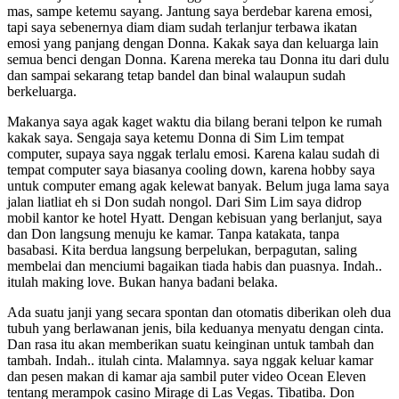
mas, sampe ketemu sayang. Jantung saya berdebar karena emosi,
tapi saya sebenernya diam diam sudah terlanjur terbawa ikatan
emosi yang panjang dengan Donna. Kakak saya dan keluarga lain
semua benci dengan Donna. Karena mereka tau Donna itu dari dulu
dan sampai sekarang tetap bandel dan binal walaupun sudah
berkeluarga.
Makanya saya agak kaget waktu dia bilang berani telpon ke rumah
kakak saya. Sengaja saya ketemu Donna di Sim Lim tempat
computer, supaya saya nggak terlalu emosi. Karena kalau sudah di
tempat computer saya biasanya cooling down, karena hobby saya
untuk computer emang agak kelewat banyak. Belum juga lama saya
jalan liatliat eh si Don sudah nongol. Dari Sim Lim saya didrop
mobil kantor ke hotel Hyatt. Dengan kebisuan yang berlanjut, saya
dan Don langsung menuju ke kamar. Tanpa katakata, tanpa
basabasi. Kita berdua langsung berpelukan, berpagutan, saling
membelai dan menciumi bagaikan tiada habis dan puasnya. Indah..
itulah making love. Bukan hanya badani belaka.
Ada suatu janji yang secara spontan dan otomatis diberikan oleh dua
tubuh yang berlawanan jenis, bila keduanya menyatu dengan cinta.
Dan rasa itu akan memberikan suatu keinginan untuk tambah dan
tambah. Indah.. itulah cinta. Malamnya. saya nggak keluar kamar
dan pesen makan di kamar aja sambil puter video Ocean Eleven
tentang merampok casino Mirage di Las Vegas. Tibatiba. Don