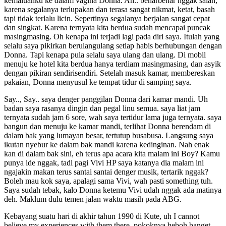
kemaluanku ke dalam vagina Donna. Ah.. benarbenar nggak salah,
karena segalanya terlupakan dan terasa sangat nikmat, ketat, basah
tapi tidak terlalu licin. Sepertinya segalanya berjalan sangat cepat
dan singkat. Karena ternyata kita berdua sudah mencapai puncak
masingmasing. Oh kenapa ini terjadi lagi pada diri saya. Itulah yang
selalu saya pikirkan berulangulang setiap habis berhubungan dengan
Donna. Tapi kenapa pula selalu saya ulang dan ulang. Di mobil
menuju ke hotel kita berdua hanya terdiam masingmasing, dan asyik
dengan pikiran sendirisendiri. Setelah masuk kamar, membereskan
pakaian, Donna menyusul ke tempat tidur di samping saya.
Say.., Say.. saya denger panggilan Donna dari kamar mandi. Uh
badan saya rasanya dingin dan pegal linu semua. saya liat jam
ternyata sudah jam 6 sore, wah saya tertidur lama juga ternyata. saya
bangun dan menuju ke kamar mandi, terlihat Donna berendam di
dalam bak yang lumayan besar, tertutup busabusa. Langsung saya
ikutan nyebur ke dalam bak mandi karena kedinginan. Nah enak
kan di dalam bak sini, eh terus apa acara kita malam ini Boy? Kamu
punya ide nggak, tadi pagi Vivi HP saya katanya dia malam ini
ngajakin makan terus santai santai denger musik, tertarik nggak?
Boleh mau kok saya, apalagi sama Vivi, wah pasti something tuh.
Saya sudah tebak, kalo Donna ketemu Vivi udah nggak ada matinya
deh. Maklum dulu temen jalan waktu masih pada ABG.
Kebayang suatu hari di akhir tahun 1990 di Kute, uh I cannot
believe my experiences with them there, pokoknya heboh banget.