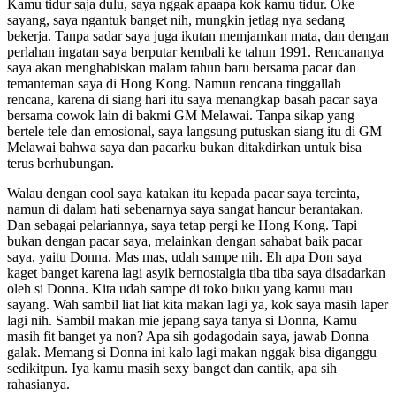
Kamu tidur saja dulu, saya nggak apaapa kok kamu tidur. Oke
sayang, saya ngantuk banget nih, mungkin jetlag nya sedang
bekerja. Tanpa sadar saya juga ikutan memjamkan mata, dan dengan
perlahan ingatan saya berputar kembali ke tahun 1991. Rencananya
saya akan menghabiskan malam tahun baru bersama pacar dan
temanteman saya di Hong Kong. Namun rencana tinggallah
rencana, karena di siang hari itu saya menangkap basah pacar saya
bersama cowok lain di bakmi GM Melawai. Tanpa sikap yang
bertele tele dan emosional, saya langsung putuskan siang itu di GM
Melawai bahwa saya dan pacarku bukan ditakdirkan untuk bisa
terus berhubungan.
Walau dengan cool saya katakan itu kepada pacar saya tercinta,
namun di dalam hati sebenarnya saya sangat hancur berantakan.
Dan sebagai pelariannya, saya tetap pergi ke Hong Kong. Tapi
bukan dengan pacar saya, melainkan dengan sahabat baik pacar
saya, yaitu Donna. Mas mas, udah sampe nih. Eh apa Don saya
kaget banget karena lagi asyik bernostalgia tiba tiba saya disadarkan
oleh si Donna. Kita udah sampe di toko buku yang kamu mau
sayang. Wah sambil liat liat kita makan lagi ya, kok saya masih laper
lagi nih. Sambil makan mie jepang saya tanya si Donna, Kamu
masih fit banget ya non? Apa sih godagodain saya, jawab Donna
galak. Memang si Donna ini kalo lagi makan nggak bisa diganggu
sedikitpun. Iya kamu masih sexy banget dan cantik, apa sih
rahasianya.