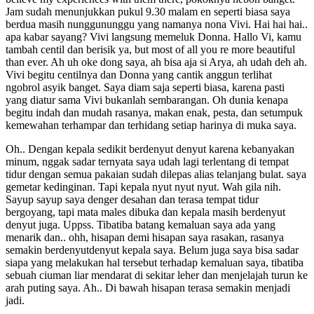
Jam sudah menunjukkan pukul 9.30 malam en seperti biasa saya
berdua masih nunggununggu yang namanya nona Vivi. Hai hai hai..
apa kabar sayang? Vivi langsung memeluk Donna. Hallo Vi, kamu
tambah centil dan berisik ya, but most of all you re more beautiful
than ever. Ah uh oke dong saya, ah bisa aja si Arya, ah udah deh ah.
Vivi begitu centilnya dan Donna yang cantik anggun terlihat
ngobrol asyik banget. Saya diam saja seperti biasa, karena pasti
yang diatur sama Vivi bukanlah sembarangan. Oh dunia kenapa
begitu indah dan mudah rasanya, makan enak, pesta, dan setumpuk
kemewahan terhampar dan terhidang setiap harinya di muka saya.
Oh.. Dengan kepala sedikit berdenyut denyut karena kebanyakan
minum, nggak sadar ternyata saya udah lagi terlentang di tempat
tidur dengan semua pakaian sudah dilepas alias telanjang bulat. saya
gemetar kedinginan. Tapi kepala nyut nyut nyut. Wah gila nih.
Sayup sayup saya denger desahan dan terasa tempat tidur
bergoyang, tapi mata males dibuka dan kepala masih berdenyut
denyut juga. Uppss. Tibatiba batang kemaluan saya ada yang
menarik dan.. ohh, hisapan demi hisapan saya rasakan, rasanya
semakin berdenyutdenyut kepala saya. Belum juga saya bisa sadar
siapa yang melakukan hal tersebut terhadap kemaluan saya, tibatiba
sebuah ciuman liar mendarat di sekitar leher dan menjelajah turun ke
arah puting saya. Ah.. Di bawah hisapan terasa semakin menjadi
jadi.