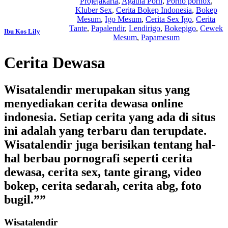
Projejakarta
,
Agatha Porn
,
Porno pornox
,
Kluber Sex
,
Cerita Bokep Indonesia
,
Bokep
Mesum
,
Igo Mesum
,
Cerita Sex Igo
,
Cerita
Tante
,
Papalendir
,
Lendirigo
,
Bokepigo
,
Cewek
Ibu Kos Lily
Mesum
,
Papamesum
Cerita Dewasa
Wisatalendir merupakan situs yang
menyediakan cerita dewasa online
indonesia. Setiap cerita yang ada di situs
ini adalah yang terbaru dan terupdate.
Wisatalendir juga berisikan tentang hal-
hal berbau pornografi seperti cerita
dewasa, cerita sex, tante girang, video
bokep, cerita sedarah, cerita abg, foto
bugil.””
Wisatalendir