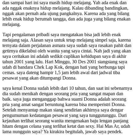
dan sampai hari ini saya masih hidup melajang. Yah ada enak dan
ada nggak enaknya hidup melajang. Kalau dibanding bandingkan,
nggak akan pernah ada ujung pangkalnya. Karena ada yang bilang
lebih enak hidup berumah tangga, dan ada juga yang bilang enakan
melajang.
Tapi pengalaman pribadi saya mengatakan bisa jadi lebih enak
melajang saja. Alasan saya untuk tetap melajang simpel saja, karena
ternyata dalam perjalanan asmara saya sudah saya rasakan pahit dan
getirnya dikelabui oleh wanita yang saya cintai. Nah jadi yang akan
saya ceritakan ini adalah sedikit cuplikan kehidupan saya di akhir
tahun 2001 yang lalu. Hari Minggu, 30 Des 2001 siangsiang saya
udah di bandara Chek Lap Kok, dengan hati yang berbunga tapi
cemas. saya dateng hampir 1,5 jam lebih awal dari jadwal tiba
pesawat yang akan ditumpangi Donna.
saya kenal Donna sudah lebih dari 10 tahun, dan saat ini sebenarnya
dia sudah menikah dengan seorang pria yang sangat mapan dan
baik. saya juga menganggap bahwa suami Donna adalah seorang
pria yang amat sangat beruntung karena bisa memperistri Donna.
Setelah menyantap makan siang sendirian akhirnya saya dengar
pengumuman kedatangan pesawat yang saya tunggutunggu. Dari
kejauhan terlihat seorang wanita mengenakan baju lengan panjang
hitam dengan celana yang terlihat ketat dan sexy. Hai Mas Ar, udah
lama nungguin saya? Ya kirakira begitulah, jawab saya pendek.