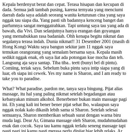
Kepala berdenyut berat dan cepat. Terasa hisapan dan kecupan di
dada. Semua jadi tambah pusing, karena ternyata yang menciumi
daerah dada saya adalah seorang wanita keturunan cina yang saya
nggak tau siapa dia. Yang pasti sih badannya kenceng banget dan
parfumnya sangat menggairahkan. Tapi untung saya tau yang ada di
bawah, dia Vivi. Dan selanjutnya hanya erangan dan goyangan
yang memabukkan rasa badaniah. Ohh kenapa begitu nikmat dan
segalanya terasa indah. Dunia nikmat!! 31 Desember 2001 (masih di
Hong Kong) Waktu saya bangun sekitar jam 11 nggak saya
temukan orangorang yang semalam bersama saya. Kepala masih
sedikit nggak enak, eh saya liat ada potongan kue mocha dan teh.
Langsung aja saya santap. Tiba tiba.. teett (bunyi bel di pintu).
Comiing, teriak saya. Sebelum buka pintu saya intip siapa yang di
luar, eh siapa ini cewek. Yes my name is Sharon, and I am ready to
take you to paradise.
What? What paradise, pardon me, tanya saya bingung. Pijat alias
massage, itu hal yang paling nikmat setelah begadangan atau
kebanyakan minum alkohol. Benerbener bukan main massage pagi
ini. Eh yang kali ini bener bener pijat sehat lho, walaupun saya
nggak nolak kalo dikasih lebih sama si Sharon. Setelah selesai
semuanya, Sharon memberikan sebuah surat dengan warna biru
muda lagi. Dear Ar, Gimana massage oleh Sharon, mudahmudahan
enak dan cocok. Saya tau kamu nggak terlalu seneng massage tapi
pasti pagi ini kamu pasti merasa perlu dipijat biar lebih relaks. Ar,