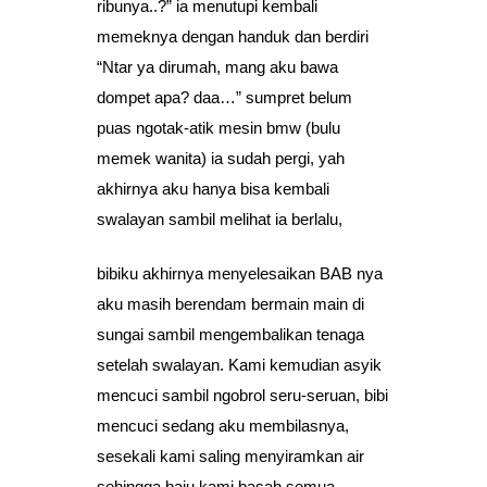
ribunya..?” ia menutupi kembali
memeknya dengan handuk dan berdiri
“Ntar ya dirumah, mang aku bawa
dompet apa? daa…” sumpret belum
puas ngotak-atik mesin bmw (bulu
memek wanita) ia sudah pergi, yah
akhirnya aku hanya bisa kembali
swalayan sambil melihat ia berlalu,
bibiku akhirnya menyelesaikan BAB nya
aku masih berendam bermain main di
sungai sambil mengembalikan tenaga
setelah swalayan. Kami kemudian asyik
mencuci sambil ngobrol seru-seruan, bibi
mencuci sedang aku membilasnya,
sesekali kami saling menyiramkan air
sehingga baju kami basah semua