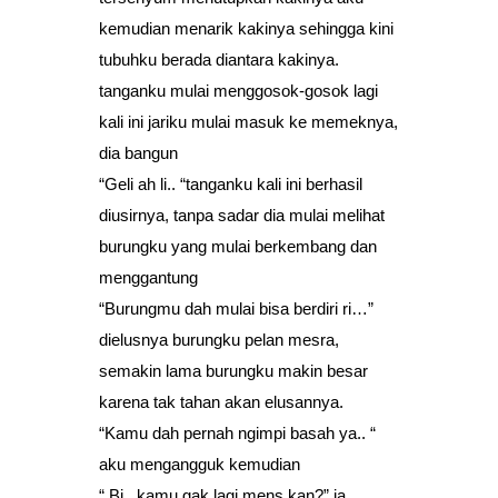
kemudian menarik kakinya sehingga kini
tubuhku berada diantara kakinya.
tanganku mulai menggosok-gosok lagi
kali ini jariku mulai masuk ke memeknya,
dia bangun
“Geli ah li.. “tanganku kali ini berhasil
diusirnya, tanpa sadar dia mulai melihat
burungku yang mulai berkembang dan
menggantung
“Burungmu dah mulai bisa berdiri ri…”
dielusnya burungku pelan mesra,
semakin lama burungku makin besar
karena tak tahan akan elusannya.
“Kamu dah pernah ngimpi basah ya.. “
aku mengangguk kemudian
“ Bi.. kamu gak lagi mens kan?” ia