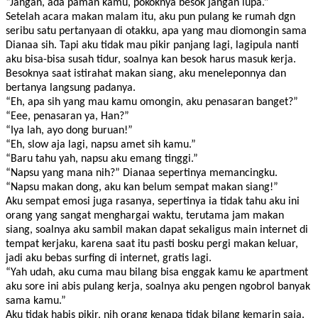
“Jangan, ada paman kamu, pokoknya besok jangan lupa.”
Setelah acara makan malam itu, aku pun pulang ke rumah dgn
seribu satu pertanyaan di otakku, apa yang mau diomongin sama
Dianaa sih. Tapi aku tidak mau pikir panjang lagi, lagipula nanti
aku bisa-bisa susah tidur, soalnya kan besok harus masuk kerja.
Besoknya saat istirahat makan siang, aku meneleponnya dan
bertanya langsung padanya.
“Eh, apa sih yang mau kamu omongin, aku penasaran banget?”
“Eee, penasaran ya, Han?”
“Iya lah, ayo dong buruan!”
“Eh, slow aja lagi, napsu amet sih kamu.”
“Baru tahu yah, napsu aku emang tinggi.”
“Napsu yang mana nih?” Dianaa sepertinya memancingku.
“Napsu makan dong, aku kan belum sempat makan siang!”
Aku sempat emosi juga rasanya, sepertinya ia tidak tahu aku ini
orang yang sangat menghargai waktu, terutama jam makan
siang, soalnya aku sambil makan dapat sekaligus main internet di
tempat kerjaku, karena saat itu pasti bosku pergi makan keluar,
jadi aku bebas surfing di internet, gratis lagi.
“Yah udah, aku cuma mau bilang bisa enggak kamu ke apartment
aku sore ini abis pulang kerja, soalnya aku pengen ngobrol banyak
sama kamu.”
Aku tidak habis pikir, nih orang kenapa tidak bilang kemarin saja.