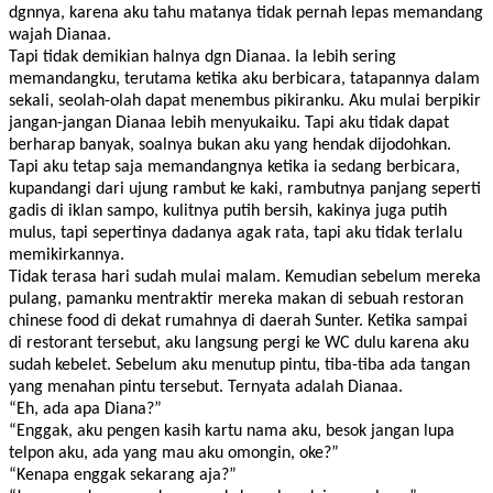
dgnnya, karena aku tahu matanya tidak pernah lepas memandang
wajah Dianaa.
Tapi tidak demikian halnya dgn Dianaa. Ia lebih sering
memandangku, terutama ketika aku berbicara, tatapannya dalam
sekali, seolah-olah dapat menembus pikiranku. Aku mulai berpikir
jangan-jangan Dianaa lebih menyukaiku. Tapi aku tidak dapat
berharap banyak, soalnya bukan aku yang hendak dijodohkan.
Tapi aku tetap saja memandangnya ketika ia sedang berbicara,
kupandangi dari ujung rambut ke kaki, rambutnya panjang seperti
gadis di iklan sampo, kulitnya putih bersih, kakinya juga putih
mulus, tapi sepertinya dadanya agak rata, tapi aku tidak terlalu
memikirkannya.
Tidak terasa hari sudah mulai malam. Kemudian sebelum mereka
pulang, pamanku mentraktir mereka makan di sebuah restoran
chinese food di dekat rumahnya di daerah Sunter. Ketika sampai
di restorant tersebut, aku langsung pergi ke WC dulu karena aku
sudah kebelet. Sebelum aku menutup pintu, tiba-tiba ada tangan
yang menahan pintu tersebut. Ternyata adalah Dianaa.
“Eh, ada apa Diana?”
“Enggak, aku pengen kasih kartu nama aku, besok jangan lupa
telpon aku, ada yang mau aku omongin, oke?”
“Kenapa enggak sekarang aja?”