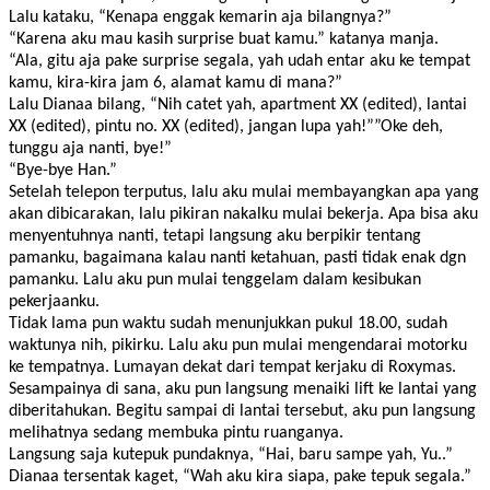
Lalu kataku, “Kenapa enggak kemarin aja bilangnya?”
“Karena aku mau kasih surprise buat kamu.” katanya manja.
“Ala, gitu aja pake surprise segala, yah udah entar aku ke tempat
kamu, kira-kira jam 6, alamat kamu di mana?”
Lalu Dianaa bilang, “Nih catet yah, apartment XX (edited), lantai
XX (edited), pintu no. XX (edited), jangan lupa yah!””Oke deh,
tunggu aja nanti, bye!”
“Bye-bye Han.”
Setelah telepon terputus, lalu aku mulai membayangkan apa yang
akan dibicarakan, lalu pikiran nakalku mulai bekerja. Apa bisa aku
menyentuhnya nanti, tetapi langsung aku berpikir tentang
pamanku, bagaimana kalau nanti ketahuan, pasti tidak enak dgn
pamanku. Lalu aku pun mulai tenggelam dalam kesibukan
pekerjaanku.
Tidak lama pun waktu sudah menunjukkan pukul 18.00, sudah
waktunya nih, pikirku. Lalu aku pun mulai mengendarai motorku
ke tempatnya. Lumayan dekat dari tempat kerjaku di Roxymas.
Sesampainya di sana, aku pun langsung menaiki lift ke lantai yang
diberitahukan. Begitu sampai di lantai tersebut, aku pun langsung
melihatnya sedang membuka pintu ruanganya.
Langsung saja kutepuk pundaknya, “Hai, baru sampe yah, Yu..”
Dianaa tersentak kaget, “Wah aku kira siapa, pake tepuk segala.”