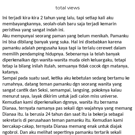
total views
Ini terjadi kira-kira 2 tahun yang lalu, tapi setiap kali aku
membayangkannya, seolah-olah baru saja terjadi kemarin
peristiwa yang sangat indah ini.
Aku mempunyai seorang paman yang belum menikah. Pamanku
ini bisa dibilang banyak yang suka. Hal ini disebabkan karena
pamanku adalah pengusaha kaya tapi ia terlalu cerewet dalam
memilih pendamping hidupnya. Sebenarnya ia telah banyak
diperkenalkan dgn wanita-wanita muda oleh keluargaku, tetapi
tetap ia bilang inilah itulah, semuanya tidak cocok dgn matanya,
katanya.
Sampai pada suatu saat, ketika aku kebetulan sedang bertamu ke
rumahnya, datang teman pamanku dgn seorang wanita yang
sangat cantik dan Seksi, semampai, langsing, pokoknya kalau
menurut saya, layak dikirim untuk jadi calon miss universe.
Kemudian kami diperkenalkan dgnnya, wanita itu bernama
Dianaa, ternyata namanya pas sekali dgn wajahnya yang memang
Dianaa itu. Ia berusia 24 tahun dan saat itu ia bekerja sebagai
sekretaris di perusahaan teman pamanku itu. Kemudian kami
bercakap-cakap, ternyata Dianaa memang enak untuk diajak
ngobrol. Dan aku melihat sepertinya pamanku tertarik sekali