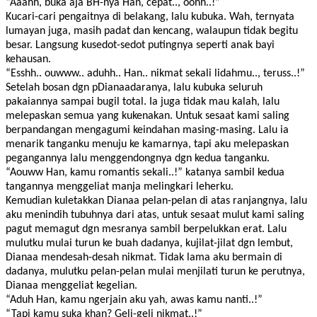
“Aaahh, buka aja BH-nya Han, cepat.., oohh..!”
Kucari-cari pengaitnya di belakang, lalu kubuka. Wah, ternyata
lumayan juga, masih padat dan kencang, walaupun tidak begitu
besar. Langsung kusedot-sedot putingnya seperti anak bayi
kehausan.
“Esshh.. ouwww.. aduhh.. Han.. nikmat sekali lidahmu.., teruss..!”
Setelah bosan dgn pDianaadaranya, lalu kubuka seluruh
pakaiannya sampai bugil total. Ia juga tidak mau kalah, lalu
melepaskan semua yang kukenakan. Untuk sesaat kami saling
berpandangan mengagumi keindahan masing-masing. Lalu ia
menarik tanganku menuju ke kamarnya, tapi aku melepaskan
pegangannya lalu menggendongnya dgn kedua tanganku.
“Aouww Han, kamu romantis sekali..!” katanya sambil kedua
tangannya menggeliat manja melingkari leherku.
Kemudian kuletakkan Dianaa pelan-pelan di atas ranjangnya, lalu
aku menindih tubuhnya dari atas, untuk sesaat mulut kami saling
pagut memagut dgn mesranya sambil berpelukkan erat. Lalu
mulutku mulai turun ke buah dadanya, kujilat-jilat dgn lembut,
Dianaa mendesah-desah nikmat. Tidak lama aku bermain di
dadanya, mulutku pelan-pelan mulai menjilati turun ke perutnya,
Dianaa menggeliat kegelian.
“Aduh Han, kamu ngerjain aku yah, awas kamu nanti..!”
“Tapi kamu suka khan? Geli-geli nikmat..!”