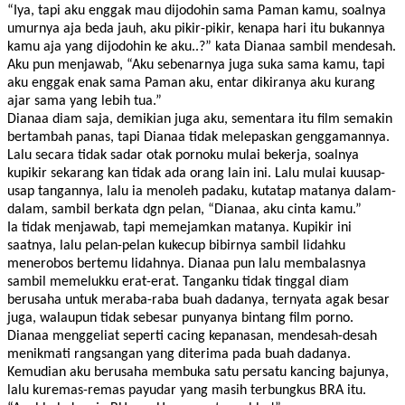
“Iya, tapi aku enggak mau dijodohin sama Paman kamu, soalnya
umurnya aja beda jauh, aku pikir-pikir, kenapa hari itu bukannya
kamu aja yang dijodohin ke aku..?” kata Dianaa sambil mendesah.
Aku pun menjawab, “Aku sebenarnya juga suka sama kamu, tapi
aku enggak enak sama Paman aku, entar dikiranya aku kurang
ajar sama yang lebih tua.”
Dianaa diam saja, demikian juga aku, sementara itu film semakin
bertambah panas, tapi Dianaa tidak melepaskan genggamannya.
Lalu secara tidak sadar otak pornoku mulai bekerja, soalnya
kupikir sekarang kan tidak ada orang lain ini. Lalu mulai kuusap-
usap tangannya, lalu ia menoleh padaku, kutatap matanya dalam-
dalam, sambil berkata dgn pelan, “Dianaa, aku cinta kamu.”
Ia tidak menjawab, tapi memejamkan matanya. Kupikir ini
saatnya, lalu pelan-pelan kukecup bibirnya sambil lidahku
menerobos bertemu lidahnya. Dianaa pun lalu membalasnya
sambil memelukku erat-erat. Tanganku tidak tinggal diam
berusaha untuk meraba-raba buah dadanya, ternyata agak besar
juga, walaupun tidak sebesar punyanya bintang film porno.
Dianaa menggeliat seperti cacing kepanasan, mendesah-desah
menikmati rangsangan yang diterima pada buah dadanya.
Kemudian aku berusaha membuka satu persatu kancing bajunya,
lalu kuremas-remas payudar yang masih terbungkus BRA itu.