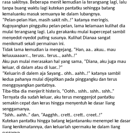
rasa sakitnya. Beberapa menit kemudian ia terangsang lagi, lalu
tanpa buang waktu lagi kutekan pantatku sehingga batang
kemaluanku masuk semuanya ke dalam lubangnya.
“Pelan-pelan Han, masih sakit nih..!” katanya meringis.
Kugoyangkan pinggulku pelan-pelan, lama kelamaan kulihat dia
mulai terangsang lagi. Lalu gerakanku mulai kupercepat sambil
menyedot-nyedot puting susunya. Kulihat Dianaa sangat
menikmati sekali permainan ini.
Tidak lama kemudian ia mengejang, “Han, aa.. akuu.. mau
keluuuaaaarr.., teruss.. terus.., aahh..!”
Aku pun mulai merasakan hal yang sama, “Diana, aku juga mau
keluar, di dalam atau di luar..?”
“Keluarin di dalem aja Sayang.. ohh.. aahh..!” katanya sambil
kedua pahanya mulai dijepitkan pada pinggangku dan terus
menggoyangkan pantatnya.
Tiba-tiba dia menjerit histeris, “Oohh.. sshh.. sshh.. sshh..”
Ternyata dia sudah keluar, aku terus menggenjot pantatku
semakin cepat dan keras hingga menyentuh ke dasar liang
senggamanya.
“Sshh.. aahh..” dan, “Aagghh.. crett.. crett.. creet..!”
Kutekan pantatku hingga batang kejantananku menempel ke dasar
liang kenikmatannya, dan keluarlah spermaku ke dalam liang
surganya.