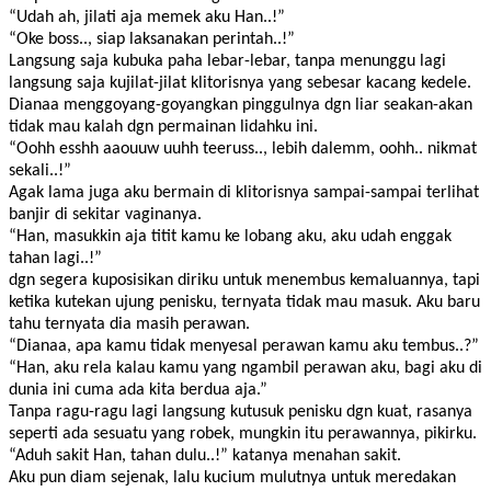
“Udah ah, jilati aja memek aku Han..!”
“Oke boss.., siap laksanakan perintah..!”
Langsung saja kubuka paha lebar-lebar, tanpa menunggu lagi
langsung saja kujilat-jilat klitorisnya yang sebesar kacang kedele.
Dianaa menggoyang-goyangkan pinggulnya dgn liar seakan-akan
tidak mau kalah dgn permainan lidahku ini.
“Oohh esshh aaouuw uuhh teeruss.., lebih dalemm, oohh.. nikmat
sekali..!”
Agak lama juga aku bermain di klitorisnya sampai-sampai terlihat
banjir di sekitar vaginanya.
“Han, masukkin aja titit kamu ke lobang aku, aku udah enggak
tahan lagi..!”
dgn segera kuposisikan diriku untuk menembus kemaluannya, tapi
ketika kutekan ujung penisku, ternyata tidak mau masuk. Aku baru
tahu ternyata dia masih perawan.
“Dianaa, apa kamu tidak menyesal perawan kamu aku tembus..?”
“Han, aku rela kalau kamu yang ngambil perawan aku, bagi aku di
dunia ini cuma ada kita berdua aja.”
Tanpa ragu-ragu lagi langsung kutusuk penisku dgn kuat, rasanya
seperti ada sesuatu yang robek, mungkin itu perawannya, pikirku.
“Aduh sakit Han, tahan dulu..!” katanya menahan sakit.
Aku pun diam sejenak, lalu kucium mulutnya untuk meredakan