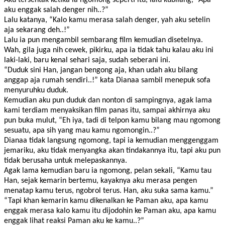
aku enggak salah denger nih..?”
Lalu katanya, “Kalo kamu merasa salah denger, yah aku setelin
aja sekarang deh..!”
Lalu ia pun mengambil sembarang film kemudian disetelnya.
Wah, gila juga nih cewek, pikirku, apa ia tidak tahu kalau aku ini
laki-laki, baru kenal sehari saja, sudah seberani ini.
“Duduk sini Han, jangan bengong aja, khan udah aku bilang
anggap aja rumah sendiri..!” kata Dianaa sambil menepuk sofa
menyuruhku duduk.
Kemudian aku pun duduk dan nonton di sampingnya, agak lama
kami terdiam menyaksikan film panas itu, sampai akhirnya aku
pun buka mulut, “Eh iya, tadi di telpon kamu bilang mau ngomong
sesuatu, apa sih yang mau kamu ngomongin..?”
Dianaa tidak langsung ngomong, tapi ia kemudian menggenggam
jemariku, aku tidak menyangka akan tindakannya itu, tapi aku pun
tidak berusaha untuk melepaskannya.
Agak lama kemudian baru ia ngomong, pelan sekali, “Kamu tau
Han, sejak kemarin bertemu, kayaknya aku merasa pengen
menatap kamu terus, ngobrol terus. Han, aku suka sama kamu.”
“Tapi khan kemarin kamu dikenalkan ke Paman aku, apa kamu
enggak merasa kalo kamu itu dijodohin ke Paman aku, apa kamu
enggak lihat reaksi Paman aku ke kamu..?”