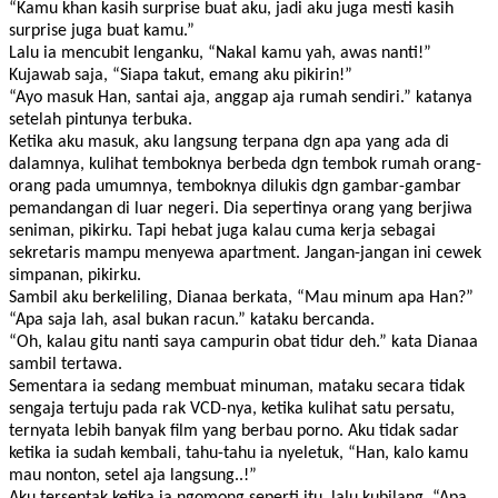
“Kamu khan kasih surprise buat aku, jadi aku juga mesti kasih
surprise juga buat kamu.”
Lalu ia mencubit lenganku, “Nakal kamu yah, awas nanti!”
Kujawab saja, “Siapa takut, emang aku pikirin!”
“Ayo masuk Han, santai aja, anggap aja rumah sendiri.” katanya
setelah pintunya terbuka.
Ketika aku masuk, aku langsung terpana dgn apa yang ada di
dalamnya, kulihat temboknya berbeda dgn tembok rumah orang-
orang pada umumnya, temboknya dilukis dgn gambar-gambar
pemandangan di luar negeri. Dia sepertinya orang yang berjiwa
seniman, pikirku. Tapi hebat juga kalau cuma kerja sebagai
sekretaris mampu menyewa apartment. Jangan-jangan ini cewek
simpanan, pikirku.
Sambil aku berkeliling, Dianaa berkata, “Mau minum apa Han?”
“Apa saja lah, asal bukan racun.” kataku bercanda.
“Oh, kalau gitu nanti saya campurin obat tidur deh.” kata Dianaa
sambil tertawa.
Sementara ia sedang membuat minuman, mataku secara tidak
sengaja tertuju pada rak VCD-nya, ketika kulihat satu persatu,
ternyata lebih banyak film yang berbau porno. Aku tidak sadar
ketika ia sudah kembali, tahu-tahu ia nyeletuk, “Han, kalo kamu
mau nonton, setel aja langsung..!”
Aku tersentak ketika ia ngomong seperti itu, lalu kubilang, “Apa