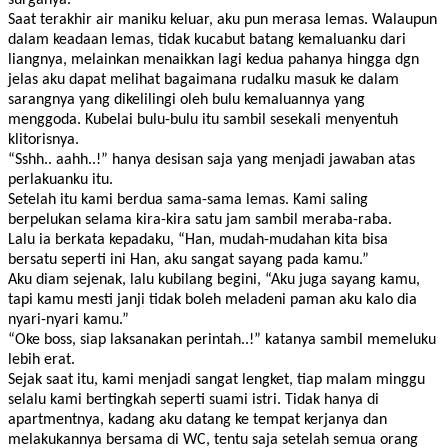
Saat terakhir air maniku keluar, aku pun merasa lemas. Walaupun
dalam keadaan lemas, tidak kucabut batang kemaluanku dari
liangnya, melainkan menaikkan lagi kedua pahanya hingga dgn
jelas aku dapat melihat bagaimana rudalku masuk ke dalam
sarangnya yang dikelilingi oleh bulu kemaluannya yang
menggoda. Kubelai bulu-bulu itu sambil sesekali menyentuh
klitorisnya.
“Sshh.. aahh..!” hanya desisan saja yang menjadi jawaban atas
perlakuanku itu.
Setelah itu kami berdua sama-sama lemas. Kami saling
berpelukan selama kira-kira satu jam sambil meraba-raba.
Lalu ia berkata kepadaku, “Han, mudah-mudahan kita bisa
bersatu seperti ini Han, aku sangat sayang pada kamu.”
Aku diam sejenak, lalu kubilang begini, “Aku juga sayang kamu,
tapi kamu mesti janji tidak boleh meladeni paman aku kalo dia
nyari-nyari kamu.”
“Oke boss, siap laksanakan perintah..!” katanya sambil memeluku
lebih erat.
Sejak saat itu, kami menjadi sangat lengket, tiap malam minggu
selalu kami bertingkah seperti suami istri. Tidak hanya di
apartmentnya, kadang aku datang ke tempat kerjanya dan
melakukannya bersama di WC, tentu saja setelah semua orang