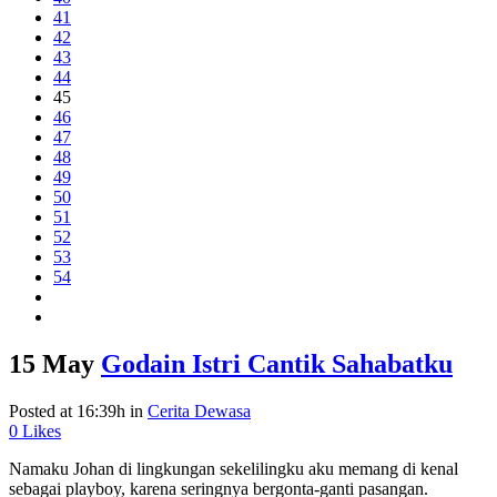
41
42
43
44
45
46
47
48
49
50
51
52
53
54
15 May
Godain Istri Cantik Sahabatku
Posted at 16:39h
in
Cerita Dewasa
0
Likes
Namaku Johan di lingkungan sekelilingku aku memang di kenal
sebagai playboy, karena seringnya bergonta-ganti pasangan.