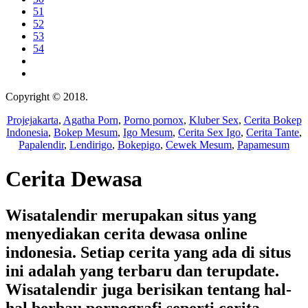
51
52
53
54
Copyright © 2018.
Wisatalendir
Projejakarta
,
Agatha Porn
,
Porno pornox
,
Kluber Sex
,
Cerita Bokep
Indonesia
,
Bokep Mesum
,
Igo Mesum
,
Cerita Sex Igo
,
Cerita Tante
,
Papalendir
,
Lendirigo
,
Bokepigo
,
Cewek Mesum
,
Papamesum
Cerita Dewasa
Wisatalendir merupakan situs yang
menyediakan cerita dewasa online
indonesia. Setiap cerita yang ada di situs
ini adalah yang terbaru dan terupdate.
Wisatalendir juga berisikan tentang hal-