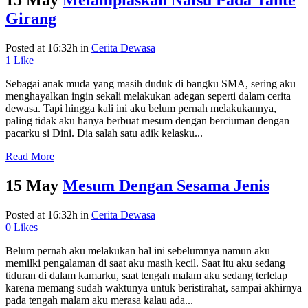
15 May
Melampiaskan Nafsu Pada Tante
Girang
Posted at 16:32h
in
Cerita Dewasa
1
Like
Sebagai anak muda yang masih duduk di bangku SMA, sering aku
menghayalkan ingin sekali melakukan adegan seperti dalam cerita
dewasa. Tapi hingga kali ini aku belum pernah melakukannya,
paling tidak aku hanya berbuat mesum dengan berciuman dengan
pacarku si Dini. Dia salah satu adik kelasku...
Read More
15 May
Mesum Dengan Sesama Jenis
Posted at 16:32h
in
Cerita Dewasa
0
Likes
Belum pernah aku melakukan hal ini sebelumnya namun aku
memilki pengalaman di saat aku masih kecil. Saat itu aku sedang
tiduran di dalam kamarku, saat tengah malam aku sedang terlelap
karena memang sudah waktunya untuk beristirahat, sampai akhirnya
pada tengah malam aku merasa kalau ada...