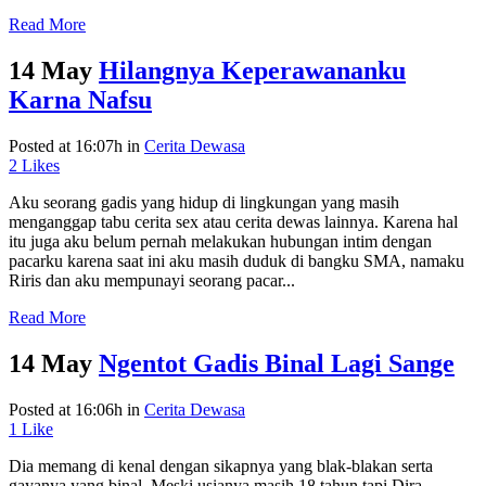
Read More
14 May
Hilangnya Keperawananku
Karna Nafsu
Posted at 16:07h
in
Cerita Dewasa
2
Likes
Aku seorang gadis yang hidup di lingkungan yang masih
menganggap tabu cerita sex atau cerita dewas lainnya. Karena hal
itu juga aku belum pernah melakukan hubungan intim dengan
pacarku karena saat ini aku masih duduk di bangku SMA, namaku
Riris dan aku mempunayi seorang pacar...
Read More
14 May
Ngentot Gadis Binal Lagi Sange
Posted at 16:06h
in
Cerita Dewasa
1
Like
Dia memang di kenal dengan sikapnya yang blak-blakan serta
gayanya yang binal. Meski usianya masih 18 tahun tapi Dira