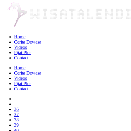
Home
Cerita Dewasa
Videos
Pijat Plus
Contact
Home
Cerita Dewasa
Videos
Pijat Plus
Contact
36
37
38
39
40