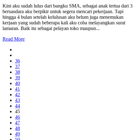
Kini aku sudah lulus dari bangku SMA, sebagai anak tertua dari 3
bersaudara aku berpikir untuk segera mencari pekerjaan. Tapi
hingga 4 bulan setelah kelulusan aku belum juga menemukan
kerjaan yang sudah beberapa kali aku coba melayangkan surat
lamaran. Baik itu sebagai pelayan toko maupun...
Read More
36
37
38
39
40
41
42
43
44
45
46
47
48
49
50