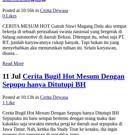
Posted at 10:16h
in
Cerita Dewasa
0
Likes
CERITA MESUM HOT Gairah Siswi Magang Dulu aku sempat
bekerja di sebuah perusahaan swasta nasional yang bergerak di
bidang automotive di daerah Bekasi. Ditempat itu, sebut saja PT.
BT, jumlah karyawannya cukup banyak. Tapi bukan itu yang
menyebabkan aku menurunkan tulisan ini. Selain karyawan,
disana...
Read More
11 Jul
Cerita Bugil Hot Mesum Dengan
Sepupu hanya Ditutupi BH
Posted at 10:13h
in
Cerita Dewasa
1
Like
Cerita Bugil Hot Mesum Dengan Sepupu hanya Ditutupi BH
Sepupuku ini baru sempat bertemu dengan orang tuaku dan
kakakku saja sewaktu mereka pergi ke daerah asal sepupuku di
Jawa Timur. Nah, ketika dia Study Tour ke kotaku, dia ingin
mampir dan menginap di rumahku, terus...