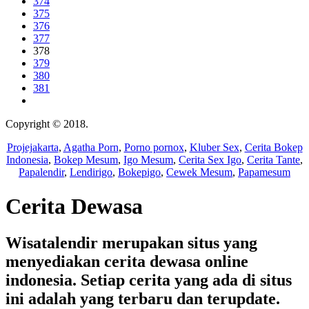
374
375
376
377
378
379
380
381
Copyright © 2018.
Wisatalendir
Projejakarta
,
Agatha Porn
,
Porno pornox
,
Kluber Sex
,
Cerita Bokep
Indonesia
,
Bokep Mesum
,
Igo Mesum
,
Cerita Sex Igo
,
Cerita Tante
,
Papalendir
,
Lendirigo
,
Bokepigo
,
Cewek Mesum
,
Papamesum
Cerita Dewasa
Wisatalendir merupakan situs yang
menyediakan cerita dewasa online
indonesia. Setiap cerita yang ada di situs
ini adalah yang terbaru dan terupdate.