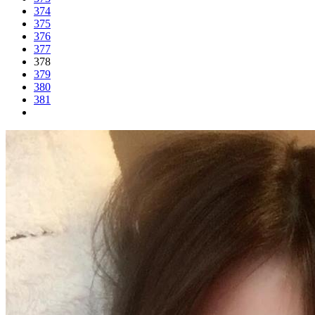
374
375
376
377
378
379
380
381