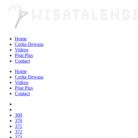
Home
Cerita Dewasa
Videos
Pijat Plus
Contact
Home
Cerita Dewasa
Videos
Pijat Plus
Contact
369
370
371
372
373