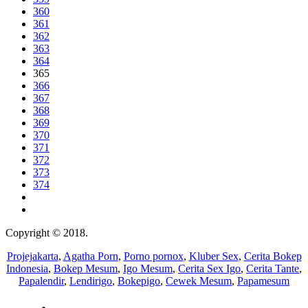
360
361
362
363
364
365
366
367
368
369
370
371
372
373
374
Copyright © 2018.
Wisatalendir
Projejakarta
,
Agatha Porn
,
Porno pornox
,
Kluber Sex
,
Cerita Bokep
Indonesia
,
Bokep Mesum
,
Igo Mesum
,
Cerita Sex Igo
,
Cerita Tante
,
Papalendir
,
Lendirigo
,
Bokepigo
,
Cewek Mesum
,
Papamesum