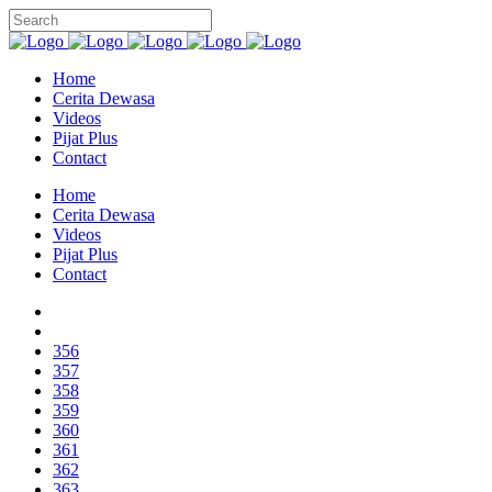
Home
Cerita Dewasa
Videos
Pijat Plus
Contact
Home
Cerita Dewasa
Videos
Pijat Plus
Contact
356
357
358
359
360
361
362
363