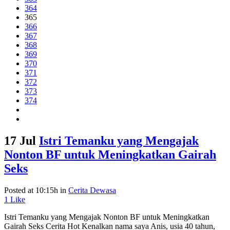
364
365
366
367
368
369
370
371
372
373
374
17 Jul
Istri Temanku yang Mengajak
Nonton BF untuk Meningkatkan Gairah
Seks
Posted at 10:15h
in
Cerita Dewasa
1
Like
Istri Temanku yang Mengajak Nonton BF untuk Meningkatkan
Gairah Seks Cerita Hot Kenalkan nama saya Anis, usia 40 tahun,