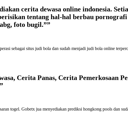
kan cerita dewasa online indonesia. Setiap
erisikan tentang hal-hal berbau pornografi s
abg, foto bugil.””
perasi sebagai
situs judi bola
dan sudah menjadi
judi bola online terper
asa, Cerita Panas, Cerita Pemerkosaan Per
”
saran togel
. Gobetx jua menyediakan
prediksi hongkong pools
dan sud