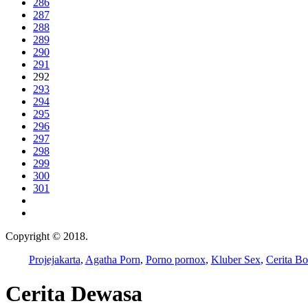
286
287
288
289
290
291
292
293
294
295
296
297
298
299
300
301
Copyright © 2018.
Wisatalendir
Projejakarta
,
Agatha Porn
,
Porno pornox
,
Kluber Sex
,
Cerita Bo
Cerita Dewasa