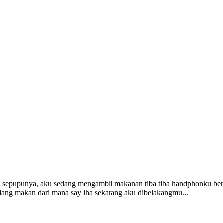
han sepupunya, aku sedang mengambil makanan tiba tiba handphonku b
ang makan dari mana say lha sekarang aku dibelakangmu...