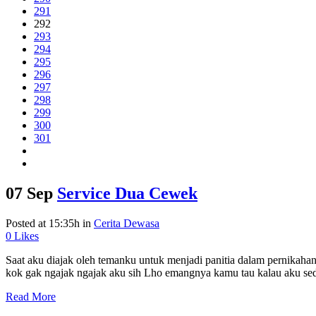
291
292
293
294
295
296
297
298
299
300
301
07 Sep
Service Dua Cewek
Posted at 15:35h
in
Cerita Dewasa
0
Likes
Saat aku diajak oleh temanku untuk menjadi panitia dalam pernika
kok gak ngajak ngajak aku sih Lho emangnya kamu tau kalau aku sed
Read More