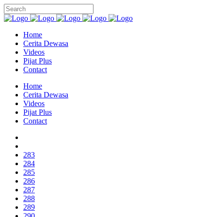
Home
Cerita Dewasa
Videos
Pijat Plus
Contact
Home
Cerita Dewasa
Videos
Pijat Plus
Contact
283
284
285
286
287
288
289
290