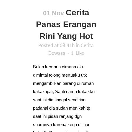
Cerita
01 Nov
Panas Erangan
Rini Yang Hot
Posted at 08:41h
in
Cerita
Dewasa
1
Like
Bulan kemarin dimana aku
dimintai tolong mertuaku utk
mengambilkan barang di rumah
kakak ipar, Santi nama kakakku
saat ini dia tinggal sendirian
padahal dia sudah menikah tp
saat ini pisah ranjang dgn
suaminya karena kerja di luar