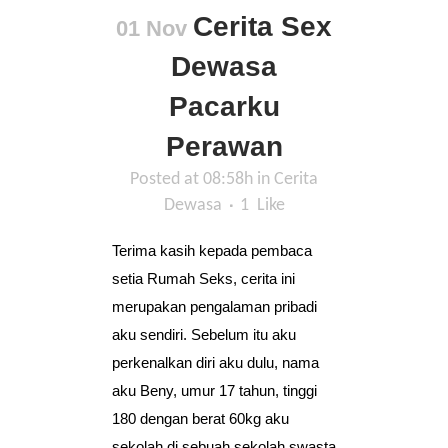
Cerita Sex
01 Nov
Dewasa
Pacarku
Perawan
Posted at 08:58h
in
Cerita
Dewasa
1
Like
Terima kasih kepada pembaca
setia Rumah Seks, cerita ini
merupakan pengalaman pribadi
aku sendiri. Sebelum itu aku
perkenalkan diri aku dulu, nama
aku Beny, umur 17 tahun, tinggi
180 dengan berat 60kg aku
sekolah di sebuah sekolah swasta