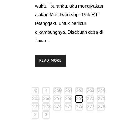
waktu liburanku, aku mengiyakan
ajakan Mas Iwan sopir Pak RT
tetanggaku untuk berlibur
dikampungnya. Disebuah desa di
Jawa...
READ MORE
260
261
262
263
264
265
266
267
268
269
270
271
272
273
274
275
276
277
278