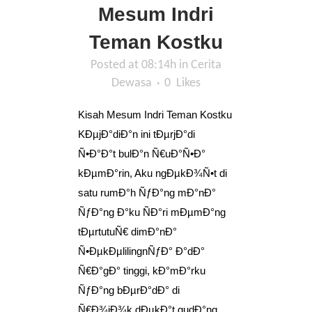
Mesum Indri
Teman Kostku
Posted at 08:14h
in
Cerita
Dewasa
0
Likes
Kisah Mesum Indri Teman Kostku
KÐµjÐ°diÐ°n ini tÐµrjÐ°di
Ñ•Ð°Ð°t bulÐ°n Ñ€uÐ°Ñ•Ð°
kÐµmÐ°rin, Aku ngÐµkÐ¾Ñ•t di
satu rumÐ°h ÑƒÐ°ng mÐ°nÐ°
ÑƒÐ°ng Ð°ku ÑÐ°ri mÐµmÐ°ng
tÐµrtutuÑ€ dimÐ°nÐ°
Ñ•ÐµkÐµlilingnÑƒÐ° Ð°dÐ°
Ñ€Ð°gÐ° tinggi, kÐ°mÐ°rku
ÑƒÐ°ng bÐµrÐ°dÐ° di
Ñ€Ð¾jÐ¾k dÐµkÐ°t gudÐ°ng