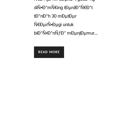
diÑ•Ð°mÑ€ing tÐµrdÐ°Ñ€Ð°t
tÐ°nÐ°h 30 mÐµtÐµr
Ñ€ÐµrÑ•Ðµgi untuk
biÐ°Ñ•Ð°nÑƒÐ° mÐµnjÐµmur...
READ MORE