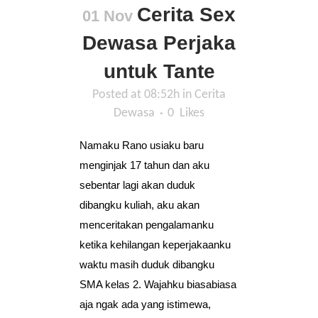
Cerita Sex
01 Nov
Dewasa Perjaka
untuk Tante
Posted at 08:52h
in
Cerita
Dewasa
0
Likes
Namaku Rano usiaku baru
menginjak 17 tahun dan aku
sebentar lagi akan duduk
dibangku kuliah, aku akan
menceritakan pengalamanku
ketika kehilangan keperjakaanku
waktu masih duduk dibangku
SMA kelas 2. Wajahku biasabiasa
aja ngak ada yang istimewa,