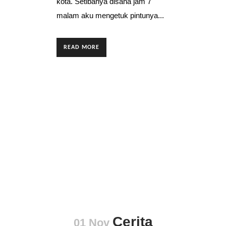
kota. Setibanya disana jam 7
malam aku mengetuk pintunya...
READ MORE
Cerita
01 Nov