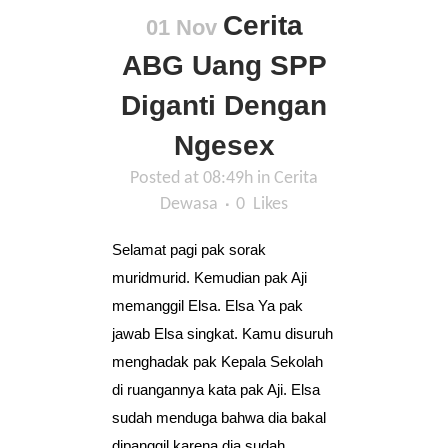
Cerita
01 Nov
ABG Uang SPP
Diganti Dengan
Ngesex
Posted at 08:49h
in
Cerita
Dewasa
0
Likes
Selamat pagi pak sorak
muridmurid. Kemudian pak Aji
memanggil Elsa. Elsa Ya pak
jawab Elsa singkat. Kamu disuruh
menghadak pak Kepala Sekolah
di ruangannya kata pak Aji. Elsa
sudah menduga bahwa dia bakal
dipanggil karena dia sudah