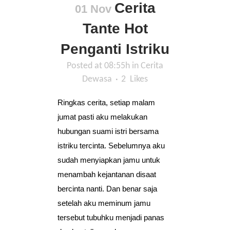
Cerita
01 Nov
Tante Hot
Penganti Istriku
Posted at 08:55h
in
Cerita
Dewasa
2
Likes
Ringkas cerita, setiap malam
jumat pasti aku melakukan
hubungan suami istri bersama
istriku tercinta. Sebelumnya aku
sudah menyiapkan jamu untuk
menambah kejantanan disaat
bercinta nanti. Dan benar saja
setelah aku meminum jamu
tersebut tubuhku menjadi panas