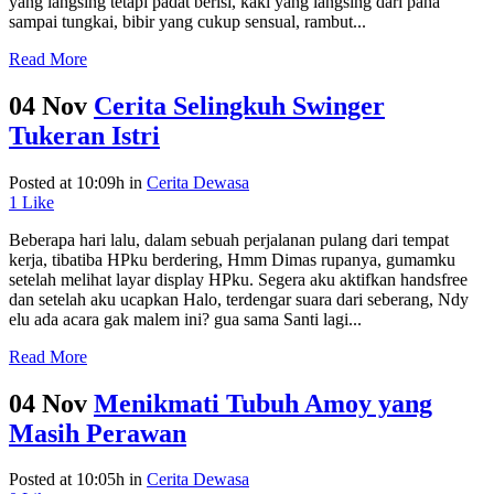
yang langsing tetapi padat berisi, kaki yang langsing dari paha
sampai tungkai, bibir yang cukup sensual, rambut...
Read More
04 Nov
Cerita Selingkuh Swinger
Tukeran Istri
Posted at 10:09h
in
Cerita Dewasa
1
Like
Beberapa hari lalu, dalam sebuah perjalanan pulang dari tempat
kerja, tibatiba HPku berdering, Hmm Dimas rupanya, gumamku
setelah melihat layar display HPku. Segera aku aktifkan handsfree
dan setelah aku ucapkan Halo, terdengar suara dari seberang, Ndy
elu ada acara gak malem ini? gua sama Santi lagi...
Read More
04 Nov
Menikmati Tubuh Amoy yang
Masih Perawan
Posted at 10:05h
in
Cerita Dewasa