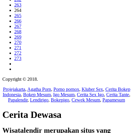
263
264
265
266
267
268
269
270
271
272
273
Copyright © 2018.
Wisatalendir
Projejakarta
,
Agatha Porn
,
Porno pornox
,
Kluber Sex
,
Cerita Bokep
Indonesia
,
Bokep Mesum
,
Igo Mesum
,
Cerita Sex Igo
,
Cerita Tante
,
Papalendir
,
Lendirigo
,
Bokepigo
,
Cewek Mesum
,
Papamesum
Cerita Dewasa
Wisatalendir merupakan situs yang