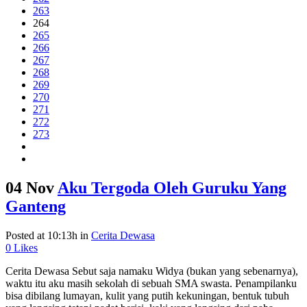
263
264
265
266
267
268
269
270
271
272
273
04 Nov
Aku Tergoda Oleh Guruku Yang
Ganteng
Posted at 10:13h
in
Cerita Dewasa
0
Likes
Cerita Dewasa Sebut saja namaku Widya (bukan yang sebenarnya),
waktu itu aku masih sekolah di sebuah SMA swasta. Penampilanku
bisa dibilang lumayan, kulit yang putih kekuningan, bentuk tubuh