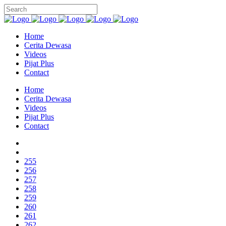
Home
Cerita Dewasa
Videos
Pijat Plus
Contact
Home
Cerita Dewasa
Videos
Pijat Plus
Contact
255
256
257
258
259
260
261
262