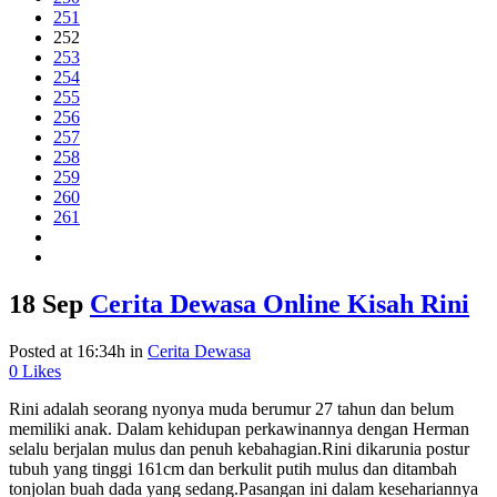
251
252
253
254
255
256
257
258
259
260
261
18 Sep
Cerita Dewasa Online Kisah Rini
Posted at 16:34h
in
Cerita Dewasa
0
Likes
Rini adalah seorang nyonya muda berumur 27 tahun dan belum
memiliki anak. Dalam kehidupan perkawinannya dengan Herman
selalu berjalan mulus dan penuh kebahagian.Rini dikarunia postur
tubuh yang tinggi 161cm dan berkulit putih mulus dan ditambah
tonjolan buah dada yang sedang.Pasangan ini dalam kesehariannya