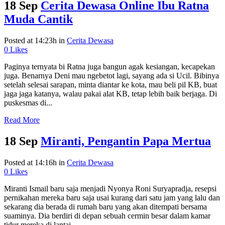
18 Sep
Cerita Dewasa Online Ibu Ratna
Muda Cantik
Posted at 14:23h
in
Cerita Dewasa
0
Likes
Paginya ternyata bi Ratna juga bangun agak kesiangan, kecapekan
juga. Benarnya Deni mau ngebetot lagi, sayang ada si Ucil. Bibinya
setelah selesai sarapan, minta diantar ke kota, mau beli pil KB, buat
jaga jaga katanya, walau pakai alat KB, tetap lebih baik berjaga. Di
puskesmas di...
Read More
18 Sep
Miranti, Pengantin Papa Mertua
Posted at 14:16h
in
Cerita Dewasa
0
Likes
Miranti Ismail baru saja menjadi Nyonya Roni Suryapradja, resepsi
pernikahan mereka baru saja usai kurang dari satu jam yang lalu dan
sekarang dia berada di rumah baru yang akan ditempati bersama
suaminya. Dia berdiri di depan sebuah cermin besar dalam kamar
tidur mereka di lantai...