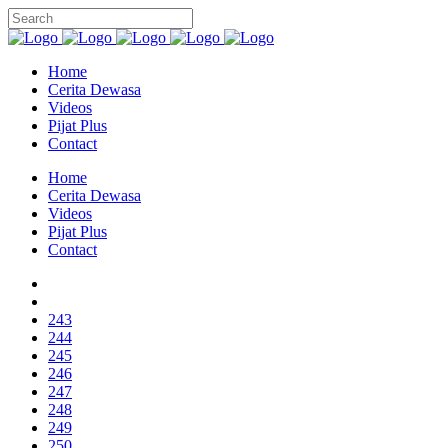
Home
Cerita Dewasa
Videos
Pijat Plus
Contact
Home
Cerita Dewasa
Videos
Pijat Plus
Contact
243
244
245
246
247
248
249
250