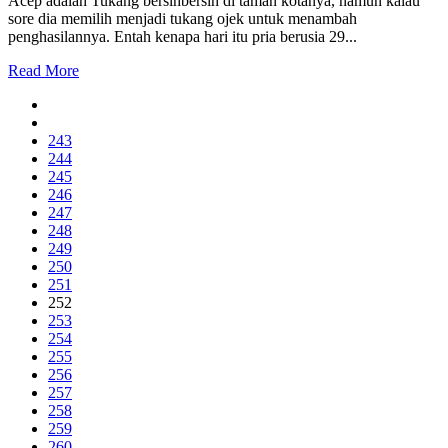
Acep adalah Tukang bersihbersih di taman kotanya, namun kalau
sore dia memilih menjadi tukang ojek untuk menambah
penghasilannya. Entah kenapa hari itu pria berusia 29...
Read More
243
244
245
246
247
248
249
250
251
252
253
254
255
256
257
258
259
260