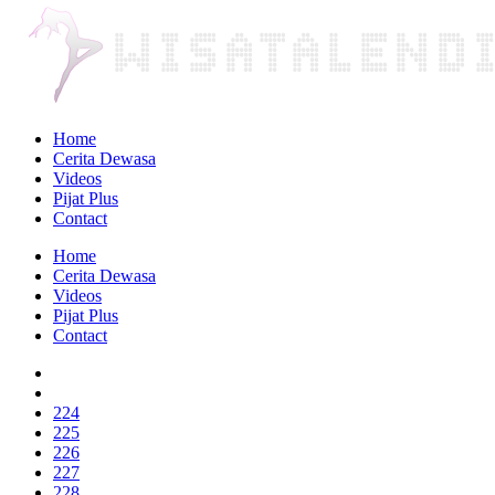
Home
Cerita Dewasa
Videos
Pijat Plus
Contact
Home
Cerita Dewasa
Videos
Pijat Plus
Contact
224
225
226
227
228