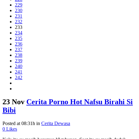
229
230
231
232
233
234
235
236
237
238
239
240
241
242
23 Nov
Cerita Porno Hot Nafsu Birahi Si
Bibi
Posted at 08:31h
in
Cerita Dewasa
0
Likes