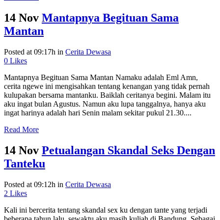
14 Nov
Mantapnya Begituan Sama
Mantan
Posted at 09:17h
in
Cerita Dewasa
0
Likes
Mantapnya Begituan Sama Mantan Namaku adalah Eml Amn,
cerita ngewe ini mengisahkan tentang kenangan yang tidak pernah
kulupakan bersama mantanku. Baiklah ceritanya begini. Malam itu
aku ingat bulan Agustus. Namun aku lupa tanggalnya, hanya aku
ingat harinya adalah hari Senin malam sekitar pukul 21.30....
Read More
14 Nov
Petualangan Skandal Seks Dengan
Tanteku
Posted at 09:12h
in
Cerita Dewasa
2
Likes
Kali ini bercerita tentang skandal sex ku dengan tante yang terjadi
beberapa tahun lalu, sewaktu aku masih kuliah di Bandung. Sebagai