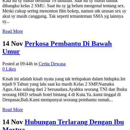
Kala itu sy masih berumur 19 tahunan. Saat itu sy masih duduk
dibangku kelas 2 SMU. Saat itu sy jg belum mengenal tentang sex.
Meski cukup sering menonton film bokep, namun utk urusan sex sy
akui sy masih canggung. Tak seperti temanteman SMA yg lainnya
sy...
Read More
14 Nov
Perkosa Pembantu Di Bawah
Umur
Posted at 09:44h
in
Cerita Dewasa
0
Likes
Kisah ini adalah kisah nyata yang tak terlupakan dalam hidupku.Ini
tejadi 9 Tahun yang lalu saat ku masih Kelas 2 SMP.Namaku
Agus.Aku sulung dari 2 bersaudara.Ayahku seorang TNI dan Ibuku
seorang HRD sebuah hotel bintang 4 di Kuta.Ya..kami tinggal di
Denpasar,Bali.Kami mempunyai seorang pembantu rumah...
Read More
14 Nov
Hubungan Terlarang Dengan Ibu
Mertua