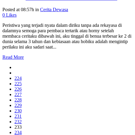
Posted at 08:57h
in
Cerita Dewasa
0
Likes
Peristiwa yang terjadi nyata dalam diriku tanpa ada rekayasa di
dalamnya semoga para pembaca tertarik atau horny setelah
membaca ceritaku dibawah ini, aku tinggal di benua terbesar ke 2 di
dunia selama 3 tahun dan kebiasaan atau hobiku adalah mengintip
perilaku ini aku sadari saat...
Read More
224
225
226
227
228
229
230
231
232
233
234