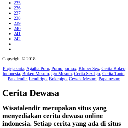
235
236
237
238
239
240
241
242
Copyright © 2018.
Wisatalendir
Projejakarta
,
Agatha Porn
,
Porno pornox
,
Kluber Sex
,
Cerita Bokep
Indonesia
,
Bokep Mesum
,
Igo Mesum
,
Cerita Sex Igo
,
Cerita Tante
,
Papalendir
,
Lendirigo
,
Bokepigo
,
Cewek Mesum
,
Papamesum
Cerita Dewasa
Wisatalendir merupakan situs yang
menyediakan cerita dewasa online
indonesia. Setiap cerita yang ada di situs