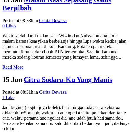
15 Jan
Malam Naas Sepasang Gadis
Berjilbab
Posted at 08:38h
in
Cerita Dewasa
0
Likes
Waktu sudah larut malam saat Wiwin dan Anisya pulang larut
malam karena keasyikan berbelanja hingga lupa waktu ketika jalan-
jalan dari sebuah mall di kota Bandung, kota tempat mereka
menuntut ilmu pada sebuah PTN terkemuka. Saat itu kampus
mereka sedang liburan semester yang lumayan lama, sehingga...
Read More
15 Jan
Citra Sodara-Ku Yang Manis
Posted at 08:31h
in
Cerita Dewasa
1
Like
Jadi begini, (begitu juga boleh). hari minggu ada acara keluarga
didaerah bo*or. nah, waktu itu ane ngeliat Citra ponakan dari tante
ane. waktu pertama ane ngeliat dia, ane udah jatuh hati sama doi,
terus ane kenalan sama doi. kalo diliat dari badannya .. jadi, dadanya
sekitar...