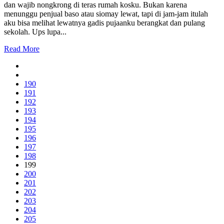
dan wajib nongkrong di teras rumah kosku. Bukan karena
menunggu penjual baso atau siomay lewat, tapi di jam-jam itulah
aku bisa melihat lewatnya gadis pujaanku berangkat dan pulang
sekolah. Ups lupa...
Read More
190
191
192
193
194
195
196
197
198
199
200
201
202
203
204
205