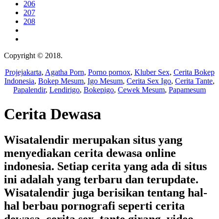
206
207
208
Copyright © 2018.
Wisatalendir
Projejakarta
,
Agatha Porn
,
Porno pornox
,
Kluber Sex
,
Cerita Bokep
Indonesia
,
Bokep Mesum
,
Igo Mesum
,
Cerita Sex Igo
,
Cerita Tante
,
Papalendir
,
Lendirigo
,
Bokepigo
,
Cewek Mesum
,
Papamesum
Cerita Dewasa
Wisatalendir merupakan situs yang
menyediakan cerita dewasa online
indonesia. Setiap cerita yang ada di situs
ini adalah yang terbaru dan terupdate.
Wisatalendir juga berisikan tentang hal-
hal berbau pornografi seperti cerita