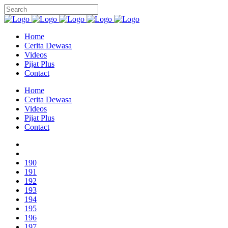
Home
Cerita Dewasa
Videos
Pijat Plus
Contact
Home
Cerita Dewasa
Videos
Pijat Plus
Contact
190
191
192
193
194
195
196
197