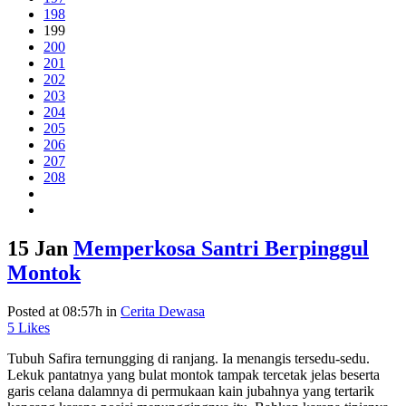
198
199
200
201
202
203
204
205
206
207
208
15 Jan
Memperkosa Santri Berpinggul
Montok
Posted at 08:57h
in
Cerita Dewasa
5
Likes
Tubuh Safira ternungging di ranjang. Ia menangis tersedu-sedu.
Lekuk pantatnya yang bulat montok tampak tercetak jelas beserta
garis celana dalamnya di permukaan kain jubahnya yang tertarik