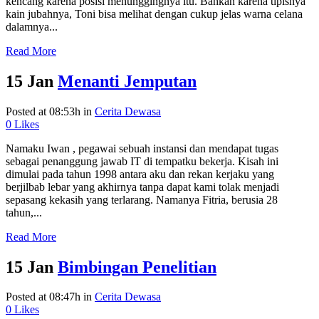
kencang karena posisi menunggingnya itu. Bahkan karena tipisnya
kain jubahnya, Toni bisa melihat dengan cukup jelas warna celana
dalamnya...
Read More
15 Jan
Menanti Jemputan
Posted at 08:53h
in
Cerita Dewasa
0
Likes
Namaku Iwan , pegawai sebuah instansi dan mendapat tugas
sebagai penanggung jawab IT di tempatku bekerja. Kisah ini
dimulai pada tahun 1998 antara aku dan rekan kerjaku yang
berjilbab lebar yang akhirnya tanpa dapat kami tolak menjadi
sepasang kekasih yang terlarang. Namanya Fitria, berusia 28
tahun,...
Read More
15 Jan
Bimbingan Penelitian
Posted at 08:47h
in
Cerita Dewasa
0
Likes