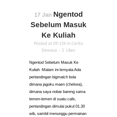
Ngentod
17 Jan
Sebelum Masuk
Ke Kuliah
Posted at 09:15h
in
Cerita
Dewasa
2
Likes
Ngentod Sebelum Masuk Ke
Kuliah -Malam ini ternyata Ada
pertandingan bigmatch bola
dimana jagoku maen (chelsea),
dimana saya nobar bareng sama
temen-temen di suatu cafe,
pertandingan dimulai pukul 01.30
wib, sambil menunggu permainan