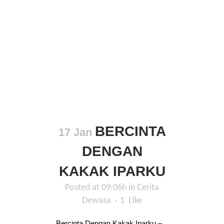
BERCINTA
17 Jan
DENGAN
KAKAK IPARKU
Posted at 09:06h
in
Cerita
Dewasa
1
Like
Bercinta Dengan Kakak Iparku –