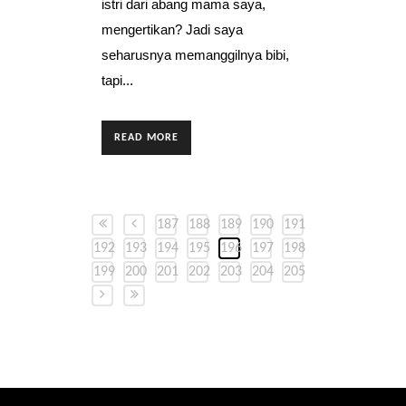
istri dari abang mama saya,
mengertikan? Jadi saya
seharusnya memanggilnya bibi,
tapi...
READ MORE
187
188
189
190
191
192
193
194
195
196
197
198
199
200
201
202
203
204
205