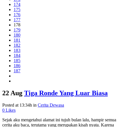
174
175
176
177
178
179
180
181
182
183
184
185
186
187
22 Aug
Tiga Ronde Yang Luar Biasa
Posted at 13:34h
in
Cerita Dewasa
0
Likes
Sejak aku mengetahui alamat ini tujuh bulan lalu, hampir semua
cerita aku baca, terutama yang merupakan kisah nyata. Karena