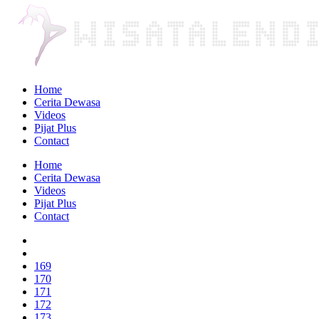
Home
Cerita Dewasa
Videos
Pijat Plus
Contact
Home
Cerita Dewasa
Videos
Pijat Plus
Contact
169
170
171
172
173