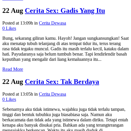
22 Aug
Cerita Sex: Gadis Yang Itu
Posted at 13:09h
in
Cerita Dewasa
0
Likes
Bung, sekarang giliran kamu. Hayoh! Jangan sungkansungkan! Saat
aku menatap tubuh telanjang di atas tempat tidur itu, terus terang
rasa tidak tegaku muncul. Gadis itu masih terlalu kecil, kataku dalam
hati. Payudaranya saja belum tumbuh benar. Tapi lendirlendir basah
keputihan yang mengalir dari liang kemaluannya itu...
Read More
22 Aug
Cerita Sex: Tak Berdaya
Posted at 13:05h
in
Cerita Dewasa
0
Likes
Sebenarnya aku tidak istimewa, wajahku juga tidak terlalu tampan,
tinggi dan bentuk tubuhku juga biasabiasa saja. Namun aku
berkacamata dan tidak ada yang istimewa dalam diriku. Tetapi entah
kenapa aku banyak disukai pria. Bahkan ada yang terangterangan
mengajakku berkencan. Waktu itu aku masih duduk di...