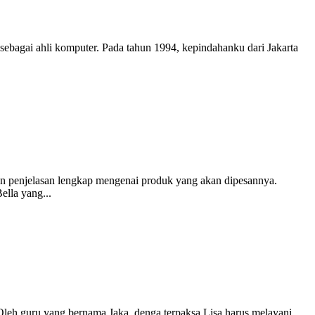
ebagai ahli komputer. Pada tahun 1994, kepindahanku dari Jakarta
n penjelasan lengkap mengenai produk yang akan dipesannya.
lla yang...
 Oleh guru yang bernama Jaka, denga terpaksa Lisa harus melayani