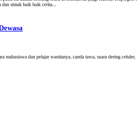
dan simak baik baik cerita...
 Dewasa
para mahasiswa dan pelajar wanitanya, canda tawa, suara dering celuler