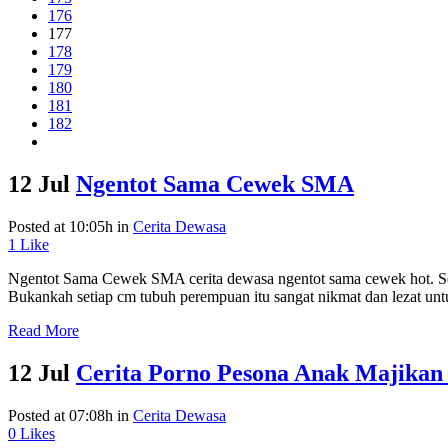
176
177
178
179
180
181
182
12 Jul
Ngentot Sama Cewek SMA
Posted at 10:05h
in
Cerita Dewasa
1
Like
Ngentot Sama Cewek SMA cerita dewasa ngentot sama cewek hot. Sebet
Bukankah setiap cm tubuh perempuan itu sangat nikmat dan lezat untu
Read More
12 Jul
Cerita Porno Pesona Anak Majika
Posted at 07:08h
in
Cerita Dewasa
0
Likes