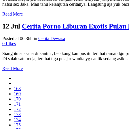
nafsu sex Jaka. Mau tahu kelanjutan ceritanya, Langsung aja yuk baca 
Read More
12 Jul
Cerita Porno Liburan Exotis Pulau
Posted at 06:36h
in
Cerita Dewasa
0
Likes
Siang itu suasana di kantin , belakang kampus itu terlihat ramai dgn 
Di salah satu meja, terlihat tiga pelajar wanita yg cantik sedang asik...
Read More
168
169
170
171
172
173
174
175