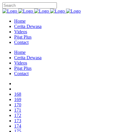
Home
Cerita Dewasa
Videos
Pijat Plus
Contact
Home
Cerita Dewasa
Videos
Pijat Plus
Contact
168
169
170
171
172
173
174
175