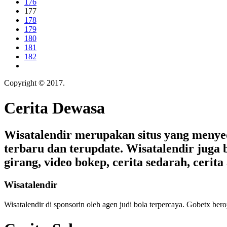
176
177
178
179
180
181
182
Copyright © 2017.
Cerita Dewasa
Cerita Dewasa
Wisatalendir merupakan situs yang menyedia
terbaru dan terupdate. Wisatalendir juga b
girang, video bokep, cerita sedarah, cerita 
Wisatalendir
Wisatalendir di sponsorin oleh
agen judi bola terpercaya
. Gobetx bero