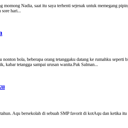
ng momong Nadia, saat itu saya terhenti sejenak untuk memegang pipin
sore hari...
a
 nonton bola, beberapa orang tetanggaku datang ke rumahku seperti b
tik, kabar tetangga sampai urusan wanita.Pak Salman...
ku
5 tahun. Aqu bersekolah di sebuah SMP favorit di kotAqu dan ketika itu