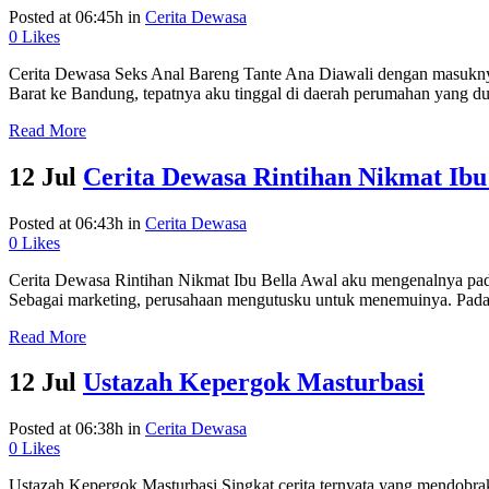
Posted at 06:45h
in
Cerita Dewasa
0
Likes
Cerita Dewasa Seks Anal Bareng Tante Ana Diawali dengan masuknya 
Barat ke Bandung, tepatnya aku tinggal di daerah perumahan yang dul
Read More
12 Jul
Cerita Dewasa Rintihan Nikmat Ibu
Posted at 06:43h
in
Cerita Dewasa
0
Likes
Cerita Dewasa Rintihan Nikmat Ibu Bella Awal aku mengenalnya pad
Sebagai marketing, perusahaan mengutusku untuk menemuinya. Pada a
Read More
12 Jul
Ustazah Kepergok Masturbasi
Posted at 06:38h
in
Cerita Dewasa
0
Likes
Ustazah Kepergok Masturbasi Singkat cerita ternyata yang mendobrak