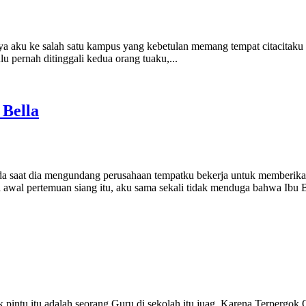
aku ke salah satu kampus yang kebetulan memang tempat citacitaku s
u pernah ditinggali kedua orang tuaku,...
 Bella
a saat dia mengundang perusahaan tempatku bekerja untuk memberika
wal pertemuan siang itu, aku sama sekali tidak menduga bahwa Ibu Be
 pintu itu adalah seorang Guru di sekolah itu juag. Karena Terpergok