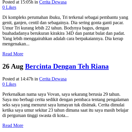
Posted at 15:05h
in
Cerita Dewasa
0
Likes
Di kompleks perumahan ibuku, Tri terkenal sebagai pembantu yang
genit, ganjen, centil dan sebagainya. Dia sering gonta ganti pacar.
Umur Tri kurang lebih 22 tahun. Bodynya bagus, dengan
buahadadanya berukuran kirakira 34D dan pantat bulat dan padat.
Yang lebih menggairahkan adalah cara berpakaiannya. Dia kerap
mengenakan...
Read More
26 Aug
Bercinta Dengan Teh Riana
Posted at 14:47h
in
Cerita Dewasa
0
Likes
Perkenalkan nama saya Vovan, saya sekarang berusia 29 tahun.
Saya mo berbagi cerita sedikit dengan pembaca tentang pengalaman
seks saya yang menurut saya lumayan tuk disimak. Cerita dimulai
ketika saya umur sekitar 23 tahun dimana saat itu saya masih belajar
di perguruan tinggi swasta di kota...
Read More