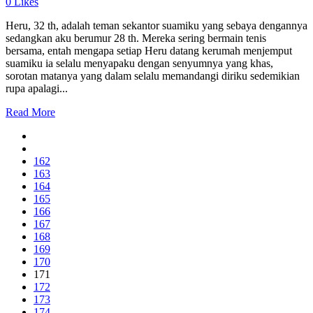
0
Likes
Heru, 32 th, adalah teman sekantor suamiku yang sebaya dengannya
sedangkan aku berumur 28 th. Mereka sering bermain tenis
bersama, entah mengapa setiap Heru datang kerumah menjemput
suamiku ia selalu menyapaku dengan senyumnya yang khas,
sorotan matanya yang dalam selalu memandangi diriku sedemikian
rupa apalagi...
Read More
162
163
164
165
166
167
168
169
170
171
172
173
174