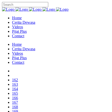
Home
Cerita Dewasa
Videos
Pijat Plus
Contact
Home
Cerita Dewasa
Videos
Pijat Plus
Contact
162
163
164
165
166
167
168
169