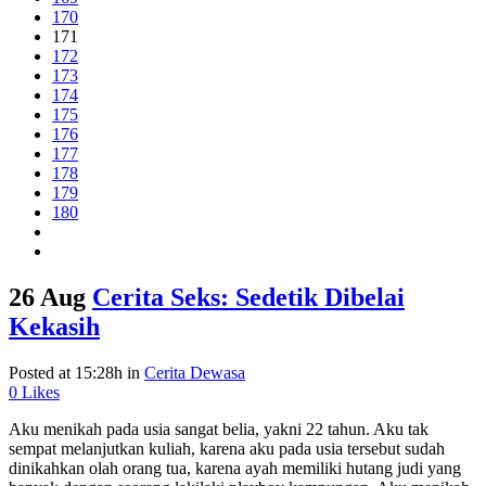
170
171
172
173
174
175
176
177
178
179
180
26 Aug
Cerita Seks: Sedetik Dibelai
Kekasih
Posted at 15:28h
in
Cerita Dewasa
0
Likes
Aku menikah pada usia sangat belia, yakni 22 tahun. Aku tak
sempat melanjutkan kuliah, karena aku pada usia tersebut sudah
dinikahkan olah orang tua, karena ayah memiliki hutang judi yang