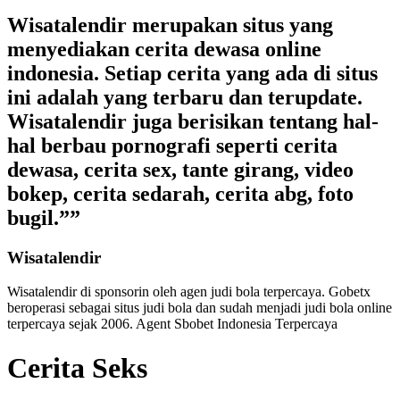
Wisatalendir merupakan situs yang
menyediakan cerita dewasa online
indonesia. Setiap cerita yang ada di situs
ini adalah yang terbaru dan terupdate.
Wisatalendir juga berisikan tentang hal-
hal berbau pornografi seperti cerita
dewasa, cerita sex, tante girang, video
bokep, cerita sedarah, cerita abg, foto
bugil.””
Wisatalendir
Wisatalendir di sponsorin oleh
agen judi bola terpercaya
. Gobetx
beroperasi sebagai
situs judi bola
dan sudah menjadi
judi bola online
terpercaya
sejak 2006. Agent Sbobet Indonesia Terpercaya
Cerita Seks