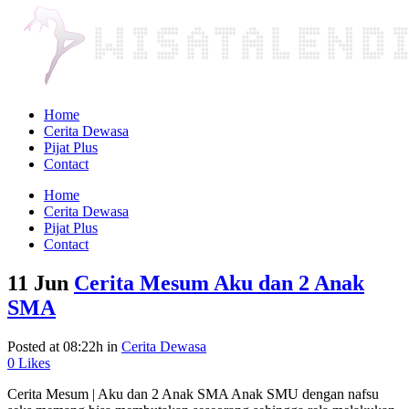
Home
Cerita Dewasa
Pijat Plus
Contact
Home
Cerita Dewasa
Pijat Plus
Contact
11 Jun
Cerita Mesum Aku dan 2 Anak
SMA
Posted at 08:22h
in
Cerita Dewasa
0
Likes
Cerita Mesum | Aku dan 2 Anak SMA Anak SMU dengan nafsu