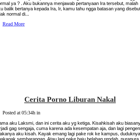
ormal ya ? . Aku bukannya menjawab pertanyaan Ira tersebut, malah
u balik bertanya kepada Ira, Ir, kamu tahu ngga batasan yang disebu
dak normal di...
Read More
Cerita Porno Liburan Nakal
Posted at 05:34h
in
ma aku Laksmi, dan ini cerita aku yg ketiga. Kisahkisah aku biasan
rjadi gag sengaja, cuma karena ada kesempatan aja, dan lagi penge
akanya aku kisah. Kayak emang lagi pake rok ke kampus, dudukny
gakagak sembarangan. Atau lagi pake baju belahan rendah, purapura