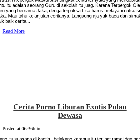
ntu itu adalah seorang Guru di sekolah itu juag. Karena Terpergok Ol
uru yang bernama Jaka, denga terpaksa Lisa harus melayani nafsu s
aka. Mau tahu kelanjutan ceritanya, Langsung aja yuk baca dan sima
ik baik cerita...
Read More
Cerita Porno Liburan Exotis Pulau
Dewasa
Posted at 06:36h
in
ang itu suasana di kantin , belakang kampus itu terlihat ramai dgn pa