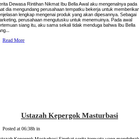
erita Dewasa Rintihan Nikmat Ibu Bella Awal aku mengenalnya pada
aat dia mengundang perusahaan tempatku bekerja untuk memberika
enjelasan lengkap mengenai produk yang akan dipesannya. Sebagai
arketing, perusahaan mengutusku untuk menemuinya. Pada awal
ertemuan siang itu, aku sama sekali tidak menduga bahwa Ibu Bella
ng...
Read More
Ustazah Kepergok Masturbasi
Posted at 06:38h
in
stazah Kepergok Masturbasi Singkat cerita ternyata yang mendobra