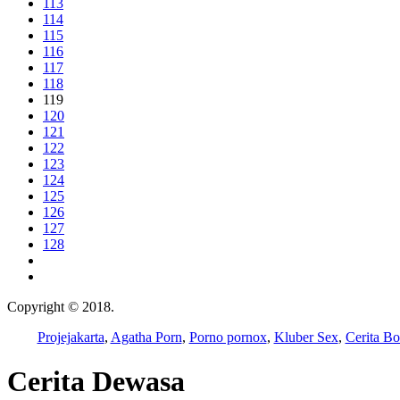
113
114
115
116
117
118
119
120
121
122
123
124
125
126
127
128
Copyright © 2018.
Wisatalendir
Projejakarta
,
Agatha Porn
,
Porno pornox
,
Kluber Sex
,
Cerita Bo
Cerita Dewasa