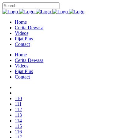
Home
Cerita Dewasa
Videos
Pijat Plus
Contact
Home
Cerita Dewasa
Videos
Pijat Plus
Contact
110
111
112
113
114
115
116
117