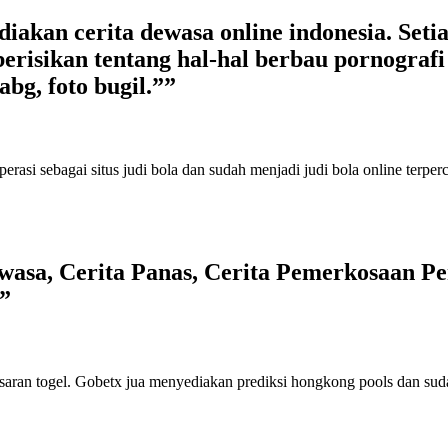
kan cerita dewasa online indonesia. Setiap
erisikan tentang hal-hal berbau pornografi s
abg, foto bugil.””
perasi sebagai
situs judi bola
dan sudah menjadi
judi bola online terper
asa, Cerita Panas, Cerita Pemerkosaan Per
”
saran togel
. Gobetx jua menyediakan
prediksi hongkong pools
dan sud