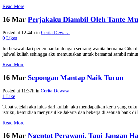
Read More
16 Mar
Perjakaku Diambil Oleh Tante M
Posted at 12:44h
in
Cerita Dewasa
0
Likes
Ini berawal dari pertemuanku dengan seorang wanita bernama Cika di 
jadwal kuliah sehingga aku memutuskan untuk bersantai sambil minum
Read More
16 Mar
Sepongan Mantap Naik Turun
Posted at 11:37h
in
Cerita Dewasa
1
Like
Tepat setelah aku lulus dari kuliah, aku mendapatkan kerja yang cuk
istriku, kemudian menyusul ke Jakarta dan bekerja di sebuah bank di B
Read More
16 Mar
Ngentot Perawani, Tapi Jangan H