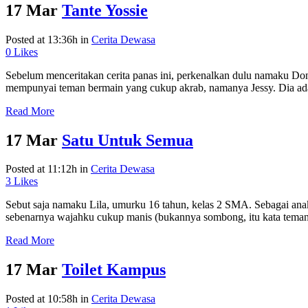
17 Mar
Tante Yossie
Posted at 13:36h
in
Cerita Dewasa
0
Likes
Sebelum menceritakan cerita panas ini, perkenalkan dulu namaku Don
mempunyai teman bermain yang cukup akrab, namanya Jessy. Dia adal
Read More
17 Mar
Satu Untuk Semua
Posted at 11:12h
in
Cerita Dewasa
3
Likes
Sebut saja namaku Lila, umurku 16 tahun, kelas 2 SMA. Sebagai anak
sebenarnya wajahku cukup manis (bukannya sombong, itu kata tema
Read More
17 Mar
Toilet Kampus
Posted at 10:58h
in
Cerita Dewasa