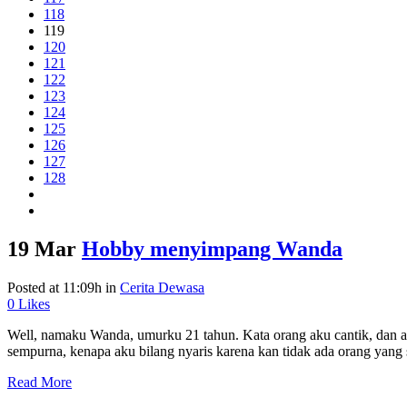
118
119
120
121
122
123
124
125
126
127
128
19 Mar
Hobby menyimpang Wanda
Posted at 11:09h
in
Cerita Dewasa
0
Likes
Well, namaku Wanda, umurku 21 tahun. Kata orang aku cantik, dan a
sempurna, kenapa aku bilang nyaris karena kan tidak ada orang yang 
Read More