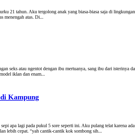
urku 21 tahun. Aku tergolong anak yang biasa-biasa saja di lingkungan
as menengah atas. Di...
gan seks atau ngentot dengan ibu mertuanya, sang ibu dari isterinya 
 model iklan dan enam...
 di Kampung
epi apa lagi pada pukul 5 sore seperti ini. Aku pulang telat karena ada 
n lebih cepat. “yah cantik-cantik kok sombong sih...