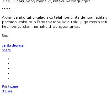
“Lho.. Dinaku yang mana..?”, kataku kebingungan.
*****
Akhirnya aku tahu kalau aku telah bercinta dengan adi
pacaran walaupun Dina tak tahu kalau aku juga masih s
kecil bertuliskan namaku di punggungnya..
Tags:
cerita dewasa
Share
Print page
0
Likes