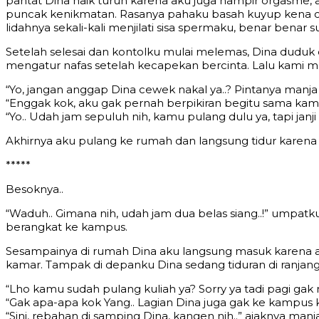
pantat Dina naik turun karena aku juga hampir orgasme
puncak kenikmatan. Rasanya pahaku basah kuyup kena ca
lidahnya sekali-kali menjilati sisa spermaku, benar ben
Setelah selesai dan kontolku mulai melemas, Dina dudu
mengatur nafas setelah kecapekan bercinta. Lalu kami me
“Yo, jangan anggap Dina cewek nakal ya..? Pintanya manj
“Enggak kok, aku gak pernah berpikiran begitu sama kam
“Yo.. Udah jam sepuluh nih, kamu pulang dulu ya, tapi ja
Akhirnya aku pulang ke rumah dan langsung tidur karena
*****
Besoknya..
“Waduh.. Gimana nih, udah jam dua belas siang..!” umpa
berangkat ke kampus.
Sesampainya di rumah Dina aku langsung masuk karena ak
kamar. Tampak di depanku Dina sedang tiduran di ranjan
“Lho kamu sudah pulang kuliah ya? Sorry ya tadi pagi gak
“Gak apa-apa kok Yang.. Lagian Dina juga gak ke kampus 
“Sini, rebahan di samping Dina, kangen nih..” ajaknya manja