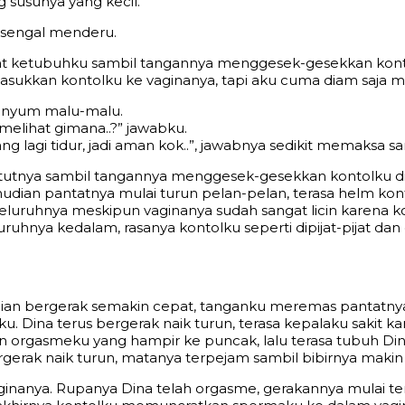
 susunya yang kecil.
l-sengal menderu.
etubuhku sambil tangannya menggesek-gesekkan kontolku 
asukkan kontolku ke vaginanya, tapi aku cuma diam saja m
senyum malu-malu.
melihat gimana..?” jawabku.
ang lagi tidur, jadi aman kok..”, jawabnya sedikit memaksa
utnya sambil tangannya menggesek-gesekkan kontolku di bi
udian pantatnya mulai turun pelan-pelan, terasa helm kon
k seluruhnya meskipun vaginanya sudah sangat licin karena k
uruhnya kedalam, rasanya kontolku seperti dipijat-pijat da
dian bergerak semakin cepat, tanganku meremas pantatnya
ku. Dina terus bergerak naik turun, terasa kepalaku sakit
orgasmeku yang hampir ke puncak, lalu terasa tubuh Dina
ergerak naik turun, matanya terpejam sambil bibirnya maki
aginanya. Rupanya Dina telah orgasme, gerakannya mulai t