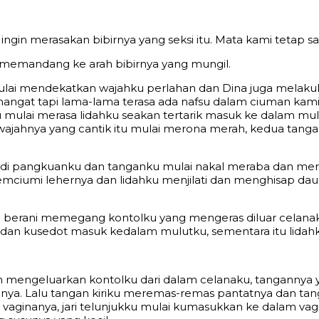
gin merasakan bibirnya yang seksi itu. Mata kami tetap sa
u memandang ke arah bibirnya yang mungil.
ulai mendekatkan wajahku perlahan dan Dina juga melakuk
ngat tapi lama-lama terasa ada nafsu dalam ciuman kami. 
u mulai merasa lidahku seakan tertarik masuk ke dalam mul
wajahnya yang cantik itu mulai merona merah, kedua ta
duk di pangkuanku dan tanganku mulai nakal meraba dan 
mciumi lehernya dan lidahku menjilati dan menghisap daun
ai berani memegang kontolku yang mengeras diluar cela
dan kusedot masuk kedalam mulutku, sementara itu lidahk
 mengeluarkan kontolku dari dalam celanaku, tangannya y
ya. Lalu tangan kiriku meremas-remas pantatnya dan tan
ri vaginanya, jari telunjukku mulai kumasukkan ke dalam va