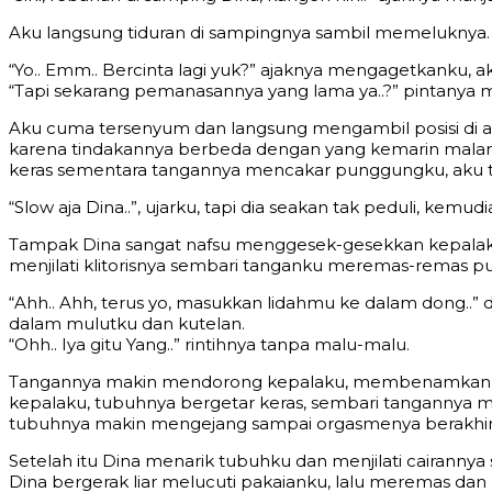
Aku langsung tiduran di sampingnya sambil memeluknya.
“Yo.. Emm.. Bercinta lagi yuk?” ajaknya mengagetkanku, 
“Tapi sekarang pemanasannya yang lama ya..?” pintanya m
Aku cuma tersenyum dan langsung mengambil posisi di at
karena tindakannya berbeda dengan yang kemarin malam. Tap
keras sementara tangannya mencakar punggungku, aku tak
“Slow aja Dina..”, ujarku, tapi dia seakan tak peduli, k
Tampak Dina sangat nafsu menggesek-gesekkan kepalaku d
menjilati klitorisnya sembari tanganku meremas-remas pu
“Ahh.. Ahh, terus yo, masukkan lidahmu ke dalam dong..”
dalam mulutku dan kutelan.
“Ohh.. Iya gitu Yang..” rintihnya tanpa malu-malu.
Tangannya makin mendorong kepalaku, membenamkan waja
kepalaku, tubuhnya bergetar keras, sembari tangannya 
tubuhnya makin mengejang sampai orgasmenya berakhir
Setelah itu Dina menarik tubuhku dan menjilati cairannya
Dina bergerak liar melucuti pakaianku, lalu meremas da