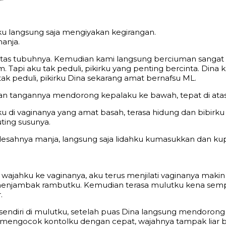
aku langsung saja mengiyakan kegirangan.
anja.
as tubuhnya. Kemudian kami langsung berciuman sangat ho
i aku tak peduli, pikirku yang penting bercinta. Dina kali
 peduli, pikirku Dina sekarang amat bernafsu ML.
emudian tangannya mendorong kepalaku ke bawah, tepat di at
i vaginanya yang amat basah, terasa hidung dan bibirku 
ting susunya.
 desahnya manja, langsung saja lidahku kumasukkan dan kup
hku ke vaginanya, aku terus menjilati vaginanya makin 
menjambak rambutku. Kemudian terasa mulutku kena sempro
.
 sendiri di mulutku, setelah puas Dina langsung mendorong
n mengocok kontolku dengan cepat, wajahnya tampak liar b