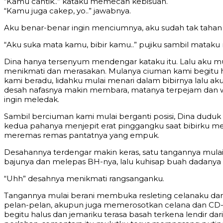
“Kamu cantik..” kataku memecah kebisuan.
“Kamu juga cakep, yo..” jawabnya.
Aku benar-benar ingin menciumnya, aku sudah tak tahan in
“Aku suka mata kamu, bibir kamu..” pujiku sambil matak
Dina hanya tersenyum mendengar kataku itu. Lalu aku m
menikmati dan merasakan. Mulanya ciuman kami begitu ha
kami beradu, lidahku mulai menari dalam bibirnya lalu ak
desah nafasnya makin membara, matanya terpejam dan 
ingin meledak.
Sambil berciuman kami mulai berganti posisi, Dina du
kedua pahanya menjepit erat pinggangku saat bibirku me
meremas remas pantatnya yang empuk.
Desahannya terdengar makin keras, satu tangannya mul
bajunya dan melepas BH-nya, lalu kuhisap buah dadanya 
“Uhh” desahnya menikmati rangsanganku.
Tangannya mulai berani membuka resleting celanaku dan
pelan-pelan, akupun juga memerosotkan celana dan CD-n
begitu halus dan jemariku terasa basah terkena lendir da