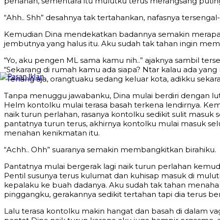
perlahan, sementara itu mulutku terus merangsang puting
“Ahh.. Shh” desahnya tak tertahankan, nafasnya tersenga
Kemudian Dina mendekatkan badannya semakin merapat k
jembutnya yang halus itu. Aku sudah tak tahan ingin mem
“Yo, aku pengen ML sama kamu nih..” ajaknya sambil ter
“Sekarang di rumah kamu ada siapa? Ntar kalau ada yang 
“Tenang aja, orangtuaku sedang keluar kota, adikku sekar
Tanpa menuggu jawabanku, Dina mulai berdiri dengan lut
Helm kontolku mulai terasa basah terkena lendirnya. Kem
naik turun perlahan, rasanya kontolku sedikit sulit masu
pantatnya turun terus, akhirnya kontolku mulai masuk sel
menahan kenikmatan itu.
“Achh.. Ohh” suaranya semakin membangkitkan birahiku.
Pantatnya mulai bergerak lagi naik turun perlahan kemu
Pentil susunya terus kulumat dan kuhisap masuk di mulut
kepalaku ke buah dadanya. Aku sudah tak tahan menahan 
pinggangku, gerakannya sedikit tertahan tapi dia terus b
Lalu terasa kontolku makin hangat dan basah di dalam v