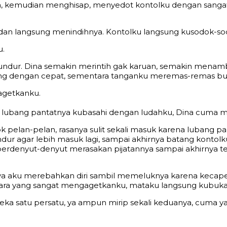
 kemudian menghisap, menyedot kontolku dengan sangat
 dan langsung menindihnya. Kontolku langsung kusodok-so
u.
dur. Dina semakin merintih gak karuan, semakin menamba
ang dengan cepat, sementara tanganku meremas-remas bu
gagetkanku.
lalu lubang pantatnya kubasahi dengan ludahku, Dina cuma
pelan-pelan, rasanya sulit sekali masuk karena lubang pant
 agar lebih masuk lagi, sampai akhirnya batang kontolku
berdenyut-denyut merasakan pijatannya sampai akhirnya te
rnya aku merebahkan diri sambil memeluknya karena kecap
 suara yang sangat mengagetkanku, mataku langsung kubuka
ka satu persatu, ya ampun mirip sekali keduanya, cuma 