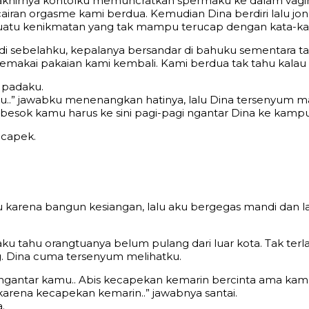
, akhirnya kontolku memuncratkan spermaku ke dalam vag
iran orgasme kami berdua. Kemudian Dina berdiri lalu jo
ar suatu kenikmatan yang tak mampu terucap dengan kata-ka
k di sebelahku, kepalanya bersandar di bahuku sementara
makai pakaian kami kembali. Kami berdua tak tahu kalau a
a padaku.
u..” jawabku menenangkan hatinya, lalu Dina tersenyum ma
nji besok kamu harus ke sini pagi-pagi ngantar Dina ke ka
 capek.
tku karena bangun kesiangan, lalu aku bergegas mandi dan
u tahu orangtuanya belum pulang dari luar kota. Tak ter
g. Dina cuma tersenyum melihatku.
 ngantar kamu.. Abis kecapekan kemarin bercinta ama kamu 
karena kecapekan kemarin..” jawabnya santai.
.