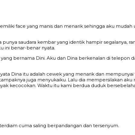
emiliki face yang manis dan menarik sehingga aku mudah 
ia punya saudara kembar yang identik hampir segalanya, r
 ini benar-benar nyata.
 yang bernama Dini. Aku dan Dina berkenalan di telepon 
nyata Dina itu adalah cewek yang menarik dan mempunyai w
n tampaknya juga menyukaiku. Lalu dia mempersilakan ak
nyak kecocokan. Waktu itu kami berdua duduk bersebelaha
 terdiam cuma saling berpandangan dan tersenyum.