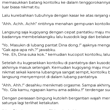
memasukkan batang kontolku ke dalam tenggorokannya,
luar biasa nikmat itu.
Lalu kurebahkan tubuhnya dengan kasar ke atas ranjang
“Ahh.. Achh.. Achh” rintihnya menahan gempuran kontolk
Langsung saja kugoyang dengan cepat pantatku maju mun
badannya membelakangiku lalu kusodok lagi dari belak
“Yo.. Masukin di lubang pantat Dina dong..!” ajaknya men
“Gak apa-apa nih..?” jawabku.
“He.. Eh, Dina suka kok..” kemudian kucopot kontolku, 
Setelah itu kugesekkan kontolku di pantatnya dan kusodok 
akhirnya masuk setengah. Kemudian kugoyang maju mundur
nikmat sekali karena lubangnya sangat sempit, kontolku 
langsung menyemprot di dalam lubang pantatnya.
“Ahh.. Ahh..!” desahku menikmati orgasme. Sampai akhi
“Yo.. Gila kamu, ngapain kamu ama adikku..!!” terdengar
Dengan perasaan bingung kutoleh bergantian wajah mere
satunya lagi terlihat ketakutan.