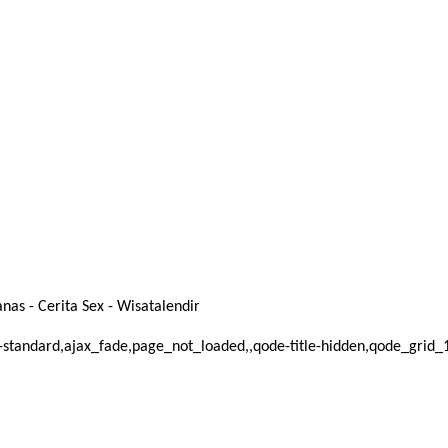
as - Cerita Sex - Wisatalendir
mat-standard,ajax_fade,page_not_loaded,,qode-title-hidden,qode_gri