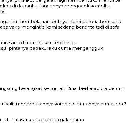
inanya, Dina ikut bergerak lagi membantuku mencapai
ngkok di depanku, tangannya mengocok kontolku,
ta.
 tanganku membelai rambutnya. Kami berdua berusaha
da yang mengintip kami sedang bercinta tadi di sofa.
nis sambil memelukku lebih erat.
mpus..!” pintanya padaku, aku cuma mengangguk.
 langsung berangkat ke rumah Dina, berharap dia belum
lalu sulit menemukannya karena di rumahnya cuma ada 3
sih..” alasanku supaya dia gak marah.