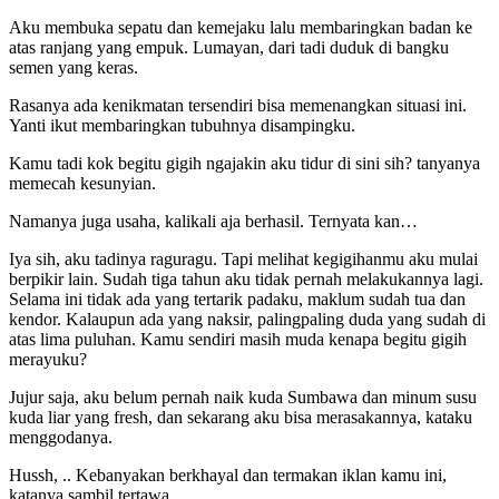
Aku membuka sepatu dan kemejaku lalu membaringkan badan ke
atas ranjang yang empuk. Lumayan, dari tadi duduk di bangku
semen yang keras.
Rasanya ada kenikmatan tersendiri bisa memenangkan situasi ini.
Yanti ikut membaringkan tubuhnya disampingku.
Kamu tadi kok begitu gigih ngajakin aku tidur di sini sih? tanyanya
memecah kesunyian.
Namanya juga usaha, kalikali aja berhasil. Ternyata kan…
Iya sih, aku tadinya raguragu. Tapi melihat kegigihanmu aku mulai
berpikir lain. Sudah tiga tahun aku tidak pernah melakukannya lagi.
Selama ini tidak ada yang tertarik padaku, maklum sudah tua dan
kendor. Kalaupun ada yang naksir, palingpaling duda yang sudah di
atas lima puluhan. Kamu sendiri masih muda kenapa begitu gigih
merayuku?
Jujur saja, aku belum pernah naik kuda Sumbawa dan minum susu
kuda liar yang fresh, dan sekarang aku bisa merasakannya, kataku
menggodanya.
Hussh, .. Kebanyakan berkhayal dan termakan iklan kamu ini,
katanya sambil tertawa.