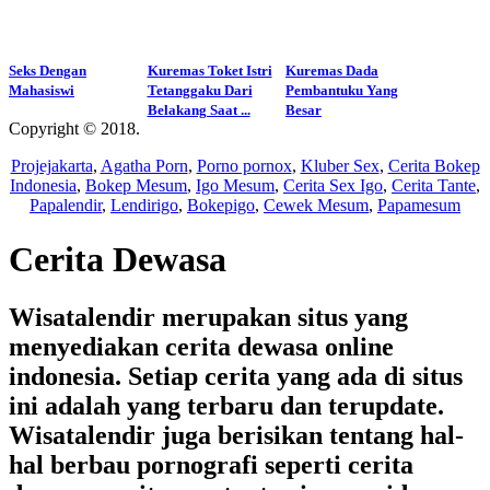
Seks Dengan
Kuremas Toket Istri
Kuremas Dada
Mahasiswi
Tetanggaku Dari
Pembantuku Yang
Belakang Saat ...
Besar
Copyright © 2018.
Wisatalendir
Projejakarta
,
Agatha Porn
,
Porno pornox
,
Kluber Sex
,
Cerita Bokep
Indonesia
,
Bokep Mesum
,
Igo Mesum
,
Cerita Sex Igo
,
Cerita Tante
,
Papalendir
,
Lendirigo
,
Bokepigo
,
Cewek Mesum
,
Papamesum
Cerita Dewasa
Wisatalendir merupakan situs yang
menyediakan cerita dewasa online
indonesia. Setiap cerita yang ada di situs
ini adalah yang terbaru dan terupdate.
Wisatalendir juga berisikan tentang hal-
hal berbau pornografi seperti cerita