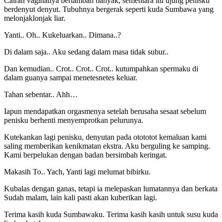
Cairan vaginanya bertambah banyak, sementara itu ujung penisku
berdenyut denyut. Tubuhnya bergerak seperti kuda Sumbawa yang
melonjaklonjak liar.
Yanti.. Oh.. Kukeluarkan.. Dimana..?
Di dalam saja.. Aku sedang dalam masa tidak subur..
Dan kemudian.. Crot.. Crot.. Crot.. kutumpahkan spermaku di
dalam guanya sampai menetesnetes keluar.
Tahan sebentar.. Ahh…
Iapun mendapatkan orgasmenya setelah berusaha sesaat sebelum
penisku berhenti menyemprotkan pelurunya.
Kutekankan lagi penisku, denyutan pada otototot kemaluan kami
saling memberikan kenikmatan ekstra. Aku berguling ke samping.
Kami berpelukan dengan badan bersimbah keringat.
Makasih To.. Yach, Yanti lagi melumat bibirku.
Kubalas dengan ganas, tetapi ia melepaskan lumatannya dan berkata
Sudah malam, lain kali pasti akan kuberikan lagi.
Terima kasih kuda Sumbawaku. Terima kasih kasih untuk susu kuda