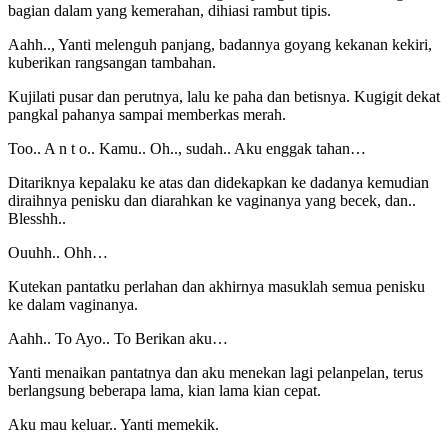
bagian dalam yang kemerahan, dihiasi rambut tipis.
Aahh.., Yanti melenguh panjang, badannya goyang kekanan kekiri,
kuberikan rangsangan tambahan.
Kujilati pusar dan perutnya, lalu ke paha dan betisnya. Kugigit dekat
pangkal pahanya sampai memberkas merah.
Too.. A n t o.. Kamu.. Oh.., sudah.. Aku enggak tahan…
Ditariknya kepalaku ke atas dan didekapkan ke dadanya kemudian
diraihnya penisku dan diarahkan ke vaginanya yang becek, dan..
Blesshh..
Ouuhh.. Ohh…
Kutekan pantatku perlahan dan akhirnya masuklah semua penisku
ke dalam vaginanya.
Aahh.. To Ayo.. To Berikan aku…
Yanti menaikan pantatnya dan aku menekan lagi pelanpelan, terus
berlangsung beberapa lama, kian lama kian cepat.
Aku mau keluar.. Yanti memekik.