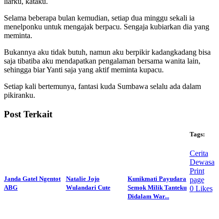
liarku, kataku.
Selama beberapa bulan kemudian, setiap dua minggu sekali ia
menelponku untuk mengajak berpacu. Sengaja kubiarkan dia yang
meminta.
Bukannya aku tidak butuh, namun aku berpikir kadangkadang bisa
saja tibatiba aku mendapatkan pengalaman bersama wanita lain,
sehingga biar Yanti saja yang aktif meminta kupacu.
Setiap kali bertemunya, fantasi kuda Sumbawa selalu ada dalam
pikiranku.
Post Terkait
Tags:
Cerita
Dewasa
Print
Janda Gatel Ngentot
Natalie Jojo
Kunikmati Payudara
page
ABG
Wulandari Cute
Semok Milik Tanteku
0
Likes
Didalam War...