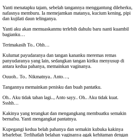
Yanti menatapku tajam, sebelah tangannya menggantung dileherku,
nafasnya memburu. Ia memejamkan matanya, kucium kening, pipi
dan kujilati daun telinganya.
Yanti aku akan memuaskanmu terlebih dahulu baru nanti kuambil
bagianku…
Terimakasih To.. Ohh…
Kulumat payudaranya dan tangan kananku meremas remas
panyudaranya yang lain, sedangkan tangan kiriku menyusup di
antara kedua pahanya, memainkan vaginanya.
Ouuoh.. To.. Nikmatnya.. Anto…,
Tangannya memainkan penisku dan buah pantatku.
Oh.. Aku tidak tahan lagi.., Anto sayy.. Oh.. Aku tidak kuat.
Ssshh…
Kakinya yang terangkat dan mengangkang membuatku semakin
bernafsu. Yanti mengangkat pantatnya.
Kupegangi kedua belah pahanya dan semakin kubuka kakinya
lebarlebar. Terlihatlah belahan vaginanya agak kehitaman dengan