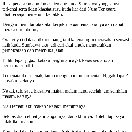
Rasa penasaran dan fantasi tentang kuda Sumbawa yang sangat
terkenal serta iklan khasiat susu kuda liar dari Nusa Tenggara
tibatiba saja memenuhi benakku.
Dengan memutar otak aku berpikir bagaimana caranya aku dapat
merasakan tubuhnya.
Orangnya tidak cantik memang, tapi karena ingin merasakan sensasi
naik kuda Sumbawa aku jadi cari akal untuk mengarahkan
pembicaraan dan membuka jalan.
Eiihh, lapar juga.., kataku bergumam agak keras seolaholah
berbicara sendiri.
Ia menatapku sejenak, tanpa mengeluarkan komentar. Nggak lapar?
tanyaku padanya.
Nggak tuh, saya biasanya makan malam nanti setelah jam sembilan
malam, katanya.
Mau temani aku makan? kataku memintanya.
Sekilas dia melihat jam tangannya, dan akhirnya, Boleh, tapi saya
tidak ikut makan.
Kami berjalan ke warung tenda Soto Betawi, tempat aku dulu juga