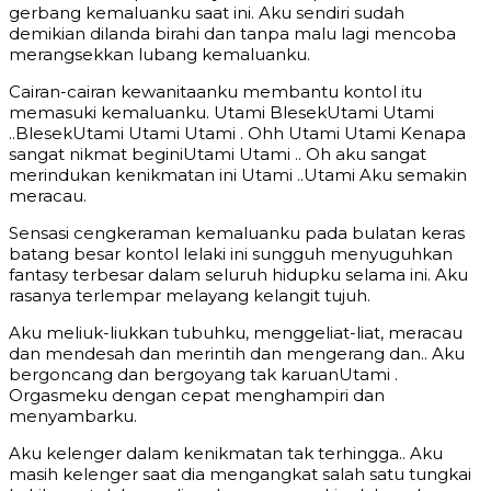
gerbang kemaluanku saat ini. Aku sendiri sudah
demikian dilanda birahi dan tanpa malu lagi mencoba
merangsekkan lubang kemaluanku.
Cairan-cairan kewanitaanku membantu kontol itu
memasuki kemaluanku. Utami BlesekUtami Utami
..BlesekUtami Utami Utami . Ohh Utami Utami Kenapa
sangat nikmat beginiUtami Utami .. Oh aku sangat
merindukan kenikmatan ini Utami ..Utami Aku semakin
meracau.
Sensasi cengkeraman kemaluanku pada bulatan keras
batang besar kontol lelaki ini sungguh menyuguhkan
fantasy terbesar dalam seluruh hidupku selama ini. Aku
rasanya terlempar melayang kelangit tujuh.
Aku meliuk-liukkan tubuhku, menggeliat-liat, meracau
dan mendesah dan merintih dan mengerang dan.. Aku
bergoncang dan bergoyang tak karuanUtami .
Orgasmeku dengan cepat menghampiri dan
menyambarku.
Aku kelenger dalam kenikmatan tak terhingga.. Aku
masih kelenger saat dia mengangkat salah satu tungkai