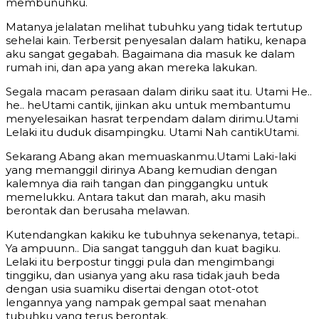
membunuhku.
Matanya jelalatan melihat tubuhku yang tidak tertutup
sehelai kain. Terbersit penyesalan dalam hatiku, kenapa
aku sangat gegabah. Bagaimana dia masuk ke dalam
rumah ini, dan apa yang akan mereka lakukan.
Segala macam perasaan dalam diriku saat itu. Utami He..
he.. heUtami cantik, ijinkan aku untuk membantumu
menyelesaikan hasrat terpendam dalam dirimu.Utami
Lelaki itu duduk disampingku. Utami Nah cantikUtami.
Sekarang Abang akan memuaskanmu.Utami Laki-laki
yang memanggil dirinya Abang kemudian dengan
kalemnya dia raih tangan dan pinggangku untuk
memelukku. Antara takut dan marah, aku masih
berontak dan berusaha melawan.
Kutendangkan kakiku ke tubuhnya sekenanya, tetapi..
Ya ampuunn.. Dia sangat tangguh dan kuat bagiku.
Lelaki itu berpostur tinggi pula dan mengimbangi
tinggiku, dan usianya yang aku rasa tidak jauh beda
dengan usia suamiku disertai dengan otot-otot
lengannya yang nampak gempal saat menahan
tubuhku yang terus berontak.