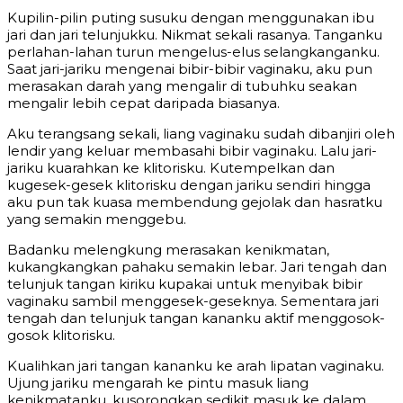
Kupilin-pilin puting susuku dengan menggunakan ibu
jari dan jari telunjukku. Nikmat sekali rasanya. Tanganku
perlahan-lahan turun mengelus-elus selangkanganku.
Saat jari-jariku mengenai bibir-bibir vaginaku, aku pun
merasakan darah yang mengalir di tubuhku seakan
mengalir lebih cepat daripada biasanya.
Aku terangsang sekali, liang vaginaku sudah dibanjiri oleh
lendir yang keluar membasahi bibir vaginaku. Lalu jari-
jariku kuarahkan ke klitorisku. Kutempelkan dan
kugesek-gesek klitorisku dengan jariku sendiri hingga
aku pun tak kuasa membendung gejolak dan hasratku
yang semakin menggebu.
Badanku melengkung merasakan kenikmatan,
kukangkangkan pahaku semakin lebar. Jari tengah dan
telunjuk tangan kiriku kupakai untuk menyibak bibir
vaginaku sambil menggesek-geseknya. Sementara jari
tengah dan telunjuk tangan kananku aktif menggosok-
gosok klitorisku.
Kualihkan jari tangan kananku ke arah lipatan vaginaku.
Ujung jariku mengarah ke pintu masuk liang
kenikmatanku, kusorongkan sedikit masuk ke dalam.