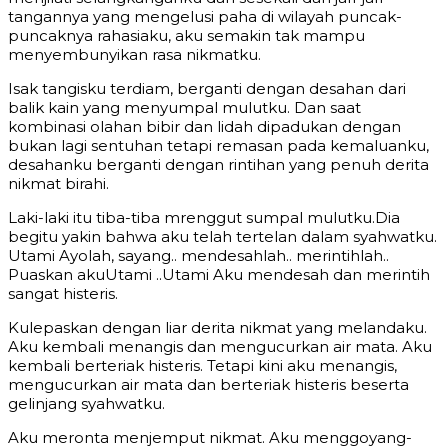
tangannya yang mengelusi paha di wilayah puncak-
puncaknya rahasiaku, aku semakin tak mampu
menyembunyikan rasa nikmatku.
Isak tangisku terdiam, berganti dengan desahan dari
balik kain yang menyumpal mulutku. Dan saat
kombinasi olahan bibir dan lidah dipadukan dengan
bukan lagi sentuhan tetapi remasan pada kemaluanku,
desahanku berganti dengan rintihan yang penuh derita
nikmat birahi.
Laki-laki itu tiba-tiba mrenggut sumpal mulutku.Dia
begitu yakin bahwa aku telah tertelan dalam syahwatku.
Utami Ayolah, sayang.. mendesahlah.. merintihlah..
Puaskan akuUtami ..Utami Aku mendesah dan merintih
sangat histeris.
Kulepaskan dengan liar derita nikmat yang melandaku.
Aku kembali menangis dan mengucurkan air mata. Aku
kembali berteriak histeris. Tetapi kini aku menangis,
mengucurkan air mata dan berteriak histeris beserta
gelinjang syahwatku.
Aku meronta menjemput nikmat. Aku menggoyang-