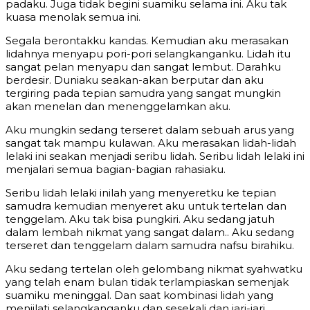
padaku. Juga tidak begini suamiku selama ini. Aku tak
kuasa menolak semua ini.
Segala berontakku kandas. Kemudian aku merasakan
lidahnya menyapu pori-pori selangkanganku. Lidah itu
sangat pelan menyapu dan sangat lembut. Darahku
berdesir. Duniaku seakan-akan berputar dan aku
tergiring pada tepian samudra yang sangat mungkin
akan menelan dan menenggelamkan aku.
Aku mungkin sedang terseret dalam sebuah arus yang
sangat tak mampu kulawan. Aku merasakan lidah-lidah
lelaki ini seakan menjadi seribu lidah. Seribu lidah lelaki ini
menjalari semua bagian-bagian rahasiaku.
Seribu lidah lelaki inilah yang menyeretku ke tepian
samudra kemudian menyeret aku untuk tertelan dan
tenggelam. Aku tak bisa pungkiri. Aku sedang jatuh
dalam lembah nikmat yang sangat dalam.. Aku sedang
terseret dan tenggelam dalam samudra nafsu birahiku.
Aku sedang tertelan oleh gelombang nikmat syahwatku
yang telah enam bulan tidak terlampiaskan semenjak
suamiku meninggal. Dan saat kombinasi lidah yang
menjilati selangkanganku dan sesekali dan jari-jari