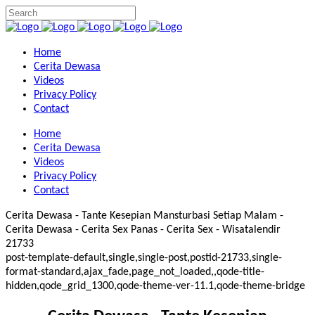
Home
Cerita Dewasa
Videos
Privacy Policy
Contact
Home
Cerita Dewasa
Videos
Privacy Policy
Contact
Cerita Dewasa - Tante Kesepian Mansturbasi Setiap Malam -
Cerita Dewasa - Cerita Sex Panas - Cerita Sex - Wisatalendir
21733
post-template-default,single,single-post,postid-21733,single-
format-standard,ajax_fade,page_not_loaded,,qode-title-
hidden,qode_grid_1300,qode-theme-ver-11.1,qode-theme-bridge