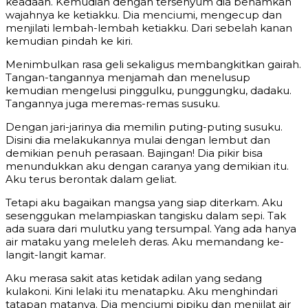
keadaan. Kemudian dengan tersenyum dia benamkan
wajahnya ke ketiakku. Dia menciumi, mengecup dan
menjilati lembah-lembah ketiakku. Dari sebelah kanan
kemudian pindah ke kiri.
Menimbulkan rasa geli sekaligus membangkitkan gairah.
Tangan-tangannya menjamah dan menelusup
kemudian mengelusi pinggulku, punggungku, dadaku.
Tangannya juga meremas-remas susuku.
Dengan jari-jarinya dia memilin puting-puting susuku.
Disini dia melakukannya mulai dengan lembut dan
demikian penuh perasaan. Bajingan! Dia pikir bisa
menundukkan aku dengan caranya yang demikian itu.
Aku terus berontak dalam geliat.
Tetapi aku bagaikan mangsa yang siap diterkam. Aku
sesenggukan melampiaskan tangisku dalam sepi. Tak
ada suara dari mulutku yang tersumpal. Yang ada hanya
air mataku yang meleleh deras. Aku memandang ke-
langit-langit kamar.
Aku merasa sakit atas ketidak adilan yang sedang
kulakoni. Kini lelaki itu menatapku. Aku menghindari
tatapan matanya. Dia menciumi pipiku dan menjilat air