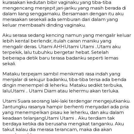
kurasakan kedutan bibir vaginaku yang tiba-tiba
mengencang menjepit jari-jariku yang masih berada di
dalam liang senggamaku. Bersamaan dengan itu aku
merasakan sesekali ada semburan dari dalam yang
keluar membasahi dinding vaginaku.
Aku serasa sedang kencing namun yang mengalir keluar
lebih kental berlendir, itulah cairan maniku yang
mengalir deras. Utami AHHUtami Utami ..Utami aku
terpekik, lalu tubuhku bergetar hebat. Setelah
beberapa detik baru terasa badanku seperti lemas
sekali.
Mataku terpejam sambil menikmati rasa indah yang
menjalar di sekujur badanku, tiba-tiba tersa ada benda
dingin menempel di leherku. Mataku sedikit terbuka,
laluUtami .. Utami Diam atau lehermu akan terluka.
Utami Suara seorang laki-laki terdengar mengejutkanku.
Jantungku rasanya hampir berhenti menyadari ada pria
yang menempelkan pisau ke leherku, dan aku dalam
keadaan telanjangUtami Utami .. Aku terdiam tak
berdaya ketika dia berusaha mengikat tanganku. Aku
takut kalau dia merasa terancam, maka dia akan