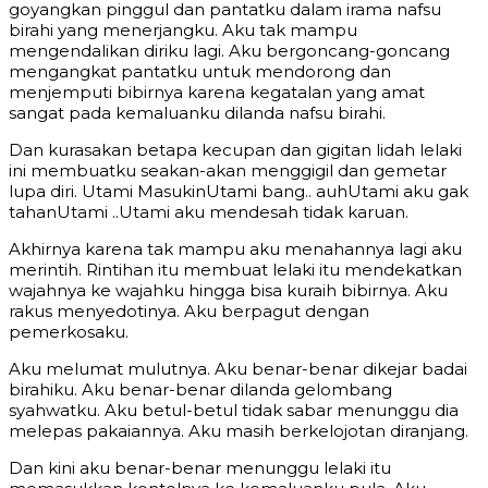
goyangkan pinggul dan pantatku dalam irama nafsu
birahi yang menerjangku. Aku tak mampu
mengendalikan diriku lagi. Aku bergoncang-goncang
mengangkat pantatku untuk mendorong dan
menjemputi bibirnya karena kegatalan yang amat
sangat pada kemaluanku dilanda nafsu birahi.
Dan kurasakan betapa kecupan dan gigitan lidah lelaki
ini membuatku seakan-akan menggigil dan gemetar
lupa diri. Utami MasukinUtami bang.. auhUtami aku gak
tahanUtami ..Utami aku mendesah tidak karuan.
Akhirnya karena tak mampu aku menahannya lagi aku
merintih. Rintihan itu membuat lelaki itu mendekatkan
wajahnya ke wajahku hingga bisa kuraih bibirnya. Aku
rakus menyedotinya. Aku berpagut dengan
pemerkosaku.
Aku melumat mulutnya. Aku benar-benar dikejar badai
birahiku. Aku benar-benar dilanda gelombang
syahwatku. Aku betul-betul tidak sabar menunggu dia
melepas pakaiannya. Aku masih berkelojotan diranjang.
Dan kini aku benar-benar menunggu lelaki itu