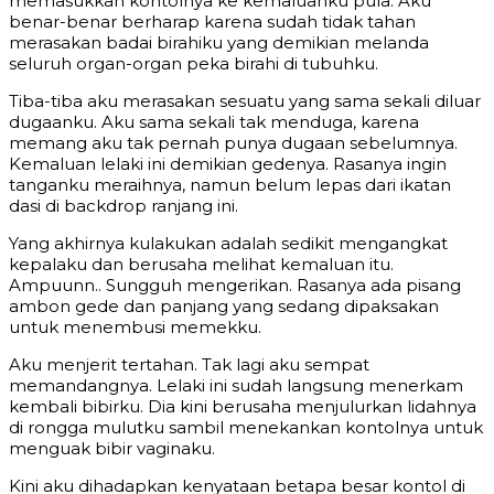
memasukkan kontolnya ke kemaluanku pula. Aku
benar-benar berharap karena sudah tidak tahan
merasakan badai birahiku yang demikian melanda
seluruh organ-organ peka birahi di tubuhku.
Tiba-tiba aku merasakan sesuatu yang sama sekali diluar
dugaanku. Aku sama sekali tak menduga, karena
memang aku tak pernah punya dugaan sebelumnya.
Kemaluan lelaki ini demikian gedenya. Rasanya ingin
tanganku meraihnya, namun belum lepas dari ikatan
dasi di backdrop ranjang ini.
Yang akhirnya kulakukan adalah sedikit mengangkat
kepalaku dan berusaha melihat kemaluan itu.
Ampuunn.. Sungguh mengerikan. Rasanya ada pisang
ambon gede dan panjang yang sedang dipaksakan
untuk menembusi memekku.
Aku menjerit tertahan. Tak lagi aku sempat
memandangnya. Lelaki ini sudah langsung menerkam
kembali bibirku. Dia kini berusaha menjulurkan lidahnya
di rongga mulutku sambil menekankan kontolnya untuk
menguak bibir vaginaku.
Kini aku dihadapkan kenyataan betapa besar kontol di