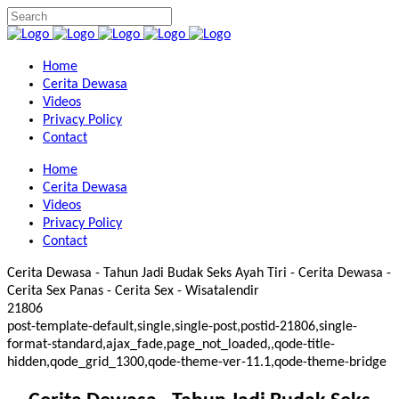
Home
Cerita Dewasa
Videos
Privacy Policy
Contact
Home
Cerita Dewasa
Videos
Privacy Policy
Contact
Cerita Dewasa - Tahun Jadi Budak Seks Ayah Tiri - Cerita Dewasa -
Cerita Sex Panas - Cerita Sex - Wisatalendir
21806
post-template-default,single,single-post,postid-21806,single-
format-standard,ajax_fade,page_not_loaded,,qode-title-
hidden,qode_grid_1300,qode-theme-ver-11.1,qode-theme-bridge