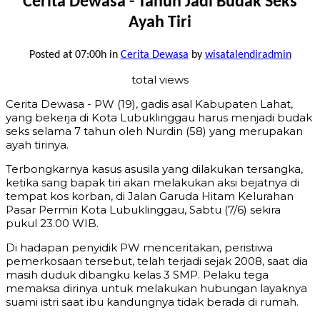
Cerita Dewasa - Tahun Jadi Budak Seks
Ayah Tiri
Posted at 07:00h
in
Cerita Dewasa
by
wisatalendiradmin
total views
Cerita Dewasa - PW (19), gadis asal Kabupaten Lahat,
yang bekerja di Kota Lubuklinggau harus menjadi budak
seks selama 7 tahun oleh Nurdin (58) yang merupakan
ayah tirinya.
Terbongkarnya kasus asusila yang dilakukan tersangka,
ketika sang bapak tiri akan melakukan aksi bejatnya di
tempat kos korban, di Jalan Garuda Hitam Kelurahan
Pasar Permiri Kota Lubuklinggau, Sabtu (7/6) sekira
pukul 23.00 WIB.
Di hadapan penyidik PW menceritakan, peristiwa
pemerkosaan tersebut, telah terjadi sejak 2008, saat dia
masih duduk dibangku kelas 3 SMP. Pelaku tega
memaksa dirinya untuk melakukan hubungan layaknya
suami istri saat ibu kandungnya tidak berada di rumah.