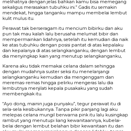
melihatnya dengan jelas bahkan kamu bisa memegang
sekaligus merasakan tubuhku ini.” Gadis itu semakin
mendekat, hingga tanganku mampu membelai lembut
kulit mulus itu.
Perawat tak berseragam itu mencium bibirku dan aku
pun tak mau kalah lalu berusaha melumat bibir dan
mempermainkan lidahnya, setelah itu kemudian dia naik
ke atas tubuhku dengan posisi pantat di atas kepalaku
dan kepalanya di atas selangkanganku, dengan lembut
dia menyingkap kain yang menutup selangkanganku,
Karena aku tidak memakai celana dalam sehingga
dengan mudahnya suster seksi itu menelanjangi
selangkanganku kemudian dia mengenggam dan
meremas-remas hingga pelirku mengeras lalu dia
lembutnya menjilati kepala pusakaku yang sudah
membengkak itu.
“Ayo dong, mainin juga punyaku”, tegur perawat itu di
sela-sela kesibukannya. Tanpa pikir panjang lagi aku
melepas celana mungil berwarna pink itu lalu kusingkap
rambut yang menutupi liang kewanitaannya, kubelai-
belai dengan lembut belahan bibir kewanitaan itu dan