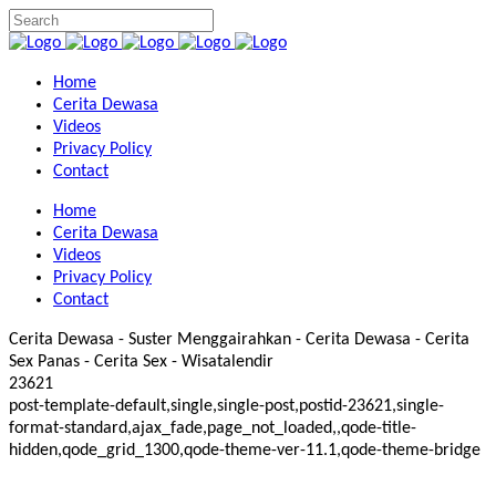
Home
Cerita Dewasa
Videos
Privacy Policy
Contact
Home
Cerita Dewasa
Videos
Privacy Policy
Contact
Cerita Dewasa - Suster Menggairahkan - Cerita Dewasa - Cerita
Sex Panas - Cerita Sex - Wisatalendir
23621
post-template-default,single,single-post,postid-23621,single-
format-standard,ajax_fade,page_not_loaded,,qode-title-
hidden,qode_grid_1300,qode-theme-ver-11.1,qode-theme-bridge