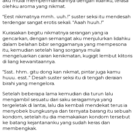
aku mulai mempermainkannya dengan lidahku, terasa
olehku aroma yang nikmat.
“Eest nikmatnya mmh.. uuh..!” suster seksi itu mendesah
terdengar sangat erotis sekali. “Aaah huuh..!”
Kurasakan begitu nikmatnya serangan yang ia
gencarkan, dengan semangat aku menjulurkan lidahku
dalam belahan bibir senggamanya yang mempesona
itu, kemudian setelah liang sorganya mulai
mengeluarkan cairan kenikmatan, kugigit lembut klitoris
di liang kewanitaannya.
“Ssst.. hhm.. gitu dong kan nikmat, pintar juga kamu
huuu.. esst..” Desah suster seksi itu di tengah deraian
birahi yang mengelora.
Setelah beberapa lama kemudian dia turun lalu
mengambil sesuatu dari saku seragamnya yang
tergeletak di lantai, lalu dia kembali mendekat terus ia
menyobek bungkusnya dan ternyata barang itu sebuah
kondom, setelah itu dia memakaikan kondom tersebut
ke batang kejantananku yang sudah keras dan
membengkak.