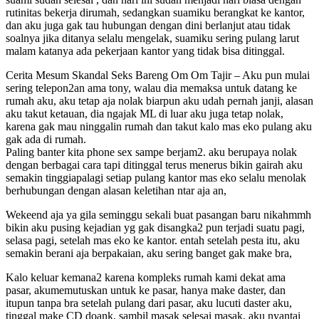
rutinitas bekerja dirumah, sedangkan suamiku berangkat ke kantor,
dan aku juga gak tau hubungan dengan dini berlanjut atau tidak
soalnya jika ditanya selalu mengelak, suamiku sering pulang larut
malam katanya ada pekerjaan kantor yang tidak bisa ditinggal.
Cerita Mesum Skandal Seks Bareng Om Om Tajir – Aku pun mulai
sering telepon2an ama tony, walau dia memaksa untuk datang ke
rumah aku, aku tetap aja nolak biarpun aku udah pernah janji, alasan
aku takut ketauan, dia ngajak ML di luar aku juga tetap nolak,
karena gak mau ninggalin rumah dan takut kalo mas eko pulang aku
gak ada di rumah.
Paling banter kita phone sex sampe berjam2. aku berupaya nolak
dengan berbagai cara tapi ditinggal terus menerus bikin gairah aku
semakin tinggiapalagi setiap pulang kantor mas eko selalu menolak
berhubungan dengan alasan keletihan ntar aja an,
Wekeend aja ya gila seminggu sekali buat pasangan baru nikahmmh
bikin aku pusing kejadian yg gak disangka2 pun terjadi suatu pagi,
selasa pagi, setelah mas eko ke kantor. entah setelah pesta itu, aku
semakin berani aja berpakaian, aku sering banget gak make bra,
Kalo keluar kemana2 karena kompleks rumah kami dekat ama
pasar, akumemutuskan untuk ke pasar, hanya make daster, dan
itupun tanpa bra setelah pulang dari pasar, aku lucuti daster aku,
tinggal make CD doank, sambil masak selesai masak, aku nyantai