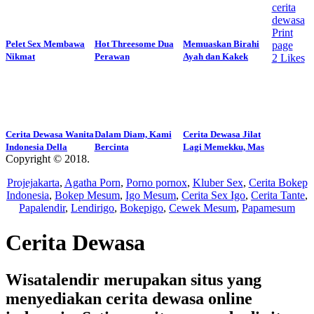
cerita
dewasa
Print
Pelet Sex Membawa
Hot Threesome Dua
Memuaskan Birahi
page
Nikmat
Perawan
Ayah dan Kakek
2
Likes
Cerita Dewasa Wanita
Dalam Diam, Kami
Cerita Dewasa Jilat
Indonesia Della
Bercinta
Lagi Memekku, Mas
Copyright © 2018.
Wisatalendir
Projejakarta
,
Agatha Porn
,
Porno pornox
,
Kluber Sex
,
Cerita Bokep
Indonesia
,
Bokep Mesum
,
Igo Mesum
,
Cerita Sex Igo
,
Cerita Tante
,
Papalendir
,
Lendirigo
,
Bokepigo
,
Cewek Mesum
,
Papamesum
Cerita Dewasa
Wisatalendir merupakan situs yang
menyediakan cerita dewasa online