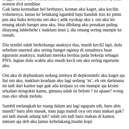
nonton dvd semiblue
Gak lama kemudian bel berbunyi, kontan aku kaget, aku kecilin
volumenya, lantas ke belakang ngambil baju handuk trus ke pintu
pas aku buka ternyata om aku ( adik nyokap aku ). om aku ini
emang akrab banget ama aku, bisa dibilang aku ponakan paling
disayang lahhehehe ( maklum imut ), dia emang sering mampir ke
rumah.
Dia sendiri udah berkeluarga anaknya dua, masih kecil2 tapi, dulu
sebelum married aku sering banget nginep di rumahnya buat
ngurusin anaknya, maklum mereka berdua pada bekerja sebagai
PNS, lagian dulu waktu aku masih kecil om aku sering ngurusin
aku.
Om aku di dephankam sedang istrinya di depkominfo aku kaget aja
liat om aku, maklum keadaan aku lagi sedang ‘in’, eh om darimana
ini tadi dari kantor tapi gak ada kerjaan ya om mampir aja kesini
sekalian nengokin kamu, gimana udah isi belom ? isi apaan? wong
mas eko sibuk melulu.
Sambil melangkah ke ruang dalam ani lagi ngapain nih, baru abis
mandi? baru abis masak, mau juga mandi oya om mau makan gak?
ani tadi masak udang tuh? udah om tadi baru makan di kantor,
minum aja deh aku lantas kebelakang,buatin kopi.