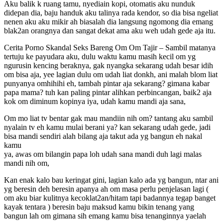
Aku balik k ruang tamu, nyediain kopi, otomatis aku nunduk
didepan dia, baju handuk aku talinya rada kendor, so dia bisa ngeliat
nenen aku aku mikir ah biasalah dia langsung ngomong dia emang
blak2an orangnya dan sangat dekat ama aku weh udah gede aja itu.
Cerita Porno Skandal Seks Bareng Om Om Tajir – Sambil matanya
tertuju ke payudara aku, dulu waktu kamu masih kecil om yg
ngurusin kencing beraknya, gak nyangka sekarang udah besar idih
om bisa aja, yee lagian dulu om udah liat donkh, ani malah blom liat
punyanya omhihihi eh, tambah pintar aja sekarang? gimana kabar
papa mama? tuh kan paling pintar alihkan perbincangan, baik2 aja
kok om diminum kopinya iya, udah kamu mandi aja sana,
Om mo liat tv bentar gak mau mandiin nih om? tantang aku sambil
nyalain tv eh kamu mulai berani ya? kan sekarang udah gede, jadi
bisa mandi sendiri alah bilang aja takut ada yg bangun eh nakal
kamu
ya, awas om bilangin papa loh udah sana mandi duh lagi malas
mandi nih om,
Kan enak kalo bau keringat gini, lagian kalo ada yg bangun, ntar ani
yg beresin deh beresin apanya ah om masa perlu penjelasan lagi (
om aku biar kulitnya kecoklat2an/hitam tapi badannya tegap banget
kayak tentara ) beresin baju maksud kamu bikin tenang yang
bangun lah om gimana sih emang kamu bisa tenanginnya yaelah