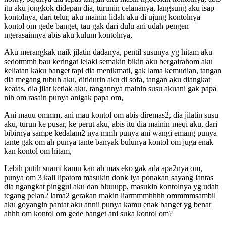
itu aku jongkok didepan dia, turunin celananya, langsung aku isap
kontolnya, dari telur, aku mainin lidah aku di ujung kontolnya
kontol om gede banget, tau gak dari dulu ani udah pengen
ngerasainnya abis aku kulum kontolnya,
Aku merangkak naik jilatin dadanya, pentil susunya yg hitam aku
sedotmmh bau keringat lelaki semakin bikin aku bergairahom aku
keliatan kaku banget tapi dia menikmati, gak lama kemudian, tangan
dia megang tubuh aku, ditidurin aku di sofa, tangan aku diangkat
keatas, dia jilat ketiak aku, tangannya mainin susu akuani gak papa
nih om rasain punya anigak papa om,
Ani mauu ommm, ani mau kontol om abis diremas2, dia jilatin susu
aku, turun ke pusar, ke perut aku, abis itu dia mainin meqi aku, dari
bibirnya sampe kedalam2 nya mmh punya ani wangi emang punya
tante gak om ah punya tante banyak bulunya kontol om juga enak
kan kontol om hitam,
Lebih putih suami kamu kan ah mas eko gak ada apa2nya om,
punya om 3 kali lipatom masukin donk iya ponakan sayang lantas
dia ngangkat pinggul aku dan bluuupp, masukin kontolnya yg udah
tegang pelan2 lama2 gerakan makin liarmmmhhhh ommmmsambil
aku goyangin pantat aku annii punya kamu enak banget yg benar
ahhh om kontol om gede banget ani suka kontol om?