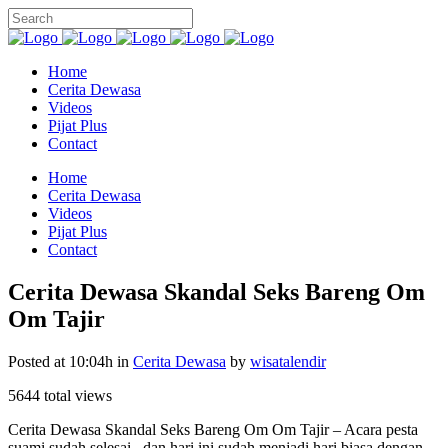
Home
Cerita Dewasa
Videos
Pijat Plus
Contact
Home
Cerita Dewasa
Videos
Pijat Plus
Contact
Cerita Dewasa Skandal Seks Bareng Om
Om Tajir
Posted at 10:04h
in
Cerita Dewasa
by
wisatalendir
5644 total views
Cerita Dewasa Skandal Seks Bareng Om Om Tajir – Acara pesta
suami sudah selesai , dan hari ini sudah menjadi hari biasa dengan