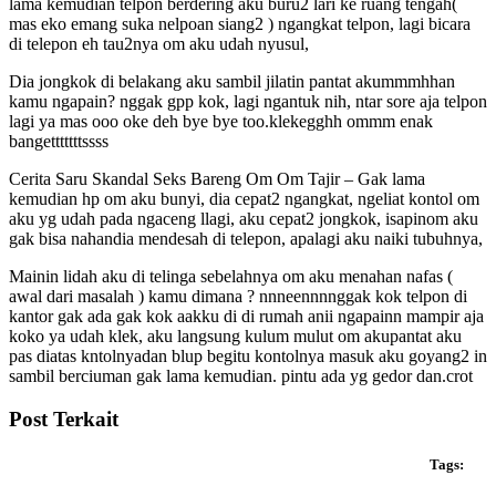
lama kemudian telpon berdering aku buru2 lari ke ruang tengah(
mas eko emang suka nelpoan siang2 ) ngangkat telpon, lagi bicara
di telepon eh tau2nya om aku udah nyusul,
Dia jongkok di belakang aku sambil jilatin pantat akummmhhan
kamu ngapain? nggak gpp kok, lagi ngantuk nih, ntar sore aja telpon
lagi ya mas ooo oke deh bye bye too.klekegghh ommm enak
bangetttttttssss
Cerita Saru Skandal Seks Bareng Om Om Tajir – Gak lama
kemudian hp om aku bunyi, dia cepat2 ngangkat, ngeliat kontol om
aku yg udah pada ngaceng llagi, aku cepat2 jongkok, isapinom aku
gak bisa nahandia mendesah di telepon, apalagi aku naiki tubuhnya,
Mainin lidah aku di telinga sebelahnya om aku menahan nafas (
awal dari masalah ) kamu dimana ? nnneennnnggak kok telpon di
kantor gak ada gak kok aakku di di rumah anii ngapainn mampir aja
koko ya udah klek, aku langsung kulum mulut om akupantat aku
pas diatas kntolnyadan blup begitu kontolnya masuk aku goyang2 in
sambil berciuman gak lama kemudian. pintu ada yg gedor dan.crot
Post Terkait
Tags: