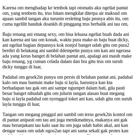
Karena om menghadap ke tembok tapi otomatis aku ngeliat pantat
om, yang tembem itu, trus hitam mengkilat diterpa air maksud om
apaan sambil tangan aku turunin resleting baju pnsnya abis itu, om
cuma ngelilit handuk doankh di pinggang trus berbalik ani tau om,
Baju renang ani emang sexy, om bisa leluasa ngeliat buah dada ani
kan karena ani tau om konak, waktu pura make-in baju buat dicky,
ani ngeliat bagian depannya kok nonjol banget udah gitu om pura2
berdiri di belakang ani sambil ddempetin punya om kan ani ngerasa
ada yang keras banget di belahan pantat ani, apalagi ani masih make
baju renang, yg cuman celada dalam dan bra gitu trus om suruh
dicky tunggu di luar,
Padahal om gesek2in punya om persis di belahan pantat ani, padahal
kalo om mau bantuin make baju si layla, harusnya kan kta
berhadapan tau gak om ani sampe ngumpet dalam hati, gila pasti
besar banget nihudah gitu om julurin tangan alasan buat megang
baju si layla padahal om nyenggol toket ani kan, udah gitu om suruh
layla tunggu di luar,
Tangan om megang pinggul ani sambil om terus gesek2in kontol om
di pantat anipasti om tau ani juga menikmatinya, makanya ani gak
mau beranjakani tau kalo saat itu om juga udah habis akal, ani kan
dengar suara om udah ngos2an tapi ani sama sekali gak protes kan