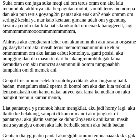
Suka omm om juga suka meqi ani om terus omm om aku lalu
menunduk, akhirnya kita berpagutan mulut, sambil terus memompa
dan aku pun terus goyang2in pantat aku enak an? enak ommm om
sering2 kesini ya ntar kalo ketauan gimana udah om ygpenting
kesini aja dulu ntar kita liat sikonkontol om enakk banggeeett, lagi
ommmmmmmoooommmmmmmmm,
Ahirnya aku cengkeram leher om akummmmhh aku rasain orgasme
yg dasyhat om aku masih terus memompaannnnniiiii keluar
ommmmmm om aku lantas cabut kontolnya, ganti posisi, aku
nungging dan dia masukin dari belakangmmmhhh gak lama
kemudian om aku muncrat aaannnnniiii oomm tumppaahhh
tumpahin om di memek ani,
Genjot trus ommm setelah kontolnya ditarik aku langsung balik
badan, mengulum sisa2 spema di kontol om aku dan kita terkulai
lemasmakasih om kamu nakal anyee gak lama kemudian om aku
bangkit menuju kamar mandi,
Liat pantatnya yg montok hitam mengkilat, aku jadi horny lagi, aku
ikutin ke belakang, sampai di kamar mandi aku jongkok di
pantatnya, aku jilatin sampe ke dubur2nyaenak aniiikamu masih
mau sayangiya omom aku lalu berbalik suruh aku balik badan,
Gentian dia yg jilatin pantat akuegghh ommm ennnaaaaakkkkk gak