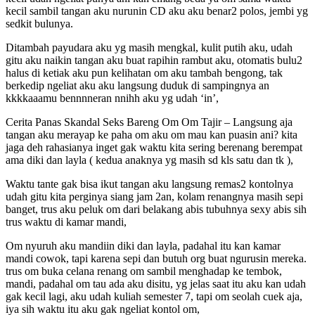
kecil sambil tangan aku nurunin CD aku aku benar2 polos, jembi yg
sedkit bulunya.
Ditambah payudara aku yg masih mengkal, kulit putih aku, udah
gitu aku naikin tangan aku buat rapihin rambut aku, otomatis bulu2
halus di ketiak aku pun kelihatan om aku tambah bengong, tak
berkedip ngeliat aku aku langsung duduk di sampingnya an
kkkkaaamu bennnneran nnihh aku yg udah ‘in’,
Cerita Panas Skandal Seks Bareng Om Om Tajir – Langsung aja
tangan aku merayap ke paha om aku om mau kan puasin ani? kita
jaga deh rahasianya inget gak waktu kita sering berenang berempat
ama diki dan layla ( kedua anaknya yg masih sd kls satu dan tk ),
Waktu tante gak bisa ikut tangan aku langsung remas2 kontolnya
udah gitu kita perginya siang jam 2an, kolam renangnya masih sepi
banget, trus aku peluk om dari belakang abis tubuhnya sexy abis sih
trus waktu di kamar mandi,
Om nyuruh aku mandiin diki dan layla, padahal itu kan kamar
mandi cowok, tapi karena sepi dan butuh org buat ngurusin mereka.
trus om buka celana renang om sambil menghadap ke tembok,
mandi, padahal om tau ada aku disitu, yg jelas saat itu aku kan udah
gak kecil lagi, aku udah kuliah semester 7, tapi om seolah cuek aja,
iya sih waktu itu aku gak ngeliat kontol om,