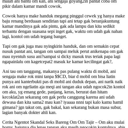
malah ani bantu om kan, ani sengaja goyang2in pantat coba om
pikir dalam kamar mandi cowok,
Cowok hanya make handuk megang pinggul cewek yg hanya make
baju renang berduaan sendirian tapi ani tetap gak beranjakuntung
kamar mandinya gak ada pintu, gak ada lampu dan kita sedikit
terbantu dengan suasana sepi inget gak, waktu om udah gak nahan
lagi, kontol om udah tegang banget.
Tapi om gak juga mau nyingkirin handuk, dan om semakin cepat
nusuk pantat ani, tangan om sampai meluk perut anikenapa om gak
mau nyentuh susu ani?sampai si dicky masuk trus teriak papa lagi
ngapainlalu om kagetcepat2 masuk ke kamar kecilingat gak?,
Ani tau om tanggung, makanya pas pulang waktu di mobil, ani
sengaja make rok mini tanpa $$CD, biar d mobil om bisa liatin
punya ani kanterbukti pas di mobil ani duduk depan, ani narik naik
rok ani om ngeliatin aja meqi ani tangan aku udah ngocok2in kontol
om aku, yg emang gede, panjang, keras, berurat dan hitam
kecoklat2an sekarang om gak perlu canggung karena ani udah
dewasa dan kita sama2 mau kan? iyaaaa nnni tapi kalo kamu hamil
gimana? jgn takut om, gak bakal, kan sekarang bukan masa subur,
lagian banyak dokter ahli kan.
Cerita Ngentot Skandal Seks Bareng Om Om Tajir – Om aku mulai
horny, bajunya dia lepas tangan aku masih ngocokin kontolnya, abis