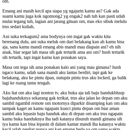
om.
Emang ani masih kecil apa siapa yg ngajarin kamu an? Gak ada
suami kamu juga kok ngomong2 yg engak2 nah tuh kan pasti udah
mulai tegang tuh, lagian ani jarang gituan om, mas eko sibuk melulu
trus sedari kuliah,
Ani suka terkagum2 ama bodynya om ingat gak waktu kita
berenang dulu, ani suka meluk om dari belakang kan ah kamu bisa
aja, sana kamu mandi emang abis mandi mau diapain ani? eh nih
anak, biar segar lah masa sih gak tertarik ama ani om? hush tertarik
sih tertarik, tapi ingat kamu kan ponakan saya.
Masa om tega sih ama ponakan kalo ani yang mau gimana? hush
ngaco kamu, udah sana mandi aku lantas berdiri, tapi gak ke
belakang, aku ke pintu dpan, nutupin pintu trus aku locked, ga balik
lagi ke ruang tamu tengah.
Aku liat om aku lagi nonton tv, aku buka aja tali baju handukbluup
bajuhanduknya sekarang gak terikat, trus aku jalan ke depan om aku
sambil ngambil remote om motornya diparkir disamping kan om aku
tampak kaget an kamu ngapain kunci pintu depan om biar aman
sambil aku lepasin baju handuk aku di depan om aku trus ngapain
kamu buka handuknya lha tadi katanya disuruh mandi gimana sih
iya kamu kan bisa lepasin di dalam kamar mandi lha katanya waktu
kecil udah ngeliat punya ani kan emang beda ya om sama waktu