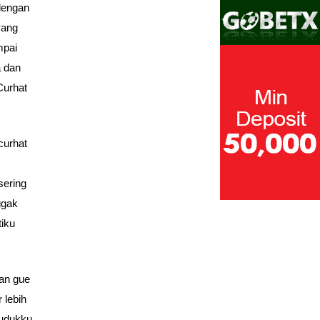
 dengan
yang
mpai
a dan
Curhat
curhat
sering
ggak
iku
Kan gue
 lebih
udukku.