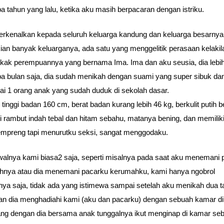
a tahun yang lalu, ketika aku masih berpacaran dengan istriku.
erkenalkan kepada seluruh keluarga kandung dan keluarga besarnya
kian banyak keluarganya, ada satu yang menggelitik perasaan kelakil
akak perempuannya yang bernama Ima. Ima dan aku seusia, dia lebih
a bulan saja, dia sudah menikah dengan suami yang super sibuk da
iai 1 orang anak yang sudah duduk di sekolah dasar.
tinggi badan 160 cm, berat badan kurang lebih 46 kg, berkulit putih b
i rambut indah tebal dan hitam sebahu, matanya bening, dan memilik
mpreng tapi menurutku seksi, sangat menggodaku.
alnya kami biasa2 saja, seperti misalnya pada saat aku menemani 
hnya atau dia menemani pacarku kerumahku, kami hanya ngobrol
nya saja, tidak ada yang istimewa sampai setelah aku menikah dua 
n dia menghadiahi kami (aku dan pacarku) dengan sebuah kamar di 
ang dengan dia bersama anak tunggalnya ikut menginap di kamar se