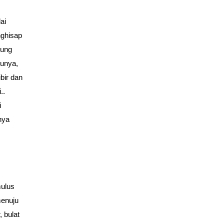
ai
nghisap
sung
unya,
ibir dan
..
i
nya
mulus
menuju
 bulat