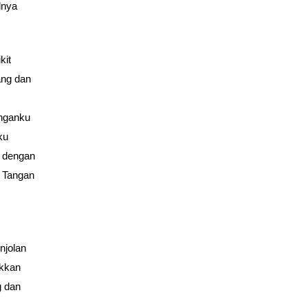
lnya
kit
ang dan
nganku
ku
n dengan
. Tangan
njolan
okkan
g dan