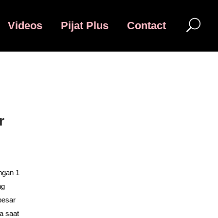
Videos
Pijat Plus
Contact
r
engan 1
ng
besar
a saat