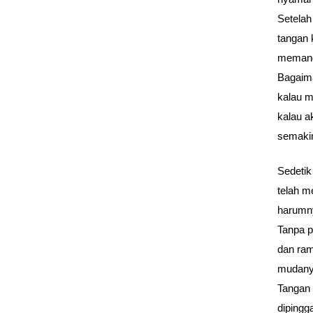
Setelah
tangan 
memand
Bagaim
kalau m
kalau a
semakin
Sedetik
telah m
harumny
Tanpa p
dan ram
mudany
Tangan 
dipingg