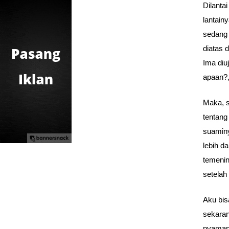
Dilanta
lantain
sedang 
diatas 
Ima diu
apaan?,
Maka, s
tentang
suaminy
lebih d
temenin
setelah
Aku bis
sekaran
nyaman