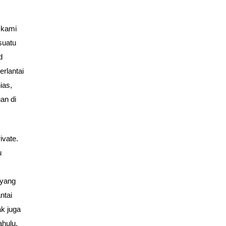
 kami
suatu
d
rlantai
ias,
an di
ivate.
u
 yang
ntai
k juga
ahulu.