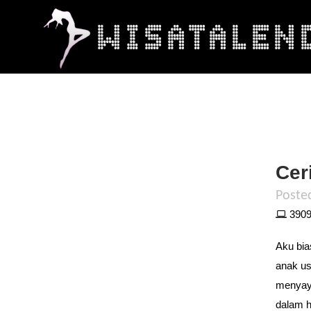
Cer
Poste
3909 
Aku bia
anak us
menyaya
dalam h