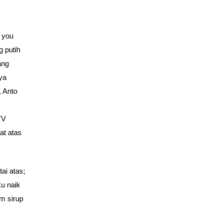
 you
 putih
ang
ya
, Anto
TV
at atas
ai atas;
ku naik
m sirup