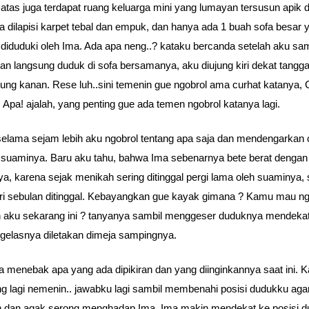
i atas juga terdapat ruang keluarga mini yang lumayan tersusun apik
ya dilapisi karpet tebal dan empuk, dan hanya ada 1 buah sofa besar 
diduduki oleh Ima. Ada apa neng..? kataku bercanda setelah aku sa
dan langsung duduk di sofa bersamanya, aku diujung kiri dekat tangg
jung kanan. Rese luh..sini temenin gue ngobrol ama curhat katanya, 
 Apa! ajalah, yang penting gue ada temen ngobrol katanya lagi.
elama sejam lebih aku ngobrol tentang apa saja dan mendengarkan 
 suaminya. Baru aku tahu, bahwa Ima sebenarnya bete berat dengan
a, karena sejak menikah sering ditinggal pergi lama oleh suaminya, 
ari sebulan ditinggal. Kebayangkan gue kayak gimana ? Kamu mau n
 aku sekarang ini ? tanyanya sambil menggeser duduknya mendekat
 gelasnya diletakan dimeja sampingnya.
a menebak apa yang ada dipikiran dan yang diinginkannya saat ini. 
g lagi nemenin.. jawabku lagi sambil membenahi posisi dudukku agar
 dan agak serong menghadap Ima. Ima makin mendekat ke posisi d