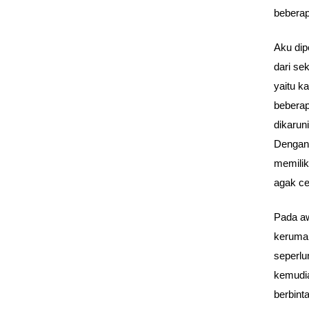
beberap
Aku dip
dari se
yaitu k
beberap
dikarun
Dengan 
memilik
agak ce
Pada aw
keruma
seperlu
kemudia
berbint