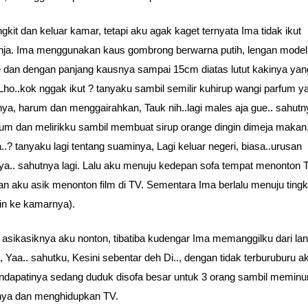
gkit dan keluar kamar, tetapi aku agak kaget ternyata Ima tidak ikut
nja. Ima menggunakan kaus gombrong berwarna putih, lengan model
 dan dengan panjang kausnya sampai 15cm diatas lutut kakinya yang
Lho..kok nggak ikut ? tanyaku sambil semilir kuhirup wangi parfum y
nya, harum dan menggairahkan, Tauk nih..lagi males aja gue.. sahutn
um dan melirikku sambil membuat sirup orange dingin dimeja makan
.? tanyaku lagi tentang suaminya, Lagi keluar negeri, biasa..urusan
ya.. sahutnya lagi. Lalu aku menuju kedepan sofa tempat menonton 
n aku asik menonton film di TV. Sementara Ima berlalu menuju tingk
n ke kamarnya).
asikasiknya aku nonton, tibatiba kudengar Ima memanggilku dari lant
., Yaa.. sahutku, Kesini sebentar deh Di.., dengan tidak terburuburu a
dapatinya sedang duduk disofa besar untuk 3 orang sambil meminu
nya dan menghidupkan TV.