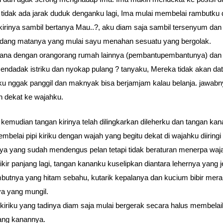
 tidak ada jarak duduk denganku lagi, Ima mulai membelai rambutku
kirinya sambil bertanya Mau..?, aku diam saja sambil tersenyum dan
ang matanya yang mulai sayu menahan sesuatu yang bergolak.
ana dengan orangorang rumah lainnya (pembantupembantunya) dan
endadak istriku dan nyokap pulang ? tanyaku, Mereka tidak akan da
ku nggak panggil dan maknyak bisa berjamjam kalau belanja. jawab
 dekat ke wajahku.
 kemudian tangan kirinya telah dilingkarkan dileherku dan tangan ka
embelai pipi kiriku dengan wajah yang begitu dekat di wajahku diiringi
a yang sudah mendengus pelan tetapi tidak beraturan menerpa waj
ikir panjang lagi, tangan kananku kuselipkan diantara lehernya yang 
butnya yang hitam sebahu, kutarik kepalanya dan kucium bibir mer
a yang mungil.
kiriku yang tadinya diam saja mulai bergerak secara halus membelai
ang kanannya.