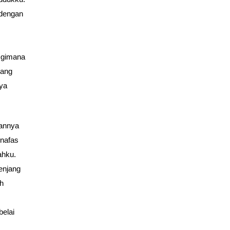
 dengan
 gimana
tang
nya
nannya
 nafas
ahku.
jenjang
ah
belai