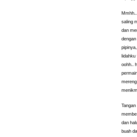
Mmhh..
saling 
dan men
dengan 
pipinya
lidahku 
oohh..
permain
merengk
menikma
Tangan 
membela
dan ha
buah da