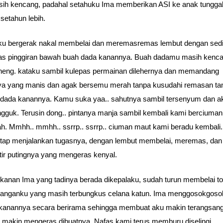
ih kencang, padahal setahuku Ima memberikan ASI ke anak tungga
setahun lebih.
u bergerak nakal membelai dan meremasremas lembut dengan sedi
s pinggiran bawah buah dada kanannya. Buah dadamu masih kenc
neng. kataku sambil kulepas permainan dilehernya dan memandang
ya yang manis dan agak bersemu merah tanpa kusudahi remasan ta
 dada kanannya. Kamu suka yaa.. sahutnya sambil tersenyum dan a
guk. Terusin dong.. pintanya manja sambil kembali kami berciuma
ah. Mmhh.. mmhh.. ssrrp.. ssrrp.. ciuman maut kami beradu kembali
tetap menjalankan tugasnya, dengan lembut membelai, meremas, dan
r putingnya yang mengeras kenyal.
kanan Ima yang tadinya berada dikepalaku, sudah turun membelai to
kanganku yang masih terbungkus celana katun. Ima menggosokgos
kanannya secara berirama sehingga membuat aku makin terangsan
 makin mengeras dibuatnya. Nafas kami terus memburu diselingi