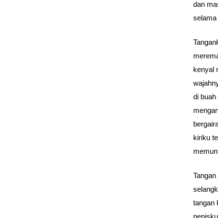
dan mas
selama 
Tangank
merema
kenyal 
wajahn
di buah
mengang
bergair
kiriku 
memunti
Tangan 
selang
tangan 
penisku