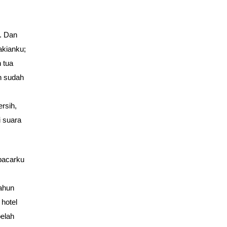
. Dan
akianku;
 tua
n sudah
ersih,
i suara
pacarku
tahun
hotel
belah