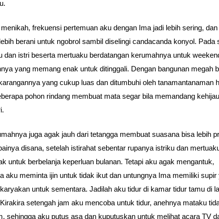
u.
 menikah, frekuensi pertemuan aku dengan Ima jadi lebih sering, dan
lebih berani untuk ngobrol sambil diselingi candacanda konyol. Pada 
ku dan istri beserta mertuaku berdatangan kerumahnya untuk weeken
nya yang memang enak untuk ditinggali. Dengan bangunan megah be
karangannya yang cukup luas dan ditumbuhi oleh tanamantanaman h
eberapa pohon rindang membuat mata segar bila memandang kehijau
i.
umahnya juga agak jauh dari tetangga membuat suasana bisa lebih pr
inya disana, setelah istirahat sebentar rupanya istriku dan mertuak
k untuk berbelanja keperluan bulanan. Tetapi aku agak mengantuk,
a aku meminta ijin untuk tidak ikut dan untungnya Ima memiliki supir
ikaryakan untuk sementara. Jadilah aku tidur di kamar tidur tamu di la
Kirakira setengah jam aku mencoba untuk tidur, anehnya mataku tida
m, sehingga aku putus asa dan kuputuskan untuk melihat acara TV d