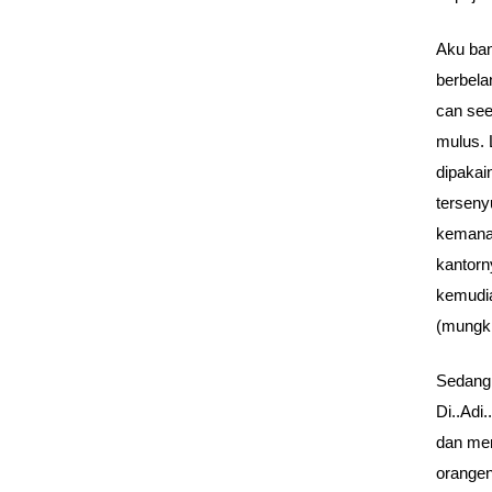
Aku ban
berbela
can see
mulus. 
dipakai
terseny
kemana.
kantorn
kemudia
(mungki
Sedang 
Di..Adi.
dan men
orange