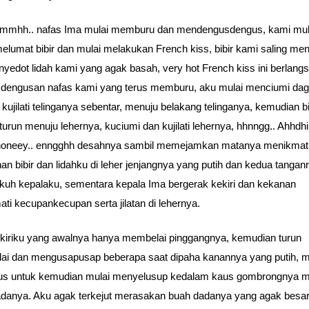
mmhh.. nafas Ima mulai memburu dan mendengusdengus, kami mul
melumat bibir dan mulai melakukan French kiss, bibir kami saling me
yedot lidah kami yang agak basah, very hot French kiss ini berlang
dengusan nafas kami yang terus memburu, aku mulai menciumi dag
, kujilati telinganya sebentar, menuju belakang telinganya, kemudian b
turun menuju lehernya, kuciumi dan kujilati lehernya, hhnngg.. Ahhdhii
 honeey.. enngghh desahnya sambil memejamkan matanya menikmat
an bibir dan lidahku di leher jenjangnya yang putih dan kedua tangan
uh kepalaku, sementara kepala Ima bergerak kekiri dan kekanan
ti kecupankecupan serta jilatan di lehernya.
kiriku yang awalnya hanya membelai pinggangnya, kemudian turun
i dan mengusapusap beberapa saat dipaha kanannya yang putih, 
lus untuk kemudian mulai menyelusup kedalam kaus gombrongnya 
danya. Aku agak terkejut merasakan buah dadanya yang agak besar,