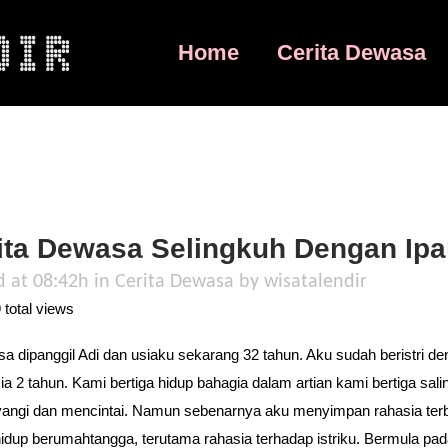
Home
Cerita Dewasa
ita Dewasa Selingkuh Dengan Ipa
d at 08:42h
in
Cerita Dewasa
by
wisatalendir
total views
sa dipanggil Adi dan usiaku sekarang 32 tahun. Aku sudah beristri d
ia 2 tahun. Kami bertiga hidup bahagia dalam artian kami bertiga sali
ngi dan mencintai. Namun sebenarnya aku menyimpan rahasia ter
idup berumahtangga, terutama rahasia terhadap istriku. Bermula pad