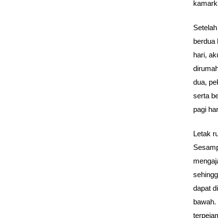
kamark
Setelah
berdua 
hari, a
dirumah
dua, pe
serta b
pagi har
Letak r
Sesampa
mengaja
sehingg
dapat d
bawah. 
terpeja