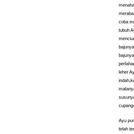
menahan
meraba
coba m
tubuh A
mencium
bajunya
bajunya
perlaha
leher A
indah,k
matanya
susunya
cupang
Ayu pun
telah t