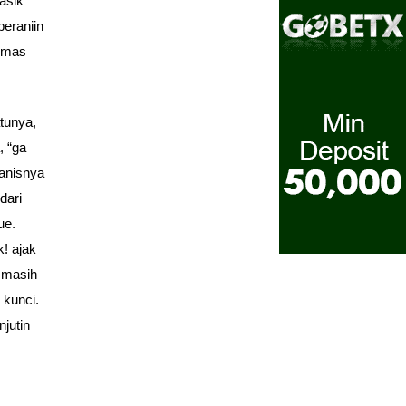
 asik
eraniin
h mas
tunya,
, “ga
manisnya
dari
ue.
! ajak
g masih
 kunci.
jutin