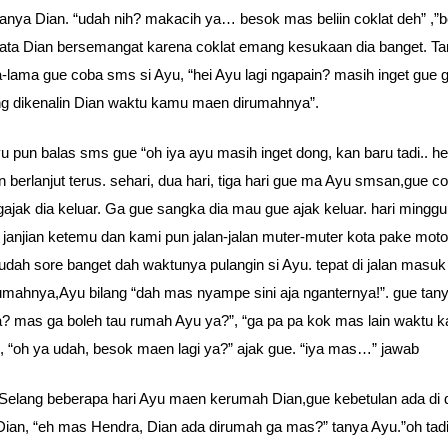
anya Dian. “udah nih? makacih ya… besok mas beliin coklat deh” ,”
ata Dian bersemangat karena coklat emang kesukaan dia banget. T
-lama gue coba sms si Ayu, “hei Ayu lagi ngapain? masih inget gue g
g dikenalin Dian waktu kamu maen dirumahnya”.
yu pun balas sms gue “oh iya ayu masih inget dong, kan baru tadi.. he 
 berlanjut terus. sehari, dua hari, tiga hari gue ma Ayu smsan,gue c
gajak dia keluar. Ga gue sangka dia mau gue ajak keluar. hari mingg
janjian ketemu dan kami pun jalan-jalan muter-muter kota pake moto
udah sore banget dah waktunya pulangin si Ayu. tepat di jalan masu
umahnya,Ayu bilang “dah mas nyampe sini aja nganternya!”. gue tan
? mas ga boleh tau rumah Ayu ya?”, “ga pa pa kok mas lain waktu k
, “oh ya udah, besok maen lagi ya?” ajak gue. “iya mas…” jawab
elang beberapa hari Ayu maen kerumah Dian,gue kebetulan ada di
ian, “eh mas Hendra, Dian ada dirumah ga mas?” tanya Ayu.”oh tadi