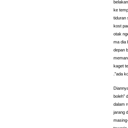
belakan
ke tem
tiduran
kost pa
otak ng
ma dia 
depan b
memang
kaget t
.”ada k
Diannya
boleh” 
dalam r
jarang 
masing-