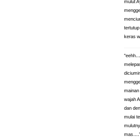
mulut A
mengges
mencium
tertutu
keras w
“eehh…
melepas
diciumi
menggel
mainan 
wajah A
dan den
mulai t
mulutny
mas….”.