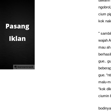
tawarin 
ngobrol
cium pi
kok nak
” sambi
wajah A
mau ah 
berhasi
gue.. g
beberap
gue. “n
malu-ma
“kok di
ciumin 
bodiny