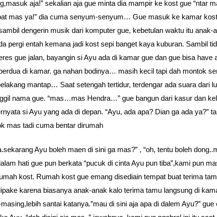
g,masuk aja!” sekalian aja gue minta dia mampir ke kost gue “ntar 
pat mas ya!” dia cuma senyum-senyum… Gue masuk ke kamar kost
 sambil dengerin musik dari komputer gue, kebetulan waktu itu anak-
da pergi entah kemana jadi kost sepi banget kaya kuburan. Sambil ti
eres gue jalan, bayangin si Ayu ada di kamar gue dan gue bisa have 
berdua di kamar. ga nahan bodinya… masih kecil tapi dah montok s
elakang mantap… Saat setengah tertidur, terdengar ada suara dari lu
gil nama gue. “mas…mas Hendra…” gue bangun dari kasur dan kel
ernyata si Ayu yang ada di depan. “Ayu, ada apa? Dian ga ada ya?” t
ok mas tadi cuma bentar dirumah
.sekarang Ayu boleh maen di sini ga mas?” , “oh, tentu boleh dong.
dalam hati gue pun berkata “pucuk di cinta Ayu pun tiba”,kami pun m
umah kost. Rumah kost gue emang disediain tempat buat terima tam
dipake karena biasanya anak-anak kalo terima tamu langsung di kam
masing,lebih santai katanya.”mau di sini aja apa di dalem Ayu?” gue