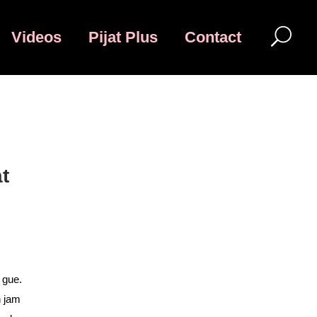
Videos
Pijat Plus
Contact
t
 gue.
h jam