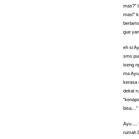
mas?” t
mas!” k
berlama
gue yan
eh si A
sms pun
iseng n
ma Ayu 
kerasa 
dekat r
“kenapa
bisa…” 
Ayu…. S
rumah D