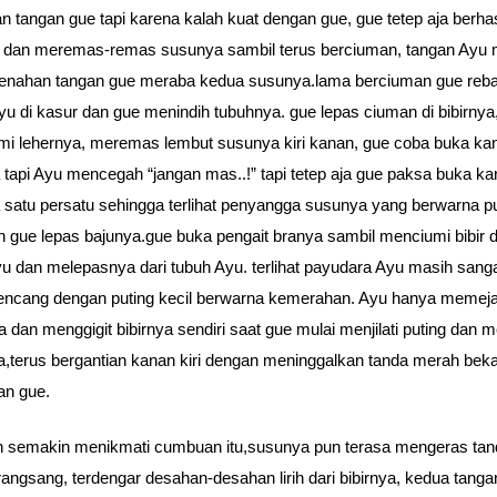
 tangan gue tapi karena kalah kuat dengan gue, gue tetep aja berhas
 dan meremas-remas susunya sambil terus berciuman, tangan Ayu 
enahan tangan gue meraba kedua susunya.lama berciuman gue reba
yu di kasur dan gue menindih tubuhnya. gue lepas ciuman di bibirnya
i lehernya, meremas lembut susunya kiri kanan, gue coba buka ka
 tapi Ayu mencegah “jangan mas..!” tapi tetep aja gue paksa buka ka
 satu persatu sehingga terlihat penyangga susunya yang berwarna put
n gue lepas bajunya.gue buka pengait branya sambil menciumi bibir 
yu dan melepasnya dari tubuh Ayu. terlihat payudara Ayu masih sang
encang dengan puting kecil berwarna kemerahan. Ayu hanya meme
 dan menggigit bibirnya sendiri saat gue mulai menjilati puting dan
,terus bergantian kanan kiri dengan meninggalkan tanda merah bek
an gue.
 semakin menikmati cumbuan itu,susunya pun terasa mengeras tan
erangsang, terdengar desahan-desahan lirih dari bibirnya, kedua tang