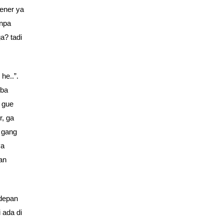
bener ya
anpa
a? tadi
he..”.
oba
u gue
r, ga
k gang
ya
an
 depan
 ada di