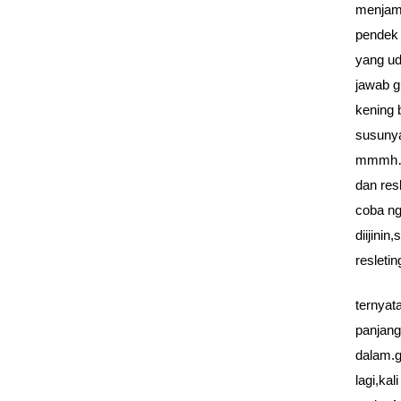
menjam
pendek 
yang ud
jawab g
kening 
susunya
mmmh…”
dan res
coba ng
diijini
resleti
ternyat
panjang
dalam.g
lagi,ka