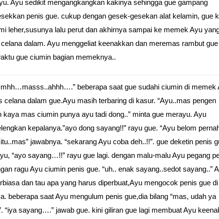
yu. Ayu sedikit mengangkangkan kakinya sehingga gue gampang
ekkan penis gue. cukup dengan gesek-gesekan alat kelamin, gue 
i leher,susunya lalu perut dan akhirnya sampai ke memek Ayu yan
p celana dalam. Ayu menggeliat keenakkan dan meremas rambut gu
aktu gue ciumin bagian memeknya..
mhh…masss..ahhh….” beberapa saat gue sudahi ciumin di memek 
 celana dalam gue.Ayu masih terbaring di kasur. “Ayu..mas pengen
n kaya mas ciumin punya ayu tadi dong..” minta gue merayu. Ayu
engkan kepalanya.”ayo dong sayang!!” rayu gue. “Ayu belom perna
itu..mas” jawabnya. “sekarang Ayu coba deh..!!”. gue deketin penis 
yu, “ayo sayang…!!” rayu gue lagi. dengan malu-malu Ayu pegang p
gan ragu Ayu ciumin penis gue. “uh.. enak sayang..sedot sayang..” 
erbiasa dan tau apa yang harus diperbuat,Ayu mengocok penis gue di
a. beberapa saat Ayu mengulum penis gue,dia bilang “mas, udah ya
 “iya sayang….” jawab gue. kini giliran gue lagi membuat Ayu keena