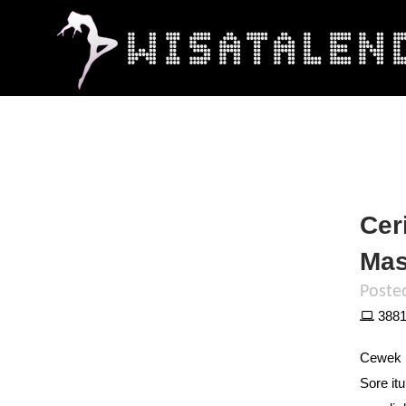
Cer
Mas
Poste
3881 
Cewek i
Sore it