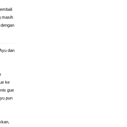
kembali
g masih
e dengan
Ayu dan
h
gue ke
enis gue
Ayu pun
kkan,