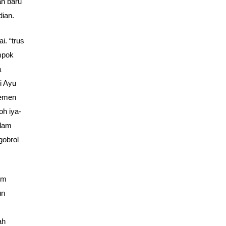
an baru
dian.
i. “trus
mpok
a
i Ayu
temen
oh iya-
alam
gobrol
im
un
ah