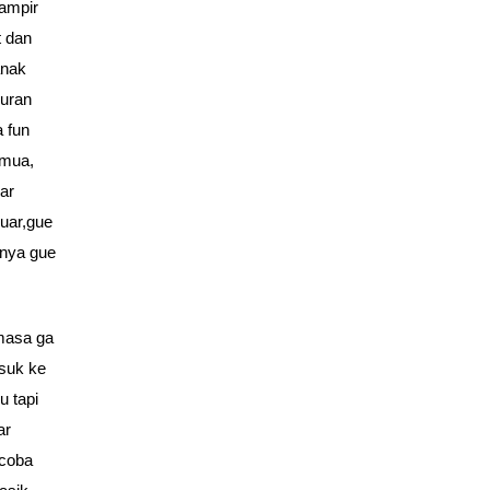
mampir
 dan
anak
duran
a fun
emua,
ar
uar,gue
anya gue
.masa ga
asuk ke
u tapi
ar
 coba