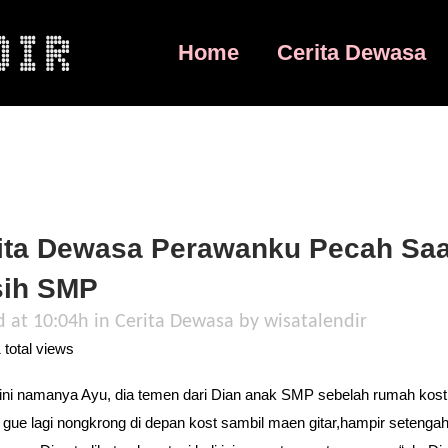
Home
Cerita Dewasa
ita Dewasa Perawanku Pecah Saa
ih SMP
d at 10:04h
in
Cerita Dewasa
by
wisatalendir
total views
ni namanya Ayu, dia temen dari Dian anak SMP sebelah rumah kost
u gue lagi nongkrong di depan kost sambil maen gitar,hampir setenga