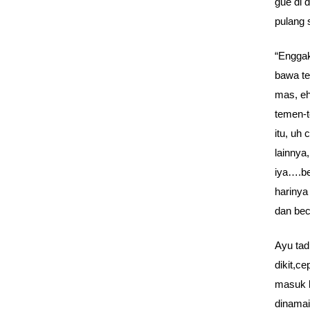
gue di 
pulang 
“Enggak
bawa te
mas, eh
temen-t
itu, uh
lainnya,
iya….be
harinya
dan be
Ayu tad
dikit,c
masuk k
dinamai