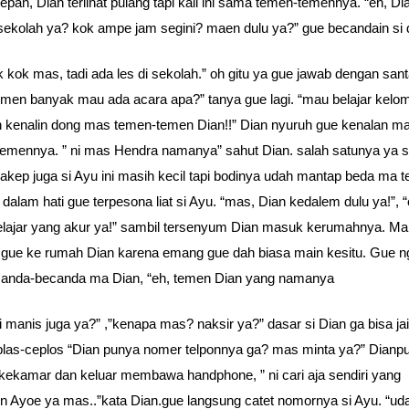
depan, Dian terlihat pulang tapi kali ini sama temen-temennya. “eh, Di
sekolah ya? kok ampe jam segini? maen dulu ya?” gue becandain si 
 kok mas, tadi ada les di sekolah.” oh gitu ya gue jawab dengan santa
men banyak mau ada acara apa?” tanya gue lagi. “mau belajar kelo
 kenalin dong mas temen-temen Dian!!” Dian nyuruh gue kenalan m
emennya. ” ni mas Hendra namanya” sahut Dian. salah satunya ya s
 cakep juga si Ayu ini masih kecil tapi bodinya udah mantap beda ma 
 dalam hati gue terpesona liat si Ayu. “mas, Dian kedalem dulu ya!”, “
lajar yang akur ya!” sambil tersenyum Dian masuk kerumahnya. M
 gue ke rumah Dian karena emang gue dah biasa main kesitu. Gue n
canda-becanda ma Dian, “eh, temen Dian yang namanya
i manis juga ya?” ,”kenapa mas? naksir ya?” dasar si Dian ga bisa ja
eplas-ceplos “Dian punya nomer telponnya ga? mas minta ya?” Dianp
ekamar dan keluar membawa handphone, ” ni cari aja sendiri yang
n Ayoe ya mas..”kata Dian.gue langsung catet nomornya si Ayu. “ud