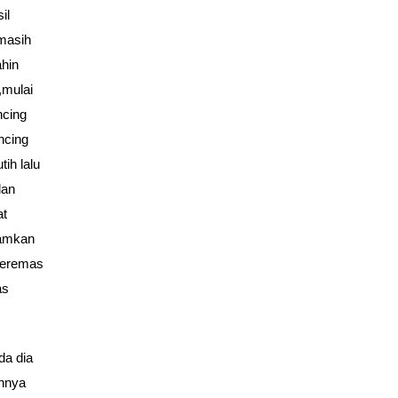
il
masih
hin
,mulai
ncing
ncing
ih lalu
dan
at
jamkan
 meremas
as
da dia
annya