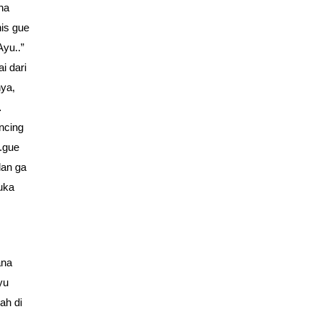
na
is gue
Ayu..”
i dari
nya,
…
ncing
.gue
dan ga
uka
ana
yu
ah di