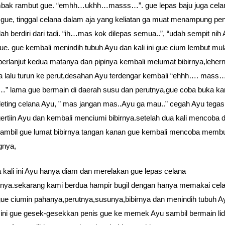
bak rambut gue. “emhh…ukhh…masss…”. gue lepas baju juga cela
gue, tinggal celana dalam aja yang keliatan ga muat menampung pen
ah berdiri dari tadi. “ih…mas kok dilepas semua..”, “udah sempit nih 
ue. gue kembali menindih tubuh Ayu dan kali ini gue cium lembut mula
berlanjut kedua matanya dan pipinya kembali melumat bibirnya,leher
 lalu turun ke perut,desahan Ayu terdengar kembali “ehhh…. mass
 lama gue bermain di daerah susu dan perutnya,gue coba buka ka
leting celana Ayu, ” mas jangan mas..Ayu ga mau..” cegah Ayu tegas
ertiin Ayu dan kembali menciumi bibirnya.setelah dua kali mencoba 
n,sambil gue lumat bibirnya tangan kanan gue kembali mencoba memb
ngnya,
a kali ini Ayu hanya diam dan merelakan gue lepas celana
nya.sekarang kami berdua hampir bugil dengan hanya memakai cel
ue ciumin pahanya,perutnya,susunya,bibirnya dan menindih tubuh A
li ini gue gesek-gesekkan penis gue ke memek Ayu sambil bermain lid