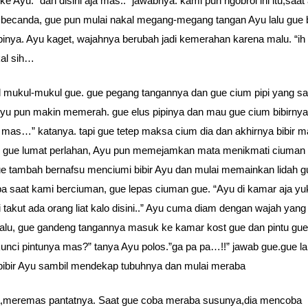
ke Ayu. “dah disini aja mas..” jawabnya. kami pun ngobrol ini itu,saat
,becanda, gue pun mulai nakal megang-megang tangan Ayu lalu gue b
pinya. Ayu kaget, wajahnya berubah jadi kemerahan karena malu. “i
al sih…
l mukul-mukul gue. gue pegang tangannya dan gue cium pipi yang sa
yu pun makin memerah. gue elus pipinya dan mau gue cium bibirnya
mas…” katanya. tapi gue tetep maksa cium dia dan akhirnya bibir 
l gue lumat perlahan, Ayu pun memejamkan mata menikmati ciuman 
ue tambah bernafsu menciumi bibir Ayu dan mulai memainkan lidah g
a saat kami berciuman, gue lepas ciuman gue. “Ayu di kamar aja yuk
ti takut ada orang liat kalo disini..” Ayu cuma diam dengan wajah yan
lu, gue gandeng tangannya masuk ke kamar kost gue dan pintu gue
kunci pintunya mas?” tanya Ayu polos.”ga pa pa…!!” jawab gue.gue lan
bibir Ayu sambil mendekap tubuhnya dan mulai meraba
a,meremas pantatnya. Saat gue coba meraba susunya,dia mencoba