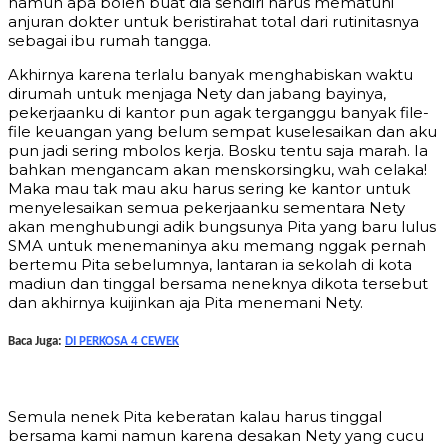
namun apa boleh buat dia sendiri harus mematuhi
anjuran dokter untuk beristirahat total dari rutinitasnya
sebagai ibu rumah tangga.
Akhirnya karena terlalu banyak menghabiskan waktu
dirumah untuk menjaga Nety dan jabang bayinya,
pekerjaanku di kantor pun agak terganggu banyak file-
file keuangan yang belum sempat kuselesaikan dan aku
pun jadi sering mbolos kerja. Bosku tentu saja marah. Ia
bahkan mengancam akan menskorsingku, wah celaka!
Maka mau tak mau aku harus sering ke kantor untuk
menyelesaikan semua pekerjaanku sementara Nety
akan menghubungi adik bungsunya Pita yang baru lulus
SMA untuk menemaninya aku memang nggak pernah
bertemu Pita sebelumnya, lantaran ia sekolah di kota
madiun dan tinggal bersama neneknya dikota tersebut
dan akhirnya kuijinkan aja Pita menemani Nety.
Baca Juga:
DI PERKOSA 4 CEWEK
Semula nenek Pita keberatan kalau harus tinggal
bersama kami namun karena desakan Nety yang cucu