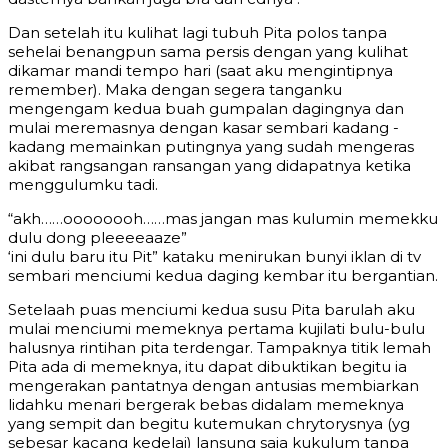
Dan setelah itu kulihat lagi tubuh Pita polos tanpa
sehelai benangpun sama persis dengan yang kulihat
dikamar mandi tempo hari (saat aku mengintipnya
remember). Maka dengan segera tanganku
mengengam kedua buah gumpalan dagingnya dan
mulai meremasnya dengan kasar sembari kadang -
kadang memainkan putingnya yang sudah mengeras
akibat rangsangan ransangan yang didapatnya ketika
menggulumku tadi.
“akh……oooooooh……mas jangan mas kulumin memekku
dulu dong pleeeeaaze”
‘ini dulu baru itu Pit” kataku menirukan bunyi iklan di tv
sembari menciumi kedua daging kembar itu bergantian.
Setelaah puas menciumi kedua susu Pita barulah aku
mulai menciumi memeknya pertama kujilati bulu-bulu
halusnya rintihan pita terdengar. Tampaknya titik lemah
Pita ada di memeknya, itu dapat dibuktikan begitu ia
mengerakan pantatnya dengan antusias membiarkan
lidahku menari bergerak bebas didalam memeknya
yang sempit dan begitu kutemukan chrytorysnya (yg
sebesar kacang kedelai) lansung saja kukulum tanpa