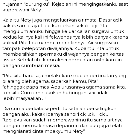
hujaman “burungku”. Kejadian ini mengingatkanku saat
kuperawani Nety .
Kala itu Nety juga mengeluarkan air mata. Dasar adik
kakak sama saja. Lalu kubiarkan sekali lagi Pita
mengulum anuku hingga keluar cairan surgawi untuk
kedua kalinya kali ini fekwendsinya lebih banyak karena
kulihat Pita tak mampu menelannya. Air surgawiku
tampak belepotan diwajahnya. Kubantu Pita untuk
membersihkan spermaku di wajahnya dengan kertas
tissue. Setelah itu kami akhiri perbuatan nista kami ini
dengan cumbuan mesra.
“Pita,kita baru saja melakukan sebuah perbuatan yang
dilarang oleh agama, sadarkah kamu, Pita”
“ah,nggak papa mas. Apa urusannya agama sama kita,
toh kita Cuma melakukan hubungan sex tidak
lebih”masyaallah …!
Dia cuma berkata seperti itu setelah berselingkuh
dengan aku, kakak iparnya sendiri ck…ck…..ck…
“tapi aku kan sudah memerawanimu itu sama artinya
dengan merusak masa depanmu dan aku juga telah
menghianati cinta mbakyumu Nety”