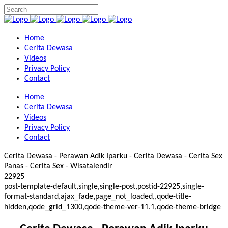
Home
Cerita Dewasa
Videos
Privacy Policy
Contact
Home
Cerita Dewasa
Videos
Privacy Policy
Contact
Cerita Dewasa - Perawan Adik Iparku - Cerita Dewasa - Cerita Sex
Panas - Cerita Sex - Wisatalendir
22925
post-template-default,single,single-post,postid-22925,single-
format-standard,ajax_fade,page_not_loaded,,qode-title-
hidden,qode_grid_1300,qode-theme-ver-11.1,qode-theme-bridge