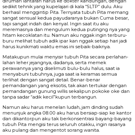
dirumah lantaran harus ke dokter kandungan, dengan
sedikit tehnik yang kupelajari di kala “SLTP” dulu. Aku
berhasil menggintip Pita. Ternyata tubuh Pita memang
sangat sensual kedua payudaranya bukan Cuma besar,
tapi sangat indah dan kenyal. Ingin saat itu aku
meremasnya dan mengulum kedua putingng nya yang
hitam kecoklatan itu. Namun aku nggak ingin terburu-
buru melihat tubuh adik ipar kan nggak setiap hari jadi
harus kunikmati waktu emas ini sebaik-baiknya.
Matakupun mulai menyisir tubuh Pita secara perlahan-
lahan leher jejangnya, dadanya, serta memek
perawannya yang diselimuti bulu-bulu halus, saat ia
menyabuni tubuhnya, juga saat ia keramas semua
terlihat dengan sangat detail. Benar-benar
pemandangan yang eksotis, tak akan tertukar dengan
pemandangan gunung willis sekalipun pokoke oke dan
tanpa sadar “adik kecil”kupun terbangun.
Namun aku harus menelan ludah, jam dinding sudah
menunjuk angka 08.00 aku harus bersiap-siap ke kantor
dan dikantorpun aku tak berkonsentrasi bayang-bayang
tubuh Pita mengisi terus seluruh otakku, ingin rasanya
aku pulang dan mengentot sorang wanita.