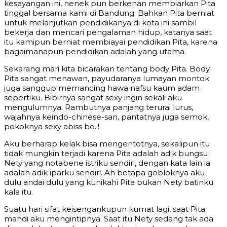
kesayangan ini, nenek pun berkenan membiarkan Pita
tinggal bersama kami di Bandung. Bahkan Pita berniat
untuk melanjutkan pendidikanya di kota ini sambil
bekerja dan mencari pengalaman hidup, katanya saat
itu kamipun berniat membiayai pendidikan Pita, karena
bagaimanapun pendidikan adalah yang utama.
Sekarang mari kita bicarakan tentang body Pita. Body
Pita sangat menawan, payudaranya lumayan montok
juga sanggup memancing hawa nafsu kaum adam
sepertiku. Bibirnya sangat sexy ingin sekali aku
mengulumnya. Rambutnya panjang terurai lurus,
wajahnya keindo-chinese-san, pantatnya juga semok,
pokoknya sexy abiss bo..!
Aku berharap kelak bisa mengentotnya, sekalipun itu
tidak mungkin terjadi karena Pita adalah adik bungsu
Nety yang notabene istriku sendiri, dengan kata lain ia
adalah adik iparku sendiri. Ah betapa gobloknya aku
dulu andai dulu yang kunikahi Pita bukan Nety batinku
kala itu.
Suatu hari sifat keisengankupun kumat lagi, saat Pita
mandi aku mengintipnya. Saat itu Nety sedang tak ada