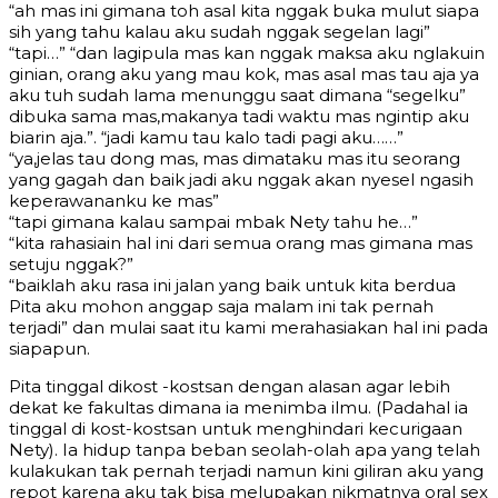
“ah mas ini gimana toh asal kita nggak buka mulut siapa
sih yang tahu kalau aku sudah nggak segelan lagi”
“tapi…” “dan lagipula mas kan nggak maksa aku nglakuin
ginian, orang aku yang mau kok, mas asal mas tau aja ya
aku tuh sudah lama menunggu saat dimana “segelku”
dibuka sama mas,makanya tadi waktu mas ngintip aku
biarin aja.”. “jadi kamu tau kalo tadi pagi aku……”
“ya,jelas tau dong mas, mas dimataku mas itu seorang
yang gagah dan baik jadi aku nggak akan nyesel ngasih
keperawananku ke mas”
“tapi gimana kalau sampai mbak Nety tahu he…”
“kita rahasiain hal ini dari semua orang mas gimana mas
setuju nggak?”
“baiklah aku rasa ini jalan yang baik untuk kita berdua
Pita aku mohon anggap saja malam ini tak pernah
terjadi” dan mulai saat itu kami merahasiakan hal ini pada
siapapun.
Pita tinggal dikost -kostsan dengan alasan agar lebih
dekat ke fakultas dimana ia menimba ilmu. (Padahal ia
tinggal di kost-kostsan untuk menghindari kecurigaan
Nety). Ia hidup tanpa beban seolah-olah apa yang telah
kulakukan tak pernah terjadi namun kini giliran aku yang
repot karena aku tak bisa melupakan nikmatnya oral sex