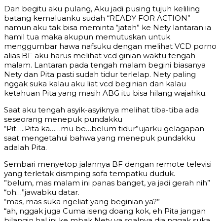
Dan begitu aku pulang, Aku jadi pusing tujuh keliling
batang kemaluanku sudah “READY FOR ACTION”
namun aku tak bisa meminta “jatah” ke Nety lantaran ia
hamil tua maka akupun memutuskan untuk
menggumbar hawa nafsuku dengan melihat VCD porno
alias BF aku harus melihat vcd ginian waktu tengah
malam. Lantaran pada tengah malam begini biasanya
Nety dan Pita pasti sudah tidur terlelap. Nety paling
nggak suka kalau aku liat vcd beginian dan kalau
ketahuan Pita yang masih ABG itu bisa hilang wajahku.
Saat aku tengah asyik-asyiknya melihat tiba-tiba ada
seseorang menepuk pundakku
“Pit…..Pita ka……mu be…belum tidur”ujarku gelagapan
saat mengetahui bahwa yang menepuk pundakku
adalah Pita.
Sembari menyetop jalannya BF dengan remote televisi
yang terletak dismping sofa tempatku duduk.
”belum, mas malam ini panas banget, ya jadi gerah nih”
“oh…”jawabku datar.
“mas, mas suka ngeliat yang beginian ya?”
“ah, nggak juga Cuma iseng doang kok, eh Pita jangan
bilangin hal ini ke mbak Nety ya soalnya dia nggak suka