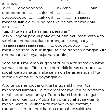
ammpun.
“akh………oooooooooo…………….akkkhh………………… akh………
oooooooooo…………….akkkhh………………… akh………
oooooooooo…………….akkkhh…………………maaaaas
maaaasukin aja burung mas ke dalam memek aku
akh…………….”
“tapi ,Pita kamu kan masih perawan”
“askh….nggak peduli pokoke puasin aku mas” kata Pita
sembari menancapkan burungku ke vaginanya.
“aaaaaaaaaaaaaaaaaa…………..oooooooooo………….”
masuklah semua burungku seiring dengan erangan Pita
(menahan sakitnya hujaman anuku).
Setelah itu mulailah kugenjot tubuh Pita semakin lama
semakin cepat. Pita terus memekik keras namun aku
sudah gelap mata, maka semakin keras erangan Pita
semakin keras pula goyanganku.
Aku terus mengoyang Pita hingga akhirnya Pita
mencapai klimaks. Cairan orgasmenya keluar bersama
darah keperawanannya. Tubuh kami berdua bagai
bermandi keringat. Kubiarkan pita istirahat sekitar 15
menit. Saat itu kulihat Pita menyeka air matanya
mungkin ia menangis karena menahan sakitnya