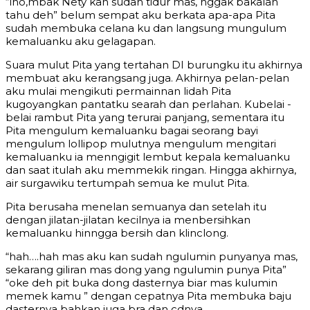
“lho,mbak Nety kan sudah tidur mas, nggak bakalan
tahu deh” belum sempat aku berkata apa-apa Pita
sudah membuka celana ku dan langsung mungulum
kemaluanku aku gelagapan.
Suara mulut Pita yang tertahan DI burungku itu akhirnya
membuat aku kerangsang juga. Akhirnya pelan-pelan
aku mulai mengikuti permainnan lidah Pita
kugoyangkan pantatku searah dan perlahan. Kubelai -
belai rambut Pita yang terurai panjang, sementara itu
Pita mengulum kemaluanku bagai seorang bayi
mengulum lollipop mulutnya mengulum mengitari
kemaluanku ia menngigit lembut kepala kemaluanku
dan saat itulah aku memmekik ringan. Hingga akhirnya,
air surgawiku tertumpah semua ke mulut Pita.
Pita berusaha menelan semuanya dan setelah itu
dengan jilatan-jilatan kecilnya ia menbersihkan
kemaluanku hinngga bersih dan klinclong.
“hah….hah mas aku kan sudah ngulumin punyanya mas,
sekarang giliran mas dong yang ngulumin punya Pita”
“oke deh pit buka dong dasternya biar mas kulumin
memek kamu ” dengan cepatnya Pita membuka baju
dasternya bahkan juga bra dan cdnya .