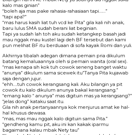
kalo mas ginian”
“boleh aja mas pake rahasia-rahasiaan tapi……”
“tapi apa?”
“mas harus kasih liat tuh vcd ke Pita” gila kali nih anak,
baru lulus SMA sudah berani liat beginian.
Tapi ya sudah lah toh aku sudah ketangkep basah jadi
mau nggak mau kustel lagi deh BF tersebut dan kami
pun melihat BF itu berduaan di sofa kayak Romi dan yuli.
Akhirnya tibalah adegan dimana pemain pria dikulum
batang kemaluaannya oleh si pemain wanita (oral sex).
“mas kenapa sih kok tuh cowok seneng banget waktu
“anunya” dikulum sama sicewek itu”Tanya Pita kujawab
saja dengan jujur.
“ehh….tuh cowok kerangsang kali. Aku bilangin ya pit
cowok itu kalo dikulum anunya bakal kerangsang.”
“emang kalo “ anunya” mas digituin mas ya kerangsang?”
“jelas dong” kataku saat itu.
Gila nih anak pertanyaannya kok menjurus amat ke hal-
hal khusus dewasa.
“mas, mas mau nggak kalo digituin sama Pita.”
“gendheng kamu pit, aku ini kan kakak iparmu
bagaimana kalau mbak Nety tau”