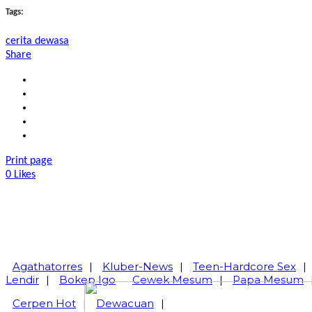
Tags:
cerita dewasa
Share
Print page
0
Likes
Agathatorres
|
Kluber-News
|
Teen-Hardcore Sex
|
Lendir
|
Bokep Igo
Cewek Mesum
|
Papa Mesum
Cerpen Hot
|
Dewacuan
|