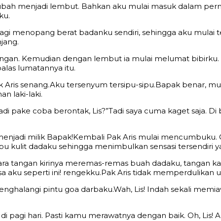
ubah menjadi lembut. Bahkan aku mulai masuk dalam perm
ku.
at lagi menopang berat badanku sendiri, sehingga aku mula
jang.
angan. Kemudian dengan lembut ia mulai melumat bibirku.
las lumatannya itu.
Pak Aris senang.Aku tersenyum tersipu-sipu.Bapak benar, mu
n laki-laki.
di pake coba berontak, Lis?”Tadi saya cuma kaget saja. Di
h menjadi milik Bapak!Kembali Pak Aris mulai mencumbuku
pu kulit dadaku sehingga menimbulkan sensasi tersendiri
entara tangan kirinya meremas-remas buah dadaku, tangan
iksa aku seperti ini! rengekku.Pak Aris tidak memperdulikan
menghalangi pintu goa darbaku.Wah, Lis! Indah sekali m
agi hari. Pasti kamu merawatnya dengan baik. Oh, Lis! Ak