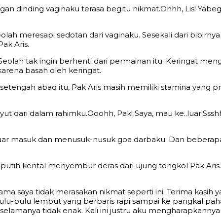
gan dinding vaginaku terasa begitu nikmat.Ohhh, Lis! Yabe
ah meresapi sedotan dari vaginaku. Sesekali dari bibirn
ak Aris.
lah tak ingin berhenti dari permainan itu. Keringat menga
arena basah oleh keringat.
 setengah abad itu, Pak Aris masih memiliki stamina yan
t dari dalam rahimku.Ooohh, Pak! Saya, mau ke..luar!Sssh
uar masuk dan menusuk-nusuk goa darbaku. Dan beberapa 
putih kental menyembur deras dari ujung tongkol Pak Aris.
ma saya tidak merasakan nikmat seperti ini. Terima kasih
bulu-bulu lembut yang berbaris rapi sampai ke pangkal p
k selamanya tidak enak. Kali ini justru aku mengharapkannya 