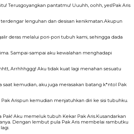
gitu! Terusgoyangkan pantatmu! Uuuhh, oohh, yes!Pak Aris
ya terdengar lenguhan dan desisan kenikmatan.Akupun
lir deras melalui pori-pori tubuh kami, sehingga dada
g prima. Sampai-sampai aku kewalahan menghadapi
hhtt, Arrhhhggg! Aku tidak kuat lagi menahan sesuatu
saat kemudian, aku juga merasakan batang k*ntol Pak
 Pak Arispun kemudian menjatuhkan diri ke sisi tubuhku.
 ya Pak! Aku memeluk tubuh Kekar Pak Aris.Kusandarkan
ahanya. Dengan lembut pula Pak Aris membelai rambutku
lagi.