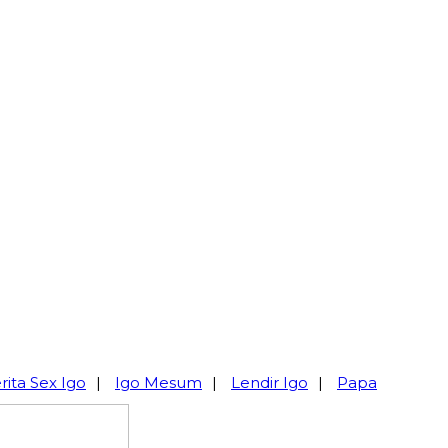
rita Sex Igo
|
Igo Mesum
|
Lendir Igo
|
Papa