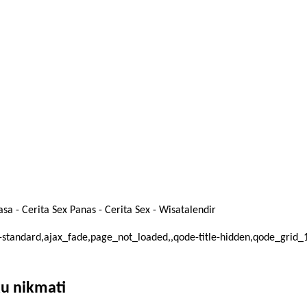
a - Cerita Sex Panas - Cerita Sex - Wisatalendir
mat-standard,ajax_fade,page_not_loaded,,qode-title-hidden,qode_gri
u nikmati