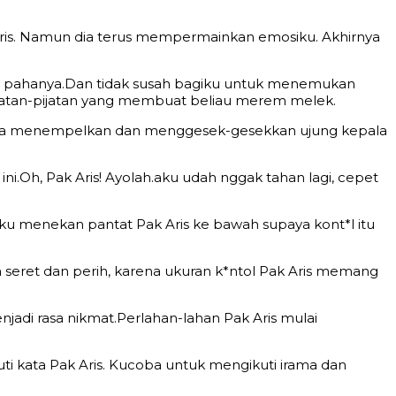
 Aris. Namun dia terus mempermainkan emosiku. Akhirnya
l pahanya.Dan tidak susah bagiku untuk menemukan
pijatan-pijatan yang membuat beliau merem melek.
nya menempelkan dan menggesek-gesekkan ujung kepala
ni.Oh, Pak Aris! Ayolah.aku udah nggak tahan lagi, cepet
u menekan pantat Pak Aris ke bawah supaya kont*l itu
a seret dan perih, karena ukuran k*ntol Pak Aris memang
jadi rasa nikmat.Perlahan-lahan Pak Aris mulai
ti kata Pak Aris. Kucoba untuk mengikuti irama dan