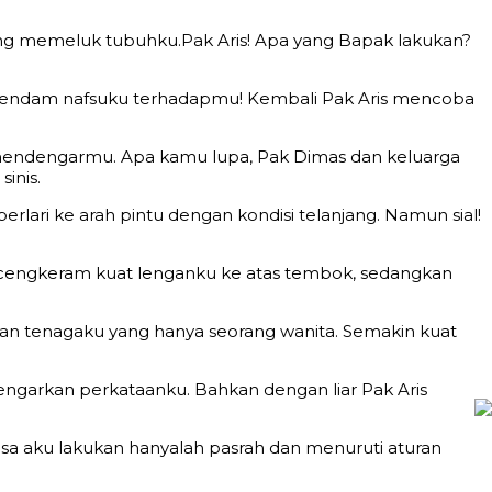
ang memeluk tubuhku.Pak Aris! Apa yang Bapak lakukan?
memendam nafsuku terhadapmu! Kembali Pak Aris mencoba
ng mendengarmu. Apa kamu lupa, Pak Dimas dan keluarga
inis.
lari ke arah pintu dengan kondisi telanjang. Namun sial!
cengkeram kuat lenganku ke atas tembok, sedangkan
n tenagaku yang hanya seorang wanita. Semakin kuat
ngarkan perkataanku. Bahkan dengan liar Pak Aris
isa aku lakukan hanyalah pasrah dan menuruti aturan