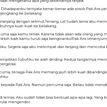
 saat mengetahui apa yang sebenarnya terjadi.
. Dihadapanku ternyata benar-benar ada sosok Pak Aris y
rjengkang ke belakang.
 telanjang dengan selimut.Tenang, Lis! Sudah lama aku 
uhnya kuat-kuat ke belakang.
Percuma saja kamu teriak. Karena tidak akan ada orang ya
ebih baik kamu turuti saja keinginanku!Pak Aris tersenyum s
ku. Segera saja aku melompat dari ranjang dan mencoba ber
impitkan tubuhku ke arah dinding. Kedua tangannya men
bergerak.
ma, tenaga Pak Aris memang jauh lebih kuat dibandingka
uhku.
kepada Pak Aris. Namun percuma saja. Beliau tidak mende
lemas. Aku sudah tidak bisa berbuat apa-apa lagi. Yang b
mulai mengendor.