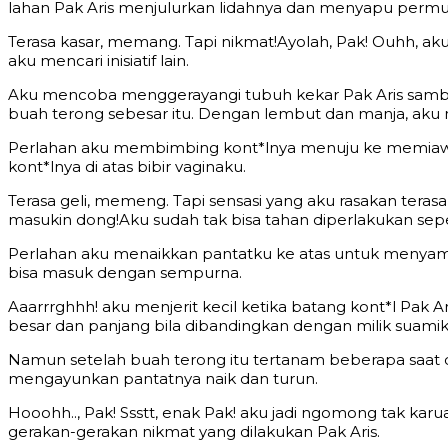
lahan Pak Aris menjulurkan lidahnya dan menyapu permuk
Terasa kasar, memang. Tapi nikmat!Ayolah, Pak! Ouhh, a
aku mencari inisiatif lain.
Aku mencoba menggerayangi tubuh kekar Pak Aris sambi
buah terong sebesar itu. Dengan lembut dan manja, aku 
Perlahan aku membimbing kont*lnya menuju ke memiaw
kont*lnya di atas bibir vaginaku.
Terasa geli, memeng. Tapi sensasi yang aku rasakan teras
masukin dong!Aku sudah tak bisa tahan diperlakukan seper
Perlahan aku menaikkan pantatku ke atas untuk menyamb
bisa masuk dengan sempurna.
Aaarrrghhh! aku menjerit kecil ketika batang kont*l Pak 
besar dan panjang bila dibandingkan dengan milik suamik
Namun setelah buah terong itu tertanam beberapa saat di 
mengayunkan pantatnya naik dan turun.
Hooohh.., Pak! Ssstt, enak Pak! aku jadi ngomong tak kar
gerakan-gerakan nikmat yang dilakukan Pak Aris.