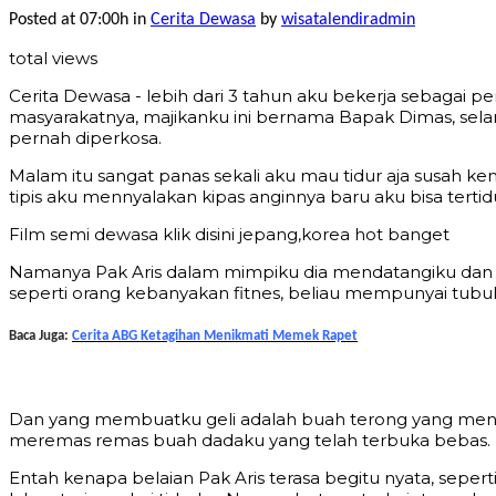
Posted at 07:00h
in
Cerita Dewasa
by
wisatalendiradmin
total views
Cerita Dewasa - lebih dari 3 tahun aku bekerja sebagai p
masyarakatnya, majikanku ini bernama Bapak Dimas, selam
pernah diperkosa.
Malam itu sangat panas sekali aku mau tidur aja susah 
tipis aku mennyalakan kipas anginnya baru aku bisa ter
Film semi dewasa klik disini jepang,korea hot banget
Namanya Pak Aris dalam mimpiku dia mendatangiku dan m
seperti orang kebanyakan fitnes, beliau mempunyai tubu
Baca Juga:
Cerita ABG Ketagihan Menikmati Memek Rapet
Dan yang membuatku geli adalah buah terong yang meng
meremas remas buah dadaku yang telah terbuka bebas.
Entah kenapa belaian Pak Aris terasa begitu nyata, sepe