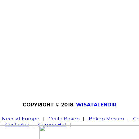
COPYRIGHT © 2018.
WISATALENDIR
Neccsd-Europe
|
Cerita Bokep
|
Bokep Mesum
|
Ce
|
Cerita Sek
|
Cerpen Hot
|