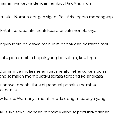
ainannya ketika dengan lembut Pak Aris mulai
i terkulai. Namun dengan sigap, Pak Aris segera menangkap
 Entah kenapa aku tidak kuasa untuk menolaknya.
ngkin lebih baik saya menuruti bapak dari pertama tadi.
 balik penampilan bapak yang bersahaja, kok tega-
. Ciumannya mulai merambat melalui leherku kemudian
 yang semakin membuatku serasa terbang ke angkasa.
 kanannya tengah sibuk di pangkal pahaku membuat
 ucapanku.
emiaw kamu. Warnanya merah muda dengan baunya yang
u suka sekali dengan memiaw yang seperti ini!Perlahan-