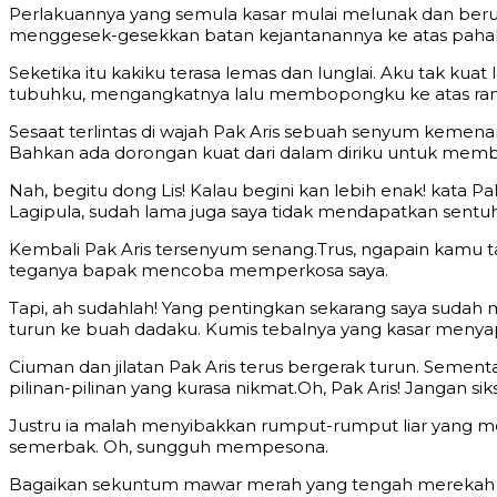
Perlakuannya yang semula kasar mulai melunak dan ber
menggesek-gesekkan batan kejantanannya ke atas paha
Seketika itu kakiku terasa lemas dan lunglai. Aku tak ku
tubuhku, mengangkatnya lalu membopongku ke atas ran
Sesaat terlintas di wajah Pak Aris sebuah senyum kemen
Bahkan ada dorongan kuat dari dalam diriku untuk memba
Nah, begitu dong Lis! Kalau begini kan lebih enak! kata 
Lagipula, sudah lama juga saya tidak mendapatkan sentuha
Kembali Pak Aris tersenyum senang.Trus, ngapain kamu ta
teganya bapak mencoba memperkosa saya.
Tapi, ah sudahlah! Yang pentingkan sekarang saya suda
turun ke buah dadaku. Kumis tebalnya yang kasar menya
Ciuman dan jilatan Pak Aris terus bergerak turun. Sem
pilinan-pilinan yang kurasa nikmat.Oh, Pak Aris! Jangan s
Justru ia malah menyibakkan rumput-rumput liar yang 
semerbak. Oh, sungguh mempesona.
Bagaikan sekuntum mawar merah yang tengah merekah di p