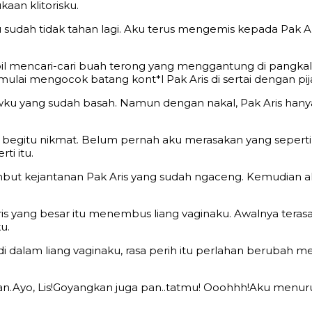
aan klitorisku.
ku sudah tidak tahan lagi. Aku terus mengemis kepada Pak
l mencari-cari buah terong yang menggantung di pangka
mulai mengocok batang kont*l Pak Aris di sertai dengan 
ku yang sudah basah. Namun dengan nakal, Pak Aris ha
a begitu nikmat. Belum pernah aku merasakan yang seperti i
ti itu.
ut kejantanan Pak Aris yang sudah ngaceng. Kemudian ak
Aris yang besar itu menembus liang vaginaku. Awalnya teras
u.
dalam liang vaginaku, rasa perih itu perlahan berubah men
uan.Ayo, Lis!Goyangkan juga pan..tatmu! Ooohhh!Aku menuru