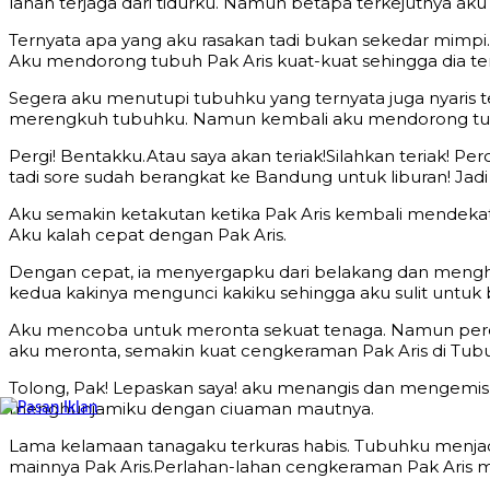
lahan terjaga dari tidurku. Namun betapa terkejutnya aku
Ternyata apa yang aku rasakan tadi bukan sekedar mimpi
Aku mendorong tubuh Pak Aris kuat-kuat sehingga dia te
Segera aku menutupi tubuhku yang ternyata juga nyaris
merengkuh tubuhku. Namun kembali aku mendorong tub
Pergi! Bentakku.Atau saya akan teriak!Silahkan teriak! 
tadi sore sudah berangkat ke Bandung untuk liburan! Jadi l
Aku semakin ketakutan ketika Pak Aris kembali mendekati
Aku kalah cepat dengan Pak Aris.
Dengan cepat, ia menyergapku dari belakang dan mengh
kedua kakinya mengunci kakiku sehingga aku sulit untuk 
Aku mencoba untuk meronta sekuat tenaga. Namun percu
aku meronta, semakin kuat cengkeraman Pak Aris di Tub
Tolong, Pak! Lepaskan saya! aku menangis dan mengemis 
menghunjamiku dengan ciuaman mautnya.
Lama kelamaan tanagaku terkuras habis. Tubuhku menjadi 
mainnya Pak Aris.Perlahan-lahan cengkeraman Pak Aris 