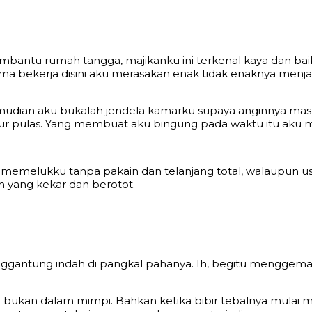
embantu rumah tangga, majikanku ini terkenal kaya dan baik
a bekerja disini aku merasakan enak tidak enaknya menjad
kemudian aku bukalah jendela kamarku supaya anginnya ma
tidur pulas. Yang membuat aku bingung pada waktu itu aku
emelukku tanpa pakain dan telanjang total, walaupun usi
h yang kekar dan berotot.
gantung indah di pangkal pahanya. Ih, begitu menggema
rti bukan dalam mimpi. Bahkan ketika bibir tebalnya mula