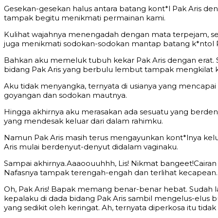
Gesekan-gesekan halus antara batang kont*l Pak Aris den
tampak begitu menikmati permainan kami.
Kulihat wajahnya menengadah dengan mata terpejam, seol
juga menikmati sodokan-sodokan mantap batang k*ntol P
Bahkan aku memeluk tubuh kekar Pak Aris dengan erat. Seo
bidang Pak Aris yang berbulu lembut tampak mengkilat k
Aku tidak menyangka, ternyata di usianya yang mencapai
goyangan dan sodokan mautnya.
Hingga akhirnya aku merasakan ada sesuatu yang berdenyu
yang mendesak keluar dari dalam rahimku.
Namun Pak Aris masih terus mengayunkan kont*lnya kel
Aris mulai berdenyut-denyut didalam vaginaku.
Sampai akhirnya.Aaaoouuhhh, Lis! Nikmat bangeet!Cairan 
Nafasnya tampak terengah-engah dan terlihat kecapean.
Oh, Pak Aris! Bapak memang benar-benar hebat. Sudah la
kepalaku di dada bidang Pak Aris sambil mengelus-elus 
yang sedikit oleh keringat. Ah, ternyata diperkosa itu tida