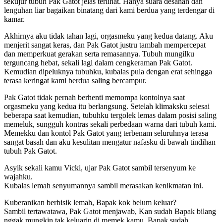
sekujur tubuh Pak Gatot jelas terlihat. Hanya suara desahan dan
lenguhan liar bagaikan binatang dari kami berdua yang terdengar di
kamar.
Akhirnya aku tidak tahan lagi, orgasmeku yang kedua datang. Aku
menjerit sangat keras, dan Pak Gatot justru tambah mempercepat
dan memperkuat gerakan serta remasannya. Tubuh mungilku
terguncang hebat, sekali lagi dalam cengkeraman Pak Gatot.
Kemudian dipeluknya tubuhku, kubalas pula dengan erat sehingga
terasa keringat kami berdua saling bercampur.
Pak Gatot tidak pernah berhenti memompa kontolnya saat
orgasmeku yang kedua itu berlangsung. Setelah klimaksku selesai
beberapa saat kemudian, tubuhku tergolek lemas dalam posisi saling
memeluk, sungguh kontras sekali perbedaan warna dari tubuh kami.
Memekku dan kontol Pak Gatot yang terbenam seluruhnya terasa
sangat basah dan aku kesulitan mengatur nafasku di bawah tindihan
tubuh Pak Gatot.
Asyik sekali kamu Vicki, ujar Pak Gatot sambil tersenyum ke
wajahku.
Kubalas lemah senyumannya sambil merasakan kenikmatan ini.
Kuberanikan berbisik lemah, Bapak kok belum keluar?
Sambil tertawatawa, Pak Gatot menjawab, Kan sudah Bapak bilang
nggak mungkin tak keluarin di memek kamu. Bapak sudah