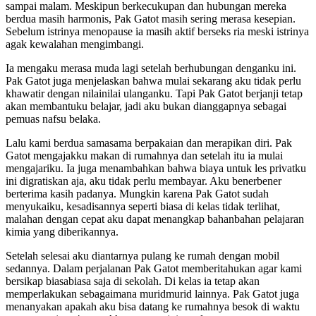
sampai malam. Meskipun berkecukupan dan hubungan mereka
berdua masih harmonis, Pak Gatot masih sering merasa kesepian.
Sebelum istrinya menopause ia masih aktif berseks ria meski istrinya
agak kewalahan mengimbangi.
Ia mengaku merasa muda lagi setelah berhubungan denganku ini.
Pak Gatot juga menjelaskan bahwa mulai sekarang aku tidak perlu
khawatir dengan nilainilai ulanganku. Tapi Pak Gatot berjanji tetap
akan membantuku belajar, jadi aku bukan dianggapnya sebagai
pemuas nafsu belaka.
Lalu kami berdua samasama berpakaian dan merapikan diri. Pak
Gatot mengajakku makan di rumahnya dan setelah itu ia mulai
mengajariku. Ia juga menambahkan bahwa biaya untuk les privatku
ini digratiskan aja, aku tidak perlu membayar. Aku benerbener
berterima kasih padanya. Mungkin karena Pak Gatot sudah
menyukaiku, kesadisannya seperti biasa di kelas tidak terlihat,
malahan dengan cepat aku dapat menangkap bahanbahan pelajaran
kimia yang diberikannya.
Setelah selesai aku diantarnya pulang ke rumah dengan mobil
sedannya. Dalam perjalanan Pak Gatot memberitahukan agar kami
bersikap biasabiasa saja di sekolah. Di kelas ia tetap akan
memperlakukan sebagaimana muridmurid lainnya. Pak Gatot juga
menanyakan apakah aku bisa datang ke rumahnya besok di waktu