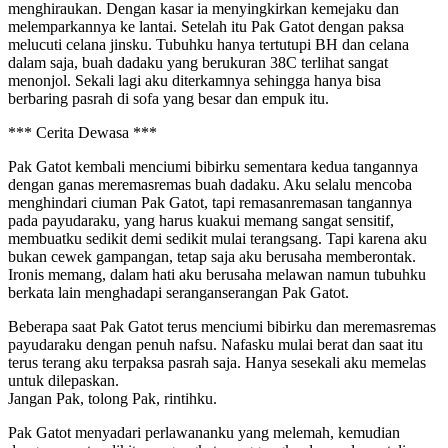
menghiraukan. Dengan kasar ia menyingkirkan kemejaku dan
melemparkannya ke lantai. Setelah itu Pak Gatot dengan paksa
melucuti celana jinsku. Tubuhku hanya tertutupi BH dan celana
dalam saja, buah dadaku yang berukuran 38C terlihat sangat
menonjol. Sekali lagi aku diterkamnya sehingga hanya bisa
berbaring pasrah di sofa yang besar dan empuk itu.
*** Cerita Dewasa ***
Pak Gatot kembali menciumi bibirku sementara kedua tangannya
dengan ganas meremasremas buah dadaku. Aku selalu mencoba
menghindari ciuman Pak Gatot, tapi remasanremasan tangannya
pada payudaraku, yang harus kuakui memang sangat sensitif,
membuatku sedikit demi sedikit mulai terangsang. Tapi karena aku
bukan cewek gampangan, tetap saja aku berusaha memberontak.
Ironis memang, dalam hati aku berusaha melawan namun tubuhku
berkata lain menghadapi seranganserangan Pak Gatot.
Beberapa saat Pak Gatot terus menciumi bibirku dan meremasremas
payudaraku dengan penuh nafsu. Nafasku mulai berat dan saat itu
terus terang aku terpaksa pasrah saja. Hanya sesekali aku memelas
untuk dilepaskan.
Jangan Pak, tolong Pak, rintihku.
Pak Gatot menyadari perlawananku yang melemah, kemudian