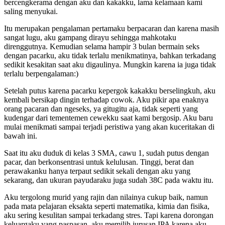
bercengkerama dengan aku dan kakakku, lama kelamaan kami
saling menyukai.
Itu merupakan pengalaman pertamaku berpacaran dan karena masih
sangat lugu, aku gampang dirayu sehingga mahkotaku
direnggutnya. Kemudian selama hampir 3 bulan bermain seks
dengan pacarku, aku tidak terlalu menikmatinya, bahkan terkadang
sedikit kesakitan saat aku digaulinya. Mungkin karena ia juga tidak
terlalu berpengalaman:)
Setelah putus karena pacarku kepergok kakakku berselingkuh, aku
kembali bersikap dingin terhadap cowok. Aku pikir apa enaknya
orang pacaran dan ngeseks, ya gitugitu aja, tidak seperti yang
kudengar dari tementemen cewekku saat kami bergosip. Aku baru
mulai menikmati sampai terjadi peristiwa yang akan kuceritakan di
bawah ini.
Saat itu aku duduk di kelas 3 SMA, cawu 1, sudah putus dengan
pacar, dan berkonsentrasi untuk kelulusan. Tinggi, berat dan
perawakanku hanya terpaut sedikit sekali dengan aku yang
sekarang, dan ukuran payudaraku juga sudah 38C pada waktu itu.
Aku tergolong murid yang rajin dan nilainya cukup baik, namun
pada mata pelajaran eksakta seperti matematika, kimia dan fisika,
aku sering kesulitan sampai terkadang stres. Tapi karena dorongan
keluargaku yang paspasan, aku memilih jurusan IPA karena aku