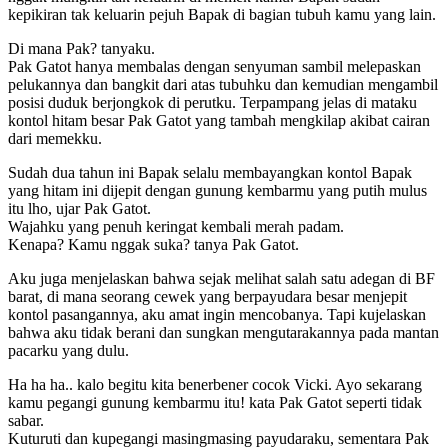
kepikiran tak keluarin pejuh Bapak di bagian tubuh kamu yang lain.
Di mana Pak? tanyaku.
Pak Gatot hanya membalas dengan senyuman sambil melepaskan
pelukannya dan bangkit dari atas tubuhku dan kemudian mengambil
posisi duduk berjongkok di perutku. Terpampang jelas di mataku
kontol hitam besar Pak Gatot yang tambah mengkilap akibat cairan
dari memekku.
Sudah dua tahun ini Bapak selalu membayangkan kontol Bapak
yang hitam ini dijepit dengan gunung kembarmu yang putih mulus
itu lho, ujar Pak Gatot.
Wajahku yang penuh keringat kembali merah padam.
Kenapa? Kamu nggak suka? tanya Pak Gatot.
Aku juga menjelaskan bahwa sejak melihat salah satu adegan di BF
barat, di mana seorang cewek yang berpayudara besar menjepit
kontol pasangannya, aku amat ingin mencobanya. Tapi kujelaskan
bahwa aku tidak berani dan sungkan mengutarakannya pada mantan
pacarku yang dulu.
Ha ha ha.. kalo begitu kita benerbener cocok Vicki. Ayo sekarang
kamu pegangi gunung kembarmu itu! kata Pak Gatot seperti tidak
sabar.
Kuturuti dan kupegangi masingmasing payudaraku, sementara Pak