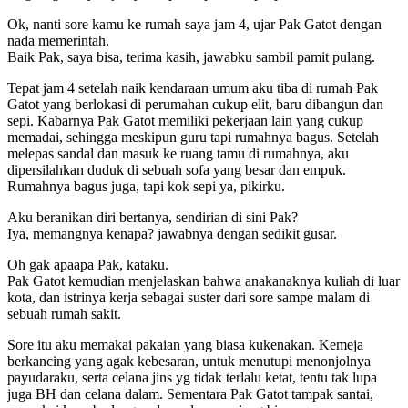
Ok, nanti sore kamu ke rumah saya jam 4, ujar Pak Gatot dengan
nada memerintah.
Baik Pak, saya bisa, terima kasih, jawabku sambil pamit pulang.
Tepat jam 4 setelah naik kendaraan umum aku tiba di rumah Pak
Gatot yang berlokasi di perumahan cukup elit, baru dibangun dan
sepi. Kabarnya Pak Gatot memiliki pekerjaan lain yang cukup
memadai, sehingga meskipun guru tapi rumahnya bagus. Setelah
melepas sandal dan masuk ke ruang tamu di rumahnya, aku
dipersilahkan duduk di sebuah sofa yang besar dan empuk.
Rumahnya bagus juga, tapi kok sepi ya, pikirku.
Aku beranikan diri bertanya, sendirian di sini Pak?
Iya, memangnya kenapa? jawabnya dengan sedikit gusar.
Oh gak apaapa Pak, kataku.
Pak Gatot kemudian menjelaskan bahwa anakanaknya kuliah di luar
kota, dan istrinya kerja sebagai suster dari sore sampe malam di
sebuah rumah sakit.
Sore itu aku memakai pakaian yang biasa kukenakan. Kemeja
berkancing yang agak kebesaran, untuk menutupi menonjolnya
payudaraku, serta celana jins yg tidak terlalu ketat, tentu tak lupa
juga BH dan celana dalam. Sementara Pak Gatot tampak santai,