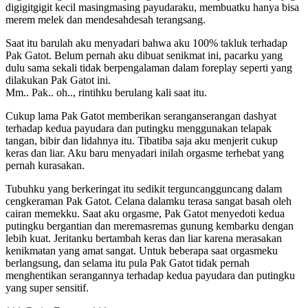
digigitgigit kecil masingmasing payudaraku, membuatku hanya bisa
merem melek dan mendesahdesah terangsang.
Saat itu barulah aku menyadari bahwa aku 100% takluk terhadap
Pak Gatot. Belum pernah aku dibuat senikmat ini, pacarku yang
dulu sama sekali tidak berpengalaman dalam foreplay seperti yang
dilakukan Pak Gatot ini.
Mm.. Pak.. oh.., rintihku berulang kali saat itu.
Cukup lama Pak Gatot memberikan seranganserangan dashyat
terhadap kedua payudara dan putingku menggunakan telapak
tangan, bibir dan lidahnya itu. Tibatiba saja aku menjerit cukup
keras dan liar. Aku baru menyadari inilah orgasme terhebat yang
pernah kurasakan.
Tubuhku yang berkeringat itu sedikit terguncangguncang dalam
cengkeraman Pak Gatot. Celana dalamku terasa sangat basah oleh
cairan memekku. Saat aku orgasme, Pak Gatot menyedoti kedua
putingku bergantian dan meremasremas gunung kembarku dengan
lebih kuat. Jeritanku bertambah keras dan liar karena merasakan
kenikmatan yang amat sangat. Untuk beberapa saat orgasmeku
berlangsung, dan selama itu pula Pak Gatot tidak pernah
menghentikan serangannya terhadap kedua payudara dan putingku
yang super sensitif.