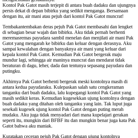
Kontol Pak Gatot masih terjepit di antara buah dadaku dan ujungnya
persis dekat di depan bibirku yang sedikit menganga. Bersamaan
dengan itu, air mani atau pejuh dari kontol Pak Gatot muncrat!
Tembakantembakan deras pejuh Pak Gatot membasahi dan lengket
di sebagian besar wajah dan bibirku. Aku tidak pernah berhenti
meremasremas payudara sambil menelan dan menjilati air mani Pak
Gatot yang mengarah ke bibirku dan keluar dengan derasnya. Aku
sampai kewalahan dengan banyaknya air mani yang keluar dari
kepala kontol Pak Gatot. Kemudian Pak Gatot bergerak maju
mundur lagi, sehingga air maninya muncrat dan mendarat tidak
beraturan di dagu, leher, dada dan tentunya sepasang payudara dan
putingku.
Akhirnya Pak Gatot berhenti bergerak meski kontolnya masih di
antara kedua payudaraku. Kulepaskan salah satu cengkeraman
tanganku dari buah dadaku, lalu kupegangi kontol Pak Gatot yang
masih sedikit keras. Kemudian kugesekkan ujung kontolnya dengan
buah dadaku yang ditahan oleh tanganku yang lain. Tak luput juga
sesekali kugesek ujung kontol Pak Gatot dengan puting merah
mudaku. Aku juga tidak menyadari dari mana kupelajari gerakan
seperti itu, mungkin dari BFBF itu dan mungkin benar juga kata Pak
Gatot bahwa aku maniak.
Kuratakan ceceran pejuh Pak Gatot dengan ujung kontolnya