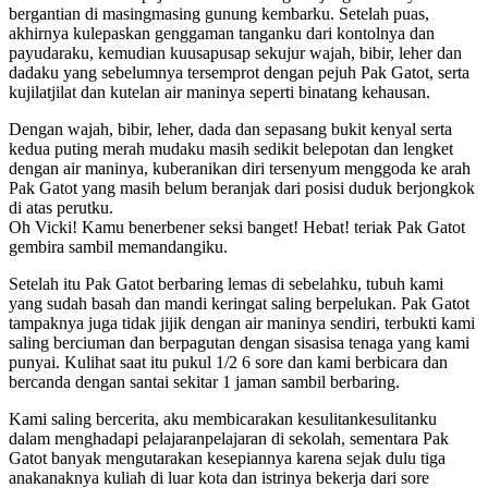
bergantian di masingmasing gunung kembarku. Setelah puas,
akhirnya kulepaskan genggaman tanganku dari kontolnya dan
payudaraku, kemudian kuusapusap sekujur wajah, bibir, leher dan
dadaku yang sebelumnya tersemprot dengan pejuh Pak Gatot, serta
kujilatjilat dan kutelan air maninya seperti binatang kehausan.
Dengan wajah, bibir, leher, dada dan sepasang bukit kenyal serta
kedua puting merah mudaku masih sedikit belepotan dan lengket
dengan air maninya, kuberanikan diri tersenyum menggoda ke arah
Pak Gatot yang masih belum beranjak dari posisi duduk berjongkok
di atas perutku.
Oh Vicki! Kamu benerbener seksi banget! Hebat! teriak Pak Gatot
gembira sambil memandangiku.
Setelah itu Pak Gatot berbaring lemas di sebelahku, tubuh kami
yang sudah basah dan mandi keringat saling berpelukan. Pak Gatot
tampaknya juga tidak jijik dengan air maninya sendiri, terbukti kami
saling berciuman dan berpagutan dengan sisasisa tenaga yang kami
punyai. Kulihat saat itu pukul 1/2 6 sore dan kami berbicara dan
bercanda dengan santai sekitar 1 jaman sambil berbaring.
Kami saling bercerita, aku membicarakan kesulitankesulitanku
dalam menghadapi pelajaranpelajaran di sekolah, sementara Pak
Gatot banyak mengutarakan kesepiannya karena sejak dulu tiga
anakanaknya kuliah di luar kota dan istrinya bekerja dari sore