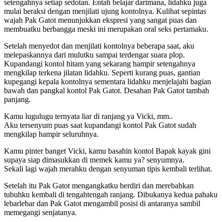
setengahnya setiap sedotan. Entah belajar darimana, lidahku juga
mulai beraksi dengan menjilati ujung kontolnya. Kulihat sepintas
wajah Pak Gatot menunjukkan ekspresi yang sangat puas dan
membuatku berbangga meski ini merupakan oral seks pertamaku.
Setelah menyedot dan menjilati kontolnya beberapa saat, aku
melepaskannya dari mulutku sampai terdengar suara plop.
Kupandangi kontol hitam yang sekarang hampir setengahnya
mengkilap terkena jilatan lidahku. Seperti kurang puas, gantian
kupegangi kepala kontolnya sementara lidahku menjelajahi bagian
bawah dan pangkal kontol Pak Gatot. Desahan Pak Gatot tambah
panjang.
Kamu lugulugu ternyata liar di ranjang ya Vicki, mm..
Aku tersenyum puas saat kupandangi kontol Pak Gatot sudah
mengkilap hampir seluruhnya.
Kamu pinter banget Vicki, kamu basahin kontol Bapak kayak gini
supaya siap dimasukkan di memek kamu ya? senyumnya.
Sekali lagi wajah merahku dengan senyuman tipis kembali terlihat.
Setelah itu Pak Gatot mengangkatku berdiri dan merebahkan
tubuhku kembali di tengahtengah ranjang. Dibukanya kedua pahaku
lebarlebar dan Pak Gatot mengambil posisi di antaranya sambil
memegangi senjatanya.