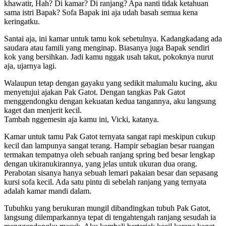
khawatir, Hah? Di kamar? Di ranjang? Apa nanti tidak ketahuan
sama istri Bapak? Sofa Bapak ini aja udah basah semua kena
keringatku.
Santai aja, ini kamar untuk tamu kok sebetulnya. Kadangkadang ada
saudara atau famili yang menginap. Biasanya juga Bapak sendiri
kok yang bersihkan. Jadi kamu nggak usah takut, pokoknya nurut
aja, ujarnya lagi.
Walaupun tetap dengan gayaku yang sedikit malumalu kucing, aku
menyetujui ajakan Pak Gatot. Dengan tangkas Pak Gatot
menggendongku dengan kekuatan kedua tangannya, aku langsung
kaget dan menjerit kecil.
Tambah nggemesin aja kamu ini, Vicki, katanya.
Kamar untuk tamu Pak Gatot ternyata sangat rapi meskipun cukup
kecil dan lampunya sangat terang. Hampir sebagian besar ruangan
termakan tempatnya oleh sebuah ranjang spring bed besar lengkap
dengan ukiranukirannya, yang jelas untuk ukuran dua orang.
Perabotan sisanya hanya sebuah lemari pakaian besar dan sepasang
kursi sofa kecil. Ada satu pintu di sebelah ranjang yang ternyata
adalah kamar mandi dalam.
Tubuhku yang berukuran mungil dibandingkan tubuh Pak Gatot,
langsung dilemparkannya tepat di tengahtengah ranjang sesudah ia