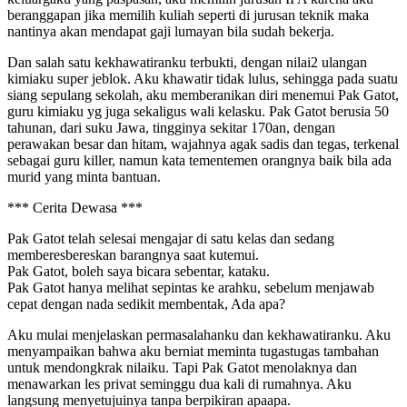
beranggapan jika memilih kuliah seperti di jurusan teknik maka
nantinya akan mendapat gaji lumayan bila sudah bekerja.
Dan salah satu kekhawatiranku terbukti, dengan nilai2 ulangan
kimiaku super jeblok. Aku khawatir tidak lulus, sehingga pada suatu
siang sepulang sekolah, aku memberanikan diri menemui Pak Gatot,
guru kimiaku yg juga sekaligus wali kelasku. Pak Gatot berusia 50
tahunan, dari suku Jawa, tingginya sekitar 170an, dengan
perawakan besar dan hitam, wajahnya agak sadis dan tegas, terkenal
sebagai guru killer, namun kata tementemen orangnya baik bila ada
murid yang minta bantuan.
*** Cerita Dewasa ***
Pak Gatot telah selesai mengajar di satu kelas dan sedang
memberesbereskan barangnya saat kutemui.
Pak Gatot, boleh saya bicara sebentar, kataku.
Pak Gatot hanya melihat sepintas ke arahku, sebelum menjawab
cepat dengan nada sedikit membentak, Ada apa?
Aku mulai menjelaskan permasalahanku dan kekhawatiranku. Aku
menyampaikan bahwa aku berniat meminta tugastugas tambahan
untuk mendongkrak nilaiku. Tapi Pak Gatot menolaknya dan
menawarkan les privat seminggu dua kali di rumahnya. Aku
langsung menyetujuinya tanpa berpikiran apaapa.