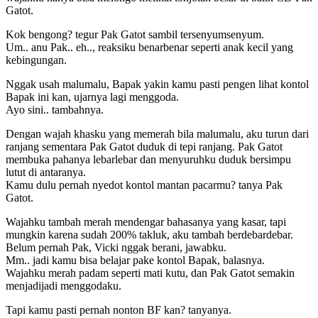
Gatot.
Kok bengong? tegur Pak Gatot sambil tersenyumsenyum.
Um.. anu Pak.. eh.., reaksiku benarbenar seperti anak kecil yang
kebingungan.
Nggak usah malumalu, Bapak yakin kamu pasti pengen lihat kontol
Bapak ini kan, ujarnya lagi menggoda.
Ayo sini.. tambahnya.
Dengan wajah khasku yang memerah bila malumalu, aku turun dari
ranjang sementara Pak Gatot duduk di tepi ranjang. Pak Gatot
membuka pahanya lebarlebar dan menyuruhku duduk bersimpu
lutut di antaranya.
Kamu dulu pernah nyedot kontol mantan pacarmu? tanya Pak
Gatot.
Wajahku tambah merah mendengar bahasanya yang kasar, tapi
mungkin karena sudah 200% takluk, aku tambah berdebardebar.
Belum pernah Pak, Vicki nggak berani, jawabku.
Mm.. jadi kamu bisa belajar pake kontol Bapak, balasnya.
Wajahku merah padam seperti mati kutu, dan Pak Gatot semakin
menjadijadi menggodaku.
Tapi kamu pasti pernah nonton BF kan? tanyanya.