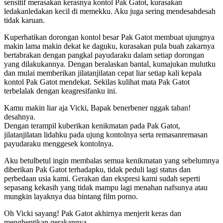
sensitif merasakan kerasnya kontol Pak Gatot, kurasakan
ledakanledakan kecil di memekku. Aku juga sering mendesahdesah
tidak karuan.
Kuperhatikan dorongan kontol besar Pak Gatot membuat ujungnya
makin lama makin dekat ke daguku, kurasakan pula buah zakarnya
bertabrakan dengan pangkal payudaraku dalam setiap dorongan
yang dilakukannya. Dengan beralaskan bantal, kumajukan mulutku
dan mulai memberikan jilatanjilatan cepat liar setiap kali kepala
kontol Pak Gatot mendekat. Sekilas kulihat mata Pak Gatot
terbelalak dengan keagresifanku ini.
Kamu makin liar aja Vicki, Bapak benerbener nggak tahan!
desahnya.
Dengan terampil kuberikan kenikmatan pada Pak Gatot,
jilatanjilatan lidahku pada ujung kontolnya serta remasanremasan
payudaraku menggesek kontolnya.
Aku betulbetul ingin membalas semua kenikmatan yang sebelumnya
diberikan Pak Gatot terhadapku, tidak peduli lagi status dan
perbedaan usia kami. Gerakan dan ekspresi kami sudah seperti
sepasang kekasih yang tidak mampu lagi menahan nafsunya atau
mungkin layaknya dua bintang film porno.
Oh Vicki sayang! Pak Gatot akhirnya menjerit keras dan
menghentikan gerakannya.