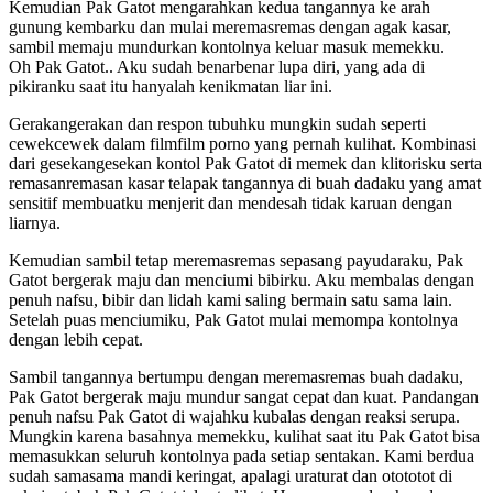
Kemudian Pak Gatot mengarahkan kedua tangannya ke arah
gunung kembarku dan mulai meremasremas dengan agak kasar,
sambil memaju mundurkan kontolnya keluar masuk memekku.
Oh Pak Gatot.. Aku sudah benarbenar lupa diri, yang ada di
pikiranku saat itu hanyalah kenikmatan liar ini.
Gerakangerakan dan respon tubuhku mungkin sudah seperti
cewekcewek dalam filmfilm porno yang pernah kulihat. Kombinasi
dari gesekangesekan kontol Pak Gatot di memek dan klitorisku serta
remasanremasan kasar telapak tangannya di buah dadaku yang amat
sensitif membuatku menjerit dan mendesah tidak karuan dengan
liarnya.
Kemudian sambil tetap meremasremas sepasang payudaraku, Pak
Gatot bergerak maju dan menciumi bibirku. Aku membalas dengan
penuh nafsu, bibir dan lidah kami saling bermain satu sama lain.
Setelah puas menciumiku, Pak Gatot mulai memompa kontolnya
dengan lebih cepat.
Sambil tangannya bertumpu dengan meremasremas buah dadaku,
Pak Gatot bergerak maju mundur sangat cepat dan kuat. Pandangan
penuh nafsu Pak Gatot di wajahku kubalas dengan reaksi serupa.
Mungkin karena basahnya memekku, kulihat saat itu Pak Gatot bisa
memasukkan seluruh kontolnya pada setiap sentakan. Kami berdua
sudah samasama mandi keringat, apalagi uraturat dan otototot di