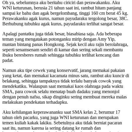
Oh ya, sebelumnya aku beritahu ciriciri dan perawakanku. Aku
WNI keturunan, berusia 21 tahun saat ini, rambut hitam panjang
sampai ke bahu dan agak bergelombang, tinggi 160 cm berat 45 kg.
Perawakanku agak kurus, namun payudaraku tergolong besar, 38C.
Berhubung tubuhku agak kurus, payudaraku terlihat sangat besar.
Apalagi pantatku juga tidak besar, biasabiasa saja. Ada beberapa
teman yang mengatakan potonganku mirip dengan Amy Yip,
mantan bintang panas Hongkong. Sejak kecil aku rajin berolahraga,
seperti senamsenam sendiri di kamar dan sering sekali membantu
ibuku beresberes rumah sehingga tubuhku terlihat kencang dan
padat.
Namun aku tipe cewek yang konservatif, jarang memakai pakaian
yang ketat, dan memakai kacamata minus satu, rambut aku kuncir di
belakang, sehingga tampaknya tidak terlalu banyak cowok yang
mendekatiku. Walaupun saat memakai kaos olahraga pada waktu
SMA, para cowok selalu menatap buah dadaku yang menonjol
dengan penuh nafsu, sikap dinginku sering membuat mereka malas
melakukan pendekatan terhadapku.
Aku kehilangan keperawananku saat SMA kelas 2, berumur 17
tahun oleh pacarku, yang juga WNI keturunan dan merupakan
temen kuliah kakak lakiku. Sebetulnya aku tidak berniat pacaran
saat itu, namun karena ia sering datang ke rumah dan