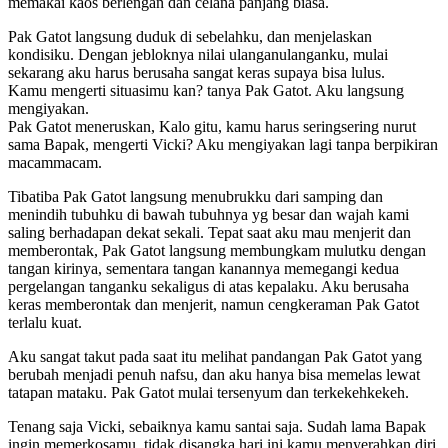
memakai kaos berlengan dan celana panjang biasa.
Pak Gatot langsung duduk di sebelahku, dan menjelaskan
kondisiku. Dengan jebloknya nilai ulanganulanganku, mulai
sekarang aku harus berusaha sangat keras supaya bisa lulus.
Kamu mengerti situasimu kan? tanya Pak Gatot. Aku langsung
mengiyakan.
Pak Gatot meneruskan, Kalo gitu, kamu harus seringsering nurut
sama Bapak, mengerti Vicki? Aku mengiyakan lagi tanpa berpikiran
macammacam.
Tibatiba Pak Gatot langsung menubrukku dari samping dan
menindih tubuhku di bawah tubuhnya yg besar dan wajah kami
saling berhadapan dekat sekali. Tepat saat aku mau menjerit dan
memberontak, Pak Gatot langsung membungkam mulutku dengan
tangan kirinya, sementara tangan kanannya memegangi kedua
pergelangan tanganku sekaligus di atas kepalaku. Aku berusaha
keras memberontak dan menjerit, namun cengkeraman Pak Gatot
terlalu kuat.
Aku sangat takut pada saat itu melihat pandangan Pak Gatot yang
berubah menjadi penuh nafsu, dan aku hanya bisa memelas lewat
tatapan mataku. Pak Gatot mulai tersenyum dan terkekehkekeh.
Tenang saja Vicki, sebaiknya kamu santai saja. Sudah lama Bapak
ingin memerkosamu, tidak disangka hari ini kamu menyerahkan diri,