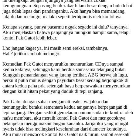
itu dilengkapi dengan ujungnya yang berwarna coklat
keunguunguan. Sepasang buah zakar hitam besar dengan bulu lebat
juga tidak lepas dari pandanganku. Aku hanya bisa memandang
takjub dan melongo, mataku seperti terhipnotis oleh kontolnya.
Kenapa sayang, punya pacarmu nggak segede ini dulu? tanyanya.
Aku menjelaskan bahwa panjangnya mungkin hampir sama, tetapi
kontol Pak Gatot lebih lebar.
Lho jangan kaget ya, ini masih semi ereksi, tambahnya.
Hah? jeritku tambah melongo.
Kemudian Pak Gatot menyuruhku menurunkan CDnya sampai
kedua kakinya, sehingga kami berdua samasama telanjang bulat.
Sungguh pemandangan yang jarang terlihat, ABG berwajah lugu,
berkulit putih mulus dengan payudara besar sedang berjongkok di
antara kedua paha pria setengah baya berperawakan menyeramkan
dengan kulit hitam pekat yang duduk di tepi ranjang.
Pak Gatot dengan sabar mengamati reaksi wajahku dan
menungguku beraksi sementara kedua tangannya berpegangan di
tepi ranjang. Dengan sedikit gemetaran namun sudah terkontrol oleh
nafsu membara, aku meraih kontol Pak Gatot dan mengocoknya
pelanpelan menggunakan tangan kananku. Jarijariku yang mungil
nyaris tidak bisa melingkari keseluruhan dari diameter kontolnya.
Aku mulai mengocok kontol Pak Gatot naik turun, sambil sesekali