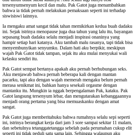
tersenyumsenyum kecil dan malu. Pak Gatot juga menambahkan
bahwa ia tidak pernah melakukan pemaksaan seperti ini terhadap
siswisiswi lainnya.
Ia mengaku amat sangat tidak tahan memikirkan kedua buah dadaku
ini. Sejak istrinya menopause juga dua tahun yang lalu itu, bayangan
sepasang buah dadaku selalu menjadi inspirasi onaninya yang
hampir setiap hari katanya. Aku tambah malu rasanya, tapi tidak bisa
menyembunyikan senyumku. Dalam hati aku berpikir, meskipun
wajah Pak Gatot tidak tampan, sejak itu aku mulai menyukai wali
kelasku sendiri itu.
Pak Gatot sempat bertanya apakah aku pernah berhubungan seks.
Aku menjawab bahwa pernah beberapa kali dengan mantan
pacarku, tapi aku dengan wajah memerah mengaku belum pernah
merasa senikmat ini, bahkan hanya sesekali orgasme dengan
mantanku itu. Mungkin ia nggak berpengalaman Pak, kataku. Pak
Gatot langsung tersenyum lebar, dan mengutarakan kebanggaannya
menjadi orang pertama yang bisa memuaskanku dengan amat
sangat.
Pak Gatot juga memberitahuku bahwa rumahnya selalu sepi seperti
ini, istrinya berangkat kerja dari jam 3 sore sampai sekitar 11 malam,
dan sebetulnya tetanggatetangga sebelah pada perumahan cukup elit
seperti ini tidak peduli satu sama lain. Sehingga walaupun aku