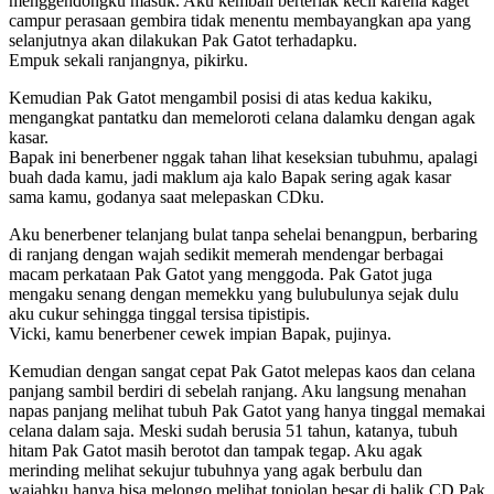
menggendongku masuk. Aku kembali berteriak kecil karena kaget
campur perasaan gembira tidak menentu membayangkan apa yang
selanjutnya akan dilakukan Pak Gatot terhadapku.
Empuk sekali ranjangnya, pikirku.
Kemudian Pak Gatot mengambil posisi di atas kedua kakiku,
mengangkat pantatku dan memeloroti celana dalamku dengan agak
kasar.
Bapak ini benerbener nggak tahan lihat keseksian tubuhmu, apalagi
buah dada kamu, jadi maklum aja kalo Bapak sering agak kasar
sama kamu, godanya saat melepaskan CDku.
Aku benerbener telanjang bulat tanpa sehelai benangpun, berbaring
di ranjang dengan wajah sedikit memerah mendengar berbagai
macam perkataan Pak Gatot yang menggoda. Pak Gatot juga
mengaku senang dengan memekku yang bulubulunya sejak dulu
aku cukur sehingga tinggal tersisa tipistipis.
Vicki, kamu benerbener cewek impian Bapak, pujinya.
Kemudian dengan sangat cepat Pak Gatot melepas kaos dan celana
panjang sambil berdiri di sebelah ranjang. Aku langsung menahan
napas panjang melihat tubuh Pak Gatot yang hanya tinggal memakai
celana dalam saja. Meski sudah berusia 51 tahun, katanya, tubuh
hitam Pak Gatot masih berotot dan tampak tegap. Aku agak
merinding melihat sekujur tubuhnya yang agak berbulu dan
wajahku hanya bisa melongo melihat tonjolan besar di balik CD Pak