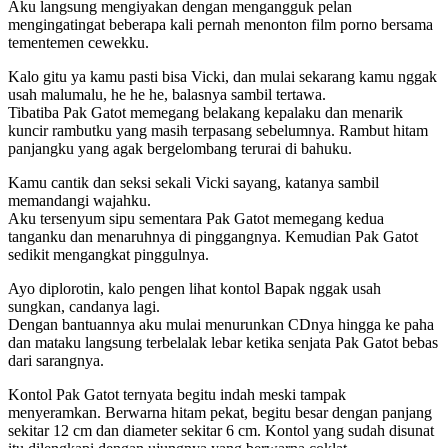
Aku langsung mengiyakan dengan mengangguk pelan
mengingatingat beberapa kali pernah menonton film porno bersama
tementemen cewekku.
Kalo gitu ya kamu pasti bisa Vicki, dan mulai sekarang kamu nggak
usah malumalu, he he he, balasnya sambil tertawa.
Tibatiba Pak Gatot memegang belakang kepalaku dan menarik
kuncir rambutku yang masih terpasang sebelumnya. Rambut hitam
panjangku yang agak bergelombang terurai di bahuku.
Kamu cantik dan seksi sekali Vicki sayang, katanya sambil
memandangi wajahku.
Aku tersenyum sipu sementara Pak Gatot memegang kedua
tanganku dan menaruhnya di pinggangnya. Kemudian Pak Gatot
sedikit mengangkat pinggulnya.
Ayo diplorotin, kalo pengen lihat kontol Bapak nggak usah
sungkan, candanya lagi.
Dengan bantuannya aku mulai menurunkan CDnya hingga ke paha
dan mataku langsung terbelalak lebar ketika senjata Pak Gatot bebas
dari sarangnya.
Kontol Pak Gatot ternyata begitu indah meski tampak
menyeramkan. Berwarna hitam pekat, begitu besar dengan panjang
sekitar 12 cm dan diameter sekitar 6 cm. Kontol yang sudah disunat