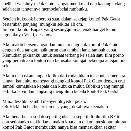
melihat wajahnya. Pak Gatot sangat menikmati dan kadangkadang
salah satu tangannya membelaibelai rambutku.
Setelah kukocok beberapa saat, dalam sekejap kontol Pak Gatot
bertambah panjang, mungkin sekitar 18 cm.
Ini baru kontol Bapak yang sesungguhnya, enak banget kamu
ngocoknya Vicki, desahnya.
Aku makin bersemangat dan mulai mengocok kontol Pak Gatot
dengan dua tangan, naik turun dan tambah lama tambah cepat.
Kemudian pikiranku untuk sesaat terbang ke salah satu film porno
yang pernah aku tonton dan berusaha kuingat beberapa adegan oral
seks.
Aku melepaskan tangan kiriku dari rudal hitam tersebut, sementara
tangan kananku memegangi pangkal kontol Pak Gatot dengan erat
sambil kumajukan kepala dan kubuka mulut. Bibirku yang mungil
terbuka lebar dan langsung mengulum kepala kontol Pak Gatot.
Mm.. desahku sambil menyedotnyedot pelan.
Oh Vicki.. hebat bener kamu sayang, desahnya keenakan.
Aku benarbenar sudah seperti gadis liar seperti di filmfilm BF itu
dan sedotanku makin lama makin kuat dan dalam, meskipun ukuran
kontol Pak Gatot membuatku hanya bisa memasukkan sekitar