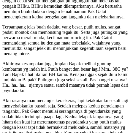
dengan cepat sedikit mengangkat punggungku dan melepas tali
pengait BHku. BHku kemudian dilemparkannya. Aku berusaha
menutupi buah dadaku dengan lemah namun Pak Gatot
mencengkeram kedua pergelangan tanganku dan melebarkannya.
Terpampang jelas buah dadaku yang besar, putih mulus, sangat
padat, montok dan membusung tegak itu. Serta juga putingku yang
berwarna merah muda, kecil namun runcing itu. Pak Gatot
memandangi semua itu dengan mata terbelalak, wajahnya yang
menurutku sangat jelek itu menunjukkan kegembiraan seperti baru
menang lotere.
Akhirnya kesampaian juga, impian Bapak melihat gunung
kembarmu yg indah ini. Putih banget dan besar lagi! Mm.. 38C ya?
Tadi Bapak lihat ukuran BH kamu. Kenapa nggak sejak dulu kamu
tunjukkan Bapak? Putingmu juga seksi sekali. Pas banget rasanya!
Ha.. ha.. ha.., ujarnya santai sambil matanya tidak pernah lepas dari
payudaraku.
Aku rasanya mau menangis keraskeras, tapi ketakutanku sekali lagi
menyebabkanku pasrah saja. Setelah melepas kedua pergelangan
tanganku, Pak Gatot memulai serangannya di payudaraku yang
sudah tidak tertutupi apaapa lagi. Kedua telapak tangannya yang
hitam dan kuat itu meremasremas payudaraku yang putih mulus
dengan kasar tapi tidak bermaksud melukaiku, sambil matanya yg
sadis itu melihat reaksi wajahku. Kontras sekali kasarnya telapak