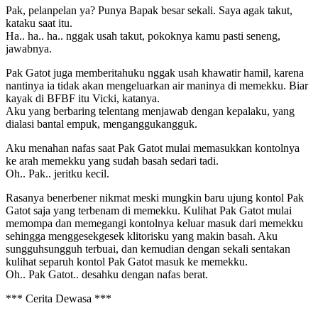
Pak, pelanpelan ya? Punya Bapak besar sekali. Saya agak takut,
kataku saat itu.
Ha.. ha.. ha.. nggak usah takut, pokoknya kamu pasti seneng,
jawabnya.
Pak Gatot juga memberitahuku nggak usah khawatir hamil, karena
nantinya ia tidak akan mengeluarkan air maninya di memekku. Biar
kayak di BFBF itu Vicki, katanya.
Aku yang berbaring telentang menjawab dengan kepalaku, yang
dialasi bantal empuk, menganggukangguk.
Aku menahan nafas saat Pak Gatot mulai memasukkan kontolnya
ke arah memekku yang sudah basah sedari tadi.
Oh.. Pak.. jeritku kecil.
Rasanya benerbener nikmat meski mungkin baru ujung kontol Pak
Gatot saja yang terbenam di memekku. Kulihat Pak Gatot mulai
memompa dan memegangi kontolnya keluar masuk dari memekku
sehingga menggesekgesek klitorisku yang makin basah. Aku
sungguhsungguh terbuai, dan kemudian dengan sekali sentakan
kulihat separuh kontol Pak Gatot masuk ke memekku.
Oh.. Pak Gatot.. desahku dengan nafas berat.
*** Cerita Dewasa ***