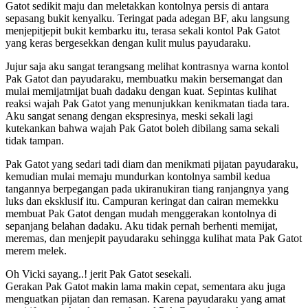
Gatot sedikit maju dan meletakkan kontolnya persis di antara
sepasang bukit kenyalku. Teringat pada adegan BF, aku langsung
menjepitjepit bukit kembarku itu, terasa sekali kontol Pak Gatot
yang keras bergesekkan dengan kulit mulus payudaraku.
Jujur saja aku sangat terangsang melihat kontrasnya warna kontol
Pak Gatot dan payudaraku, membuatku makin bersemangat dan
mulai memijatmijat buah dadaku dengan kuat. Sepintas kulihat
reaksi wajah Pak Gatot yang menunjukkan kenikmatan tiada tara.
Aku sangat senang dengan ekspresinya, meski sekali lagi
kutekankan bahwa wajah Pak Gatot boleh dibilang sama sekali
tidak tampan.
Pak Gatot yang sedari tadi diam dan menikmati pijatan payudaraku,
kemudian mulai memaju mundurkan kontolnya sambil kedua
tangannya berpegangan pada ukiranukiran tiang ranjangnya yang
luks dan eksklusif itu. Campuran keringat dan cairan memekku
membuat Pak Gatot dengan mudah menggerakan kontolnya di
sepanjang belahan dadaku. Aku tidak pernah berhenti memijat,
meremas, dan menjepit payudaraku sehingga kulihat mata Pak Gatot
merem melek.
Oh Vicki sayang..! jerit Pak Gatot sesekali.
Gerakan Pak Gatot makin lama makin cepat, sementara aku juga
menguatkan pijatan dan remasan. Karena payudaraku yang amat