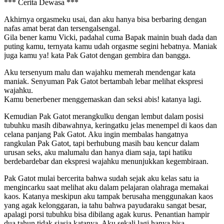
*** Cerita Dewasa ***
Akhirnya orgasmeku usai, dan aku hanya bisa berbaring dengan
nafas amat berat dan tersengalsengal.
Gila bener kamu Vicki, padahal cuma Bapak mainin buah dada dan
puting kamu, ternyata kamu udah orgasme segini hebatnya. Maniak
juga kamu ya! kata Pak Gatot dengan gembira dan bangga.
Aku tersenyum malu dan wajahku memerah mendengar kata
maniak. Senyuman Pak Gatot bertambah lebar melihat ekspresi
wajahku.
Kamu benerbener menggemaskan dan seksi abis! katanya lagi.
Kemudian Pak Gatot merangkulku dengan lembut dalam posisi
tubuhku masih dibawahnya, keringatku jelas menempel di kaos dan
celana panjang Pak Gatot. Aku ingin membalas hangatnya
rangkulan Pak Gatot, tapi berhubung masih bau kencur dalam
urusan seks, aku malumalu dan hanya diam saja, tapi hatiku
berdebardebar dan ekspresi wajahku menunjukkan kegembiraan.
Pak Gatot mulai bercerita bahwa sudah sejak aku kelas satu ia
mengincarku saat melihat aku dalam pelajaran olahraga memakai
kaos. Katanya meskipun aku tampak berusaha menggunakan kaos
yang agak kelonggaran, ia tahu bahwa payudaraku sangat besar,
apalagi porsi tubuhku bisa dibilang agak kurus. Penantian hampir
dua tahun tidak siasia katanya. Aku sekali lagi hanya bisa