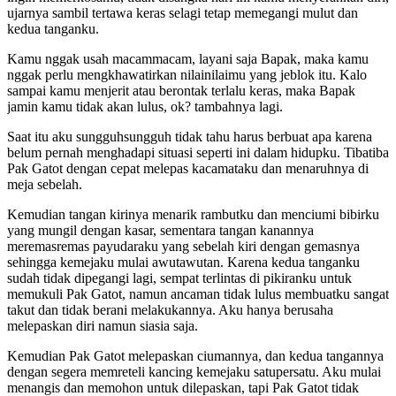
ujarnya sambil tertawa keras selagi tetap memegangi mulut dan
kedua tanganku.
Kamu nggak usah macammacam, layani saja Bapak, maka kamu
nggak perlu mengkhawatirkan nilainilaimu yang jeblok itu. Kalo
sampai kamu menjerit atau berontak terlalu keras, maka Bapak
jamin kamu tidak akan lulus, ok? tambahnya lagi.
Saat itu aku sungguhsungguh tidak tahu harus berbuat apa karena
belum pernah menghadapi situasi seperti ini dalam hidupku. Tibatiba
Pak Gatot dengan cepat melepas kacamataku dan menaruhnya di
meja sebelah.
Kemudian tangan kirinya menarik rambutku dan menciumi bibirku
yang mungil dengan kasar, sementara tangan kanannya
meremasremas payudaraku yang sebelah kiri dengan gemasnya
sehingga kemejaku mulai awutawutan. Karena kedua tanganku
sudah tidak dipegangi lagi, sempat terlintas di pikiranku untuk
memukuli Pak Gatot, namun ancaman tidak lulus membuatku sangat
takut dan tidak berani melakukannya. Aku hanya berusaha
melepaskan diri namun siasia saja.
Kemudian Pak Gatot melepaskan ciumannya, dan kedua tangannya
dengan segera memreteli kancing kemejaku satupersatu. Aku mulai
menangis dan memohon untuk dilepaskan, tapi Pak Gatot tidak