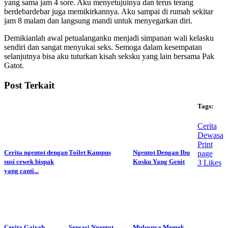
yang sama jam 4 sore. Aku menyetujuinya dan terus terang
berdebardebar juga memikirkannya. Aku sampai di rumah sekitar
jam 8 malam dan langsung mandi untuk menyegarkan diri.
Demikianlah awal petualanganku menjadi simpanan wali kelasku
sendiri dan sangat menyukai seks. Semoga dalam kesempatan
selanjutnya bisa aku tuturkan kisah seksku yang lain bersama Pak
Gatot.
Post Terkait
Tags:
Cerita
Dewasa
Print
Cerita ngentot dengan
Toilet Kampus
Ngentot Dengan Ibu
page
susi cewek bispak
Kosku Yang Genit
3
Likes
yang canti...
Cerita Gairah
Sensasi Ngentot
Mulusnya Memek