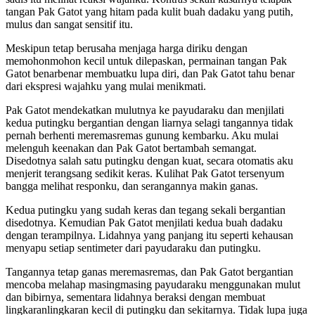
tangan Pak Gatot yang hitam pada kulit buah dadaku yang putih,
mulus dan sangat sensitif itu.
Meskipun tetap berusaha menjaga harga diriku dengan
memohonmohon kecil untuk dilepaskan, permainan tangan Pak
Gatot benarbenar membuatku lupa diri, dan Pak Gatot tahu benar
dari ekspresi wajahku yang mulai menikmati.
Pak Gatot mendekatkan mulutnya ke payudaraku dan menjilati
kedua putingku bergantian dengan liarnya selagi tangannya tidak
pernah berhenti meremasremas gunung kembarku. Aku mulai
melenguh keenakan dan Pak Gatot bertambah semangat.
Disedotnya salah satu putingku dengan kuat, secara otomatis aku
menjerit terangsang sedikit keras. Kulihat Pak Gatot tersenyum
bangga melihat responku, dan serangannya makin ganas.
Kedua putingku yang sudah keras dan tegang sekali bergantian
disedotnya. Kemudian Pak Gatot menjilati kedua buah dadaku
dengan terampilnya. Lidahnya yang panjang itu seperti kehausan
menyapu setiap sentimeter dari payudaraku dan putingku.
Tangannya tetap ganas meremasremas, dan Pak Gatot bergantian
mencoba melahap masingmasing payudaraku menggunakan mulut
dan bibirnya, sementara lidahnya beraksi dengan membuat
lingkaranlingkaran kecil di putingku dan sekitarnya. Tidak lupa juga