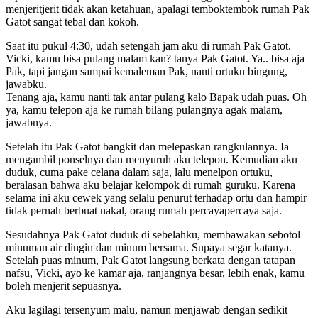
menjeritjerit tidak akan ketahuan, apalagi temboktembok rumah Pak
Gatot sangat tebal dan kokoh.
Saat itu pukul 4:30, udah setengah jam aku di rumah Pak Gatot.
Vicki, kamu bisa pulang malam kan? tanya Pak Gatot. Ya.. bisa aja
Pak, tapi jangan sampai kemaleman Pak, nanti ortuku bingung,
jawabku.
Tenang aja, kamu nanti tak antar pulang kalo Bapak udah puas. Oh
ya, kamu telepon aja ke rumah bilang pulangnya agak malam,
jawabnya.
Setelah itu Pak Gatot bangkit dan melepaskan rangkulannya. Ia
mengambil ponselnya dan menyuruh aku telepon. Kemudian aku
duduk, cuma pake celana dalam saja, lalu menelpon ortuku,
beralasan bahwa aku belajar kelompok di rumah guruku. Karena
selama ini aku cewek yang selalu penurut terhadap ortu dan hampir
tidak pernah berbuat nakal, orang rumah percayapercaya saja.
Sesudahnya Pak Gatot duduk di sebelahku, membawakan sebotol
minuman air dingin dan minum bersama. Supaya segar katanya.
Setelah puas minum, Pak Gatot langsung berkata dengan tatapan
nafsu, Vicki, ayo ke kamar aja, ranjangnya besar, lebih enak, kamu
boleh menjerit sepuasnya.
Aku lagilagi tersenyum malu, namun menjawab dengan sedikit