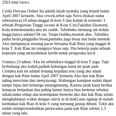
2503 total views
Cerita Dewasa Online Ini adalah kisah nyataku yang terjadi bulan
April 2007 kemarin. Aku cewek,sebut saja Nova (bukan nama
sebenarnya),18 tahun,tinggal di kota S dan kuliah di semester 3
sebuah Perguruan Tinggi swasta di Kota S ini,Fakultas Ekonomi.
Kata tementemanku aku ini cantik. Tubuhnku memang tak terlalu
tinggi,hanya sekitar158 cm. Tetapi bodiku,montok abis. Tubuhku
padat berisi,pinggulku besar,pantatku juga besar dan bulat montok.
Aku mempunyai seorang pacar bernama Kak Rian yang tinggal di
kota T. Kak Rian ini orangnya biasa saja. Dia bekerja pada sebuah
koperasi yang menyalurkan kredit untuk pengusaha kecil.
Usianya 23 tahun. Aku ini sebetulnya tinggal di kota T juga. Tapi
berhubung aku kuliah,jadilah hubungan kami ini jarak jauh.
Ceritaku kali ini adalah tentang kejadian seru yang aku alami
dengan kak Rian bulan April 2007 kemarin.Aku dan kak Rian
saling mencintai dan menyayangi. Hubungan kamipun sudah dapat
lampu hijau dari keluarga masingmasing. Karena jarak kami berdua
lumayan berjauhan dan paling banter hanya bisa bertemu sebulan
sekali,maka setiap ada kesempatan bertemu aku dan kak Rian selalu
menghabiskan waktu dengan check in di hotel atau nginap di rumah
kontrakan kak Rian di kota S yang memang jarang dihuni. Tokh aku
sudah mempersembahkan perawanku pada kak Rian sekitar 1,5
tahun yang lalu.