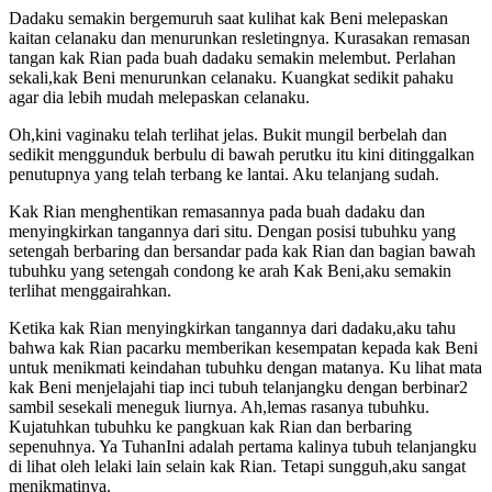
Dadaku semakin bergemuruh saat kulihat kak Beni melepaskan
kaitan celanaku dan menurunkan resletingnya. Kurasakan remasan
tangan kak Rian pada buah dadaku semakin melembut. Perlahan
sekali,kak Beni menurunkan celanaku. Kuangkat sedikit pahaku
agar dia lebih mudah melepaskan celanaku.
Oh,kini vaginaku telah terlihat jelas. Bukit mungil berbelah dan
sedikit menggunduk berbulu di bawah perutku itu kini ditinggalkan
penutupnya yang telah terbang ke lantai. Aku telanjang sudah.
Kak Rian menghentikan remasannya pada buah dadaku dan
menyingkirkan tangannya dari situ. Dengan posisi tubuhku yang
setengah berbaring dan bersandar pada kak Rian dan bagian bawah
tubuhku yang setengah condong ke arah Kak Beni,aku semakin
terlihat menggairahkan.
Ketika kak Rian menyingkirkan tangannya dari dadaku,aku tahu
bahwa kak Rian pacarku memberikan kesempatan kepada kak Beni
untuk menikmati keindahan tubuhku dengan matanya. Ku lihat mata
kak Beni menjelajahi tiap inci tubuh telanjangku dengan berbinar2
sambil sesekali meneguk liurnya. Ah,lemas rasanya tubuhku.
Kujatuhkan tubuhku ke pangkuan kak Rian dan berbaring
sepenuhnya. Ya TuhanIni adalah pertama kalinya tubuh telanjangku
di lihat oleh lelaki lain selain kak Rian. Tetapi sungguh,aku sangat
menikmatinya.