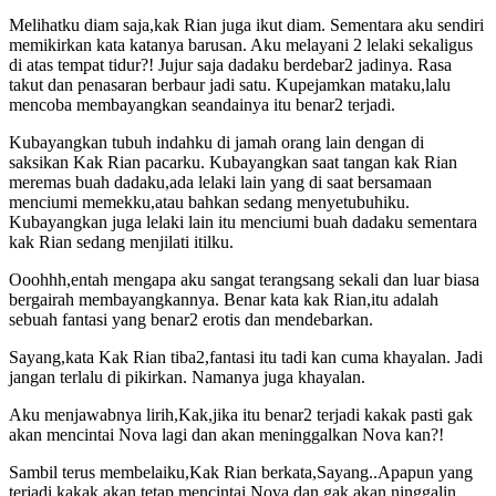
Melihatku diam saja,kak Rian juga ikut diam. Sementara aku sendiri
memikirkan kata katanya barusan. Aku melayani 2 lelaki sekaligus
di atas tempat tidur?! Jujur saja dadaku berdebar2 jadinya. Rasa
takut dan penasaran berbaur jadi satu. Kupejamkan mataku,lalu
mencoba membayangkan seandainya itu benar2 terjadi.
Kubayangkan tubuh indahku di jamah orang lain dengan di
saksikan Kak Rian pacarku. Kubayangkan saat tangan kak Rian
meremas buah dadaku,ada lelaki lain yang di saat bersamaan
menciumi memekku,atau bahkan sedang menyetubuhiku.
Kubayangkan juga lelaki lain itu menciumi buah dadaku sementara
kak Rian sedang menjilati itilku.
Ooohhh,entah mengapa aku sangat terangsang sekali dan luar biasa
bergairah membayangkannya. Benar kata kak Rian,itu adalah
sebuah fantasi yang benar2 erotis dan mendebarkan.
Sayang,kata Kak Rian tiba2,fantasi itu tadi kan cuma khayalan. Jadi
jangan terlalu di pikirkan. Namanya juga khayalan.
Aku menjawabnya lirih,Kak,jika itu benar2 terjadi kakak pasti gak
akan mencintai Nova lagi dan akan meninggalkan Nova kan?!
Sambil terus membelaiku,Kak Rian berkata,Sayang..Apapun yang
terjadi kakak akan tetap mencintai Nova dan gak akan ninggalin