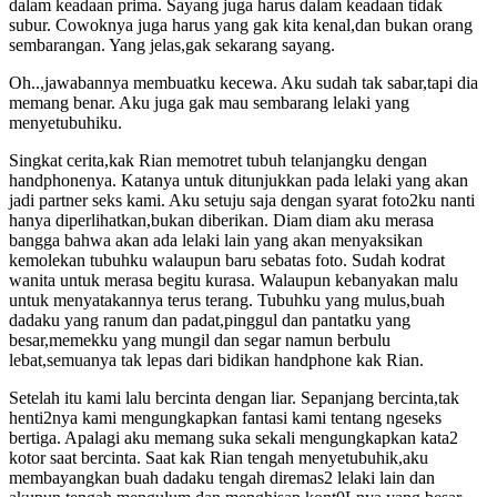
dalam keadaan prima. Sayang juga harus dalam keadaan tidak
subur. Cowoknya juga harus yang gak kita kenal,dan bukan orang
sembarangan. Yang jelas,gak sekarang sayang.
Oh..,jawabannya membuatku kecewa. Aku sudah tak sabar,tapi dia
memang benar. Aku juga gak mau sembarang lelaki yang
menyetubuhiku.
Singkat cerita,kak Rian memotret tubuh telanjangku dengan
handphonenya. Katanya untuk ditunjukkan pada lelaki yang akan
jadi partner seks kami. Aku setuju saja dengan syarat foto2ku nanti
hanya diperlihatkan,bukan diberikan. Diam diam aku merasa
bangga bahwa akan ada lelaki lain yang akan menyaksikan
kemolekan tubuhku walaupun baru sebatas foto. Sudah kodrat
wanita untuk merasa begitu kurasa. Walaupun kebanyakan malu
untuk menyatakannya terus terang. Tubuhku yang mulus,buah
dadaku yang ranum dan padat,pinggul dan pantatku yang
besar,memekku yang mungil dan segar namun berbulu
lebat,semuanya tak lepas dari bidikan handphone kak Rian.
Setelah itu kami lalu bercinta dengan liar. Sepanjang bercinta,tak
henti2nya kami mengungkapkan fantasi kami tentang ngeseks
bertiga. Apalagi aku memang suka sekali mengungkapkan kata2
kotor saat bercinta. Saat kak Rian tengah menyetubuhik,aku
membayangkan buah dadaku tengah diremas2 lelaki lain dan