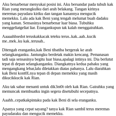
Aku benarbenar menyukai posisi ini. Aku bersandar pada tubuh kak
Rian yang merangkulku dari arah belakang. Tangan kirinya
meremas payudara kiriku dan tangan kanannya mengucik
memekku. Lalu ada kak Beni yang tengah melumat buah dadaku
yang kanan. Sensasinya benarbenar luar biasa. Tubuhku
menggeliatgeliat liar. Erangankupun tak kalah menggairahkan.
Aaaaahhsedot teruskakkacak teteku terus..kak..aah..kucik
me..mek..ku kak..terusah..
Ditengah eranganku,kak Beni tibatiba bergerak ke arah
selangkanganku. Jantungku berdetak makin kencang. Pemanasan
tadi saja sensasinya begitu luar biasa,apalagi intinya ini. Dia berlutut
tepat di depan selangkanganku. Diangkatnya kedua pahaku yang
mengangkang lebar,lalu diletakkan diatas pahanya. Lalu diarahkan
kak Beni kont0Lnya tepan di depan memekku yang masih
dikucikkucik kak Rian.
Aku tak sabar menanti untuk dik3nt0t oleh kak Rian. Gairahku yang
memuncak membuatku ingin segera disetubuhi secepatnya.
Aaahh..cepatkakpintaku pada kak Beni di sela eranganku.
Apanya yang cepat sayang? tanya kak Rian sambil terus meremas
payudaraku dan mengucik memekku.