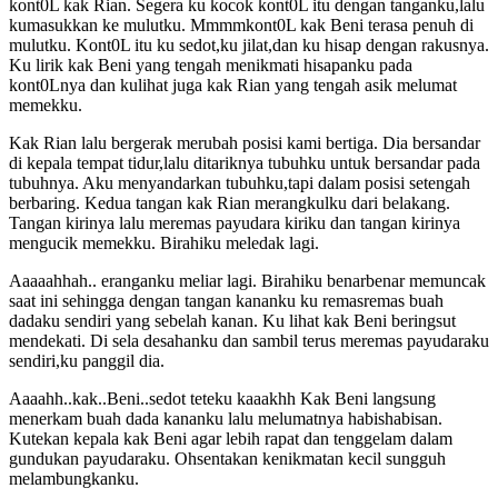
kont0L kak Rian. Segera ku kocok kont0L itu dengan tanganku,lalu
kumasukkan ke mulutku. Mmmmkont0L kak Beni terasa penuh di
mulutku. Kont0L itu ku sedot,ku jilat,dan ku hisap dengan rakusnya.
Ku lirik kak Beni yang tengah menikmati hisapanku pada
kont0Lnya dan kulihat juga kak Rian yang tengah asik melumat
memekku.
Kak Rian lalu bergerak merubah posisi kami bertiga. Dia bersandar
di kepala tempat tidur,lalu ditariknya tubuhku untuk bersandar pada
tubuhnya. Aku menyandarkan tubuhku,tapi dalam posisi setengah
berbaring. Kedua tangan kak Rian merangkulku dari belakang.
Tangan kirinya lalu meremas payudara kiriku dan tangan kirinya
mengucik memekku. Birahiku meledak lagi.
Aaaaahhah.. eranganku meliar lagi. Birahiku benarbenar memuncak
saat ini sehingga dengan tangan kananku ku remasremas buah
dadaku sendiri yang sebelah kanan. Ku lihat kak Beni beringsut
mendekati. Di sela desahanku dan sambil terus meremas payudaraku
sendiri,ku panggil dia.
Aaaahh..kak..Beni..sedot teteku kaaakhh Kak Beni langsung
menerkam buah dada kananku lalu melumatnya habishabisan.
Kutekan kepala kak Beni agar lebih rapat dan tenggelam dalam
gundukan payudaraku. Ohsentakan kenikmatan kecil sungguh
melambungkanku.