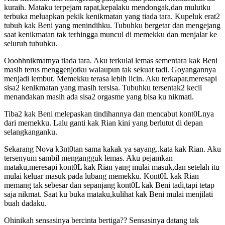
kuraih. Mataku terpejam rapat,kepalaku mendongak,dan mulutku
terbuka meluapkan pekik kenikmatan yang tiada tara. Kupeluk erat2
tubuh kak Beni yang menindihku. Tubuhku bergetar dan mengejang
saat kenikmatan tak terhingga muncul di memekku dan menjalar ke
seluruh tubuhku.
Ooohhnikmatnya tiada tara. Aku terkulai lemas sementara kak Beni
masih terus menggenjotku walaupun tak sekuat tadi. Goyangannya
menjadi lembut. Memekku terasa lebih licin. Aku terkapar,meresapi
sisa2 kenikmatan yang masih tersisa. Tubuhku tersentak2 kecil
menandakan masih ada sisa2 orgasme yang bisa ku nikmati.
Tiba2 kak Beni melepaskan tindihannya dan mencabut kont0Lnya
dari memekku. Lalu ganti kak Rian kini yang berlutut di depan
selangkanganku.
Sekarang Nova k3nt0tan sama kakak ya sayang..kata kak Rian. Aku
tersenyum sambil mengangguk lemas. Aku pejamkan
mataku,meresapi kont0L kak Rian yang mulai masuk,dan setelah itu
mulai keluar masuk pada lubang memekku. Kont0L kak Rian
memang tak sebesar dan sepanjang kont0L kak Beni tadi,tapi tetap
saja nikmat. Saat ku buka mataku,kulihat kak Beni mulai menjilati
buah dadaku.
Ohinikah sensasinya bercinta bertiga?? Sensasinya datang tak