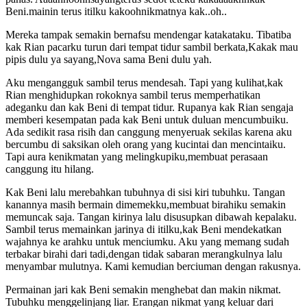
Beni.mainin terus itilku kakoohnikmatnya kak..oh..
Mereka tampak semakin bernafsu mendengar katakataku. Tibatiba
kak Rian pacarku turun dari tempat tidur sambil berkata,Kakak mau
pipis dulu ya sayang,Nova sama Beni dulu yah.
Aku mengangguk sambil terus mendesah. Tapi yang kulihat,kak
Rian menghidupkan rokoknya sambil terus memperhatikan
adeganku dan kak Beni di tempat tidur. Rupanya kak Rian sengaja
memberi kesempatan pada kak Beni untuk duluan mencumbuiku.
Ada sedikit rasa risih dan canggung menyeruak sekilas karena aku
bercumbu di saksikan oleh orang yang kucintai dan mencintaiku.
Tapi aura kenikmatan yang melingkupiku,membuat perasaan
canggung itu hilang.
Kak Beni lalu merebahkan tubuhnya di sisi kiri tubuhku. Tangan
kanannya masih bermain dimemekku,membuat birahiku semakin
memuncak saja. Tangan kirinya lalu disusupkan dibawah kepalaku.
Sambil terus memainkan jarinya di itilku,kak Beni mendekatkan
wajahnya ke arahku untuk menciumku. Aku yang memang sudah
terbakar birahi dari tadi,dengan tidak sabaran merangkulnya lalu
menyambar mulutnya. Kami kemudian berciuman dengan rakusnya.
Permainan jari kak Beni semakin menghebat dan makin nikmat.
Tubuhku menggelinjang liar. Erangan nikmat yang keluar dari