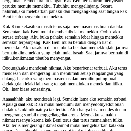
bergantian. Sementara itu tangan Kak Beni terus turun menyusuri
perutku menuju memekku. Tubuhku menggelinjang. Secara
naluriah,aku melebarkan pahaku dan mengangkang saat tangan kak
Beni telah menyentuh memekku.
Kak Rian kekasihku masih terus saja meremasremas buah dadaku.
Sementara kak Beni mulai membelaibelai memekku. Oohh..aku
serasa terbang. Aku buka pahaku semakin lebar hingga memekku
semakin terpampang. Kak Beni mulai beraksi dengan liar di
memekku. Aku rasakan dia membuka belahan memekku,lalu jarinya
bermain dimemekku yang telah mulai basah. Saat jarinya bermain di
itilku,kenikmatan tibatiba menyengat.
Ooouugh.aku mendesah nikmat. Aku benarbenar terbuai. Aku terus
mendesah dan mengerang lirih menikmati setiap rangsangan yang
datang. Pacarku yang meremasremas dan memilin puting buah
dadaku,dan lelaki lain yang tengah memainkan memek dan itilku.
Oh..,luar biasa sensasinya.
Aaaaahhhh. aku mendesah lagi. Semakin lama aku semakin terbuai.
Apalagi saat kak Rian mulai menciumi dan menyedotnyedot buah
dadaku. Uukhnikmatnya tak terkira. Aku hanya bisa mendesah dan
mengerang sambil menggeliatgeliat erotis. Memekku semakin
nikmat rasanya karena kak Beni terus dan terus memainkan itilku.
Aku terus mengerang nikmat sambil mulai mengeluarkan katakata
panas. Aaaahhoohhsayangterus sedot teteku kakaaaakhhkak