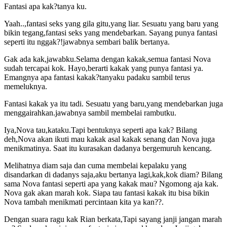
Fantasi apa kak?tanya ku.
Yaah..,fantasi seks yang gila gitu,yang liar. Sesuatu yang baru yang
bikin tegang,fantasi seks yang mendebarkan. Sayang punya fantasi
seperti itu nggak?!jawabnya sembari balik bertanya.
Gak ada kak,jawabku.Selama dengan kakak,semua fantasi Nova
sudah tercapai kok. Hayo,berarti kakak yang punya fantasi ya.
Emangnya apa fantasi kakak?tanyaku padaku sambil terus
memeluknya.
Fantasi kakak ya itu tadi. Sesuatu yang baru,yang mendebarkan juga
menggairahkan.jawabnya sambil membelai rambutku.
Iya,Nova tau,kataku.Tapi bentuknya seperti apa kak? Bilang
deh,Nova akan ikuti mau kakak asal kakak senang dan Nova juga
menikmatinya. Saat itu kurasakan dadanya bergemuruh kencang.
Melihatnya diam saja dan cuma membelai kepalaku yang
disandarkan di dadanys saja,aku bertanya lagi,kak,kok diam? Bilang
sama Nova fantasi seperti apa yang kakak mau? Ngomong aja kak.
Nova gak akan marah kok. Siapa tau fantasi kakak itu bisa bikin
Nova tambah menikmati percintaan kita ya kan??.
Dengan suara ragu kak Rian berkata,Tapi sayang janji jangan marah