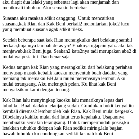
aku diapit dua lelaki yang sebentar lagi akan menjamah dan
menikmati tubuhku. Aku semakin berdebar.
Suasana aku rasakan sdikit canggung. Untuk mencairkan
suasana,kak Rian dan Kak Beni berkali2 melontarkan joke2 lucu
yang membuat suasana agak sdikit rileks.
Setelah beberapa saat,kak Rian merangkulku dari belakang sambil
berkata,hujannya tambah deras ya? Enaknya ngapain yah.. aku tak
menjawab,kak Beni juga. Seakan2 kata2nya tadi merupakan aba2 di
mulainya pesta ini. Dan benar saja.
Kedua tangan kak Rian yang merangkulku dari belakang perlahan
menyusup masuk kebalik kaosku,menyentuh buah dadaku yang
memang tak memakai BH,lalu mulai meremasnya lembut. Aku
mulai terangsang. Aku melenguh pelan. Ku lihat kak Beni
menyaksikan kami dengan tenang.
Kak Rian lalu menyingkap kaosku lalu menariknya lepas dari
tubuhku. Buah dadaku telanjang sudah. Gundukan bukit kenyal itu
kembali diremas2 lembut oleh kak Rian. Kak Beni mulai bergerak.
Dibelainya kakiku mulai dari lutut terus kepahaku. Usapannya
membuatku semakin terangsang. Untuk mempermudah posisi,ku
letakkan tubuhku didepan kak Rian sedikit miring,lalu bagian
bawah tubuhku ku condongkan sedikit ke arah kak Beni.