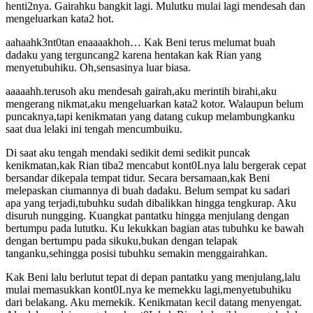
henti2nya. Gairahku bangkit lagi. Mulutku mulai lagi mendesah dan
mengeluarkan kata2 hot.
aahaahk3nt0tan enaaaakhoh… Kak Beni terus melumat buah
dadaku yang terguncang2 karena hentakan kak Rian yang
menyetubuhiku. Oh,sensasinya luar biasa.
aaaaahh.terusoh aku mendesah gairah,aku merintih birahi,aku
mengerang nikmat,aku mengeluarkan kata2 kotor. Walaupun belum
puncaknya,tapi kenikmatan yang datang cukup melambungkanku
saat dua lelaki ini tengah mencumbuiku.
Di saat aku tengah mendaki sedikit demi sedikit puncak
kenikmatan,kak Rian tiba2 mencabut kont0Lnya lalu bergerak cepat
bersandar dikepala tempat tidur. Secara bersamaan,kak Beni
melepaskan ciumannya di buah dadaku. Belum sempat ku sadari
apa yang terjadi,tubuhku sudah dibalikkan hingga tengkurap. Aku
disuruh nungging. Kuangkat pantatku hingga menjulang dengan
bertumpu pada lututku. Ku lekukkan bagian atas tubuhku ke bawah
dengan bertumpu pada sikuku,bukan dengan telapak
tanganku,sehingga posisi tubuhku semakin menggairahkan.
Kak Beni lalu berlutut tepat di depan pantatku yang menjulang,lalu
mulai memasukkan kont0Lnya ke memekku lagi,menyetubuhiku
dari belakang. Aku memekik. Kenikmatan kecil datang menyengat.