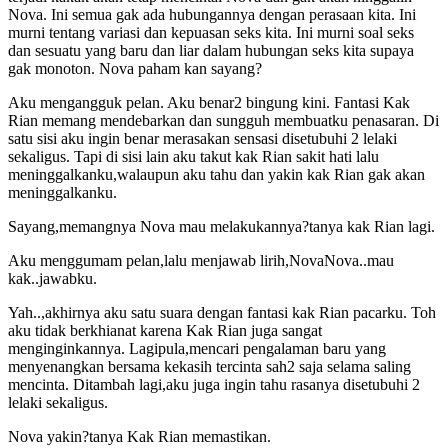
Nova. Ini semua gak ada hubungannya dengan perasaan kita. Ini
murni tentang variasi dan kepuasan seks kita. Ini murni soal seks
dan sesuatu yang baru dan liar dalam hubungan seks kita supaya
gak monoton. Nova paham kan sayang?
Aku mengangguk pelan. Aku benar2 bingung kini. Fantasi Kak
Rian memang mendebarkan dan sungguh membuatku penasaran. Di
satu sisi aku ingin benar merasakan sensasi disetubuhi 2 lelaki
sekaligus. Tapi di sisi lain aku takut kak Rian sakit hati lalu
meninggalkanku,walaupun aku tahu dan yakin kak Rian gak akan
meninggalkanku.
Sayang,memangnya Nova mau melakukannya?tanya kak Rian lagi.
Aku menggumam pelan,lalu menjawab lirih,NovaNova..mau
kak..jawabku.
Yah..,akhirnya aku satu suara dengan fantasi kak Rian pacarku. Toh
aku tidak berkhianat karena Kak Rian juga sangat
menginginkannya. Lagipula,mencari pengalaman baru yang
menyenangkan bersama kekasih tercinta sah2 saja selama saling
mencinta. Ditambah lagi,aku juga ingin tahu rasanya disetubuhi 2
lelaki sekaligus.
Nova yakin?tanya Kak Rian memastikan.