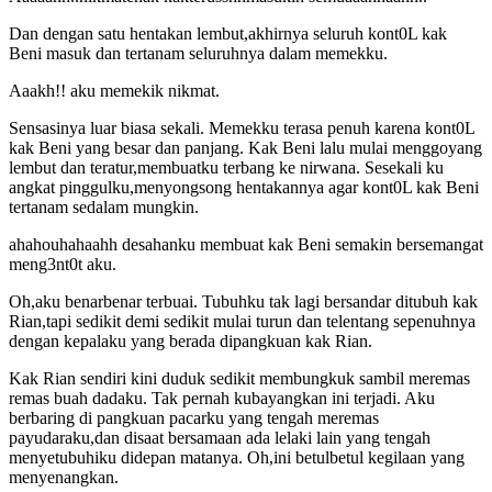
Dan dengan satu hentakan lembut,akhirnya seluruh kont0L kak
Beni masuk dan tertanam seluruhnya dalam memekku.
Aaakh!! aku memekik nikmat.
Sensasinya luar biasa sekali. Memekku terasa penuh karena kont0L
kak Beni yang besar dan panjang. Kak Beni lalu mulai menggoyang
lembut dan teratur,membuatku terbang ke nirwana. Sesekali ku
angkat pinggulku,menyongsong hentakannya agar kont0L kak Beni
tertanam sedalam mungkin.
ahahouhahaahh desahanku membuat kak Beni semakin bersemangat
meng3nt0t aku.
Oh,aku benarbenar terbuai. Tubuhku tak lagi bersandar ditubuh kak
Rian,tapi sedikit demi sedikit mulai turun dan telentang sepenuhnya
dengan kepalaku yang berada dipangkuan kak Rian.
Kak Rian sendiri kini duduk sedikit membungkuk sambil meremas
remas buah dadaku. Tak pernah kubayangkan ini terjadi. Aku
berbaring di pangkuan pacarku yang tengah meremas
payudaraku,dan disaat bersamaan ada lelaki lain yang tengah
menyetubuhiku didepan matanya. Oh,ini betulbetul kegilaan yang
menyenangkan.