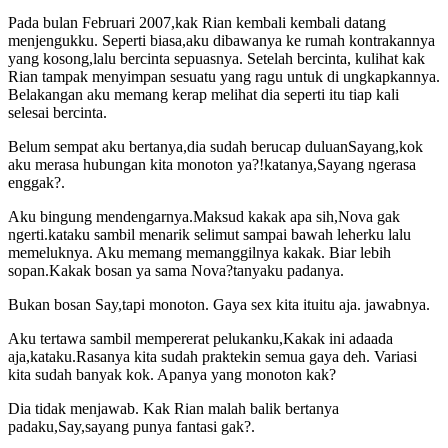
Pada bulan Februari 2007,kak Rian kembali kembali datang
menjengukku. Seperti biasa,aku dibawanya ke rumah kontrakannya
yang kosong,lalu bercinta sepuasnya. Setelah bercinta, kulihat kak
Rian tampak menyimpan sesuatu yang ragu untuk di ungkapkannya.
Belakangan aku memang kerap melihat dia seperti itu tiap kali
selesai bercinta.
Belum sempat aku bertanya,dia sudah berucap duluanSayang,kok
aku merasa hubungan kita monoton ya?!katanya,Sayang ngerasa
enggak?.
Aku bingung mendengarnya.Maksud kakak apa sih,Nova gak
ngerti.kataku sambil menarik selimut sampai bawah leherku lalu
memeluknya. Aku memang memanggilnya kakak. Biar lebih
sopan.Kakak bosan ya sama Nova?tanyaku padanya.
Bukan bosan Say,tapi monoton. Gaya sex kita ituitu aja. jawabnya.
Aku tertawa sambil mempererat pelukanku,Kakak ini adaada
aja,kataku.Rasanya kita sudah praktekin semua gaya deh. Variasi
kita sudah banyak kok. Apanya yang monoton kak?
Dia tidak menjawab. Kak Rian malah balik bertanya
padaku,Say,sayang punya fantasi gak?.