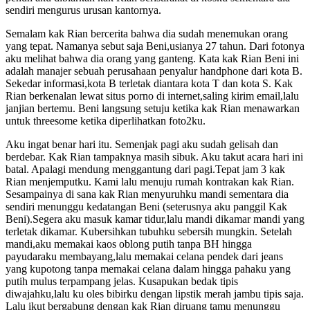
sendiri mengurus urusan kantornya.
Semalam kak Rian bercerita bahwa dia sudah menemukan orang
yang tepat. Namanya sebut saja Beni,usianya 27 tahun. Dari fotonya
aku melihat bahwa dia orang yang ganteng. Kata kak Rian Beni ini
adalah manajer sebuah perusahaan penyalur handphone dari kota B.
Sekedar informasi,kota B terletak diantara kota T dan kota S. Kak
Rian berkenalan lewat situs porno di internet,saling kirim email,lalu
janjian bertemu. Beni langsung setuju ketika kak Rian menawarkan
untuk threesome ketika diperlihatkan foto2ku.
Aku ingat benar hari itu. Semenjak pagi aku sudah gelisah dan
berdebar. Kak Rian tampaknya masih sibuk. Aku takut acara hari ini
batal. Apalagi mendung menggantung dari pagi.Tepat jam 3 kak
Rian menjemputku. Kami lalu menuju rumah kontrakan kak Rian.
Sesampainya di sana kak Rian menyuruhku mandi sementara dia
sendiri menunggu kedatangan Beni (seterusnya aku panggil Kak
Beni).Segera aku masuk kamar tidur,lalu mandi dikamar mandi yang
terletak dikamar. Kubersihkan tubuhku sebersih mungkin. Setelah
mandi,aku memakai kaos oblong putih tanpa BH hingga
payudaraku membayang,lalu memakai celana pendek dari jeans
yang kupotong tanpa memakai celana dalam hingga pahaku yang
putih mulus terpampang jelas. Kusapukan bedak tipis
diwajahku,lalu ku oles bibirku dengan lipstik merah jambu tipis saja.
Lalu ikut bergabung dengan kak Rian diruang tamu menunggu