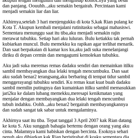
akupun tengah mengulum dan menghisap kont0Lnya yang besar
dan panjang. Oouuhh..,aku semakin bergairah. Percintaan kami
menjadi semakin liar dan liar.
Akhirnya,setelah 3 hari menjengukku di kota S,kak Rian pulang ke
Kota T. Akupun kembali menjalani rutinitasku sebagai mahasiswi.
Sementara menunggu saat itu tiba,aku menjadi semakin rajin
merawat tubuhku. Setiap hari aku luluran. Bulu ketiakku tak pernah
kubiarkan muncul. Bulu memekku ku rapikan agar terlihat menarik.
Dan saat berpakaian di kamar kos ku,aku jadi suka menelanjangi
diriku di depan cermin dan mengagumi kemolekan tubuhku.
Aku jadi suka meremas remas dadaku sendiri dan memainkan itilku
sambil membayangkan dua lelaki tengah mencumbuku. Dan saat
aku sudah benar2 terangsang,aku berbaring di tempat tidur sambil
menggerayangi tubuhku sendiri. Ku remas kuat kuat buah dadaku
sambil memilin putingnya dan kumainkan itilku sambil memasukkan
jari2ku ke dalam lubang memekku,meresapi kenikmatan yang
menjalar dengan membayangkan dua lelaki tengah mencumbui
tubuh indahku. Oohh..,aku benar2 bergairah membayangkannya
dan sudah sangat tak sabar untuk mengalaminya.
Akhirnya saat itu tiba. Tepat tanggal 3 April 2007 kak Rian datang
ke kota S. Aku sungguh bahagia bertemu dengan orang yang aku
cinta. Malamnya kami habiskan dengan bercinta. Esoknya sehari
penuh aku dibiarkan kak Rian beristirahat di kosku sementara dia