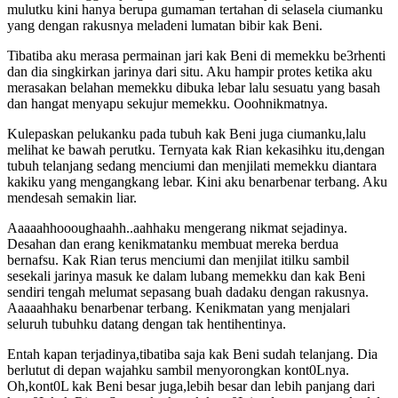
mulutku kini hanya berupa gumaman tertahan di selasela ciumanku
yang dengan rakusnya meladeni lumatan bibir kak Beni.
Tibatiba aku merasa permainan jari kak Beni di memekku be3rhenti
dan dia singkirkan jarinya dari situ. Aku hampir protes ketika aku
merasakan belahan memekku dibuka lebar lalu sesuatu yang basah
dan hangat menyapu sekujur memekku. Ooohnikmatnya.
Kulepaskan pelukanku pada tubuh kak Beni juga ciumanku,lalu
melihat ke bawah perutku. Ternyata kak Rian kekasihku itu,dengan
tubuh telanjang sedang menciumi dan menjilati memekku diantara
kakiku yang mengangkang lebar. Kini aku benarbenar terbang. Aku
mendesah semakin liar.
Aaaaahhoooughaahh..aahhaku mengerang nikmat sejadinya.
Desahan dan erang kenikmatanku membuat mereka berdua
bernafsu. Kak Rian terus menciumi dan menjilat itilku sambil
sesekali jarinya masuk ke dalam lubang memekku dan kak Beni
sendiri tengah melumat sepasang buah dadaku dengan rakusnya.
Aaaaahhaku benarbenar terbang. Kenikmatan yang menjalari
seluruh tubuhku datang dengan tak hentihentinya.
Entah kapan terjadinya,tibatiba saja kak Beni sudah telanjang. Dia
berlutut di depan wajahku sambil menyorongkan kont0Lnya.
Oh,kont0L kak Beni besar juga,lebih besar dan lebih panjang dari