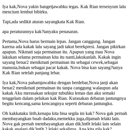
Iya kak,Nova yakin bangetjawabku tegas. Kak Rian tersenyum lalu
mencium lembut bibirku.
Tapi,ada sedikit aturan sayangkata Kak Rian.
apa peraturannya kak?tanyaku penasaran.
Pertama,Nova harus bermain lepas. Jangan canggung. Jangan
karena ada kakak lalu sayang jadi takut berekpresi. Jangan pikirkan
apapun. Nikmati saja permainan itu. Apapun yang mau Nova
lakukan selama permainan kita itu nanti,lakukanlah. Kakak ingin
sayang benar2 menikmati permainan itu sebagai cewek,sebagai
manusia,bukan sebagai pacar kakak. Nova bisa kan sayang?tanya
Kak Rian setelah panjang lebar.
Iya kak,Nova pahamjawabku dengan berdebar,Nova janji akan
benar2 menikmati permainan itu tanpa canggung walaupun ada
kakak Aku merasakan sekujur tubuhku lemas dan aku semaki
tenggelam dalam pelukan kak Rian. Kurasakan debaran jantungnya
begitu kencang,sama kencangnya seperti debaran jantungku.
Oh kakkataku lirih,kenapa kita bisa segila ini kak? Nova gak pernah
membayangkan buah dadaku,memekku juga,dijamah lelaki lain.
Nova gak pernah membayangkan akan dik3nt0t lelaki lain selain
kakak,apalagi dik3nt0t 2 lelaki sekaligus. Apa kita gila kak?