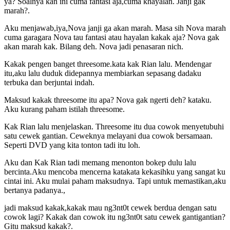
ya? Soalnya kan ini cuma fantasi aja,cuma khayalan. Janji gak
marah?.
Aku menjawab,iya,Nova janji ga akan marah. Masa sih Nova marah
cuma garagara Nova tau fantasi atau hayalan kakak aja? Nova gak
akan marah kak. Bilang deh. Nova jadi penasaran nich.
Kakak pengen banget threesome.kata kak Rian lalu. Mendengar
itu,aku lalu duduk didepannya membiarkan sepasang dadaku
terbuka dan berjuntai indah.
Maksud kakak threesome itu apa? Nova gak ngerti deh? kataku.
Aku kurang paham istilah threesome.
Kak Rian lalu menjelaskan. Threesome itu dua cowok menyetubuhi
satu cewek gantian. Ceweknya melayani dua cowok bersamaan.
Seperti DVD yang kita tonton tadi itu loh.
Aku dan Kak Rian tadi memang menonton bokep dulu lalu
bercinta.Aku mencoba mencerna katakata kekasihku yang sangat ku
cintai ini. Aku mulai paham maksudnya. Tapi untuk memastikan,aku
bertanya padanya.,
jadi maksud kakak,kakak mau ng3nt0t cewek berdua dengan satu
cowok lagi? Kakak dan cowok itu ng3nt0t satu cewek gantigantian?
Gitu maksud kakak?.