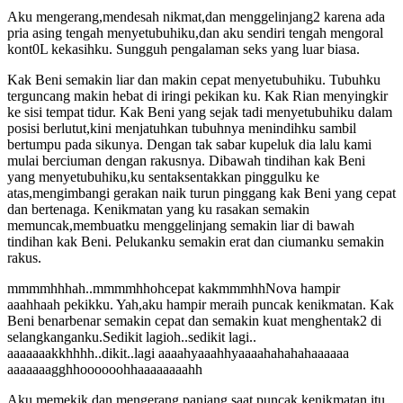
Aku mengerang,mendesah nikmat,dan menggelinjang2 karena ada
pria asing tengah menyetubuhiku,dan aku sendiri tengah mengoral
kont0L kekasihku. Sungguh pengalaman seks yang luar biasa.
Kak Beni semakin liar dan makin cepat menyetubuhiku. Tubuhku
terguncang makin hebat di iringi pekikan ku. Kak Rian menyingkir
ke sisi tempat tidur. Kak Beni yang sejak tadi menyetubuhiku dalam
posisi berlutut,kini menjatuhkan tubuhnya menindihku sambil
bertumpu pada sikunya. Dengan tak sabar kupeluk dia lalu kami
mulai berciuman dengan rakusnya. Dibawah tindihan kak Beni
yang menyetubuhiku,ku sentaksentakkan pinggulku ke
atas,mengimbangi gerakan naik turun pinggang kak Beni yang cepat
dan bertenaga. Kenikmatan yang ku rasakan semakin
memuncak,membuatku menggelinjang semakin liar di bawah
tindihan kak Beni. Pelukanku semakin erat dan ciumanku semakin
rakus.
mmmmhhhah..mmmmhhohcepat kakmmmhhNova hampir
aaahhaah pekikku. Yah,aku hampir meraih puncak kenikmatan. Kak
Beni benarbenar semakin cepat dan semakin kuat menghentak2 di
selangkanganku.Sedikit lagioh..sedikit lagi..
aaaaaaakkhhhh..dikit..lagi aaaahyaaahhyaaaahahahahaaaaaa
aaaaaaagghhoooooohhaaaaaaaahh
Aku memekik dan mengerang panjang saat puncak kenikmatan itu