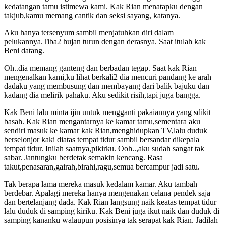
kedatangan tamu istimewa kami. Kak Rian menatapku dengan
takjub,kamu memang cantik dan seksi sayang, katanya.
Aku hanya tersenyum sambil menjatuhkan diri dalam
pelukannya.Tiba2 hujan turun dengan derasnya. Saat itulah kak
Beni datang.
Oh..dia memang ganteng dan berbadan tegap. Saat kak Rian
mengenalkan kami,ku lihat berkali2 dia mencuri pandang ke arah
dadaku yang membusung dan membayang dari balik bajuku dan
kadang dia melirik pahaku. Aku sedikit risih,tapi juga bangga.
Kak Beni lalu minta ijin untuk mengganti pakaiannya yang sdikit
basah. Kak Rian mengantarnya ke kamar tamu,sementara aku
sendiri masuk ke kamar kak Rian,menghidupkan TV,lalu duduk
berselonjor kaki diatas tempat tidur sambil bersandar dikepala
tempat tidur. Inilah saatnya,pikirku. Ooh..,aku sudah sangat tak
sabar. Jantungku berdetak semakin kencang. Rasa
takut,penasaran,gairah,birahi,ragu,semua bercampur jadi satu.
Tak berapa lama mereka masuk kedalam kamar. Aku tambah
berdebar. Apalagi mereka hanya mengenakan celana pendek saja
dan bertelanjang dada. Kak Rian langsung naik keatas tempat tidur
lalu duduk di samping kiriku. Kak Beni juga ikut naik dan duduk di
samping kananku walaupun posisinya tak serapat kak Rian. Jadilah