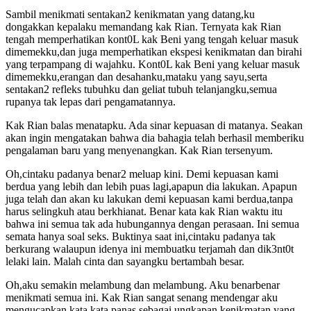
Sambil menikmati sentakan2 kenikmatan yang datang,ku
dongakkan kepalaku memandang kak Rian. Ternyata kak Rian
tengah memperhatikan kont0L kak Beni yang tengah keluar masuk
dimemekku,dan juga memperhatikan ekspesi kenikmatan dan birahi
yang terpampang di wajahku. Kont0L kak Beni yang keluar masuk
dimemekku,erangan dan desahanku,mataku yang sayu,serta
sentakan2 refleks tubuhku dan geliat tubuh telanjangku,semua
rupanya tak lepas dari pengamatannya.
Kak Rian balas menatapku. Ada sinar kepuasan di matanya. Seakan
akan ingin mengatakan bahwa dia bahagia telah berhasil memberiku
pengalaman baru yang menyenangkan. Kak Rian tersenyum.
Oh,cintaku padanya benar2 meluap kini. Demi kepuasan kami
berdua yang lebih dan lebih puas lagi,apapun dia lakukan. Apapun
juga telah dan akan ku lakukan demi kepuasan kami berdua,tanpa
harus selingkuh atau berkhianat. Benar kata kak Rian waktu itu
bahwa ini semua tak ada hubungannya dengan perasaan. Ini semua
semata hanya soal seks. Buktinya saat ini,cintaku padanya tak
berkurang walaupun idenya ini membuatku terjamah dan dik3nt0t
lelaki lain. Malah cinta dan sayangku bertambah besar.
Oh,aku semakin melambung dan melambung. Aku benarbenar
menikmati semua ini. Kak Rian sangat senang mendengar aku
mengucapkan kata kata panas sebagai ungkapan kenikmatan yang