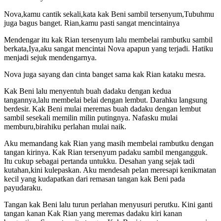
Nova,kamu cantik sekali,kata kak Beni sambil tersenyum,Tubuhmu
juga bagus banget. Rian,kamu pasti sangat mencintainya
Mendengar itu kak Rian tersenyum lalu membelai rambutku sambil
berkata,Iya,aku sangat mencintai Nova apapun yang terjadi. Hatiku
menjadi sejuk mendengarnya.
Nova juga sayang dan cinta banget sama kak Rian kataku mesra.
Kak Beni lalu menyentuh buah dadaku dengan kedua
tangannya,lalu membelai belai dengan lembut. Darahku langsung
berdesir. Kak Beni mulai meremas buah dadaku dengan lembut
sambil sesekali memilin milin putingnya. Nafasku mulai
memburu,birahiku perlahan mulai naik.
Aku memandang kak Rian yang masih membelai rambutku dengan
tangan kirinya. Kak Rian tersenyum padaku sambil mengangguk.
Itu cukup sebagai pertanda untukku. Desahan yang sejak tadi
kutahan,kini kulepaskan. Aku mendesah pelan meresapi kenikmatan
kecil yang kudapatkan dari remasan tangan kak Beni pada
payudaraku.
Tangan kak Beni lalu turun perlahan menyusuri perutku. Kini ganti
tangan kanan Kak Rian yang meremas dadaku kiri kanan