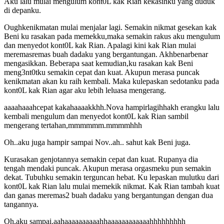
Aku lalu mulai mengulum kont0L kak Rian kekasihku yang duduk
di depanku.
Oughkenikmatan mulai menjalar lagi. Semakin nikmat gesekan kak
Beni ku rasakan pada memekku,maka semakin rakus aku mengulum
dan menyedot kont0L kak Rian. Apalagi kini kak Rian mulai
meremasremas buah dadaku yang bergantungan. Akhbenarbenar
mengasikkan. Beberapa saat kemudian,ku rasakan kak Beni
meng3nt0tku semakin cepat dan kuat. Akupun merasa puncak
kenikmatan akan ku raih kembali. Maka kulepaskan sedotanku pada
kont0L kak Rian agar aku lebih leluasa mengerang.
aaaahaaahcepat kakahaaaakkhh.Nova hampirlagihhakh erangku lalu
kembali mengulum dan menyedot kont0L kak Rian sambil
mengerang tertahan,mmmmmm.mmmmhhh
Oh..aku juga hampir sampai Nov..ah.. sahut kak Beni juga.
Kurasakan genjotannya semakin cepat dan kuat. Rupanya dia
tengah mendaki puncak. Akupun merasa orgasmeku pun semakin
dekat. Tubuhku semakin terguncan hebat. Ku lepaskan mulutku dari
kont0L kak Rian lalu mulai memekik nikmat. Kak Rian tambah kuat
dan ganas meremas2 buah dadaku yang bergantungan dengan dua
tangannya.
Oh,aku sampai.aahaaaaaaaaaahhaaaaaaaaaaaahhhhhhhhh