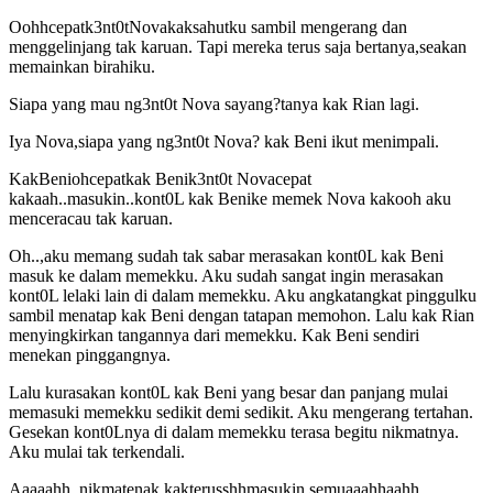
Oohhcepatk3nt0tNovakaksahutku sambil mengerang dan
menggelinjang tak karuan. Tapi mereka terus saja bertanya,seakan
memainkan birahiku.
Siapa yang mau ng3nt0t Nova sayang?tanya kak Rian lagi.
Iya Nova,siapa yang ng3nt0t Nova? kak Beni ikut menimpali.
KakBeniohcepatkak Benik3nt0t Novacepat
kakaah..masukin..kont0L kak Benike memek Nova kakooh aku
menceracau tak karuan.
Oh..,aku memang sudah tak sabar merasakan kont0L kak Beni
masuk ke dalam memekku. Aku sudah sangat ingin merasakan
kont0L lelaki lain di dalam memekku. Aku angkatangkat pinggulku
sambil menatap kak Beni dengan tatapan memohon. Lalu kak Rian
menyingkirkan tangannya dari memekku. Kak Beni sendiri
menekan pinggangnya.
Lalu kurasakan kont0L kak Beni yang besar dan panjang mulai
memasuki memekku sedikit demi sedikit. Aku mengerang tertahan.
Gesekan kont0Lnya di dalam memekku terasa begitu nikmatnya.
Aku mulai tak terkendali.
Aaaaahh..nikmatenak kakterusshhmasukin semuaaahhaahh..