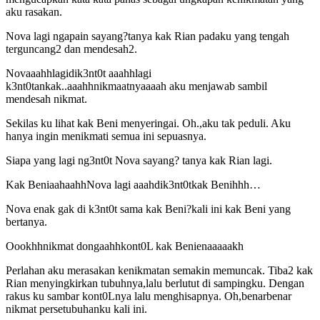
aku rasakan.
Nova lagi ngapain sayang?tanya kak Rian padaku yang tengah
terguncang2 dan mendesah2.
Novaaahhlagidik3nt0t aaahhlagi
k3nt0tankak..aaahhnikmaatnyaaaah aku menjawab sambil
mendesah nikmat.
Sekilas ku lihat kak Beni menyeringai. Oh.,aku tak peduli. Aku
hanya ingin menikmati semua ini sepuasnya.
Siapa yang lagi ng3nt0t Nova sayang? tanya kak Rian lagi.
Kak BeniaahaahhNova lagi aaahdik3nt0tkak Benihhh…
Nova enak gak di k3nt0t sama kak Beni?kali ini kak Beni yang
bertanya.
Oookhhnikmat dongaahhkont0L kak Benienaaaaakh
Perlahan aku merasakan kenikmatan semakin memuncak. Tiba2 kak
Rian menyingkirkan tubuhnya,lalu berlutut di sampingku. Dengan
rakus ku sambar kont0Lnya lalu menghisapnya. Oh,benarbenar
nikmat persetubuhanku kali ini.