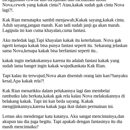
Nova,cewek yang kakak cinta?! Atau,kakak sudah gak cinta Nova
lagi?!.
Kak Rian menatapku sambil menjawab,Kakak sayang,kakak cinta.
Aduh sayang,jangan marah. Kan tadi sudah janji ga akan marah.
Lagipula ini kan cuma khayalan,cuma fantasi.
Aku meledak lagi,Tapi khayalan kakak itu keterlaluan. Nova gak
ngerti kenapa kakak bisa punya fantasi seperti itu. Sekarang jelaskan
sama Nova,kenapa kakak bisa berfantasi seperti itu..
kakak ingin melakukannya karena itu adalah fantasi kakak yang
sudah lama banget ingin kakak wujudkankata Kak Rian.
Tapi kalau itu terwujud,Nova akan disentuh orang lain kan?!tanyaku
kesal,Apa kakak rela?!
Kak Rian menarikku dalam pelukannya lagi dan membelai
rambutku lalu berkata,kakak gak rela kalau Nova melakukannya di
belakang kakak. Tapi ini kan beda sayang. Kakak
mengijinkannya,karena kakak juga ikut dalam permainan ini.
Lemas aku mendengar kata katanya. Aku sangat mencintainya,dan
akupun tau dia juga begitu. Tapi apakah dengan fantasinya itu dia
masih mencintaiku?