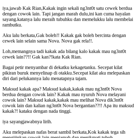
iya,jawab Kak Rian,Kakak ingin sekali ng3nt0t satu cewek berdua
dengan cowok lain. Tapi jangan marah dulu,ini kan cuma hayalan
sayang.katanya lalu meraih tubuhku dan memelukku lalu membelai
rambutku.
Aku lalu berkata,Gak boleh!! Kakak gak boleh bercinta dengan
cewek lain selain sama Nova. Nova gak rela!!.
Loh,memangnya tadi kakak ada bilang kalo kakak mau ng3nt0t
cewek lain??!! Gak kan?!kata Kak Rian.
Bagai petir menyambar di dekatku kekagetanku. Secepat kilat
pikiran buruk menyelinap di otakku.Secepat kilat aku melepaskan
diri dari pelukannya lalu menatapnya tajam.
Maksud kakak apa? Maksud kakak,kakak mau ng3nt0t Nova
berdua dengan cowok lain? Kakak mau nyuruh Nova melayani
cowok lain? Maksud kakak,kakak mau melihat Nova dik3nt0t
cowok lain dan kalian ng3nt0t Nova bergantian??!! Apa itu maksud
kakak?! kataku dengan nada tinggi.
iya sayangjawabnya lirih.
Aku melepaskan nafas berat sambil berkata,Kok kakak tega sih
mengijinkan cowok lain menjamah dan menikmati tubuh