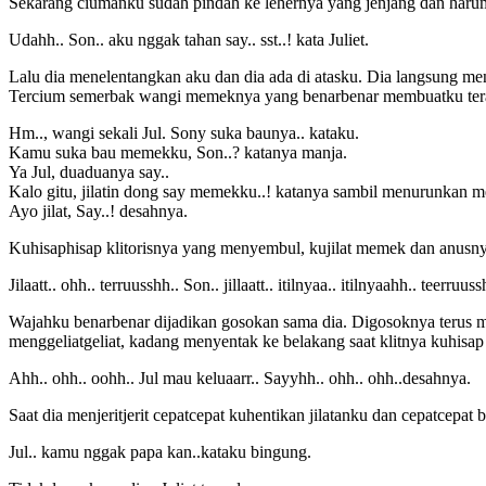
Sekarang ciumanku sudah pindah ke lehernya yang jenjang dan harum
Udahh.. Son.. aku nggak tahan say.. sst..! kata Juliet.
Lalu dia menelentangkan aku dan dia ada di atasku. Dia langsung m
Tercium semerbak wangi memeknya yang benarbenar membuatku tera
Hm.., wangi sekali Jul. Sony suka baunya.. kataku.
Kamu suka bau memekku, Son..? katanya manja.
Ya Jul, duaduanya say..
Kalo gitu, jilatin dong say memekku..! katanya sambil menurunkan
Ayo jilat, Say..! desahnya.
Kuhisaphisap klitorisnya yang menyembul, kujilat memek dan anusnya
Jilaatt.. ohh.. terruusshh.. Son.. jillaatt.. itilnyaa.. itilnyaahh.. teerruu
Wajahku benarbenar dijadikan gosokan sama dia. Digosoknya terus me
menggeliatgeliat, kadang menyentak ke belakang saat klitnya kuhisap
Ahh.. ohh.. oohh.. Jul mau keluaarr.. Sayyhh.. ohh.. ohh..desahnya.
Saat dia menjeritjerit cepatcepat kuhentikan jilatanku dan cepatcepat b
Jul.. kamu nggak papa kan..kataku bingung.