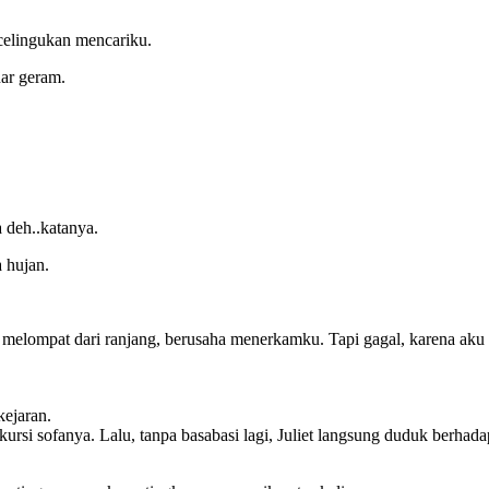
 celingukan mencariku.
nar geram.
 deh..katanya.
a hujan.
 melompat dari ranjang, berusaha menerkamku. Tapi gagal, karena aku 
kejaran.
kursi sofanya. Lalu, tanpa basabasi lagi, Juliet langsung duduk berh