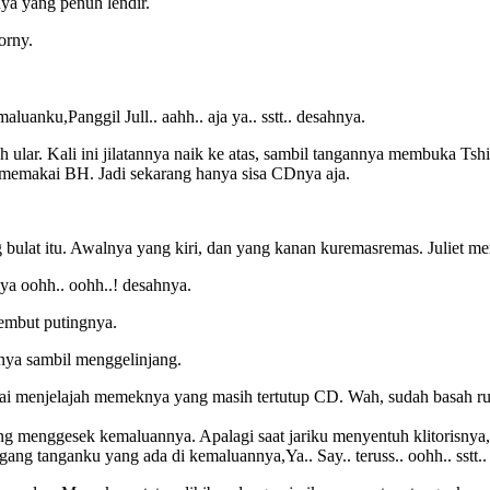
ya yang penuh lendir.
orny.
anku,Panggil Jull.. aahh.. aja ya.. sstt.. desahnya.
ah ular. Kali ini jilatannya naik ke atas, sambil tangannya membuka Ts
ak memakai BH. Jadi sekarang hanya sisa CDnya aja.
ulat itu. Awalnya yang kiri, dan yang kanan kuremasremas. Juliet me
gnya oohh.. oohh..! desahnya.
lembut putingnya.
ritnya sambil menggelinjang.
i menjelajah memeknya yang masih tertutup CD. Wah, sudah basah rupa
ang menggesek kemaluannya. Apalagi saat jariku menyentuh klitorisnya
g tanganku yang ada di kemaluannya,Ya.. Say.. teruss.. oohh.. sstt.. g