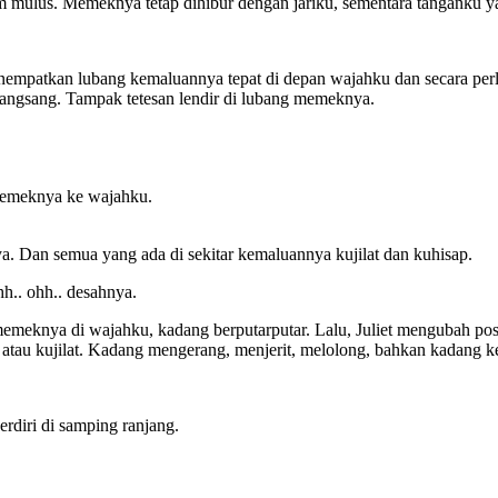
 mulus. Memeknya tetap dihibur dengan jariku, sementara tanganku y
enempatkan lubang kemaluannya tepat di depan wajahku dan secara pe
ngsang. Tampak tetesan lendir di lubang memeknya.
 memeknya ke wajahku.
. Dan semua yang ada di sekitar kemaluannya kujilat dan kuhisap.
sshh.. ohh.. desahnya.
meknya di wajahku, kadang berputarputar. Lalu, Juliet mengubah posis
 atau kujilat. Kadang mengerang, menjerit, melolong, bahkan kadang k
erdiri di samping ranjang.