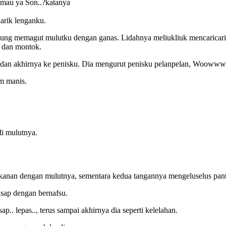
. mau ya Son..?katanya
narik lenganku.
gsung memagut mulutku dengan ganas. Lidahnya meliukliuk mencaricar
 dan montok.
t, dan akhirnya ke penisku. Dia mengurut penisku pelanpelan, Woowww.
um manis.
i mulutnya.
anan dengan mulutnya, sementara kedua tangannya mengeluselus panta
sap dengan bernafsu.
p.. lepas.., terus sampai akhirnya dia seperti kelelahan.