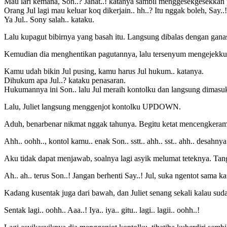
Mau lari kemana, Son..? Jahat..! katanya sambil menggesekgesekkan p
Orang Jul lagi mau keluar koq dikerjain.. hh..? Itu nggak boleh, Say.
Ya Jul.. Sony salah.. kataku.
Lalu kupagut bibirnya yang basah itu. Langsung dibalas dengan gana
Kemudian dia menghentikan pagutannya, lalu tersenyum mengejekku
Kamu udah bikin Jul pusing, kamu harus Jul hukum.. katanya.
Dihukum apa Jul..? kataku penasaran.
Hukumannya ini Son.. lalu Jul meraih kontolku dan langsung dimasu
Lalu, Juliet langsung menggenjot kontolku UPDOWN.
Aduh, benarbenar nikmat nggak tahunya. Begitu ketat mencengkeram
Ahh.. oohh.., kontol kamu.. enak Son.. sstt.. ahh.. sst.. ahh.. desahnya
Aku tidak dapat menjawab, soalnya lagi asyik melumat teteknya. Ta
Ah.. ah.. terus Son..! Jangan berhenti Say..! Jul, suka ngentot sama kam
Kadang kusentak juga dari bawah, dan Juliet senang sekali kalau suda
Sentak lagi.. oohh.. Aaa..! Iya.. iya.. gitu.. lagi.. lagii.. oohh..!