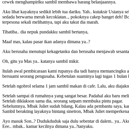
cewek menghampiriku sambil membawa barang belanjaannya.
Aku lihat kayaknya sedikit lebih tua dariku. Yah.. kutaksir Usianya s
sedada berwarna merah kecoklatan.., pokoknya cakep banget deh! Bodi
terpesona sekali melihatnya, tapi aku takut dia marah.
Tibatiba.. dia nepuk pundakku sambil bertanya,
Maaf mas, kalau pasar ikan adanya dimana ya..?
Aku berusaha menutupi kekagetanku dan berusaha menjawab sesantai m
Oh, gitu ya Mas ya.. katanya sambil mikir.
Itulah awal pembicaraan kami rupanya dia tadi hanya memancingku aj
bersuami seorang pengusaha. Kebetulan suaminya lagi tugas 1 bulan k
Setelah ngobrol selama 1 jam sambil makan di cafe. Lalu, aku dia
Setelah sampai di rumahnya yang sangat besar. Padahal aku baru meli
Setelah diklakson sama dia, seorang satpam membuka pintu pagar.
Sebelumnya, Mbak Juliet sudah bilang, Kalau ada pembantu saya, kam
Sambil berakting layaknya bintang sinetron, Mbak Juliet memperke
Ayo masuk Son..? Dudukduduk saja dulu sebentar di dalem.. ya.. Aku
Eee.. mbak.. kamar kecilnya dimana ya..?tanyaku.