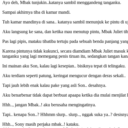
Ayo deh, Mbak tunjukin..katanya sambil menggandeng tanganku.
Sampai akhirnya tiba di kamar mandi.
Tuh kamar mandinya di sana.. katanya sambil menunjuk ke pintu di u
Aku langsung ke sana, dan ketika mau menutup pintu, Mbak Juliet tib
Pas lagi pipis, mataku tibatiba tertuju pada sebuah benda panjang yang
Karena pintunya tidak kukunci, secara diamdiam Mbak Juliet masuk ke
tanganku yang lagi memegang penis tiruan itu, sedangkan tangan ka
Ini mainan aku Son, kalau lagi kesepian.. bisiknya tepat di telingaku.
Aku terdiam seperti patung, keringat mengucur dengan deras sekali..
Tapi jauh lebih enak kalau pake yang asli Son.. desahnya.
Aku benarbenar tidak dapat berbuat apaapa ketika dia mulai menjilat l
Hhh.., jangan Mbak..! aku berusaha mengingatinya.
Tapi.. kenapa Son..? Hhhmm slurp.. slurp.., nggak suka ya..? desisny
Hhh.., Sony masih perjaka mbak..! kataku.