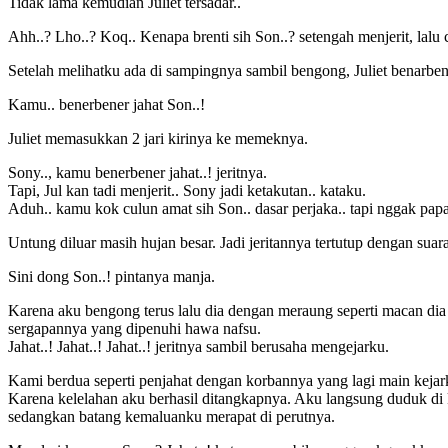
Tidak lama kemudian Juliet tersadar..
Ahh..? Lho..? Koq.. Kenapa brenti sih Son..? setengah menjerit, lalu
Setelah melihatku ada di sampingnya sambil bengong, Juliet benarbe
Kamu.. benerbener jahat Son..!
Juliet memasukkan 2 jari kirinya ke memeknya.
Sony.., kamu benerbener jahat..! jeritnya.
Tapi, Jul kan tadi menjerit.. Sony jadi ketakutan.. kataku.
Aduh.. kamu kok culun amat sih Son.. dasar perjaka.. tapi nggak papa
Untung diluar masih hujan besar. Jadi jeritannya tertutup dengan suar
Sini dong Son..! pintanya manja.
Karena aku bengong terus lalu dia dengan meraung seperti macan dia
sergapannya yang dipenuhi hawa nafsu.
Jahat..! Jahat..! Jahat..! jeritnya sambil berusaha mengejarku.
Kami berdua seperti penjahat dengan korbannya yang lagi main kejar
Karena kelelahan aku berhasil ditangkapnya. Aku langsung duduk di 
sedangkan batang kemaluanku merapat di perutnya.