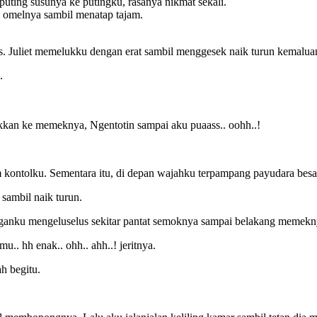
uting susunya ke putingku, rasanya nikmat sekali.
.! omelnya sambil menatap tajam.
s. Juliet memelukku dengan erat sambil menggesek naik turun kemalua
.
kkan ke memeknya, Ngentotin sampai aku puaass.. oohh..!
 kontolku. Sementara itu, di depan wajahku terpampang payudara bes
 sambil naik turun.
nganku mengeluselus sekitar pantat semoknya sampai belakang memeknya
u.. hh enak.. ohh.. ahh..! jeritnya.
h begitu.