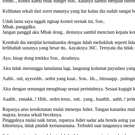
Hmm.., kontol kamu enak banget Son.. katanya sambil menjilat bibirn
Kelihatan sekali dari sorot matanya yang liar kalau dia sudah sangat h
Udah lama saya nggak ngisap kontol seenak ini, Son..
Mbak..panggilku.
Jangan panggil aku Mbak dong.. desisnya sambil mencium kepala kemalu
Kembali dia menjilat kemaluanku dengan lidah meliukliuk seperti lid
terlihatlah susunya yang besar itu.. kayaknya 36C. Ternyata dia tid
Ayo, hisap dong tetekku Son.. desahnya.
Aku tidak menunggu lamalama lagi, langsung kulumat payudara yang b
Aahh.. sstt, ayyoohh.. sedot yang kuat.. Son.. hh.., hiissaapp.. putin
Aku dengan semangat menghisap sesuai perintahnya. Sesaat kugigit 
Aaahh.. ennakk..! Hhh.. sedot terus.. sstt.. yang.. kuathh.. aahh..! je
Rupanya arus kenikmatan mulai menerpa Juliet. Tangan kananku mula
majora, kerasa sekali beceknya.
Pinggulnya mulai naik turun, rupanya Juliet sadar ada benda asing y
klitorisnya, tidak pindah kemanamana. Terbukti saat tangannya memegan