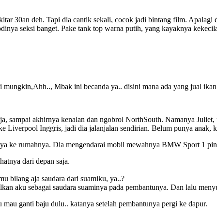
ekitar 30an deh. Tapi dia cantik sekali, cocok jadi bintang film. Apal
nya seksi banget. Pake tank top warna putih, yang kayaknya kekecilan
ungkin,Ahh.., Mbak ini becanda ya.. disini mana ada yang jual ikan 
a, sampai akhirnya kenalan dan ngobrol NorthSouth. Namanya Juliet, 
e Liverpool Inggris, jadi dia jalanjalan sendirian. Belum punya anak,
jaknya ke rumahnya. Dia mengendarai mobil mewahnya BMW Sport 1 pin
hatnya dari depan saja.
u bilang aja saudara dari suamiku, ya..?
nalkan aku sebagai saudara suaminya pada pembantunya. Dan lalu me
 mau ganti baju dulu.. katanya setelah pembantunya pergi ke dapur.