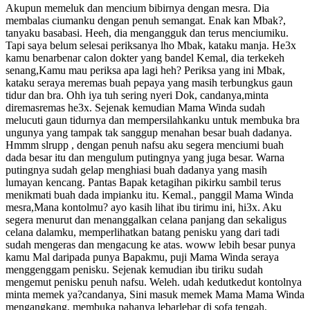
Akupun memeluk dan mencium bibirnya dengan mesra. Dia
membalas ciumanku dengan penuh semangat. Enak kan Mbak?,
tanyaku basabasi. Heeh, dia mengangguk dan terus menciumiku.
Tapi saya belum selesai periksanya lho Mbak, kataku manja. He3x
kamu benarbenar calon dokter yang bandel Kemal, dia terkekeh
senang,Kamu mau periksa apa lagi heh? Periksa yang ini Mbak,
kataku seraya meremas buah pepaya yang masih terbungkus gaun
tidur dan bra. Ohh iya tuh sering nyeri Dok, candanya,minta
diremasremas he3x. Sejenak kemudian Mama Winda sudah
melucuti gaun tidurnya dan mempersilahkanku untuk membuka bra
ungunya yang tampak tak sanggup menahan besar buah dadanya.
Hmmm slrupp , dengan penuh nafsu aku segera menciumi buah
dada besar itu dan mengulum putingnya yang juga besar. Warna
putingnya sudah gelap menghiasi buah dadanya yang masih
lumayan kencang. Pantas Bapak ketagihan pikirku sambil terus
menikmati buah dada impianku itu. Kemal., panggil Mama Winda
mesra,Mana kontolmu? ayo kasih lihat ibu tirimu ini, hi3x. Aku
segera menurut dan menanggalkan celana panjang dan sekaligus
celana dalamku, memperlihatkan batang penisku yang dari tadi
sudah mengeras dan mengacung ke atas. woww lebih besar punya
kamu Mal daripada punya Bapakmu, puji Mama Winda seraya
menggenggam penisku. Sejenak kemudian ibu tiriku sudah
mengemut penisku penuh nafsu. Weleh. udah kedutkedut kontolnya
minta memek ya?candanya, Sini masuk memek Mama Mama Winda
mengangkang, membuka pahanya lebarlebar di sofa tengah,