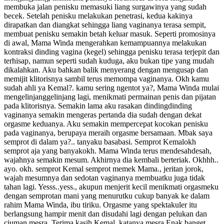
membuka jalan penisku memasuki liang surgawinya yang sudah
becek. Setelah penisku melakukan penetrasi, kedua kakinya
dirapatkan dan diangkat sehingga liang vaginanya terasa sempit,
membuat penisku semakin betah keluar masuk. Seperti promosinya
di awal, Mama Winda mengerahkan kemampuannya melakukan
kontraksi dinding vagina (kegel) sehingga penisku terasa terjepit dan
terhisap, namun seperti sudah kuduga, aku bukan tipe yang mudah
dikalahkan. Aku bahkan balik menyerang dengan mengusap dan
memijit klitorisnya sambil terus memompa vaginanya. Okh kamu
sudah ahli ya Kemal?. kamu sering ngentot ya?, Mama Winda mulai
mengelinjanggelinjang lagi, menikmati permainan penis dan pijatan
pada klitorisnya. Semakin lama aku rasakan dindingdinding
vaginanya semakin mengeras pertanda dia sudah dengan dekat
orgasme keduanya. Aku semakin mempercepat kocokan penisku
pada vaginanya, berupaya meraih orgasme bersamaan. Mbak saya
semprot di dalam ya?.. tanyaku basabasi. Semprot Kemalokh
semprot aja yang banyakokh. Mama Winda terus mendesahdesah,
wajahnya semakin mesum. Akhirnya dia kembali berteriak. Okhhh..
ayo. okh. semprot Kemal semprot memek Mama., jeritan jorok,
wajah mesumnya dan sedotan vaginanya membuatku juga tidak
tahan lagi. Yesss..yess., akupun menjerit kecil menikmati orgasmeku
dengan semprotan mani yang menurutku cukup banyak ke dalam
rahim Mama Winda, ibu tiriku. Orgasme yang spektakuler itu
berlangsung hampir menit dan disudahi lagi dengan pelukan dan
ciuman mesra. Terima kasih Kemal, katanya mesra,Enak banget,