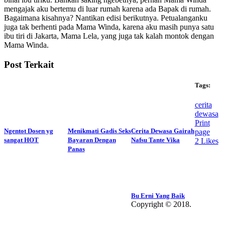
mengajak aku bertemu di luar rumah karena ada Bapak di rumah.
Bagaimana kisahnya? Nantikan edisi berikutnya. Petualanganku
juga tak berhenti pada Mama Winda, karena aku masih punya satu
ibu tiri di Jakarta, Mama Lela, yang juga tak kalah montok dengan
Mama Winda.
Post Terkait
Tags:
cerita
dewasa
Print
Ngentot Dosen yg
Menikmati Gadis Seks
Cerita Dewasa Gairah
page
sangat HOT
Bayaran Dengan
Nafsu Tante Vika
2
Likes
Panas
Bu Erni Yang Baik
Copyright © 2018.
Wisatalendir