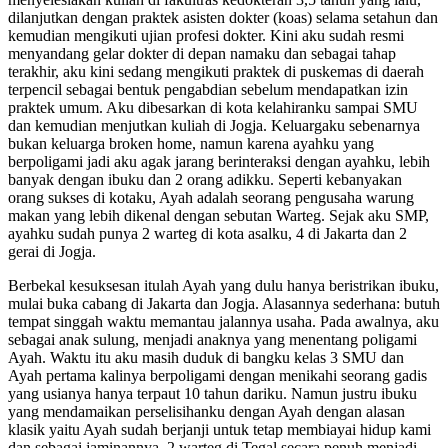
dilanjutkan dengan praktek asisten dokter (koas) selama setahun dan
kemudian mengikuti ujian profesi dokter. Kini aku sudah resmi
menyandang gelar dokter di depan namaku dan sebagai tahap
terakhir, aku kini sedang mengikuti praktek di puskemas di daerah
terpencil sebagai bentuk pengabdian sebelum mendapatkan izin
praktek umum. Aku dibesarkan di kota kelahiranku sampai SMU
dan kemudian menjutkan kuliah di Jogja. Keluargaku sebenarnya
bukan keluarga broken home, namun karena ayahku yang
berpoligami jadi aku agak jarang berinteraksi dengan ayahku, lebih
banyak dengan ibuku dan 2 orang adikku. Seperti kebanyakan
orang sukses di kotaku, Ayah adalah seorang pengusaha warung
makan yang lebih dikenal dengan sebutan Warteg. Sejak aku SMP,
ayahku sudah punya 2 warteg di kota asalku, 4 di Jakarta dan 2
gerai di Jogja.
Berbekal kesuksesan itulah Ayah yang dulu hanya beristrikan ibuku, mulai buka cabang di Jakarta dan Jogja. Alasannya sederhana: butuh tempat singgah waktu memantau jalannya usaha. Pada awalnya, aku sebagai anak sulung, menjadi anaknya yang menentang poligami Ayah. Waktu itu aku masih duduk di bangku kelas 3 SMU dan Ayah pertama kalinya berpoligami dengan menikahi seorang gadis yang usianya hanya terpaut 10 tahun dariku. Namun justru ibuku yang mendamaikan perselisihanku dengan Ayah dengan alasan klasik yaitu Ayah sudah berjanji untuk tetap membiayai hidup kami dan sebagai jaminannya, 2 warteg di Tegal secara penuh menjadi milik Ibu. Berbekal pendapatan dari usaha warteg itulah, aku bisa kuliah sampai menjadi dokter saat ini, dan tentu saja ibuku sangat bangga karena aku sebagai putra sulungnya berhasil mandiri dan menjadi contoh buat adikadikku. Lalu bagaimana dengan perselisihanku dengan Ayah? Wah, sejak Ibu sudah memaklumi Ayah, aku pun sudah tidak pernah mengungkitnya lagi. Hubunganku dengan Ayah, bahkan dengan dua isteri muda Ayah baikbaik saja. Bahkan Ayah menyempatkan diri hadir dalam wisudaku dulu. Isteri kedua ayah, yang berarti ibu tiriku, bernama Nurlela, tinggal di sebuah perumahan di daerah Bintaro. Dari hasil pernikahan dengan Mama Lela (begitu Ayah menyuruhku memanggilnya), Ayah dikaruniai 2 orang anak. Setelah 5 tahun menikah dengan Nurlela, Ayah kemudian buka cabang lagi di Jogja, kali ini dengan seorang janda beranak satu, bernama Windarti, yang kupanggil dengan Mama Winda, usianya bahkan hanya terpaut 6 tahun denganku. Sebagai seorang lelaki, aku harus jujur untuk mengacungkan jempol buat Ayah dalam memilih isteri muda. Kedua gendukannya, meskipun tidak terlalu cantik, namun punya kemiripan dalam hal body, yaitu toge pasar. Rupanya selera ayah mengikuti tren selera pria masa kini yang cenderung mencari susu yang montok dan goyangan pantat yang bahenol. Dari dua ibu tiriku itu, tentu saja aku lebih akrab dengan Mama Winda, karena selama aku kuliah di Jogja, setiap akhir bulan aku menyempatkan bermalam di rumahnya yang juga lebih sering ditinggali Ayah. Maklum Mama Winda adalah isteri termuda, meskipun berstatus janda. Bagiku sebenarnya sangat canggung memanggil Winda dengan sebutan Mama, jauh lebih cocok kalau aku memanggilnya Mbak Winda, karena usianya memang hanya lebih tua 6 tahun dariku. Wajahnya manis selayaknya orang Jogja, dan yang membuatku betah bermalam di rumahnya adalah toge pasar yang menjadi keunggulannya. Suatu saat, ketika aku masih kuliah. Seperti biasa, pada akhir pekan di minggu terakhir, aku membawa sepeda motorku dari kost menuju rumah Ayah dan Mama Winda. Rupanya saat itu Ayah sedang dinas ke Jakarta, mengunjungi Mama Nurlela, sehingga hanya ada Mama Winda dan anaknya dari suami pertamanya yang berusia 5 tahun bernama Yoga. Seperti biasa pula, aku membawakan cokelat buat adik tiriku itu. Saat datang, aku disambut oleh Yoga, sementara ibunya ternyata sedang mandi. Karena belum tahu kalau aku datang, Mama Winda keluar kamar mandi dengan santainya hanya berbalut handuk yang hanya aspel asal tempel. Melihat kehadiranku di ruang tengah, sontak Mama Winda kaget dan salah tingkah. Eh ada Mas Kemal.., serunya sedikit menjerit dan melakukan gerakan yang salah sehingga handuknya melorot hingga perut sehingga payudaranya yang sebesar pepaya tumpah keluar. Glek.., aku menelan ludah dan menatap nanar pada ibu tiriku yang bertoket brutal itu. Sayang sekali pemandangan indah itu hanya berlangsung sebentar karena Mama Winda segera berlari ke kamar. Dadaku berdegup kencang, birahiku langsung naik ke ubunubun. Ingin rasanya aku ikut berlari mengejar Mama Winda ke kamarnya, menubruknya dan meremas buah dada pepayanya. Sayang aku belum berani melakukannya. Aku hanya bisa manyun sambil bermain dengan adik tiriku sampai akhirnya sang ibu tiri keluar kamar. Tidak tangungtanggung, dia membungkus tubuh montoknya yang baru saja kulihat toket brutalnya dengan pakaian muslim, lengkap dengan jilbabnya. Mama Winda sehariharinya memang mengenakan jilbab. Birahiku langsung watering down layu sebelum berkembang. Sebagai pelampiasan, pada saat mandi aku menyempatkan diri untuk masturbasi, kebetulan ada tumpukan pakaian dalam kotor milik Mama Winda di dalam ember. Awalnya aku mengambil bra warna hitam dengan tulisan ukuran 36BB yang mulai memudar. Pantas besar seperti pepaya pikirku membayangkan dua buah dada besar milik Mama Winda yang sempat kulihat beberapa waktu lalu. Sambil membayangkan buah dada Mama Winda, aku mengambil celana dalam hitam Mama Winda dan menciuminya. Aroma khas vagina masih tertinggal di sana, mengantarkan masturbasiku dengan sabun mandi sampai akhirnya menyemprotkan sperma di dinding kamar mandi. Sesudah mandi aku menonton TV bersama Mama Winda dan adik tiriku. Kami mengobrol akrab sampai sekitar jam 8 adik tiriku minta ditemani mamanya untuk tidur. Sebelum menemani anaknya tidur, Mama Winda masuk kamarnya untuk bertukar pakaian tidur baru kemudian masuk kamar anaknya. Setelah anaknya tidur, Mama Winda keluar kamar dengan kostum tidurnya yang sama sekali berbeda dengan kostumnya tadi sore. Pakaian muslimnya yang tertutup berganti dengan gaun tidur warna putih yang meskipun tidak tipis tapi memperlihatkan bayangan lekuk tubuh montoknya, termasuk warna bra dan celana dalamnya yang berwarna ungu. Kontan birahiku langsung naik kembali. Wow Mbak Winda cantik sekali, pujiku tulus terhadap ibu tiriku yang memang tampak cantik dengan gaun tidur putih itu. Rambut panjangnya tergerai indah menghiasi wajah manisnya. Huss kalau Bapakmu tahu, bisa dimarahin kamu, panggil Mbak segala, serunya agak ketus namun tetap ramah. Bapak lagi ngelonin Mama Lela, mana mungkin dia marah, pancingku. Ih, apa sih hebatnya si Lela itu? Aku belum pernah ketemu, sergah Mama Winda. Nadanya mulai agak tinggi. Hmm menurut saya sih dan Bapak pernah cerita bahwa dia suka buah dada Mama Lela yang besar, sadar pancinganku mengena, aku segera melanjutkannya. Padahal tentu saja aku berbohong kalau bapak pernah cerita, tapi kalau ukuran buah dada, mana kutahu dengan pasti. Yang kutahu buah dada Mama Lela memang besar. Oh ya? , benar saja, emosi Mama Winda semakin meninggi. Dadanya ditarik seakan ingin menunjukkan padaku bahwa buah dadanya juga besar. Bapak kalau di rumah Mama Lela suka lupa diri, pernah mereka ML di dapur, padahal waktu itu ada saya, cerita bohongku berlanjut,mereka asyik doggy style dan tidak sadar kalau saya melihat mereka. Gila bener pasti si Lela itu gatelan dan tidak tahu malu ya?, sergah Mama Winda dengan emosi. Apanya yang gatelan Mbak?, tanyaku. Ya memeknya. , karena emosi, Mama Winda sudah tidak peduli omongan jorok yang keluar dari mulutnya,pasti sudah kendor tuh memeknya si Lela! Kalau punya Mbak pasti masih rapet ya?, tantangku. Pasti dong saya kan baru punya anak satu, kilahnya,dan saya kan sering senam kegel, Bapakmu gak akan kuat nahan sampai 5 menit, pasti KO. Ya lawannya udah tua, pasti Mbak menang KO terus, aku terus menyerang sambil menghampiri Mama Winda sehingga kami duduk berdekatan. Maksudmu apa Kemal?, Mama Winda mulai mengendus hasratku. Matanya membalas tatapan birahiku pada dirinya. Sekalikali Mbak harus uji coba dengan anak muda doong, jawabku enteng sambil tersenyum. Welehh makin berani kamu ya?, tangannya menepis tanganku yang mulai mencoba menjamah lengannya. Enggak berani ya Mbak?, tantangku semakin berani,melawan anak muda?. Gendeng kamu aku ini kan ibu tirimu, katanya berdalih. Ibu tiri yang cantik dan seksi, puji dan rayuku. Gombal kamu, serunya dengan wajah agak merah pertanda rayuanku mengena. Mbak Winda, aku terus berusaha,coba bayangkan Bapak sedang ML sama Mama Lela sekarang dan sementara Mbak Winda nganggur di sini. Terus?, pancingnya. Ya saya bisa memberikan sentuhan dan kepuasan yang lebih buat Mbak daripada yang diberikan Bapak, kataku persuatif. Kamu sudah gila Kemal, ibu tiriku masih nyerocos, namun tangannya kini tidak menolak ketika kupegang dan kuarahkan ke penisku yang sudah mengeras. Mungkin saya memang gila Mbak, tapi Bapak lebih gila, mungkin dia sekarang sedang nyedot susunya Mama Lela yang besar atau mungkin sedang jilatjilat memeknya, aku terus membakar Mama Winda. Huh Bapakmu enggak pernah jilat memek, ngarang kamu.., sergahnya. Oh ya? tapi dia pernah cerita kalau di hobby sekali menjilat memek Mama Lela.., aku terus berbohong sementara tanganku sudah aktif menarik rok Mama Winda ke atas sehingga kini pahanya yang montok dan putih sudah terlihat dan kubelaibelai. Kamu bohong, katanya pelan, suaranya sudah bercampur birahi. Ih bener Mbak, Bapak suka cerita yang begitu pada saya sejak saya kuliah di kedokteran, ceritaku. Awalnya Bapak ingin tahu apakah klitoris Mama Lela itu normal atau tidak, karena menurut Bapak, klitoris Mama Lela sebesar jari telunjuk. Tanganku semakin jauh menjamah, sampai di selangkangannya yang ditutup celana dalam ungu. Mama Winda sedikitpun tidak memberi penolakan, bahkan matanya semakin sayu. Stop Kemal, jangan ceritakan lagi si Lela sialan itu, pintanya,Kalau tentang aku, Bapakmu cerita apa? Eh maaf ya Mbak kata Bapak, memek Mbak agak becek, kataku bohong,Pernah Bapak bertanya pada saya apakah perlu dibawa ke dokter. Sialan Bapakmu itu waktu itu kan cuma keputihan biasa, sergah Mama Winda. Bagian bahwa gaun tidur putihnya sudah tersingkap semua, memperlihatkan pahanya yang montok dan putih serta gundukan selangkangannya yang tertutup kain segitiga ungu. Sungguh pemandangan indah, terlebih beberapa helai pubis (jembut) yang menyeruak di pinggiran celana dalamnya. Hmm coba saya cek ya Mbak, kataku sembari menurunkan wajah ke selangkangannya. Crup, kukecup mesra celana dalam ungu tepat di tengah gundukannya yang sudah tampak sedikit basah. Tersibak aroma khas vagina Mama Winda yang semakin membakar birahiku. Dengan sedikit tergesa aku menyibak pinggiran celana dalam ungu itu sehingga terlihatlah bibir surgawi Mama Winda yang sudah basah dikelilingi oleh pubis yang tumbuh agak liar. slrupp. slrupp.., tanpa menunggu lama aku suda