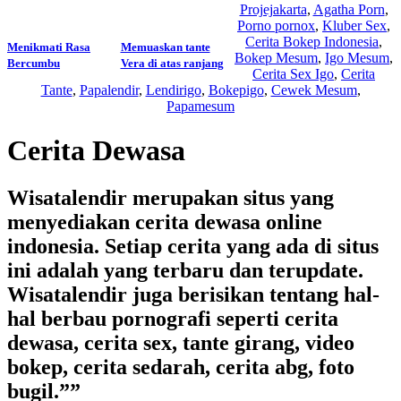
Projejakarta
,
Agatha Porn
,
Porno pornox
,
Kluber Sex
,
Cerita Bokep Indonesia
,
Menikmati Rasa
Memuaskan tante
Bokep Mesum
,
Igo Mesum
,
Bercumbu
Vera di atas ranjang
Cerita Sex Igo
,
Cerita
Tante
,
Papalendir
,
Lendirigo
,
Bokepigo
,
Cewek Mesum
,
Papamesum
Cerita Dewasa
Wisatalendir merupakan situs yang
menyediakan cerita dewasa online
indonesia. Setiap cerita yang ada di situs
ini adalah yang terbaru dan terupdate.
Wisatalendir juga berisikan tentang hal-
hal berbau pornografi seperti cerita
dewasa, cerita sex, tante girang, video
bokep, cerita sedarah, cerita abg, foto
bugil.””