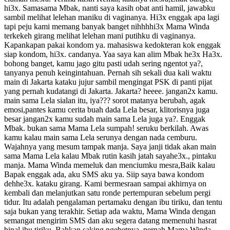
hi3x. Samasama Mbak, nanti saya kasih obat anti hamil, jawabku
sambil melihat lelehan maniku di vaginanya. Hi3x enggak apa lagi
tapi peju kami memang banyak banget nihhhhi3x Mama Winda
terkekeh girang melihat lelehan mani putihku di vaginanya.
Kapankapan pakai kondom ya. mahasiswa kedokteran kok enggak
siap kondom, hi3x. candanya. Yaa saya kan alim Mbak he3x Ha3x.
bohong banget, kamu jago gitu pasti udah sering ngentot ya?,
tanyanya penuh keingintahuan. Pernah sih sekali dua kali waktu
main di Jakarta kataku jujur sambil mengingat PSK di panti pijat
yang pernah kudatangi di Jakarta. Jakarta? heeee. jangan2x kamu.
main sama Lela sialan itu, iya??? sorot matanya berubah, agak
emosi,pantes kamu cerita buah dada Lela besar, klitorisnya juga
besar jangan2x kamu sudah main sama Lela juga ya?. Enggak
Mbak. bukan sama Mama Lela sumpah! seruku berkilah. Awas
kamu kalau main sama Lela serunya dengan nada cemburu.
Wajahnya yang mesum tampak manja. Saya janji tidak akan main
sama Mama Lela kalau Mbak rutin kasih jatah sayahe3x., pintaku
manja. Mama Winda memeluk dan menciumku mesra,Baik kalau
Bapak enggak ada, aku SMS aku ya. Siip saya bawa kondom
dehhe3x. kataku girang. Kami bermesraan sampai akhirnya on
kembali dan melanjutkan satu ronde pertempuran sebelum pergi
tidur. Itu adalah pengalaman pertamaku dengan ibu tiriku, dan tentu
saja bukan yang terakhir. Setiap ada waktu, Mama Winda dengan
semangat mengirim SMS dan aku segera datang memenuhi hasrat
binal ibu tiriku. Bahkan saking ngebetnya, pernah Mama Winda