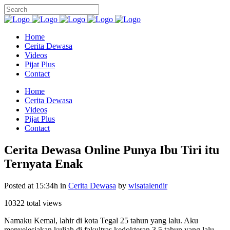
Home
Cerita Dewasa
Videos
Pijat Plus
Contact
Home
Cerita Dewasa
Videos
Pijat Plus
Contact
Cerita Dewasa Online Punya Ibu Tiri itu
Ternyata Enak
Posted at 15:34h
in
Cerita Dewasa
by
wisatalendir
10322 total views
Namaku Kemal, lahir di kota Tegal 25 tahun yang lalu. Aku
menyelesiakan kuliah di fakultras kedokteran 3,5 tahun yang lalu,