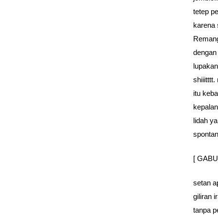
tetep p
karena 
Remang2
dengan 
lupakan
shiiitt
itu keb
kepalan
lidah y
sponta
[ GAB
setan a
giliran
tanpa p