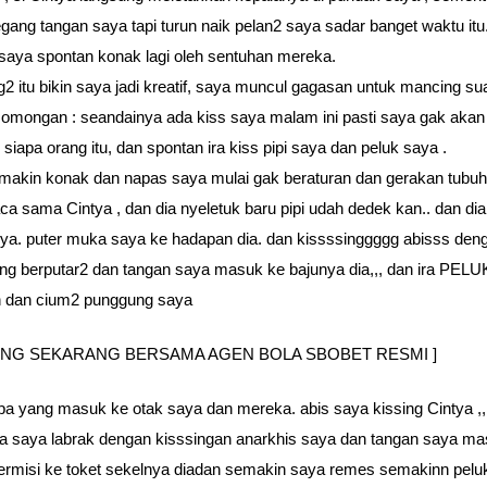
egang tangan saya tapi turun naik pelan2 saya sadar banget waktu itu.
saya spontan konak lagi oleh sentuhan mereka.
 itu bikin saya jadi kreatif, saya muncul gagasan untuk mancing su
omongan : seandainya ada kiss saya malam ini pasti saya gak akan
 siapa orang itu, dan spontan ira kiss pipi saya dan peluk saya .
tt. makin konak dan napas saya mulai gak beraturan dan gerakan tubu
aca sama Cintya , dan dia nyeletuk baru pipi udah dedek kan.. dan di
ya. puter muka saya ke hadapan dia. dan kissssinggggg abisss den
ang berputar2 dan tangan saya masuk ke bajunya dia,,, dan ira PELU
n dan cium2 punggung saya
UNG SEKARANG BERSAMA AGEN BOLA SBOBET RESMI ]
pa yang masuk ke otak saya dan mereka. abis saya kissing Cintya ,,,
 ira saya labrak dengan kisssingan anarkhis saya dan tangan saya m
ermisi ke toket sekelnya diadan semakin saya remes semakinn pel