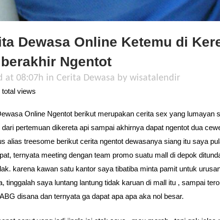
ita Dewasa Online Ketemu di Ker
 berakhir Ngentot
d at 08:07h
in
Cerita Dewasa
by
wisatalendir
total views
Dewasa Online Ngentot berikut merupakan cerita sex yang lumayan 
 dari pertemuan dikereta api sampai akhirnya dapat ngentot dua cew
us alias treesome berikut cerita ngentot dewasanya siang itu saya pu
epat, ternyata meeting dengan team promo suatu mall di depok ditund
k. karena kawan satu kantor saya tibatiba minta pamit untuk urusa
, tinggalah saya luntang lantung tidak karuan di mall itu , sampai ter
 ABG disana dan ternyata ga dapat apa apa aka nol besar.