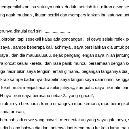
 mempersilahkan ibu satunya untuk duduk. setelah itu.. giliran cewe s
ng agak mudaan , ikutan berdiri dan mempersilahkan ibu satunya un
unya dimulai dari sini,,,,,,,,,,,,,,,,,,,,,,,,
 obrolan, tapi sesekali kalau ada goncangan .. si cewe selalu reflek 
saya , sampe beberapa kali, akhirnya.. saya persilahkan dia untuk 
saya , dan dia mauuuuuuuu. sejak pengang lengan saya inilah jantun
ya loncat keluar kereta., dan rasa panik muncul bersamaan dengan k
juga hadir bikin saya tengsin. entah gimana.. pegangan tangannya dia 
krab sampe badannya dirapetin saya tangan saya dannnnnn. sengga
 toket mulai menjadi acara selanjutnya,,, sumpah.. saya nikmatin ban
H nya bikin saya berusaha nebak2.. yang ngaco2,
n akhirnya bersuara : kamu emangnya mau kemana, mau berangkat
au ada urusan,
 berubah jadi cewe yang bawel.. menceritakan yang saya gak tanya
a dia bilang bahwa dia dan tantenya lagi iseng mau ke kota lama mau