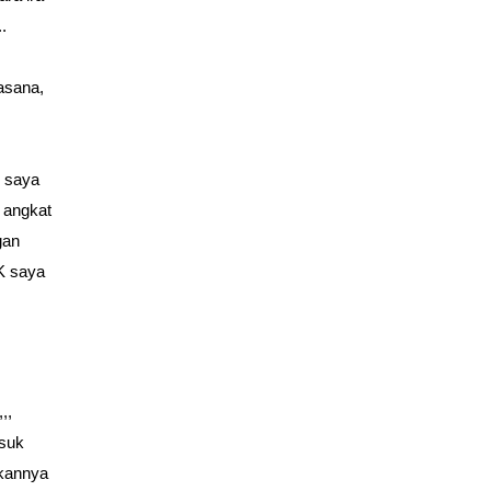
.
asana,
h saya
a angkat
gan
K saya
,,
asuk
ukannya