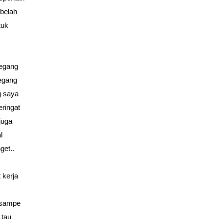
ebelah
tuk
pegang
pegang
g saya
eringat
juga
l
get..
 kerja
, sampe
 tau