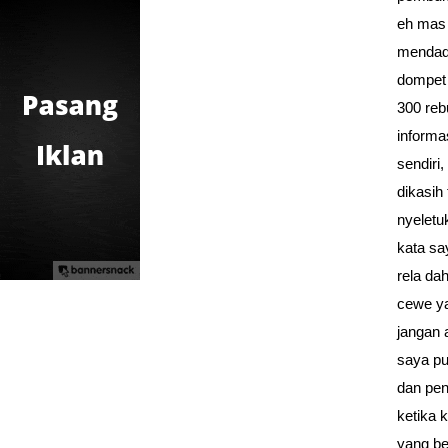
eh mas 
mendada
dompet 
300 rebu
informa
sendiri
dikasih
nyeletu
kata sa
rela da
cewe ya
jangan 
saya pu
dan pen
ketika 
yang be