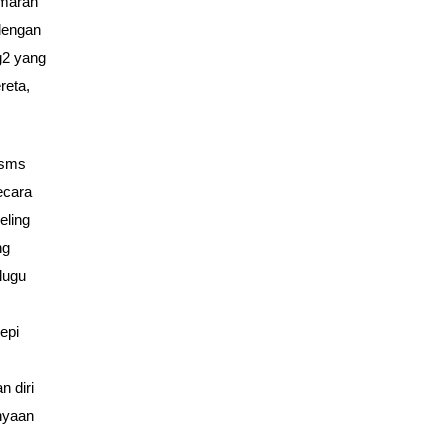
s marah
dengan
g2 yang
reta,
 sms
ecara
eling
ng
lugu
epi
n diri
anyaan