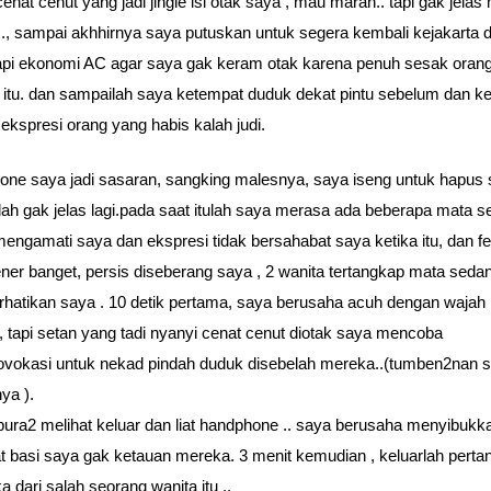
cenat cenut yang jadi jingle isi otak saya , mau marah.. tapi gak jela
., sampai akhhirnya saya putuskan untuk segera kembali kejakarta 
api ekonomi AC agar saya gak keram otak karena penuh sesak oran
 itu. dan sampailah saya ketempat duduk dekat pintu sebelum dan ke
ekspresi orang yang habis kalah judi.
ne saya jadi sasaran, sangking malesnya, saya iseng untuk hapus
ah gak jelas lagi.pada saat itulah saya merasa ada beberapa mata s
engamati saya dan ekspresi tidak bersahabat saya ketika itu, dan fe
ner banget, persis diseberang saya , 2 wanita tertangkap mata seda
atikan saya . 10 detik pertama, saya berusaha acuh dengan wajah 
 tapi setan yang tadi nyanyi cenat cenut diotak saya mencoba
okasi untuk nekad pindah duduk disebelah mereka..(tumben2nan s
ya ).
pura2 melihat keluar dan liat handphone .. saya berusaha menyibukka
at basi saya gak ketauan mereka. 3 menit kemudian , keluarlah pert
 dari salah seorang wanita itu ..