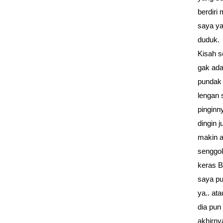
berdiri
saya ya
duduk.
Kisah ser
gak ada
pundak 
lengan 
pinginn
dingin 
makin a
senggol
keras B
saya pu
ya.. at
dia pun
akhirny