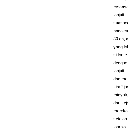
rasanya
lanjuttt
suasana
ponakan
30 an, 
yang ta
si tant
dengan 
lanjutt
dan mer
kira2 j
minyak,
dari ke
mereka
setelah
jomblo.