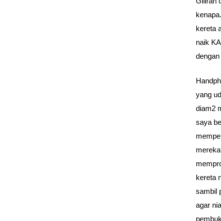
Giliran 
kenapa.
kereta 
naik KA
dengan 
Handpho
yang ud
diam2 m
saya be
memperh
mereka,
memprov
kereta n
sambil 
agar ni
pembuka