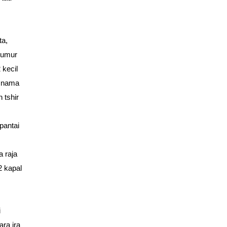
ta,
2 umur
 kecil
u nama
 tshir
pantai
a raja
2 kapal
i
ara ira