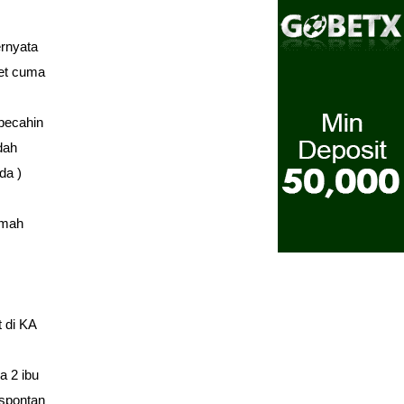
ernyata
et cuma
 pecahin
dah
da )
 mah
 di KA
a 2 ibu
 spontan