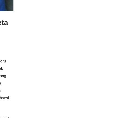
eta
seru
ek
lang
a
n
obsesi