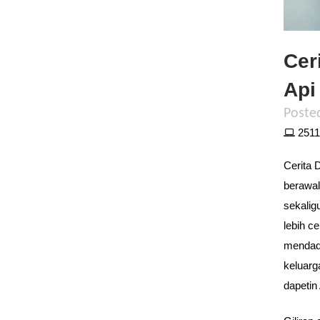
Cer
Api
Poste
2511 
Cerita 
berawal
sekalig
lebih c
mendada
keluarga
dapetin