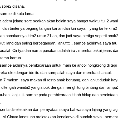
 sore2 disana.
t sampe di kota lama..
 adem jelang sore seakan akan belain saya banget waktu itu, 2 wani
 dan tantenya pegang tangan kanan dan kiri saya .. yang tante kira
dan ponakannya kira2 umur 21 an, dan jadi saya bertiga seperti anak2
kut ilang dan saling berpegangan. lanjutttt .. sampe akhirnya saya ta
e adalah Cintya dan nama ponakan adalah ira . mereka pakai jeans dan
tema kartun.
tt sampe akhirnya pembicaraan untuk main ke ancol nongkrong di tepi 
eka oke dengan ide itu dan sampailah saya dan mereka di ancol.
am 7 malem, saya makan di resto anak beruang, dan lanjut duduk kay
 ditengah wanita2 yang sibuk dengan menghitung bintang dan lampu
jauhan. lanjutttt. sampe pada pembicaraan kisah hidup dan percintaan
.
 cerita diselesaikan dan pernyataan saya bahwa saya lajang yang lag
. , si Cintya langsung meletakkan kepalanya di pundak saya , sement