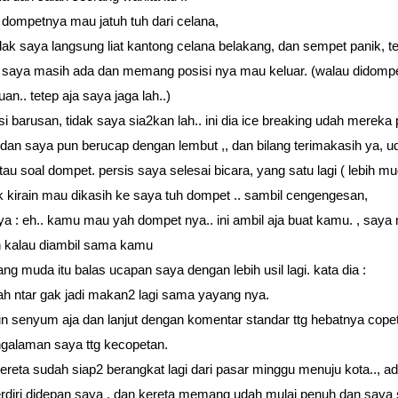
dompetnya mau jatuh tuh dari celana,
k saya langsung liat kantong celana belakang, dan sempet panik, t
saya masih ada dan memang posisi nya mau keluar. (walau didomp
an.. tetep aja saya jaga lah..)
si barusan, tidak saya sia2kan lah.. ini dia ice breaking udah mereka
, dan saya pun berucap dengan lembut ,, dan bilang terimakasih ya, u
 tau soal dompet. persis saya selesai bicara, yang satu lagi ( lebih mu
k kirain mau dikasih ke saya tuh dompet .. sambil cengengesan,
ya : eh.. kamu mau yah dompet nya.. ini ambil aja buat kamu. , saya
h kalau diambil sama kamu
ng muda itu balas ucapan saya dengan lebih usil lagi. kata dia :
ah ntar gak jadi makan2 lagi sama yayang nya.
n senyum aja dan lanjut dengan komentar standar ttg hebatnya copet
galaman saya ttg kecopetan.
kereta sudah siap2 berangkat lagi dari pasar minggu menuju kota.., ad
rdiri didepan saya , dan kereta memang udah mulai penuh dan saya