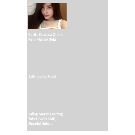
Cerita Dewasa Online
Reni Maniak Seks
Adik Iparku Seksi
Saling Meraba Puting
Toket Gadis SMP,
Skandal Hubu...