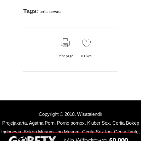
Tags:
cerita dewasa
Print page
0
Likes
Copyright © 2018.
Wisatalendir
Projejakarta
,
Agatha Porn
,
Porno pornox
,
Kluber Sex
,
Cerita Bokep
Indonesia
,
Bokep Mesum
,
Igo Mesum
,
Cerita Sex Igo
,
Cerita Tante
,
Papalendir
,
Lendirigo
,
Bokepigo
,
Cewek Mesum
,
Papamesum