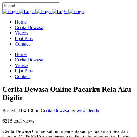
Home
Cerita Dewasa
Videos
Pijat Plus
Contact
Home
Cerita Dewasa
Videos
Pijat Plus
Contact
Cerita Dewasa Online Pacarku Rela Aku
Digilir
Posted at 04:13h
in
Cerita Dewasa
by
wisatalendir
6216 total views
Cerita Dewasa Online kali ini menceritakan pengalaman Sex dari
seorang Gadis SMA yang bernama Citra. Citra mempunyai Pacar