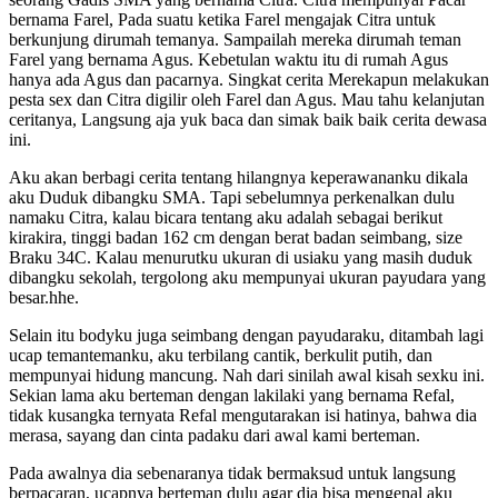
bernama Farel, Pada suatu ketika Farel mengajak Citra untuk
berkunjung dirumah temanya. Sampailah mereka dirumah teman
Farel yang bernama Agus. Kebetulan waktu itu di rumah Agus
hanya ada Agus dan pacarnya. Singkat cerita Merekapun melakukan
pesta sex dan Citra digilir oleh Farel dan Agus. Mau tahu kelanjutan
ceritanya, Langsung aja yuk baca dan simak baik baik cerita dewasa
ini.
Aku akan berbagi cerita tentang hilangnya keperawananku dikala
aku Duduk dibangku SMA. Tapi sebelumnya perkenalkan dulu
namaku Citra, kalau bicara tentang aku adalah sebagai berikut
kirakira, tinggi badan 162 cm dengan berat badan seimbang, size
Braku 34C. Kalau menurutku ukuran di usiaku yang masih duduk
dibangku sekolah, tergolong aku mempunyai ukuran payudara yang
besar.hhe.
Selain itu bodyku juga seimbang dengan payudaraku, ditambah lagi
ucap temantemanku, aku terbilang cantik, berkulit putih, dan
mempunyai hidung mancung. Nah dari sinilah awal kisah sexku ini.
Sekian lama aku berteman dengan lakilaki yang bernama Refal,
tidak kusangka ternyata Refal mengutarakan isi hatinya, bahwa dia
merasa, sayang dan cinta padaku dari awal kami berteman.
Pada awalnya dia sebenaranya tidak bermaksud untuk langsung
berpacaran, ucapnya berteman dulu agar dia bisa mengenal aku