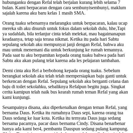
hubunganku dengan Refal telah berjalan kurang lebih selama 7
bulan. Kami berpacaran dengan cara sembunyisembunyi, maklum
sajalah karena aku baru kelas 1 masih SMA.
Orang tuaku sebenarnya melarangku untuk berpacaran, kalau ucap
mereka sih aku disuruh untuk fokus dalam sekolah dulu, hhe,Tapi
ya sudahlah, bila terlanjur cinta telah melekat, mau bagaimanapun
keadaanya, tetap saja terasa nikmat. Ketika itu pada hari Sabtu
sepulang sekolah aku mempunyai janji dengan Refal, bahwa aku
mau untuk menemani dia untuk berkunjung ke rumah temannya.
Pada saat tu aku berpamitan kepada orang tuaku bahwa pada hari
Sabtu aku akan pulang telat karena ada les pelajaran tambahan.
Demi cinta aku Rel a berbohong kepada orang tuaku. Sebelum
berangkat sekolah aku telah telah mempersiapkan baju ganti untuk
berkencan dengan Refal. Sepulang sekolah aku berganti celana dan
baju di toilet sekolahku, sebaliknya Refalpun begitu juga. Singkat
cerita kamipun telah naik bus kearah rumah teman Refal yang akan
kami kunjungi.
Sesampainya disana, aku diperkenalkan dengan teman Refal, yang
bernama Daus. Ketika itu rumahnya Daus sepi, karena orang tua
Daus sedang ke luar kota. Ketika itu ternyata Daus juga sedang
bersama pacarnya, pacar daus bernama Cindy. Disana benarbenar
hanya ada kami ber4, pembantu Dauspun sedang pulang kampung.