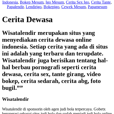
Indonesia
,
Bokep Mesum
,
Igo Mesum
,
Cerita Sex Igo
,
Cerita Tante
,
Papalendir
,
Lendirigo
,
Bokepigo
,
Cewek Mesum
,
Papamesum
Cerita Dewasa
Wisatalendir merupakan situs yang
menyediakan cerita dewasa online
indonesia. Setiap cerita yang ada di situs
ini adalah yang terbaru dan terupdate.
Wisatalendir juga berisikan tentang hal-
hal berbau pornografi seperti cerita
dewasa, cerita sex, tante girang, video
bokep, cerita sedarah, cerita abg, foto
bugil.””
Wisatalendir
Wisatalendir di sponsorin oleh
agen judi bola terpercaya
. Gobetx
beroperasi sebagai
situs judi bola
dan sudah menjadi
judi bola online