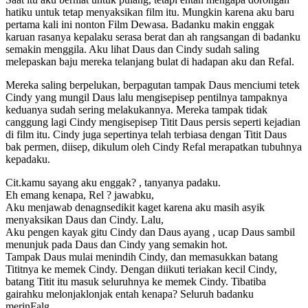
hatiku untuk tetap menyaksikan film itu. Mungkin karena aku baru
pertama kali ini nonton Film Dewasa. Badanku makin enggak
karuan rasanya kepalaku serasa berat dan ah rangsangan di badanku
semakin menggila. Aku lihat Daus dan Cindy sudah saling
melepaskan baju mereka telanjang bulat di hadapan aku dan Refal.
Mereka saling berpelukan, berpagutan tampak Daus menciumi tetek
Cindy yang mungil Daus lalu mengisepisep pentilnya tampaknya
keduanya sudah sering melakukannya. Mereka tampak tidak
canggung lagi Cindy mengisepisep Titit Daus persis seperti kejadian
di film itu. Cindy juga sepertinya telah terbiasa dengan Titit Daus
bak permen, diisep, dikulum oleh Cindy Refal merapatkan tubuhnya
kepadaku.
Cit.kamu sayang aku enggak? , tanyanya padaku.
Eh emang kenapa, Rel ? jawabku,
Aku menjawab denagnsedikit kaget karena aku masih asyik
menyaksikan Daus dan Cindy. Lalu,
Aku pengen kayak gitu Cindy dan Daus ayang , ucap Daus sambil
menunjuk pada Daus dan Cindy yang semakin hot.
Tampak Daus mulai menindih Cindy, dan memasukkan batang
Tititnya ke memek Cindy. Dengan diikuti teriakan kecil Cindy,
batang Titit itu masuk seluruhnya ke memek Cindy. Tibatiba
gairahku melonjaklonjak entah kenapa? Seluruh badanku
merinFalg.