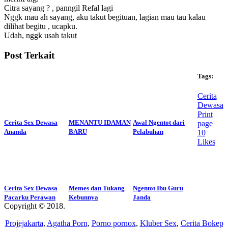
Citra sayang ? , panngil Refal lagi
Nggk mau ah sayang, aku takut begituan, lagian mau tau kalau
dilihat begitu , ucapku.
Udah, nggk usah takut
Post Terkait
Tags:
Cerita
Dewasa
Print
Cerita Sex Dewasa
MENANTU IDAMAN
Awal Ngentot dari
page
Ananda
BARU
Pelabuhan
10
Likes
Cerita Sex Dewasa
Memes dan Tukang
Ngentot Ibu Guru
Pacarku Perawan
Kebunnya
Janda
Copyright © 2018.
Wisatalendir
Projejakarta
,
Agatha Porn
,
Porno pornox
,
Kluber Sex
,
Cerita Bokep