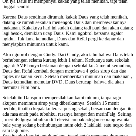
Oh iya Daus ini mempunyai kakak yang telah menikah, tapi telah
tinggal sendiri.
Karena Daus sendirian dirumah, kakak Daus yang telah menikah,
datang ke rumah sekalian menengok Daus dan membawakannya
makanan. Kakaknya hari ini sudah datang tadi pagi dan akan datang
lagi besok, demikian ucap Daus. Kami ngobrol bersama ngalor
ngidul. Tak lama kemudian, Daus dan Refal pergi ke dapur dan
menyiapkan minuman untuk kami.
Aku ngobrol dengan Cindy. Dari Cindy, aku tahu bahwa Daus telah
berhubungan selama kurang lebih 1 tahun. Keduanya satu sekolah,
juga di SMP hanya berlainan dengan sekolahku. 5 menit kemudian,
Daus dan Refal kembali dengan membawa 4 gelas sirup dan dua
toples makanan kecil. Setelah memberikan minuman dan makanan ,
Daus kemudian memutar DVD, Daus berucap, bahwa dia akan
memutar Film baru.
Setelah itu Dauspun mempersilahkan kami minum, tanpa ragu
akupun meminum sirup yang diberikannya. Setelah 15 menit
berlalu, tibatiba kepalaku terasa pusing sekali, bersamaan dengan itu
ada rasa aneh pada tubuhku, rasanya hangat dan merinFalg. Seiring
, merinFalgnya tubuhku di Televisi tampak adegan seorang wanita
bule yang sedang berhubungan intim oleh 2 lakilaki, satu negro dan
satu lagi bule.
Saat itu aku berniat untuk pulang, tetapi entah mengapa dorongan