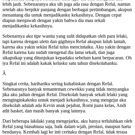
lebih jauh. Sebenaranya aku sih juga ada rasa dengan Refal, namun
setelah aku berpikir panjang dengan berbagai pertimbangan, akupun
menantang dia untuk menjadikanku kekasihnya. Dengan cepat
diapun menjawab dengan yakin bahwa dia mau sekali
menjadikanku kekasihnya.
Sebenarnya aku tipe wanita yang sulit didapatkan oleh para lelaki,
tapi karena dengan uletn dan gigihnya Refal akupun luluh lantah,
karena aku yakin seklai Refal tulus mencintaiku. Aku yakin dengan
Refal karena kau sudah mengenal dia lama sekali, dan juga
sikapsikap yang ditunjukan kepadaku sebelum kami berpacaran. Oh
iya Refal ini adalah kakak kelasku satu tahun disekolahanku.
Â
Singkat cerita, harihariku sering kuhabiskan dengan Refal.
Sebenaranya banyak temanteman cewekku yang tidak menyangka
jika aku jadian dengan Refal. Disekolah banyak sekali lelaki yang
menginginkaknku untuk menjadi kekasihnya, yang mengejar aku
disekolah adalah ada Kevin anak pejabat, Romi juara kelas, Andi
atlit basket, dan masih banyak yang lainnya.
Dari beberapa lakilaki yang mengejarku, aku hanya terluluhkan oleh
Refal yang biasabiasa saja, baik dalam wjah, prestasi, maupun harta
bendanya. Kembali lagi ke inti ceritaku dengan Refal, tidak terasa