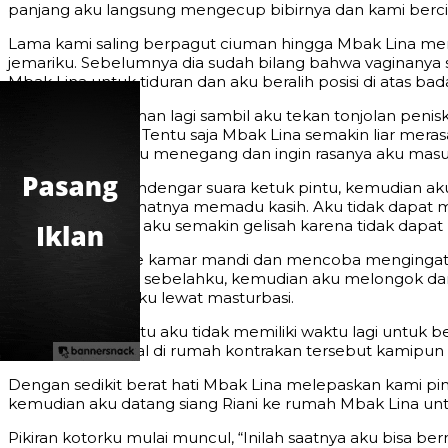
panjang aku langsung mengecup bibirnya dan kami ber
Lama kami saling berpagut ciuman hingga Mbak Lina men
jemariku. Sebelumnya dia sudah bilang bahwa vaginanya
Mbak Lina untuk tiduran dan aku beralih posisi di atas ba
Kamipun berciuman lagi sambil aku tekan tonjolan peni
pakaian lengkap. Tentu saja Mbak Lina semakin liar mer
yang sudah begitu menegang dan ingin rasanya aku masu
Tiba-tiba aku mendengar suara ketuk pintu, kemudian a
yang sedang nikmatnya memadu kasih. Aku tidak dapat m
menegang 100%, aku semakin gelisah karena tidak dapat m
Kemudian Aku ke kamar mandi dan mencoba mengingat kem
rumah kontrakan sebelahku, kemudian aku melongok dan ku
menyalurkan sexku lewat masturbasi.
Setelah kejadian itu aku tidak memiliki waktu lagi untuk
bulan kami tinggal di rumah kontrakan tersebut kamipun
Dengan sedikit berat hati Mbak Lina melepaskan kami p
kemudian aku datang siang Riani ke rumah Mbak Lina u
Pikiran kotorku mulai muncul, “Inilah saatnya aku bisa