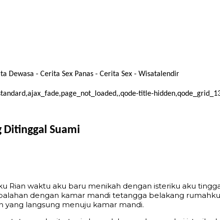
 Dewasa - Cerita Sex Panas - Cerita Sex - Wisatalendir
at-standard,ajax_fade,page_not_loaded,,qode-title-hidden,qode_grid
 Ditinggal Suami
aku Rian waktu aku baru menikah dengan isteriku aku tingg
ebalahan dengan kamar mandi tetangga belakang rumahku
n yang langsung menuju kamar mandi.