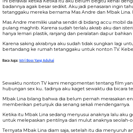
Ini berawal ketika Ketika itu aku belum begitu kenal den
badannya agak besar sedikit. Aku jadi penasaran ingin t
tetanggaku mereka bernama Mas Andre dan Mbak Lina. M
Mas Andre memiliki usaha sendiri di bidang accu mobil d
pulang maghrib. Karena sudah terlalu akrab aku dan ist
hanya lemari plastik, ranjang dan peralatan dapur bahka
Karena saking akrabnya aku sudah tidak sungkan lagi untu
bertandang ke rumah tetanggaku untuk nonton TV. Kebe
Baca Juga:
Istri Boss Yang Aduhai
Sewaktu nonton TV kami mengomentari tentang film yan
hubungan sex ku.. tadinya aku kaget sewaktu dia bicara
Mbak Lina bilang bahwa dia belum pernah merasakan en
memberikan petunjuk dia senang sekali mendengarnya.
Ketika itu Mbak Lina sedang menyusui anaknya lalu ak
untuk melepaskan pentilnya dari mulut anaknya seolah-
Ternyata Mbak Lina diam saja, setelah itu dia menyuruh 