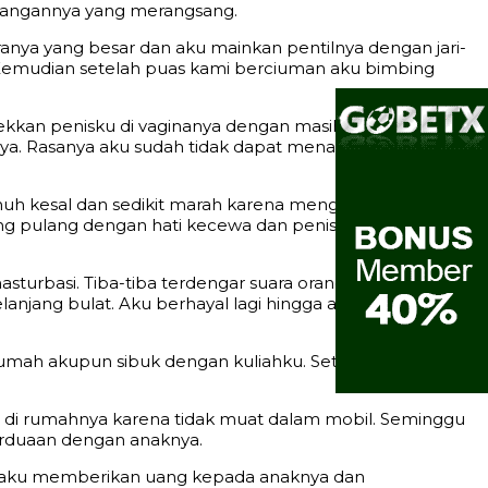
rangannya yang merangsang.
ya yang besar dan aku mainkan pentilnya dengan jari-
 Kemudian setelah puas kami berciuman aku bimbing
sekkan penisku di vaginanya dengan masih memakai
ya. Rasanya aku sudah tidak dapat menahan penisku lagi
nuh kesal dan sedikit marah karena mengganggu kami
ung pulang dengan hati kecewa dan penisku masih
urbasi. Tiba-tiba terdengar suara orang mandi di
njang bulat. Aku berhayal lagi hingga akhirnya aku bisa
di rumah akupun sibuk dengan kuliahku. Setelah beberpa
g di rumahnya karena tidak muat dalam mobil. Seminggu
erduaan dengan anaknya.
aat aku memberikan uang kepada anaknya dan