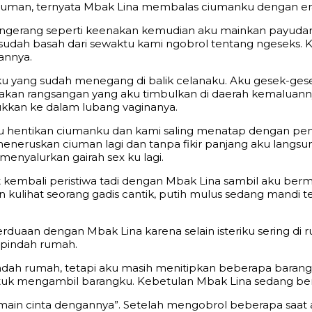
ciuman, ternyata Mbak Lina membalas ciumanku dengan e
gerang seperti keenakan kemudian aku mainkan payudaran
 sudah basah dari sewaktu kami ngobrol tentang ngeseks.
dannya.
sku yang sudah menegang di balik celanaku. Aku gesek-ge
asakan rangsangan yang aku timbulkan di daerah kemaluann
kkan ke dalam lubang vaginanya.
ku hentikan ciumanku dan kami saling menatap dengan pe
eneruskan ciuman lagi dan tanpa fikir panjang aku langs
enyalurkan gairah sex ku lagi.
bali peristiwa tadi dengan Mbak Lina sambil aku bermast
lihat seorang gadis cantik, putih mulus sedang mandi tela
 berduaan dengan Mbak Lina karena selain isteriku sering 
 pindah rumah.
indah rumah, tetapi aku masih menitipkan beberapa baran
ntuk mengambil barangku. Kebetulan Mbak Lina sedang b
 bermain cinta dengannya”. Setelah mengobrol beberapa s