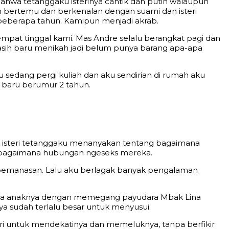
 bahwa tetanggaku isterinya cantik dan putih walaupun
un bertemu dan berkenalan dengan suami dan isteri
beberapa tahun. Kamipun menjadi akrab.
empat tinggal kami. Mas Andre selalu berangkat pagi dan
masih baru menikah jadi belum punya barang apa-apa
u sedang pergi kuliah dan aku sendirian di rumah aku
 baru berumur 2 tahun.
l isteri tetanggaku menanyakan tentang bagaimana
an bagaimana hubungan ngeseks mereka.
pemanasan. Lalu aku berlagak banyak pengalaman
 juga anaknya dengan memegang payudara Mbak Lina
 sudah terlalu besar untuk menyusui.
diri untuk mendekatinya dan memeluknya, tanpa berfikir