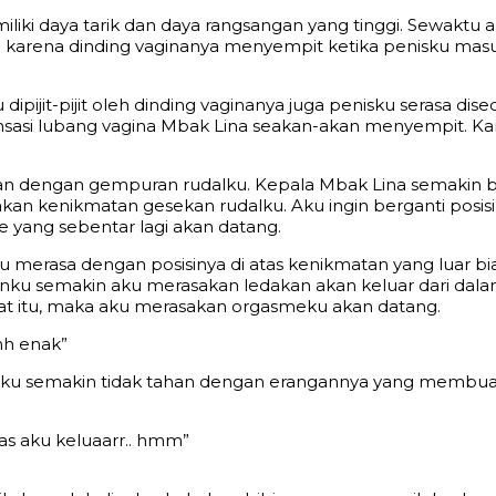
liki daya tarik dan daya rangsangan yang tinggi. Sewakt
 karena dinding vaginanya menyempit ketika penisku masuk 
ipijit-pijit oleh dinding vaginanya juga penisku serasa dis
ensasi lubang vagina Mbak Lina seakan-akan menyempit. Ka
n dengan gempuran rudalku. Kepala Mbak Lina semakin berg
an kenikmatan gesekan rudalku. Aku ingin berganti posis
 yang sebentar lagi akan datang.
erasa dengan posisinya di atas kenikmatan yang luar b
u semakin aku merasakan ledakan akan keluar dari dalam 
at itu, maka aku merasakan orgasmeku akan datang.
hh enak”
mm” aku semakin tidak tahan dengan erangannya yang membu
as aku keluaarr.. hmm”