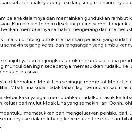
a-siakan, setelah anaknya pergi aku langsung menciuminy
alam celana dalamnya dan memainkan gundukkan rambut 
n. Kumainkan lidahku di sekitar puting sambil tanganku 
u berikan membuatnya semakin mengerang dan memelukku
bak Lina ku bimbing untuk memainkan penisku yang sudah
sku semakin tegang keras, dan rangsangan yang timbulk
i selanjutnya aku berjongkok untuk membuka celana pend
 yang muncul dan ingin secepatnya memasukkan rudalku 
osisi di atasnya.
isku di kemaluan Mbak Lina sehingga membuat Mbak Lina 
lihat Mbak Lina sudah tidak tahan lagi, kemudian kau mas
r-lebar kakinya agar memudahkan rudalku masuk ke luban
luar dari mulut Mbak Lina yang semakin liar: “Oohh.. ohh
bantuku memasukkan dan mengeluarkan penisku dari lu
semuanya ke dalam lubang kenikmatan tersebut sambil ak
.