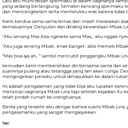
Lalu aku muncratkan spermaku di dalam vaginanya sambi
yang sedang berlangsung. Semakin kencang spermaku k
dan mencengkeram serta memelukku erat karena tidak t
Kami berdua sama-sama lemas dan masih merasakan sisa 
kemaluannya. Denyutan dari dinding kewanitaan Mbak Lina
“Aku senang Mas bisa ngeseks sama Mas,.. aku nggak nye
“Aku juga seneng Mbak.. enak banget.. abis memek Mbak le
“Mas bisa aja ah.. ” sambil mencubit pinggangku Mbak L
kemudian kami membersihkan diri bersama-sama dan sete
suaminya pulang atau tetangga yang lain akan curiga. 
menginginkan penisku untuk dimasukkan ke dalam lubang 
Ini adalah pengalaman yang tidak bisa aku lupakan karen
mencicipi vaginanya Mbak Lina tapi setelah kejadian itu
telah pindah rumah ke orangtuanya.
Berita yang terakhir aku dengar bahwa suami Mbak Lina, 
pengalamanku yang sangat mengasyikkan.
Tags: