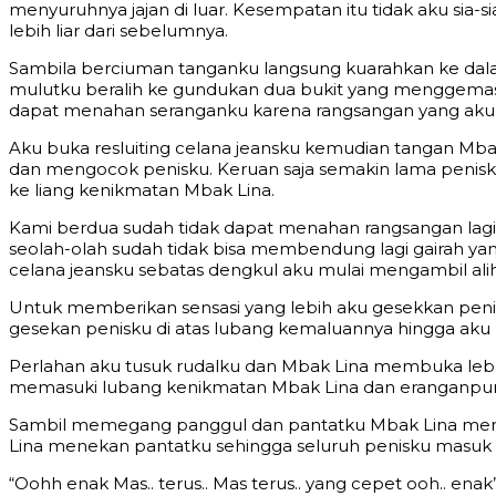
menyuruhnya jajan di luar. Kesempatan itu tidak aku si
lebih liar dari sebelumnya.
Sambila berciuman tanganku langsung kuarahkan ke d
mulutku beralih ke gundukan dua bukit yang menggemaska
dapat menahan seranganku karena rangsangan yang ak
Aku buka resluiting celana jeansku kemudian tangan M
dan mengocok penisku. Keruan saja semakin lama peni
ke liang kenikmatan Mbak Lina.
Kami berdua sudah tidak dapat menahan rangsangan lag
seolah-olah sudah tidak bisa membendung lagi gairah
celana jeansku sebatas dengkul aku mulai mengambil alih p
Untuk memberikan sensasi yang lebih aku gesekkan pen
gesekan penisku di atas lubang kemaluannya hingga aku 
Perlahan aku tusuk rudalku dan Mbak Lina membuka leba
memasuki lubang kenikmatan Mbak Lina dan eranganpun ke
Sambil memegang panggul dan pantatku Mbak Lina mem
Lina menekan pantatku sehingga seluruh penisku masuk 
“Oohh enak Mas.. terus.. Mas terus.. yang cepet ooh.. enak”