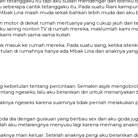
gan tetanggaku itu tapi aku sudah mendengar dari isteriku
ahu seberapa cantik tetanggaku itu. Pada suatu Riani kamip
bak Lina masih muda sekali bahkan lebih muda dari aku 
an motor di dekat rumah mertuanya yang cukup jauh dari t
eriku sering nonton TV di rumah mereka, maklumlah kami 
n kami masih sama-sama kuliah.
k masuk ke rumah mereka. Pada suatu siang, ketika isterik
tulan di rumahnya hanya ada Mbak Lina dan anaknya yang
g kebetulan tentang percintaan. Semakin asyik mengobro
 tentang ngeseks, lalu aku beranikan diri untuk menanyak
aknya ngeseks karena suaminya tidak pernah melakukan 
u goda dia dengan gurauan yang berbau sex dan aku goda
olah aku melarangnya menyusu lagi karena memang anaknya
anaknya main keluar. Setelah anaknya pergi aku beranikan 