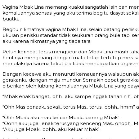
Vagina Mbak Lina memang kuakui sangatlah lain dan memi
kemaluannya sensasi yang aku terima begitu dasyat sekali
buatku.
Begitu nikmatnya vagina Mbak Lina, selain batang penisku d
ukuran penisku standar tidak seukuran orang bule tapi s
aku karena nikmatnya yang tiada tara.
Peluh keringat terus mengucur dan Mbak Lina masih taha
hentinya mengerang dengan mata tetap tertutup merasak
menolaknya karena takut dia tidak mendapatkan orgasme
Dengan kecewa aku menuruti kemauannya walaupun aku m
gerakanku dengan maju mundur. Semakin cepat gerakkank
diberikan oleh lubang kemaluannya Mbak Lina yang dasy
“Mbak enak banget.. ohh.. aku sampe nggak tahan nih.. o
“Ohh Mas eenaak.. sekali.. terus Mas.. terus.. oohh.. h
“Ohh Mbak aku mau keluar Mbak.. bareng Mbak”..
“Oohh aku juga.. enak.terus.yang kenceng Mas.. ohooh.. M
“Aku juga Mbak.. oohh.. aku keluar Mbak”.