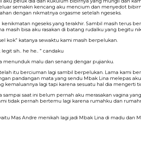
l aku peluk dia dan kukulum bibirnya yang mungil dan k
eluar semakin kencang aku mencium dan menyedot bibir
ahan dengan nikmatnya orgasme setelah ngeseks.
kenikmatan ngeseks yang terakhir. Sambil masih terus b
 masih bisa aku rasakan di batang rudalku yang begitu ni
sel kok” katanya sewaktu kami masih berpelukan.
git sih.. he he.. ” candaku
ina menunduk malu dan senang dengar pujianku.
lah itu berciuman lagi sambil berpelukan. Lama kami ber
Dengan pandangan mata yang sendu Mbak Lina melepas aku 
kemaluannya lagi tapi karena sesuatu hal dia mengerti t
a sampai saat ini belum pernah aku merasakan vagina yang 
 kami tidak pernah bertemu lagi karena rumahku dan rumah
yaitu Mas Andre menikah lagi jadi Mbak Lina di madu dan 