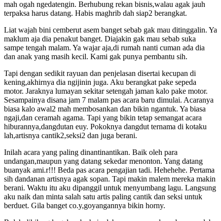
mah ogah ngedatengin. Berhubung rekan bisnis,walau agak jauh
terpaksa harus datang. Habis maghrib dah siap2 berangkat.
Liat wajah bini cemberut asem banget sebab gak mau ditinggalin. Ya
maklum aja dia penakut banget. Diajakin gak mau sebab suka
sampe tengah malam. Ya wajar aja,di rumah nanti cuman ada dia
dan anak yang masih kecil. Kami gak punya pembantu sih.
Tapi dengan sedikit rayuan dan penjelasan disertai kecupan di
kening,akhirnya dia ngijinin juga. Aku berangkat pake sepeda
motor. Jaraknya lumayan sekitar setengah jaman kalo pake motor.
Sesampainya disana jam 7 malam pas acara baru dimulai. Acaranya
biasa kalo awal2 mah membosankan dan bikin ngantuk. Ya biasa
ngaji,dan ceramah agama. Tapi yang bikin tetap semangat acara
hiburannya,dangdutan euy. Pokoknya dangdut ternama di kotaku
lah,artisnya cantik2,seksi2 dan juga berani.
Inilah acara yang paling dinantinantikan. Baik oleh para
undangan,maupun yang datang sekedar menonton. Yang datang
buanyak ami.r!!! Beda pas acara pengajian tadi. Hehehehe. Pertama
sih dandanan artisnya agak sopan. Tapi makin malem mereka makin
berani. Waktu itu aku dipanggil untuk menyumbang lagu. Langsung
aku naik dan minta salah satu artis paling cantik dan seksi untuk
berduet. Gila banget co.y,goyangannya bikin horny.