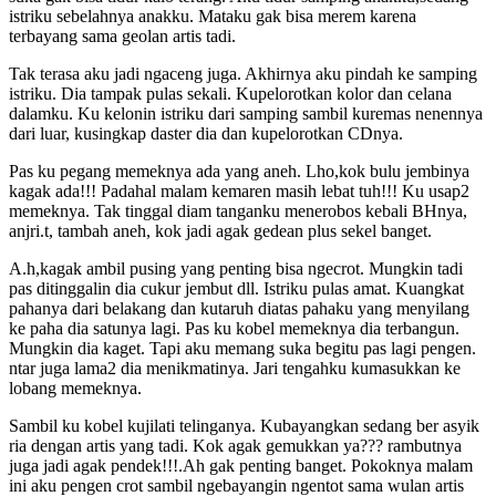
istriku sebelahnya anakku. Mataku gak bisa merem karena
terbayang sama geolan artis tadi.
Tak terasa aku jadi ngaceng juga. Akhirnya aku pindah ke samping
istriku. Dia tampak pulas sekali. Kupelorotkan kolor dan celana
dalamku. Ku kelonin istriku dari samping sambil kuremas nenennya
dari luar, kusingkap daster dia dan kupelorotkan CDnya.
Pas ku pegang memeknya ada yang aneh. Lho,kok bulu jembinya
kagak ada!!! Padahal malam kemaren masih lebat tuh!!! Ku usap2
memeknya. Tak tinggal diam tanganku menerobos kebali BHnya,
anjri.t, tambah aneh, kok jadi agak gedean plus sekel banget.
A.h,kagak ambil pusing yang penting bisa ngecrot. Mungkin tadi
pas ditinggalin dia cukur jembut dll. Istriku pulas amat. Kuangkat
pahanya dari belakang dan kutaruh diatas pahaku yang menyilang
ke paha dia satunya lagi. Pas ku kobel memeknya dia terbangun.
Mungkin dia kaget. Tapi aku memang suka begitu pas lagi pengen.
ntar juga lama2 dia menikmatinya. Jari tengahku kumasukkan ke
lobang memeknya.
Sambil ku kobel kujilati telinganya. Kubayangkan sedang ber asyik
ria dengan artis yang tadi. Kok agak gemukkan ya??? rambutnya
juga jadi agak pendek!!!.Ah gak penting banget. Pokoknya malam
ini aku pengen crot sambil ngebayangin ngentot sama wulan artis