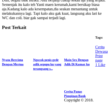
Duh, begitu baik istriku. Aku berjanji cukup sekali aja yang terjadi.
Semenjak itu kalo teh Yanti maen kerumah,kami bersikap biasa
aja.Kadang kalo ada kesempatan,dia seakan menantang untuk
melakukannya lagi. Tapi kalo aku gak kuat, langsung aku lari ke
WC dan coli. biar gak sampai terjadi lagi.
Post Terkait
Tags:
Cerita
Dewasa
Print
Nyata Bercinta
Ngocok penis gede
Main Sex Dengan
page
Dengan Mertua
adik sepupu ku yang
Adik Di Kamar ku
1
Like
terangsang s...
Cerita Panas
Pimpinan Bank
Copyright © 2018.
Wisatalendir