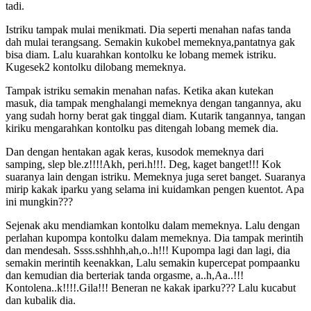
tadi.
Istriku tampak mulai menikmati. Dia seperti menahan nafas tanda
dah mulai terangsang. Semakin kukobel memeknya,pantatnya gak
bisa diam. Lalu kuarahkan kontolku ke lobang memek istriku.
Kugesek2 kontolku dilobang memeknya.
Tampak istriku semakin menahan nafas. Ketika akan kutekan
masuk, dia tampak menghalangi memeknya dengan tangannya, aku
yang sudah horny berat gak tinggal diam. Kutarik tangannya, tangan
kiriku mengarahkan kontolku pas ditengah lobang memek dia.
Dan dengan hentakan agak keras, kusodok memeknya dari
samping, slep ble.z!!!!Akh, peri.h!!!. Deg, kaget banget!!! Kok
suaranya lain dengan istriku. Memeknya juga seret banget. Suaranya
mirip kakak iparku yang selama ini kuidamkan pengen kuentot. Apa
ini mungkin???
Sejenak aku mendiamkan kontolku dalam memeknya. Lalu dengan
perlahan kupompa kontolku dalam memeknya. Dia tampak merintih
dan mendesah. Ssss.sshhhh,ah,o..h!!! Kupompa lagi dan lagi, dia
semakin merintih keenakkan, Lalu semakin kupercepat pompaanku
dan kemudian dia berteriak tanda orgasme, a..h,Aa..!!!
Kontolena..k!!!!.Gila!!! Beneran ne kakak iparku??? Lalu kucabut
dan kubalik dia.