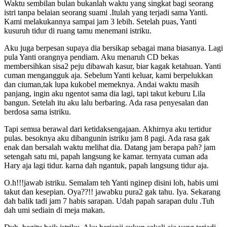
Waktu sembilan bulan bukanlah waktu yang singkat bagi seorang
istri tanpa belaian seorang suami .Itulah yang terjadi sama Yanti.
Kami melakukannya sampai jam 3 lebih. Setelah puas, Yanti
kusuruh tidur di ruang tamu menemani istriku.
Aku juga berpesan supaya dia bersikap sebagai mana biasanya. Lagi
pula Yanti orangnya pendiam. Aku menaruh CD bekas
membersihkan sisa2 peju dibawah kasur, biar kagak ketahuan. Yanti
cuman mengangguk aja. Sebelum Yanti keluar, kami berpelukkan
dan ciuman,tak lupa kukobel memeknya. Andai waktu masih
panjang, ingin aku ngentot sama dia lagi, tapi takut keburu Lila
bangun. Setelah itu aku lalu berbaring. Ada rasa penyesalan dan
berdosa sama istriku.
Tapi semua berawal dari ketidaksengajaan. Akhirnya aku tertidur
pulas. besoknya aku dibangunin istriku jam 8 pagi. Ada rasa gak
enak dan bersalah waktu melihat dia. Datang jam berapa pah? jam
setengah satu mi, papah langsung ke kamar. ternyata cuman ada
Hary aja lagi tidur. karna dah ngantuk, papah langsung tidur aja.
O.h!!!jawab istriku. Semalam teh Yanti nginep disini loh, habis umi
takut dan kesepian. Oya??!! jawabku pura2 gak tahu. Iya. Sekarang
dah balik tadi jam 7 habis sarapan. Udah papah sarapan dulu .Tuh
dah umi sediain di meja makan.