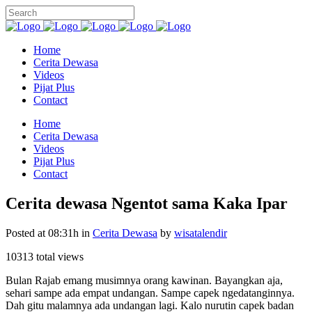
Home
Cerita Dewasa
Videos
Pijat Plus
Contact
Home
Cerita Dewasa
Videos
Pijat Plus
Contact
Cerita dewasa Ngentot sama Kaka Ipar
Posted at 08:31h
in
Cerita Dewasa
by
wisatalendir
10313 total views
Bulan Rajab emang musimnya orang kawinan. Bayangkan aja,
sehari sampe ada empat undangan. Sampe capek ngedatanginnya.
Dah gitu malamnya ada undangan lagi. Kalo nurutin capek badan