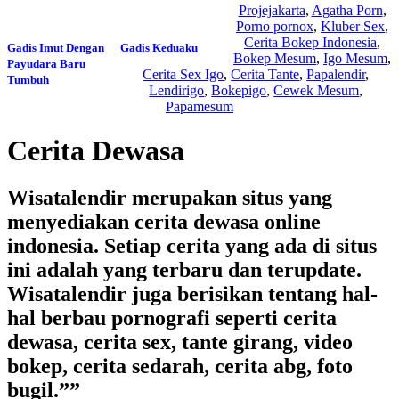
Projejakarta
,
Agatha Porn
,
Porno pornox
,
Kluber Sex
,
Cerita Bokep Indonesia
,
Gadis Imut Dengan
Gadis Keduaku
Bokep Mesum
,
Igo Mesum
,
Payudara Baru
Cerita Sex Igo
,
Cerita Tante
,
Papalendir
,
Tumbuh
Lendirigo
,
Bokepigo
,
Cewek Mesum
,
Papamesum
Cerita Dewasa
Wisatalendir merupakan situs yang
menyediakan cerita dewasa online
indonesia. Setiap cerita yang ada di situs
ini adalah yang terbaru dan terupdate.
Wisatalendir juga berisikan tentang hal-
hal berbau pornografi seperti cerita
dewasa, cerita sex, tante girang, video
bokep, cerita sedarah, cerita abg, foto
bugil.””