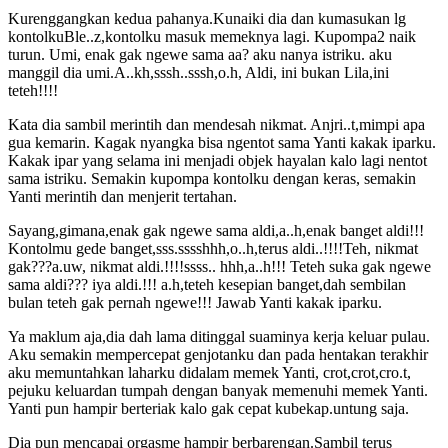
Kurenggangkan kedua pahanya.Kunaiki dia dan kumasukan lg
kontolkuBle..z,kontolku masuk memeknya lagi. Kupompa2 naik
turun. Umi, enak gak ngewe sama aa? aku nanya istriku. aku
manggil dia umi.A..kh,sssh..sssh,o.h, Aldi, ini bukan Lila,ini
teteh!!!!
Kata dia sambil merintih dan mendesah nikmat. Anjri..t,mimpi apa
gua kemarin. Kagak nyangka bisa ngentot sama Yanti kakak iparku.
Kakak ipar yang selama ini menjadi objek hayalan kalo lagi nentot
sama istriku. Semakin kupompa kontolku dengan keras, semakin
Yanti merintih dan menjerit tertahan.
Sayang,gimana,enak gak ngewe sama aldi,a..h,enak banget aldi!!!
Kontolmu gede banget,sss.sssshhh,o..h,terus aldi..!!!!Teh, nikmat
gak???a.uw, nikmat aldi.!!!!ssss.. hhh,a..h!!! Teteh suka gak ngewe
sama aldi??? iya aldi.!!! a.h,teteh kesepian banget,dah sembilan
bulan teteh gak pernah ngewe!!! Jawab Yanti kakak iparku.
Ya maklum aja,dia dah lama ditinggal suaminya kerja keluar pulau.
Aku semakin mempercepat genjotanku dan pada hentakan terakhir
aku memuntahkan laharku didalam memek Yanti, crot,crot,cro.t,
pejuku keluardan tumpah dengan banyak memenuhi memek Yanti.
Yanti pun hampir berteriak kalo gak cepat kubekap.untung saja.
Dia pun mencapai orgasme hampir berbarengan.Sambil terus