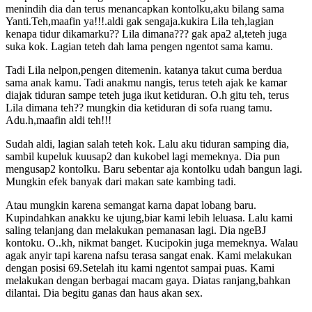
menindih dia dan terus menancapkan kontolku,aku bilang sama
Yanti.Teh,maafin ya!!!.aldi gak sengaja.kukira Lila teh,lagian
kenapa tidur dikamarku?? Lila dimana??? gak apa2 al,teteh juga
suka kok. Lagian teteh dah lama pengen ngentot sama kamu.
Tadi Lila nelpon,pengen ditemenin. katanya takut cuma berdua
sama anak kamu. Tadi anakmu nangis, terus teteh ajak ke kamar
diajak tiduran sampe teteh juga ikut ketiduran. O.h gitu teh, terus
Lila dimana teh?? mungkin dia ketiduran di sofa ruang tamu.
Adu.h,maafin aldi teh!!!
Sudah aldi, lagian salah teteh kok. Lalu aku tiduran samping dia,
sambil kupeluk kuusap2 dan kukobel lagi memeknya. Dia pun
mengusap2 kontolku. Baru sebentar aja kontolku udah bangun lagi.
Mungkin efek banyak dari makan sate kambing tadi.
Atau mungkin karena semangat karna dapat lobang baru.
Kupindahkan anakku ke ujung,biar kami lebih leluasa. Lalu kami
saling telanjang dan melakukan pemanasan lagi. Dia ngeBJ
kontoku. O..kh, nikmat banget. Kucipokin juga memeknya. Walau
agak anyir tapi karena nafsu terasa sangat enak. Kami melakukan
dengan posisi 69.Setelah itu kami ngentot sampai puas. Kami
melakukan dengan berbagai macam gaya. Diatas ranjang,bahkan
dilantai. Dia begitu ganas dan haus akan sex.