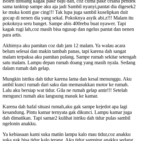
Boleh dibilang kagak pake baju dah, coz cuma pake celana pendek
sama tanktop sampe aku aja jadi Sambil nyanyi,pantat dia digesek2
ke muka konti gue cing!!! Tak lupa juga sambil kuselipkan duit
gocap di nenen dia yang sekal. Pokoknya asyik abi.z!!! Malam itu
pokoknya seru banget. Sampe abis 400rebu buat nyawer. Tapi
kagak rugi lah,coz masih bisa ngusap dan ngelus pantat dan nenen
para artis.
Akhirnya aku pamitan coz dah jam 12 malam. Ya walau acara
belum selesai dan makin tambah panas, tapi karena dah sangat
malam terpaksa aku pamitan pulang. Sampe rumah sekitar setengah
satu malam. Lampu depan rumah doang yang masih nyala. Sedang
dalam rumah dah gelap.
Mungkin istriku dah tidur karena lama dan kesal menunggu. Aku
ambil kunci rumah dari saku dan memasukkan motor ke rumah.
Lalu aku bersiap wat tidur. Gila ne rumah gelap amir!!! Setelah
mengunci rumah aku langsung masuk ke kamar.
Karena dah hafal situasi rumah,aku gak sampe kejedot apa lagi
kesandung. Pintu kamar ternyata gak dikunci. Lampu kamar juga
dah dimatikan. Tapi samar2 kulihat istriku dah tidur pulas sambil
ngelonin anakku.
Ya kebiasaan kami suka matiin lampu kalo mau tidur,coz anakku
suka gak bisa tidur kalo terang. Aku tidur samping anakku,sedang