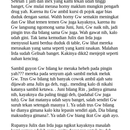
Setelah 1 jam dan inex yang kami tekan udah tinggi
banget, Gw mulai merasa horny maklum mungkin pengarh
drug yah. Karena itu Gw ambil kursi di pojok agar bias
duduk dengan santai. Wahh horny Gw semakin meningkat
dan Gw lihat temen temen Gw juga kayaknya, karena itu
Gw langsung ngomong sama Juni, Juni, Gw naik nih, jadi
pingin trus dia bilang sama Gw juga. Wah gawat nih, kalo
udah gini. Tak lama kemudian Julix dan Irda juga
menyusul kami berdua duduk di table, Gw lihat mereka
merasakan yang sama seperti yang kami rasakan. Malahan
Irda sudah Gelisah banget. Kakinya dikit2 menjepit seperti
nahan kencing.
Sambil guyon Gw bilang ke meraka heheh pada pingin
yah??? mereka pada senyum ajah sambil meluk meluk
Gw. Trus Gw bilang tuh banyak cowok ambil ajah satu
dijawab ama Julix ga deh, rugi.. mending kalo di nikahi
katanya sambil ketawa. . Juni bilang Rin , jadinya gimana
nih, kayaknya dia paling tinggi deh, (padahal Gw juga
tuh). Gw liat matanya udah sayu banget, salah sendiri Gw
suruh tekan setengah maunya 1. Ya udah trus Gw bilang
ke dianya gimana kalo kita lepasin sendiri ajah, Dia bilang
maksudnya gimana?. Ya udah Gw biang ikut Gw ajah ayo.
Rupanya Julix dan Irda juga ngikut kayaknya masalah