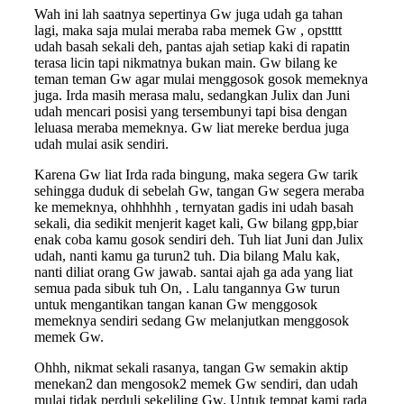
Wah ini lah saatnya sepertinya Gw juga udah ga tahan
lagi, maka saja mulai meraba raba memek Gw , opstttt
udah basah sekali deh, pantas ajah setiap kaki di rapatin
terasa licin tapi nikmatnya bukan main. Gw bilang ke
teman teman Gw agar mulai menggosok gosok memeknya
juga. Irda masih merasa malu, sedangkan Julix dan Juni
udah mencari posisi yang tersembunyi tapi bisa dengan
leluasa meraba memeknya. Gw liat mereke berdua juga
udah mulai asik sendiri.
Karena Gw liat Irda rada bingung, maka segera Gw tarik
sehingga duduk di sebelah Gw, tangan Gw segera meraba
ke memeknya, ohhhhhh , ternyatan gadis ini udah basah
sekali, dia sedikit menjerit kaget kali, Gw bilang gpp,biar
enak coba kamu gosok sendiri deh. Tuh liat Juni dan Julix
udah, nanti kamu ga turun2 tuh. Dia bilang Malu kak,
nanti diliat orang Gw jawab. santai ajah ga ada yang liat
semua pada sibuk tuh On, . Lalu tangannya Gw turun
untuk mengantikan tangan kanan Gw menggosok
memeknya sendiri sedang Gw melanjutkan menggosok
memek Gw.
Ohhh, nikmat sekali rasanya, tangan Gw semakin aktip
menekan2 dan mengosok2 memek Gw sendiri, dan udah
mulai tidak perduli sekeliling Gw. Untuk tempat kami rada