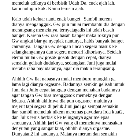
memeluk adiknya di berbisik Udah Da, cuek ajah lah,
kami nutupin kok. Kamu terusin ajah.
Kalo udah keluar nanti enak banget . Sambil merem
dianya mengangguk. Gw pun mulai membantu dia dengan
merangsang memeknya, ternyatagadis ini udah basah
banget. Karena Gw rasa basah banget maka roknya pun
Gw angkat biar ga nyeplak nantinya, habis banyak banget
cairannya. Tangan Gw dengan lincah segera masuk ke
selangkangannya dan segera mencari klitorisnya. Setelah
etemu mulai Gw gosok gosok dengan cepat, dianya
semakin gelisah duduknya, sedangkan Juni juga mulai
meraba raba payudaranya, agar dia makin terangsang.
Ahhhh Gw liat napasnya mulai memburu mungkin ga
lama lagi dianya orgasme. Badannya semkin gelisah untuk
Juni dan Julix cepat tanggap dengan menahan badannya
agar tangan Gw bisa menggosok memeknya dengan
leluasa. Ahhhh akhirnya dia pun orgasme, mulutnya
mejerit tapi segera di peluk Juni jadi ga sempat semakin
liar, sambil memeluk nikem meremas payudara Irda kuat2,
dan Julix terus berbisik ke telinganya agar melepas
semuanya. Ahhhh jari Gw yang di memeknya merasakan
denyutan yang sangat kuat, ohhhh dianya orgasme.
Dunyatan2 ini tandanya. Matanya meram dan semakin