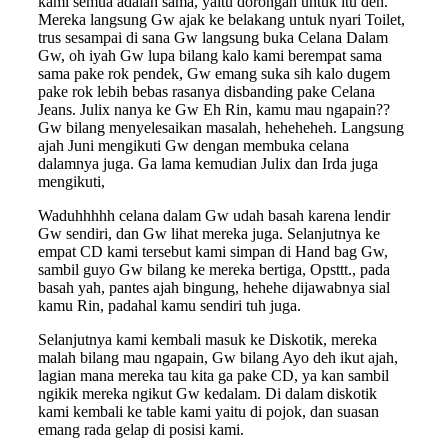
kami semua adalah sama, yaitu dorongan untuk itu deh.
Mereka langsung Gw ajak ke belakang untuk nyari Toilet,
trus sesampai di sana Gw langsung buka Celana Dalam
Gw, oh iyah Gw lupa bilang kalo kami berempat sama
sama pake rok pendek, Gw emang suka sih kalo dugem
pake rok lebih bebas rasanya disbanding pake Celana
Jeans. Julix nanya ke Gw Eh Rin, kamu mau ngapain??
Gw bilang menyelesaikan masalah, heheheheh. Langsung
ajah Juni mengikuti Gw dengan membuka celana
dalamnya juga. Ga lama kemudian Julix dan Irda juga
mengikuti,
Waduhhhhh celana dalam Gw udah basah karena lendir
Gw sendiri, dan Gw lihat mereka juga. Selanjutnya ke
empat CD kami tersebut kami simpan di Hand bag Gw,
sambil guyo Gw bilang ke mereka bertiga, Opsttt., pada
basah yah, pantes ajah bingung, hehehe dijawabnya sial
kamu Rin, padahal kamu sendiri tuh juga.
Selanjutnya kami kembali masuk ke Diskotik, mereka
malah bilang mau ngapain, Gw bilang Ayo deh ikut ajah,
lagian mana mereka tau kita ga pake CD, ya kan sambil
ngikik mereka ngikut Gw kedalam. Di dalam diskotik
kami kembali ke table kami yaitu di pojok, dan suasan
emang rada gelap di posisi kami.