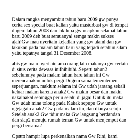
Dalam rangka menyambut tahun baru 2009 gw punya
cerita sex special buat kalian yaitu masturbasi gw di tempat
dugem tahun 2008 dan tak lupa gw ucapkan selamat tahun
baru 2009 deh buat semuanya! semga makin sukses
ajah!Gw mau nyeritain kejadian yang gw alami dan gw
lakukan pada malam tahun baru yang terjadi setahun silam
yaitu tepatnya tangal 31 Desember 2008.
abis gw malu nyeritain ama orang lain makanya gw certain
di situs cerita dewasa ini!hihihihi..Seperti tahun2
sebelumnya pada malam tahun baru tahun ini Gw
merencanakan untuk pergi Dugem sama tememtemen
seperjuangan, maklum selama ini Gw udah jaraang sekali
keluar malam karena anak2 Gw makin besar dan makin
nakalnakal sehingga perlu selalu di jaga! Untuk itu maka
Gw udah mina tolong pada Kakak sepupu Gw untuk
ngejagain anak2 Gw pada malam itu, dan dianya setuju.
Setelah anak2 Gw tidur maka Gw langsung berdandan
dan siap2 menuju rumah teman Gw untuk menjemput dan
pergi bersama2
Opstttt hampir lupa perkenalkan nama Gw Rini, kami