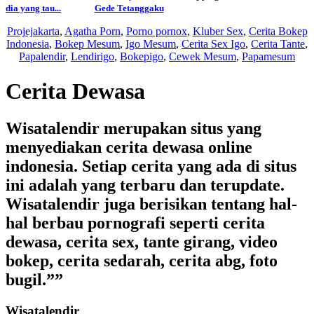
Wisatalendir
dia yang tau...
Gede Tetanggaku
Projejakarta
,
Agatha Porn
,
Porno pornox
,
Kluber Sex
,
Cerita Bokep
Indonesia
,
Bokep Mesum
,
Igo Mesum
,
Cerita Sex Igo
,
Cerita Tante
,
Papalendir
,
Lendirigo
,
Bokepigo
,
Cewek Mesum
,
Papamesum
Cerita Dewasa
Wisatalendir merupakan situs yang
menyediakan cerita dewasa online
indonesia. Setiap cerita yang ada di situs
ini adalah yang terbaru dan terupdate.
Wisatalendir juga berisikan tentang hal-
hal berbau pornografi seperti cerita
dewasa, cerita sex, tante girang, video
bokep, cerita sedarah, cerita abg, foto
bugil.””
Wisatalendir