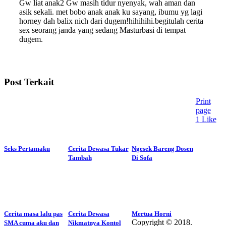
Gw liat anak2 Gw masih tidur nyenyak, wah aman dan
asik sekali. met bobo anak anak ku sayang, ibumu yg lagi
horney dah balix nich dari dugem!hihihihi.begitulah cerita
sex seorang janda yang sedang Masturbasi di tempat
dugem.
Post Terkait
Print
page
1
Like
Seks Pertamaku
Cerita Dewasa Tukar
Ngesek Bareng Dosen
Tambah
Di Sofa
Cerita masa lalu pas
Cerita Dewasa
Mertua Horni
Copyright © 2018.
SMA cuma aku dan
Nikmatnya Kontol