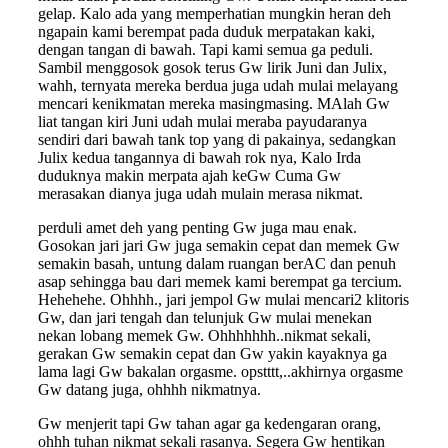
gelap. Kalo ada yang memperhatian mungkin heran deh
ngapain kami berempat pada duduk merpatakan kaki,
dengan tangan di bawah. Tapi kami semua ga peduli.
Sambil menggosok gosok terus Gw lirik Juni dan Julix,
wahh, ternyata mereka berdua juga udah mulai melayang
mencari kenikmatan mereka masingmasing. MAlah Gw
liat tangan kiri Juni udah mulai meraba payudaranya
sendiri dari bawah tank top yang di pakainya, sedangkan
Julix kedua tangannya di bawah rok nya, Kalo Irda
duduknya makin merpata ajah keGw Cuma Gw
merasakan dianya juga udah mulain merasa nikmat.
perduli amet deh yang penting Gw juga mau enak.
Gosokan jari jari Gw juga semakin cepat dan memek Gw
semakin basah, untung dalam ruangan berAC dan penuh
asap sehingga bau dari memek kami berempat ga tercium.
Hehehehe. Ohhhh., jari jempol Gw mulai mencari2 klitoris
Gw, dan jari tengah dan telunjuk Gw mulai menekan
nekan lobang memek Gw. Ohhhhhhh..nikmat sekali,
gerakan Gw semakin cepat dan Gw yakin kayaknya ga
lama lagi Gw bakalan orgasme. opstttt,..akhirnya orgasme
Gw datang juga, ohhhh nikmatnya.
Gw menjerit tapi Gw tahan agar ga kedengaran orang,
ohhh tuhan nikmat sekali rasanya. Segera Gw hentikan