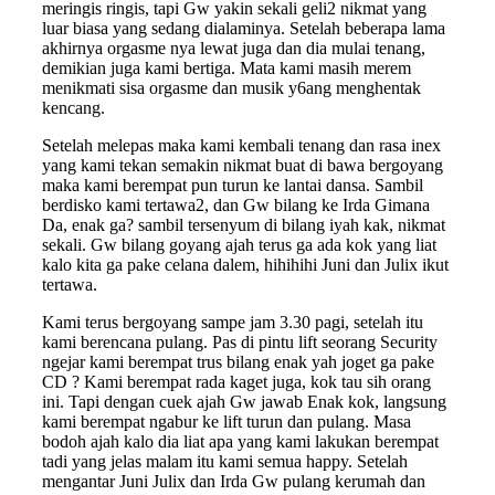
meringis ringis, tapi Gw yakin sekali geli2 nikmat yang
luar biasa yang sedang dialaminya. Setelah beberapa lama
akhirnya orgasme nya lewat juga dan dia mulai tenang,
demikian juga kami bertiga. Mata kami masih merem
menikmati sisa orgasme dan musik y6ang menghentak
kencang.
Setelah melepas maka kami kembali tenang dan rasa inex
yang kami tekan semakin nikmat buat di bawa bergoyang
maka kami berempat pun turun ke lantai dansa. Sambil
berdisko kami tertawa2, dan Gw bilang ke Irda Gimana
Da, enak ga? sambil tersenyum di bilang iyah kak, nikmat
sekali. Gw bilang goyang ajah terus ga ada kok yang liat
kalo kita ga pake celana dalem, hihihihi Juni dan Julix ikut
tertawa.
Kami terus bergoyang sampe jam 3.30 pagi, setelah itu
kami berencana pulang. Pas di pintu lift seorang Security
ngejar kami berempat trus bilang enak yah joget ga pake
CD ? Kami berempat rada kaget juga, kok tau sih orang
ini. Tapi dengan cuek ajah Gw jawab Enak kok, langsung
kami berempat ngabur ke lift turun dan pulang. Masa
bodoh ajah kalo dia liat apa yang kami lakukan berempat
tadi yang jelas malam itu kami semua happy. Setelah
mengantar Juni Julix dan Irda Gw pulang kerumah dan