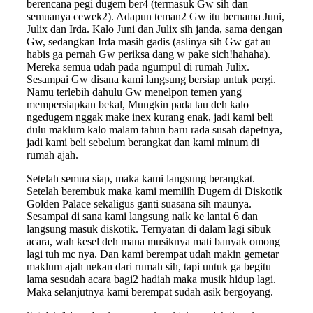
berencana pegi dugem ber4 (termasuk Gw sih dan
semuanya cewek2). Adapun teman2 Gw itu bernama Juni,
Julix dan Irda. Kalo Juni dan Julix sih janda, sama dengan
Gw, sedangkan Irda masih gadis (aslinya sih Gw gat au
habis ga pernah Gw periksa dang w pake sich!hahaha).
Mereka semua udah pada ngumpul di rumah Julix.
Sesampai Gw disana kami langsung bersiap untuk pergi.
Namu terlebih dahulu Gw menelpon temen yang
mempersiapkan bekal, Mungkin pada tau deh kalo
ngedugem nggak make inex kurang enak, jadi kami beli
dulu maklum kalo malam tahun baru rada susah dapetnya,
jadi kami beli sebelum berangkat dan kami minum di
rumah ajah.
Setelah semua siap, maka kami langsung berangkat.
Setelah berembuk maka kami memilih Dugem di Diskotik
Golden Palace sekaligus ganti suasana sih maunya.
Sesampai di sana kami langsung naik ke lantai 6 dan
langsung masuk diskotik. Ternyatan di dalam lagi sibuk
acara, wah kesel deh mana musiknya mati banyak omong
lagi tuh mc nya. Dan kami berempat udah makin gemetar
maklum ajah nekan dari rumah sih, tapi untuk ga begitu
lama sesudah acara bagi2 hadiah maka musik hidup lagi.
Maka selanjutnya kami berempat sudah asik bergoyang.