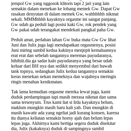
jempol Gw yang nggosok klitoris tapi 2 jari yang lain
semakin dalam menekan ke lobang memek Gw. Dapat Gw
rasakan denyutan di dalam memek Gw, wahhhhhh nikmat
sekali. MMMhhhh kayaknya orgasme ini sangat panjang.
Gw udah ga peduli lagi posisi kaki Gw, rok pendek yang
Gw pakai udah terangakat mendekati pangkal paha Gw.
Peduli amat, perlahan lahan Gw buka mata Gw Gw lihat
Juni dan Julix juga lagi mendapatkan orgasmenya, posisi
Juni miring sambil kedua kakinya menjepit kemaluannya
erat erat dan sebelah tangannya meremas payudaranya,
hihihiii.dia ga sadar kalo payudaranya yang besar udah
keluar dari BH nya dan sedikit menyembul dari bawah
tank topnya, sedangkan Julix kedua tangannya semakin
keras menekan nekan memeknya dan wajahnya meringis
ringis menahan kenikmatan.
Tak lama kemudian orgasme mereka lewat juga, kami
duduk perdampingan tapi masih merasa nikmat dan sama
sama tersenyum. Trus kami liat si Irda kayaknya belum,
maklum mungkin masih baru kali yah. Dan mungkin di
masih kawatir ada yang ngeliat jadi kurang konsen, karena
itu dianya keliatan semakin horny ajah dan belum lepas
lepas juga. Akhirnya kami bertiga segera duduk disekitar
dia, Julix (kakaknya) duduk di sampingnya sambil