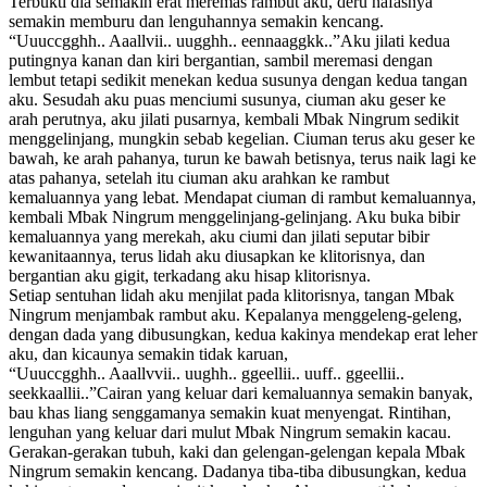
Terbukti dia semakin erat meremas rambut aku, deru nafasnya
semakin memburu dan lenguhannya semakin kencang.
“Uuuccgghh.. Aaallvii.. uugghh.. eennaaggkk..”Aku jilati kedua
putingnya kanan dan kiri bergantian, sambil meremasi dengan
lembut tetapi sedikit menekan kedua susunya dengan kedua tangan
aku. Sesudah aku puas menciumi susunya, ciuman aku geser ke
arah perutnya, aku jilati pusarnya, kembali Mbak Ningrum sedikit
menggelinjang, mungkin sebab kegelian. Ciuman terus aku geser ke
bawah, ke arah pahanya, turun ke bawah betisnya, terus naik lagi ke
atas pahanya, setelah itu ciuman aku arahkan ke rambut
kemaluannya yang lebat. Mendapat ciuman di rambut kemaluannya,
kembali Mbak Ningrum menggelinjang-gelinjang. Aku buka bibir
kemaluannya yang merekah, aku ciumi dan jilati seputar bibir
kewanitaannya, terus lidah aku diusapkan ke klitorisnya, dan
bergantian aku gigit, terkadang aku hisap klitorisnya.
Setiap sentuhan lidah aku menjilat pada klitorisnya, tangan Mbak
Ningrum menjambak rambut aku. Kepalanya menggeleng-geleng,
dengan dada yang dibusungkan, kedua kakinya mendekap erat leher
aku, dan kicaunya semakin tidak karuan,
“Uuuccgghh.. Aaallvvii.. uughh.. ggeellii.. uuff.. ggeellii..
seekkaallii..”Cairan yang keluar dari kemaluannya semakin banyak,
bau khas liang senggamanya semakin kuat menyengat. Rintihan,
lenguhan yang keluar dari mulut Mbak Ningrum semakin kacau.
Gerakan-gerakan tubuh, kaki dan gelengan-gelengan kepala Mbak
Ningrum semakin kencang. Dadanya tiba-tiba dibusungkan, kedua