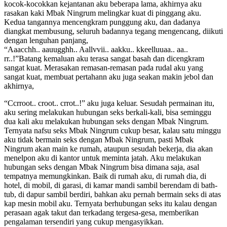
kocok-kocokkan kejantanan aku beberapa lama, akhirnya aku
rasakan kaki Mbak Ningrum melingkar kuat di pinggang aku.
Kedua tangannya mencengkram punggung aku, dan dadanya
diangkat membusung, seluruh badannya tegang mengencang, diikuti
dengan lenguhan panjang,
“Aaacchh.. aauugghh.. Aallvvii.. aakku.. kkeelluuaa.. aa..
rr..!”Batang kemaluan aku terasa sangat basah dan dicengkram
sangat kuat. Merasakan remasan-remasan pada rudal aku yang
sangat kuat, membuat pertahann aku juga seakan makin jebol dan
akhirnya,
“Ccrroot.. croot.. crrot..!” aku juga keluar. Sesudah permainan itu,
aku sering melakukan hubungan seks berkali-kali, bisa seminggu
dua kali aku melakukan hubungan seks dengan Mbak Ningrum.
Ternyata nafsu seks Mbak Ningrum cukup besar, kalau satu minggu
aku tidak bermain seks dengan Mbak Ningrum, pasti Mbak
Ningrum akan main ke rumah, ataupun sesudah bekerja, dia akan
menelpon aku di kantor untuk meminta jatah. Aku melakukan
hubungan seks dengan Mbak Ningrum bisa dimana saja, asal
tempatnya memungkinkan. Baik di rumah aku, di rumah dia, di
hotel, di mobil, di garasi, di kamar mandi sambil berendam di bath-
tub, di dapur sambil berdiri, bahkan aku pernah bermain seks di atas
kap mesin mobil aku. Ternyata berhubungan seks itu kalau dengan
perasaan agak takut dan terkadang tergesa-gesa, memberikan
pengalaman tersendiri yang cukup mengasyikkan.