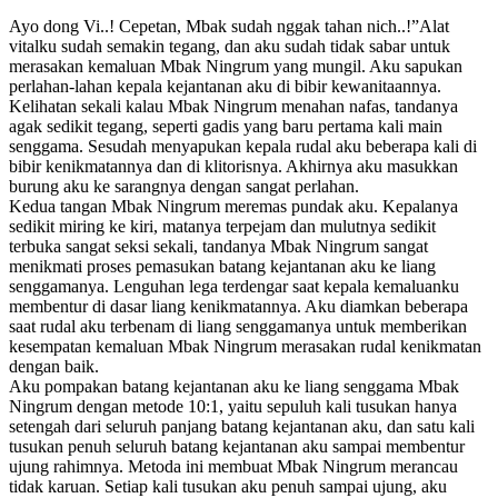
Ayo dong Vi..! Cepetan, Mbak sudah nggak tahan nich..!”Alat
vitalku sudah semakin tegang, dan aku sudah tidak sabar untuk
merasakan kemaluan Mbak Ningrum yang mungil. Aku sapukan
perlahan-lahan kepala kejantanan aku di bibir kewanitaannya.
Kelihatan sekali kalau Mbak Ningrum menahan nafas, tandanya
agak sedikit tegang, seperti gadis yang baru pertama kali main
senggama. Sesudah menyapukan kepala rudal aku beberapa kali di
bibir kenikmatannya dan di klitorisnya. Akhirnya aku masukkan
burung aku ke sarangnya dengan sangat perlahan.
Kedua tangan Mbak Ningrum meremas pundak aku. Kepalanya
sedikit miring ke kiri, matanya terpejam dan mulutnya sedikit
terbuka sangat seksi sekali, tandanya Mbak Ningrum sangat
menikmati proses pemasukan batang kejantanan aku ke liang
senggamanya. Lenguhan lega terdengar saat kepala kemaluanku
membentur di dasar liang kenikmatannya. Aku diamkan beberapa
saat rudal aku terbenam di liang senggamanya untuk memberikan
kesempatan kemaluan Mbak Ningrum merasakan rudal kenikmatan
dengan baik.
Aku pompakan batang kejantanan aku ke liang senggama Mbak
Ningrum dengan metode 10:1, yaitu sepuluh kali tusukan hanya
setengah dari seluruh panjang batang kejantanan aku, dan satu kali
tusukan penuh seluruh batang kejantanan aku sampai membentur
ujung rahimnya. Metoda ini membuat Mbak Ningrum merancau
tidak karuan. Setiap kali tusukan aku penuh sampai ujung, aku