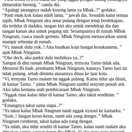
dimasukin burung. ” canda dia.
“Apalagi sarangnya sudah kosong lama ya Mbak..?” godaku.
“Pasti enak kok kalau udah lama. ” jawab dia. Sesudah kami semua
rapih, Mbak Ningrum aku antar pulang dengan tetap berdekapan,
dia tertidur di dadaku, tangan kiri aku untuk mendekap dia dan
tangan kanan aku untuk pegang stir. Sesampainya di rumah MBak
Ningrum, cuaca masih gerimis. Mbak Ningrum menawarkan untuk
mampir sebentar di rumah.
“Vi, masuk dulu yuk..! Aku buatkan kopi hangat kesukaanmu. ”
ajak Mbak Ningrum.
“Oke dech, aku parkir dulu mobilnya ya..?”
Sampai di dlm rumah Mbak Ningrum, ternyata Tarno tidak ada.
Menurut Bi Inah, pembantu Mbak Ningrum, katanya Tarno hari ini
tidak pulang, sebab diminta atasannya dinas ke luar kota.
“Vi, ternyata Tarno malam ini nggak pulang. Kamu tidur aja disini,
di kamar Tarno. ” pinta Mbak Ningrum sambil senyum penuh arti.
Aku tahu kemana arah pembicaraan Mbak Ningrum.
“Nggak mau kalau tidur di kamar Tarno, aku takut sendirian. ”
godaku.
“Emangnya takut sama siapa..?”
“Ya takut kalau Mbak Ningrum nanti nggak nyusul ke kamarku. “
“Ssstt..! Jangan keras-keras, nanti ada yang denger. ” Mbak
Ningrum cemberut, takut kalau ada yang dengar.
“Ya udah, aku tidur sendiri di kamar Tarno, kalau nanti malam aku
dimakan semut, jangan heran lho Mbak..!” aku pura-pura merajuk.