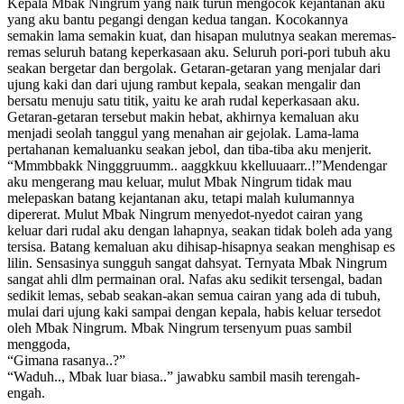
Kepala Mbak Ningrum yang naik turun mengocok kejantanan aku
yang aku bantu pegangi dengan kedua tangan. Kocokannya
semakin lama semakin kuat, dan hisapan mulutnya seakan meremas-
remas seluruh batang keperkasaan aku. Seluruh pori-pori tubuh aku
seakan bergetar dan bergolak. Getaran-getaran yang menjalar dari
ujung kaki dan dari ujung rambut kepala, seakan mengalir dan
bersatu menuju satu titik, yaitu ke arah rudal keperkasaan aku.
Getaran-getaran tersebut makin hebat, akhirnya kemaluan aku
menjadi seolah tanggul yang menahan air gejolak. Lama-lama
pertahanan kemaluanku seakan jebol, dan tiba-tiba aku menjerit.
“Mmmbbakk Ningggruumm.. aaggkkuu kkelluuaarr..!”Mendengar
aku mengerang mau keluar, mulut Mbak Ningrum tidak mau
melepaskan batang kejantanan aku, tetapi malah kulumannya
dipererat. Mulut Mbak Ningrum menyedot-nyedot cairan yang
keluar dari rudal aku dengan lahapnya, seakan tidak boleh ada yang
tersisa. Batang kemaluan aku dihisap-hisapnya seakan menghisap es
lilin. Sensasinya sungguh sangat dahsyat. Ternyata Mbak Ningrum
sangat ahli dlm permainan oral. Nafas aku sedikit tersengal, badan
sedikit lemas, sebab seakan-akan semua cairan yang ada di tubuh,
mulai dari ujung kaki sampai dengan kepala, habis keluar tersedot
oleh Mbak Ningrum. Mbak Ningrum tersenyum puas sambil
menggoda,
“Gimana rasanya..?”
“Waduh.., Mbak luar biasa..” jawabku sambil masih terengah-
engah.