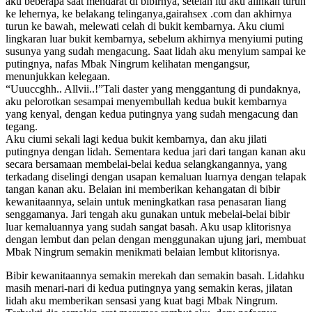
aku beberapa saat mendarat di bibirnya, setelah itu aku alihkan turun
ke lehernya, ke belakang telinganya,gairahsex .com dan akhirnya
turun ke bawah, melewati celah di bukit kembarnya. Aku ciumi
lingkaran luar bukit kembarnya, sebelum akhirnya menyiumi puting
susunya yang sudah mengacung. Saat lidah aku menyium sampai ke
putingnya, nafas Mbak Ningrum kelihatan mengangsur,
menunjukkan kelegaan.
“Uuuccghh.. Allvii..!”Tali daster yang menggantung di pundaknya,
aku pelorotkan sesampai menyembullah kedua bukit kembarnya
yang kenyal, dengan kedua putingnya yang sudah mengacung dan
tegang.
Aku ciumi sekali lagi kedua bukit kembarnya, dan aku jilati
putingnya dengan lidah. Sementara kedua jari dari tangan kanan aku
secara bersamaan membelai-belai kedua selangkangannya, yang
terkadang diselingi dengan usapan kemaluan luarnya dengan telapak
tangan kanan aku. Belaian ini memberikan kehangatan di bibir
kewanitaannya, selain untuk meningkatkan rasa penasaran liang
senggamanya. Jari tengah aku gunakan untuk mebelai-belai bibir
luar kemaluannya yang sudah sangat basah. Aku usap klitorisnya
dengan lembut dan pelan dengan menggunakan ujung jari, membuat
Mbak Ningrum semakin menikmati belaian lembut klitorisnya.
Bibir kewanitaannya semakin merekah dan semakin basah. Lidahku
masih menari-nari di kedua putingnya yang semakin keras, jilatan
lidah aku memberikan sensasi yang kuat bagi Mbak Ningrum.