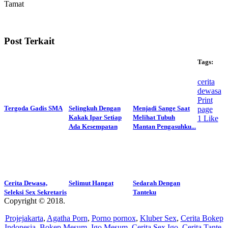
Tamat
Post Terkait
Tags:
cerita
dewasa
Print
Tergoda Gadis SMA
Selingkuh Dengan
Menjadi Sange Saat
page
Kakak Ipar Setiap
Melihat Tubuh
1
Like
Ada Kesempatan
Mantan Pengasuhku...
Cerita Dewasa,
Selimut Hangat
Sedarah Dengan
Seleksi Sex Sekretaris
Tanteku
Copyright © 2018.
Wisatalendir
Projejakarta
,
Agatha Porn
,
Porno pornox
,
Kluber Sex
,
Cerita Bokep
Indonesia
,
Bokep Mesum
,
Igo Mesum
,
Cerita Sex Igo
,
Cerita Tante
,