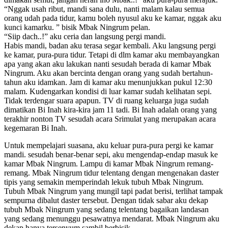
“Nggak usah ribut, mandi sana dulu, nanti malam kalau semua
orang udah pada tidur, kamu boleh nyusul aku ke kamar, nggak aku
kunci kamarku. ” bisik Mbak Ningrum pelan.
“Siip dach..!” aku ceria dan langsung pergi mandi.
Habis mandi, badan aku terasa segar kembali. Aku langsung pergi
ke kamar, pura-pura tidur. Tetapi di dlm kamar aku membayangkan
apa yang akan aku lakukan nanti sesudah berada di kamar Mbak
Ningrum. Aku akan bercinta dengan orang yang sudah bertahun-
tahun aku idamkan. Jam di kamar aku menunjukkan pukul 12:30
malam. Kudengarkan kondisi di luar kamar sudah kelihatan sepi.
Tidak terdengar suara apapun. TV di ruang keluarga juga sudah
dimatikan Bi Inah kira-kira jam 11 tadi. Bi Inah adalah orang yang
terakhir nonton TV sesudah acara Srimulat yang merupakan acara
kegemaran Bi Inah.
Untuk mempelajari suasana, aku keluar pura-pura pergi ke kamar
mandi. sesudah benar-benar sepi, aku mengendap-endap masuk ke
kamar Mbak Ningrum. Lampu di kamar Mbak Ningrum remang-
remang. Mbak Ningrum tidur telentang dengan mengenakan daster
tipis yang semakin memperindah lekuk tubuh Mbak Ningrum.
Tubuh Mbak Ningrum yang mungil tapi padat berisi, terlihat tampak
sempurna dibalut daster tersebut. Dengan tidak sabar aku dekap
tubuh Mbak Ningrum yang sedang telentang bagaikan landasan
yang sedang menunggu pesawatnya mendarat. Mbak Ningrum aku
dekap hanya tersenyum sambil berbisik,