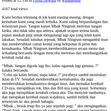
Posted at 12:33h
in
Cerita Dewasa
by
wisatalendir
4167 total views
Kami berdua telentang di jok kami masing-masing, dengan
kemaluan kami yang masih terbuka. Kami saling berpandangan dan
tersenyum puas. Tangan kanan Mbak Ningrum meremas tangan
kiriku, aku tidak tahu apa artinya, apakah ucapan terima kasih,
pujian ataukah janji untuk mengulangi lagi apa yang telah kami
lakukan. Sesudah istirahat sejenak, Mbak Ningrum mengambil tisue
dan membersihkan cairan kental yang belepotan di perut dan
kemaluanku. Mbak Ningrum membersihkannya secara mesra dan
terkadang bercanda dengan mencoba meremas dan membangunkan
kembali rudal aku.
“Mbak. Jangan digoda lagi lho, kalau ngamuk lagi gimana..?”
kataku bercanda.
“Coba aja kalau berani, siapa takut..!” jawabnya sambil menirukan
iklan di TV. Sesudah membersihkan kemaluanku, dia juga
membersihkan kemaluannya dengan tisue, dan memakai kembali
CD-nya, merapihkan rok, blus dan BH-nya yang kusut. Sementara
aku juga merapihkan kembali celana aku. Dia menyisir rambutnya,
dan merapikan kembali riasan wajahnya, sambil melirik dan
tersenyum ke aku penuh bahagia.
“Mbak.., besok tetap lho ya jam sepuluh pagi. ” aku mengingatkan.
“Pasti donk, cewek mana sih yang nggak pengin sarang burungnya