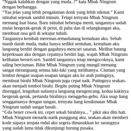
“Nggak kalahkan dengan yang muda..?” kata Mbak Ningrum
dengan berbangga.
“Yaa jelas yang lebih pengalaman donk yang lebih nikmat.” Kami
istirahat sejenak sambil minum. Tetapi ternyata Mbak Ningrum
memang luar biasa. Baru istirahat beberapa menit, tangannya sudah
mulai bergerak-gerak di perut, di paha dan di selangkangan aku,
membuat rasa geli di sekujur tubuh.
Tangannya kembali meremas-remasbatang kemaluan aku. Sebab
masih darah muda, maka hanya sedikit sentuhan, kemaluan aku
langsung berdiri dengan gagahnya mencari sasaran. Melihat batang
keperksaan aku dengan cepatnya berdiri lagi, wajah Mbak Ningrum
kelihatan berseri-seri. Sambil tangannya tetap mengocoknya, kami
saling berciuman. Bibir Mbak Ningrum yang mungil memang
sangat merangsang semua laki-laki yang melihatnya. Ciuman yang
lembut dengan usapan-usapan tangan aku ke arah putingnya,
membuat birahi Mbak Ningrum juga cepat naik. Putingnya seakan-
akan menjadi tombol birahi. Begitu puting Mbak Ningrum
disenggol, lenguhan nafasnya langsung mengencang, kedua kakinya
bergerak-gerak, pertanda birahinya menggebu-gebu. Aku usap liang
senggamanya dengan tangan, ternyata liang kenikmatan Mbak
Ningrum sudah sangat basah.
“Gila bener cewek ini, cepet sekali birahinya.., ” pikir aku dlm hati.
Mbak Ningrum menarik-narik punggung aku, seakan-akan memberi
kode supaya senjata rudal aku segera dimasukkan ke sarangnya
yang sudah lama tidak dikunjungi burung pusaka.