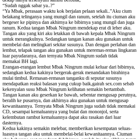
“Sudah nggak sabar ya..?”
“Ya Mbak, perasaan waktu kok berjalan pelaan sekali..”Aku cium
belakang telinganya yang mungil dan ranum, setelah itu ciuman aku
bergeser ke pipinya dan akhirnya ke bibirnya yang mungil dan juga
ranum. Kedua tangan Mbak Ningrum mendekap erat di leher aku.
Tangan aku yang kiri aku letakkan di bawah kepala Mbak Ningrum
untuk merangkulnya. Sedangkan tangan kanan aku gunakan untuk
membelai dan melingkari sekitar susunya. Dan dengan perlahan dan
lembut, telapak tangan aku gunakan untuk meremas-remas lingkaran
luar payudaranya, dan ternyata Mbak Ningrum sudah tidak
memakai BH lagi.
Erangan-erangan lembut Mbak Ningrum mulai keluar dari bibirnya,
sedangkan kedua kakinya bergerak-gerak menandakan birahinya
mulai timbul. Remasan-remasan tanganku di seputar susunya
mendapatkan reaksi balasan yang cukup baik,gairah sex.com sebab
kekenyalan susu Mbak Ningrum kelihatan semakin bertambah.
Tangan kanan aku geserkan ke bawah, sebentar mengusap perutnya,
beralih ke pusarnya, dan akhirnya aku gunakan untuk mengusap
kewanitaannya. Ternyata Mbak Ningrum juga sudah tidak memakai
CD, sesampai kemaluannya yang bulat dan mononjol, serta
kelembutan rambut kemaluannya dapat aku rasakan dari luar
dasternya.
Kedua kakinya semakin melebar, memberikan kesempatan seluas-
luasnya tangan aku untuk membelai-belai kewanitaannya. Ciuman