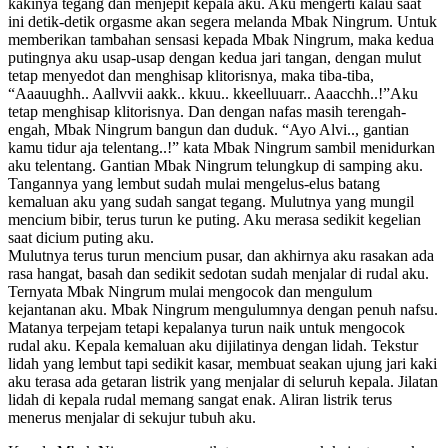
kakinya tegang dan menjepit kepala aku. Aku mengerti kalau saat
ini detik-detik orgasme akan segera melanda Mbak Ningrum. Untuk
memberikan tambahan sensasi kepada Mbak Ningrum, maka kedua
putingnya aku usap-usap dengan kedua jari tangan, dengan mulut
tetap menyedot dan menghisap klitorisnya, maka tiba-tiba,
“Aaauughh.. Aallvvii aakk.. kkuu.. kkeelluuarr.. Aaacchh..!”Aku
tetap menghisap klitorisnya. Dan dengan nafas masih terengah-
engah, Mbak Ningrum bangun dan duduk. “Ayo Alvi.., gantian
kamu tidur aja telentang..!” kata Mbak Ningrum sambil menidurkan
aku telentang. Gantian Mbak Ningrum telungkup di samping aku.
Tangannya yang lembut sudah mulai mengelus-elus batang
kemaluan aku yang sudah sangat tegang. Mulutnya yang mungil
mencium bibir, terus turun ke puting. Aku merasa sedikit kegelian
saat dicium puting aku.
Mulutnya terus turun mencium pusar, dan akhirnya aku rasakan ada
rasa hangat, basah dan sedikit sedotan sudah menjalar di rudal aku.
Ternyata Mbak Ningrum mulai mengocok dan mengulum
kejantanan aku. Mbak Ningrum mengulumnya dengan penuh nafsu.
Matanya terpejam tetapi kepalanya turun naik untuk mengocok
rudal aku. Kepala kemaluan aku dijilatinya dengan lidah. Tekstur
lidah yang lembut tapi sedikit kasar, membuat seakan ujung jari kaki
aku terasa ada getaran listrik yang menjalar di seluruh kepala. Jilatan
lidah di kepala rudal memang sangat enak. Aliran listrik terus
menerus menjalar di sekujur tubuh aku.